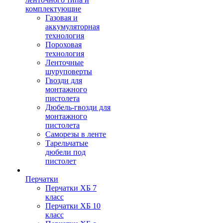
комплектующие
Газовая и
аккумуляторная
технология
Пороховая
технология
Ленточные
шуруповерты
Гвозди для
монтажного
пистолета
Дюбель-гвозди для
монтажного
пистолета
Саморезы в ленте
Тарельчатые
дюбели под
пистолет
Перчатки
Перчатки ХБ 7
класс
Перчатки ХБ 10
класс