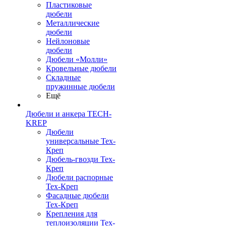
Пластиковые
дюбели
Металлические
дюбели
Нейлоновые
дюбели
Дюбели «Молли»
Кровельные дюбели
Складные
пружинные дюбели
Ещё
Дюбели и анкера TECH-
KREP
Дюбели
универсальные Тех-
Креп
Дюбель-гвозди Тех-
Креп
Дюбели распорные
Тех-Креп
Фасадные дюбели
Тех-Креп
Крепления для
теплоизоляции Тех-