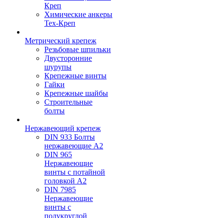
Креп
Химические анкеры
Тех-Креп
Метрический крепеж
Резьбовые шпильки
Двусторонние
шурупы
Крепежные винты
Гайки
Крепежные шайбы
Строительные
болты
Нержавеющий крепеж
DIN 933 Болты
нержавеющие А2
DIN 965
Нержавеющие
винты с потайной
головкой А2
DIN 7985
Нержавеющие
винты с
полукруглой