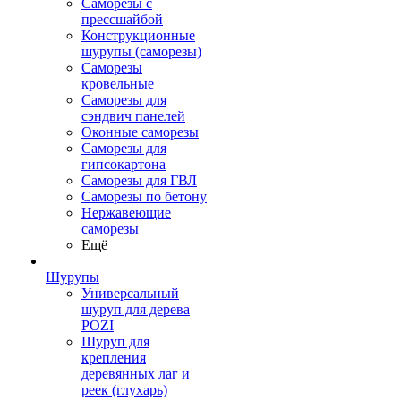
Саморезы с
прессшайбой
Конструкционные
шурупы (саморезы)
Саморезы
кровельные
Саморезы для
сэндвич панелей
Оконные саморезы
Саморезы для
гипсокартона
Саморезы для ГВЛ
Саморезы по бетону
Нержавеющие
саморезы
Ещё
Шурупы
Универсальный
шуруп для дерева
POZI
Шуруп для
крепления
деревянных лаг и
реек (глухарь)