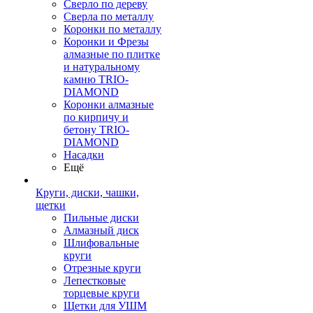
Сверло по дереву
Сверла по металлу
Коронки по металлу
Коронки и Фрезы
алмазные по плитке
и натуральному
камню TRIO-
DIAMOND
Коронки алмазные
по кирпичу и
бетону TRIO-
DIAMOND
Насадки
Ещё
Круги, диски, чашки,
щетки
Пильные диски
Алмазный диск
Шлифовальные
круги
Отрезные круги
Лепестковые
торцевые круги
Щетки для УШМ