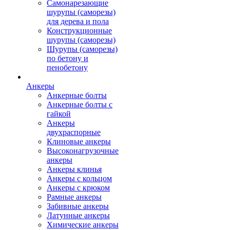
Самонарезающие
шурупы (саморезы)
для дерева и пола
Конструкционные
шурупы (саморезы)
Шурупы (саморезы)
по бетону и
пенобетону
Анкеры
Анкерные болты
Анкерные болты с
гайкой
Анкеры
двухраспорные
Клиновые анкеры
Высоконагрузочные
анкеры
Анкеры клинья
Анкеры с кольцом
Анкеры с крюком
Рамные анкеры
Забивные анкеры
Латунные анкеры
Химические анкеры