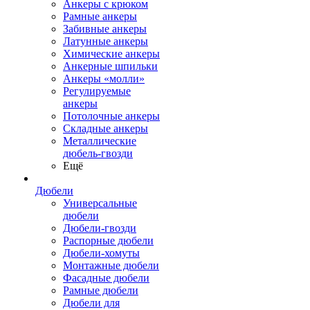
Анкеры с крюком
Рамные анкеры
Забивные анкеры
Латунные анкеры
Химические анкеры
Анкерные шпильки
Анкеры «молли»
Регулируемые
анкеры
Потолочные анкеры
Складные анкеры
Металлические
дюбель-гвозди
Ещё
Дюбели
Универсальные
дюбели
Дюбели-гвозди
Распорные дюбели
Дюбели-хомуты
Монтажные дюбели
Фасадные дюбели
Рамные дюбели
Дюбели для