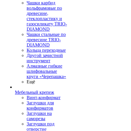
Чашки карбид
вольфрамовые по
древесине,
стеклопластику и
газосиликату TRIO-
DIAMOND
Чашки стальные по
древесине TRIO-
DIAMOND
Кольца переходные
Другой зачистной
инструмент
Алмазные гибкие
шлифовальные
круги «Черепашка»
Ещё
Мебельный крепеж
Винт-конфирмат
Заглушки для
конфирматов
Заглушки на
саморезы
Заглушки под
отверстие