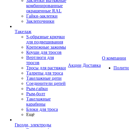
Заклепки вытяжные
комбинированные
окрашенные RAL
Гайки-заклепки
Заклепочники
Такелаж
S-образные крючки
для подвешивания
Крепежные зажимы
Коуши для тросов
Вертлюги для
О компании
тросов
Акции
Доставка
Тросы для растяжки
Полити
Талрепы для троса
Такелажные цепи
Соединители цепей
Рым-гайки
Рым-болт
Такелажные
карабины
Блоки для троса
Ещё
Гвозди, электроды