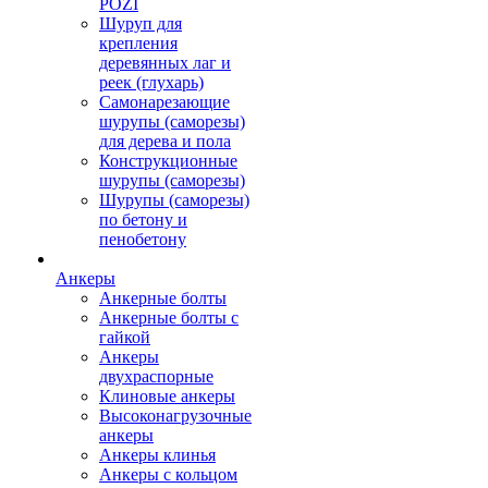
POZI
Шуруп для
крепления
деревянных лаг и
реек (глухарь)
Самонарезающие
шурупы (саморезы)
для дерева и пола
Конструкционные
шурупы (саморезы)
Шурупы (саморезы)
по бетону и
пенобетону
Анкеры
Анкерные болты
Анкерные болты с
гайкой
Анкеры
двухраспорные
Клиновые анкеры
Высоконагрузочные
анкеры
Анкеры клинья
Анкеры с кольцом