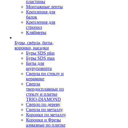
пластины
Монтажные ленты
Крепления для
балок
Крепления для
стропил
Кляймеры
Буры, свёрла, биты,
коронки, насадки
Буры SDS plus
Буры SDS max
Биты для
шуруповерта
Сверла по стеклу и
керамике
Сверла
твердосплавные по
стеклу и плитке
TRIO-DIAMOND
Сверло по дереву
Сверла по металлу
Коронки по металлу
Коронки и Фрезы
алмазные по плитке