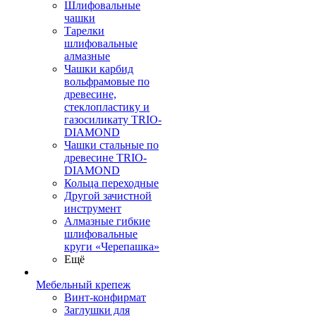
Шлифовальные
чашки
Тарелки
шлифовальные
алмазные
Чашки карбид
вольфрамовые по
древесине,
стеклопластику и
газосиликату TRIO-
DIAMOND
Чашки стальные по
древесине TRIO-
DIAMOND
Кольца переходные
Другой зачистной
инструмент
Алмазные гибкие
шлифовальные
круги «Черепашка»
Ещё
Мебельный крепеж
Винт-конфирмат
Заглушки для