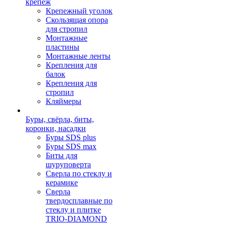
крепеж
Крепежный уголок
Скользящая опора
для стропил
Монтажные
пластины
Монтажные ленты
Крепления для
балок
Крепления для
стропил
Кляймеры
Буры, свёрла, биты,
коронки, насадки
Буры SDS plus
Буры SDS max
Биты для
шуруповерта
Сверла по стеклу и
керамике
Сверла
твердосплавные по
стеклу и плитке
TRIO-DIAMOND