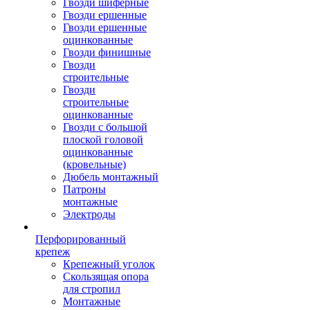
Гвозди шиферные
Гвозди ершенные
Гвозди ершенные
оцинкованные
Гвозди финишные
Гвозди
строительные
Гвозди
строительные
оцинкованные
Гвозди с большой
плоской головой
оцинкованные
(кровельные)
Дюбель монтажный
Патроны
монтажные
Электроды
Перфорированный
крепеж
Крепежный уголок
Скользящая опора
для стропил
Монтажные