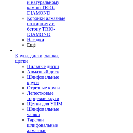
и натуральному
камню TRIO-
DIAMOND
Коронки алмазные
по кирпичу и
бетону TRIO-
DIAMOND
Насадки
Ещё
Круги, диски, чашки,
щетки
Пильные диски
Алмазный диск
Шлифовальные
круги
Отрезные круги
Лепестковые
торцевые круги
Щетки для УШМ
Шлифовальные
чашки
Тарелки
шлифовальные
алмазные