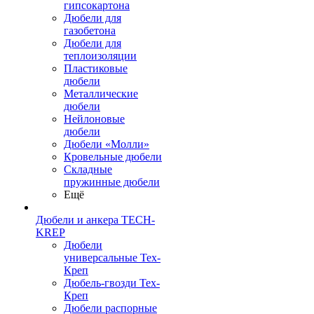
гипсокартона
Дюбели для
газобетона
Дюбели для
теплоизоляции
Пластиковые
дюбели
Металлические
дюбели
Нейлоновые
дюбели
Дюбели «Молли»
Кровельные дюбели
Складные
пружинные дюбели
Ещё
Дюбели и анкера TECH-
KREP
Дюбели
универсальные Тех-
Креп
Дюбель-гвозди Тех-
Креп
Дюбели распорные