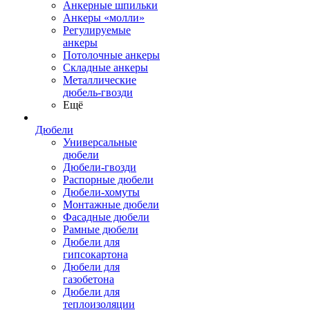
Анкерные шпильки
Анкеры «молли»
Регулируемые
анкеры
Потолочные анкеры
Складные анкеры
Металлические
дюбель-гвозди
Ещё
Дюбели
Универсальные
дюбели
Дюбели-гвозди
Распорные дюбели
Дюбели-хомуты
Монтажные дюбели
Фасадные дюбели
Рамные дюбели
Дюбели для
гипсокартона
Дюбели для
газобетона
Дюбели для
теплоизоляции