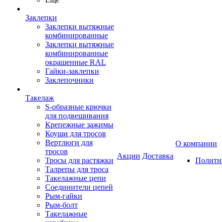
Заклепки
Заклепки вытяжные
комбинированные
Заклепки вытяжные
комбинированные
окрашенные RAL
Гайки-заклепки
Заклепочники
Такелаж
S-образные крючки
для подвешивания
Крепежные зажимы
Коуши для тросов
Вертлюги для
О компании
тросов
Акции
Доставка
Тросы для растяжки
Полити
Талрепы для троса
Такелажные цепи
Соединители цепей
Рым-гайки
Рым-болт
Такелажные