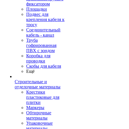
фиксатором
Площадки
Подвес для
крепления кабеля к
тросу
Соединительный
кабель - канал
Труба
гофрированная
ПВХ с зондом
Коробка для
проводки
Скобы для кабеля
Ещё
Строительные и
отделочные материалы
Крестики
пластиковые для
плитки
Маркеры
Обтирочные
материалы
Упаковочные
материалы