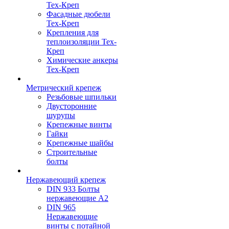
Тех-Креп
Фасадные дюбели
Тех-Креп
Крепления для
теплоизоляции Тех-
Креп
Химические анкеры
Тех-Креп
Метрический крепеж
Резьбовые шпильки
Двусторонние
шурупы
Крепежные винты
Гайки
Крепежные шайбы
Строительные
болты
Нержавеющий крепеж
DIN 933 Болты
нержавеющие А2
DIN 965
Нержавеющие
винты с потайной