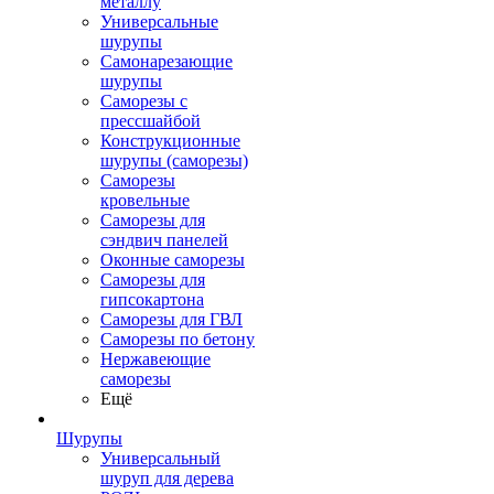
металлу
Универсальные
шурупы
Самонарезающие
шурупы
Саморезы с
прессшайбой
Конструкционные
шурупы (саморезы)
Саморезы
кровельные
Саморезы для
сэндвич панелей
Оконные саморезы
Саморезы для
гипсокартона
Саморезы для ГВЛ
Саморезы по бетону
Нержавеющие
саморезы
Ещё
Шурупы
Универсальный
шуруп для дерева