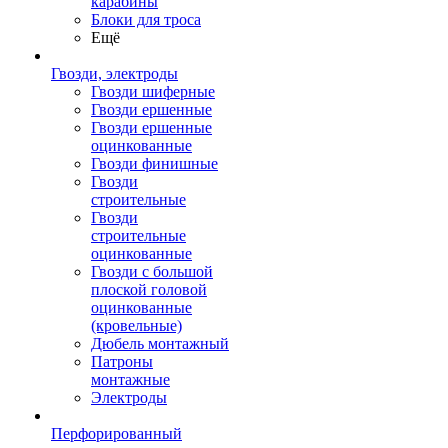
карабины
Блоки для троса
Ещё
Гвозди, электроды
Гвозди шиферные
Гвозди ершенные
Гвозди ершенные
оцинкованные
Гвозди финишные
Гвозди
строительные
Гвозди
строительные
оцинкованные
Гвозди с большой
плоской головой
оцинкованные
(кровельные)
Дюбель монтажный
Патроны
монтажные
Электроды
Перфорированный