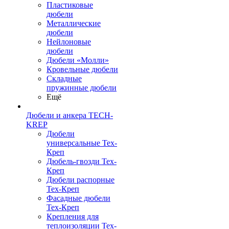
Пластиковые
дюбели
Металлические
дюбели
Нейлоновые
дюбели
Дюбели «Молли»
Кровельные дюбели
Складные
пружинные дюбели
Ещё
Дюбели и анкера TECH-
KREP
Дюбели
универсальные Тех-
Креп
Дюбель-гвозди Тех-
Креп
Дюбели распорные
Тех-Креп
Фасадные дюбели
Тех-Креп
Крепления для
теплоизоляции Тех-