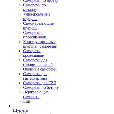
Саморезы по дереву
Саморезы по
металлу
Универсальные
шурупы
Самонарезающие
шурупы
Саморезы с
прессшайбой
Конструкционные
шурупы (саморезы)
Саморезы
кровельные
Саморезы для
сэндвич панелей
Оконные саморезы
Саморезы для
гипсокартона
Саморезы для ГВЛ
Саморезы по бетону
Нержавеющие
саморезы
Ещё
Шурупы