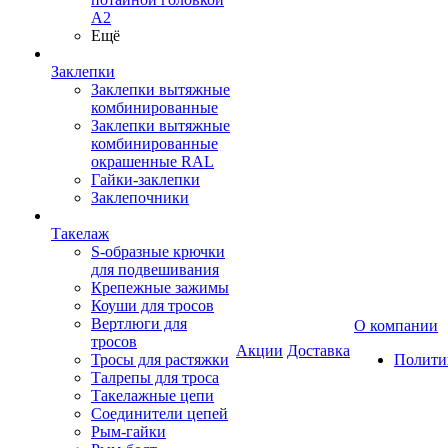
А2
Ещё
Заклепки
Заклепки вытяжные
комбинированные
Заклепки вытяжные
комбинированные
окрашенные RAL
Гайки-заклепки
Заклепочники
Такелаж
S-образные крючки
для подвешивания
Крепежные зажимы
Коуши для тросов
Вертлюги для
О компании
тросов
Акции
Доставка
Тросы для растяжки
Полити
Талрепы для троса
Такелажные цепи
Соединители цепей
Рым-гайки