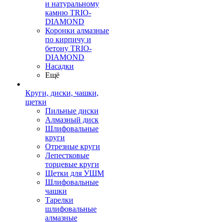
и натуральному
камню TRIO-
DIAMOND
Коронки алмазные
по кирпичу и
бетону TRIO-
DIAMOND
Насадки
Ещё
Круги, диски, чашки,
щетки
Пильные диски
Алмазный диск
Шлифовальные
круги
Отрезные круги
Лепестковые
торцевые круги
Щетки для УШМ
Шлифовальные
чашки
Тарелки
шлифовальные
алмазные