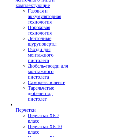
комплектующие
Газовая и
аккумуляторная
технология
Пороховая
технология
Ленточные
шуруповерты
Гвозди для
монтажного
пистолета
Дюбель-гвозди для
монтажного
пистолета
Саморезы в ленте
Тарельчатые
дюбели под
пистолет
Перчатки
Перчатки ХБ 7
класс
Перчатки ХБ 10
класс