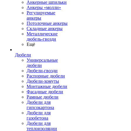
Анкерные шпильки
Анкеры «молли»
Регулируемые
анкеры
Потолочные анкеры
Складные анкеры
Металлические
дюбель-гвозди
Ещё
Дюбели
Универсальные
дюбели
Дюбели-гвозди
Распорные дюбели
Дюбели-хомуты
Монтажные дюбели
Фасадные дюбели
Рамные дюбели
Дюбели для
гипсокартона
Дюбели для
газобетона
Дюбели для
теплоизоляции