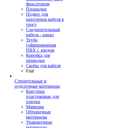
фиксатором
Площадки
Подвес для
крепления кабеля к
тросу
Соединительный
кабель - канал
Труба
гофрированная
ПВХ с зондом
Коробка для
проводки
Скобы для кабеля
Ещё
Строительные и
отделочные материалы
Крестики
пластиковые для
плитки
Маркеры
Обтирочные
материалы
Упаковочные
материалы