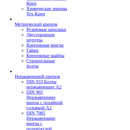
Креп
Химические анкеры
Тех-Креп
Метрический крепеж
Резьбовые шпильки
Двусторонние
шурупы
Крепежные винты
Гайки
Крепежные шайбы
Строительные
болты
Нержавеющий крепеж
DIN 933 Болты
нержавеющие А2
DIN 965
Нержавеющие
винты с потайной
головкой А2
DIN 7985
Нержавеющие
винты с
полукруглой