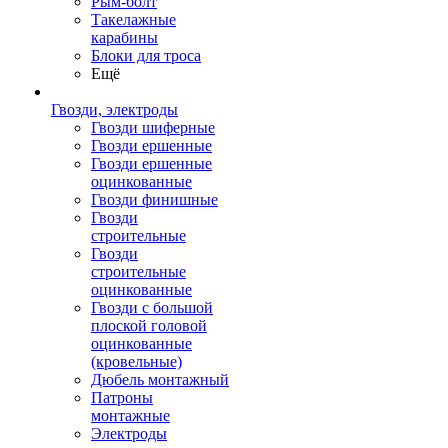
Рым-болт
Такелажные
карабины
Блоки для троса
Ещё
Гвозди, электроды
Гвозди шиферные
Гвозди ершенные
Гвозди ершенные
оцинкованные
Гвозди финишные
Гвозди
строительные
Гвозди
строительные
оцинкованные
Гвозди с большой
плоской головой
оцинкованные
(кровельные)
Дюбель монтажный
Патроны
монтажные
Электроды