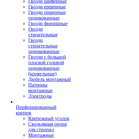
Гвозди шиферные
Гвозди ершенные
Гвозди ершенные
оцинкованные
Гвозди финишные
Гвозди
строительные
Гвозди
строительные
оцинкованные
Гвозди с большой
плоской головой
оцинкованные
(кровельные)
Дюбель монтажный
Патроны
монтажные
Электроды
Перфорированный
крепеж
Крепежный уголок
Скользящая опора
для стропил
Монтажные