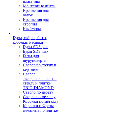
пластины
Монтажные ленты
Крепления для
балок
Крепления для
стропил
Кляймеры
Буры, свёрла, биты,
коронки, насадки
Буры SDS plus
Буры SDS max
Биты для
шуруповерта
Сверла по стеклу и
керамике
Сверла
твердосплавные по
стеклу и плитке
TRIO-DIAMOND
Сверло по дереву
Сверла по металлу
Коронки по металлу
Коронки и Фрезы
алмазные по плитке