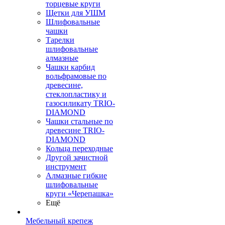
торцевые круги
Щетки для УШМ
Шлифовальные
чашки
Тарелки
шлифовальные
алмазные
Чашки карбид
вольфрамовые по
древесине,
стеклопластику и
газосиликату TRIO-
DIAMOND
Чашки стальные по
древесине TRIO-
DIAMOND
Кольца переходные
Другой зачистной
инструмент
Алмазные гибкие
шлифовальные
круги «Черепашка»
Ещё
Мебельный крепеж