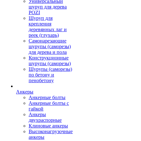
Универсальный
шуруп для дерева
POZI
Шуруп для
крепления
деревянных лаг и
реек (глухарь)
Самонарезающие
шурупы (саморезы)
для дерева и пола
Конструкционные
шурупы (саморезы)
Шурупы (саморезы)
по бетону и
пенобетону
Анкеры
Анкерные болты
Анкерные болты с
гайкой
Анкеры
двухраспорные
Клиновые анкеры
Высоконагрузочные
анкеры