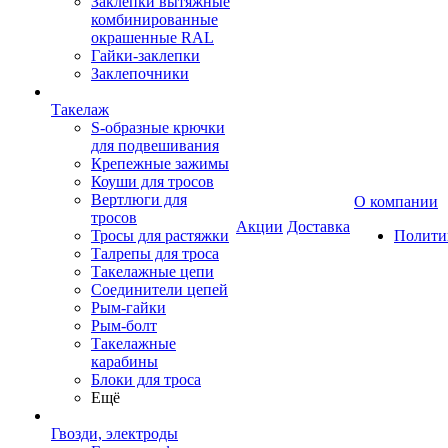
Заклепки вытяжные
комбинированные
окрашенные RAL
Гайки-заклепки
Заклепочники
Такелаж
S-образные крючки
для подвешивания
Крепежные зажимы
Коуши для тросов
Вертлюги для
О компании
тросов
Акции
Доставка
Тросы для растяжки
Полити
Талрепы для троса
Такелажные цепи
Соединители цепей
Рым-гайки
Рым-болт
Такелажные
карабины
Блоки для троса
Ещё
Гвозди, электроды