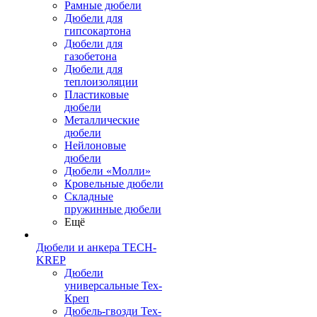
Рамные дюбели
Дюбели для
гипсокартона
Дюбели для
газобетона
Дюбели для
теплоизоляции
Пластиковые
дюбели
Металлические
дюбели
Нейлоновые
дюбели
Дюбели «Молли»
Кровельные дюбели
Складные
пружинные дюбели
Ещё
Дюбели и анкера TECH-
KREP
Дюбели
универсальные Тех-
Креп
Дюбель-гвозди Тех-