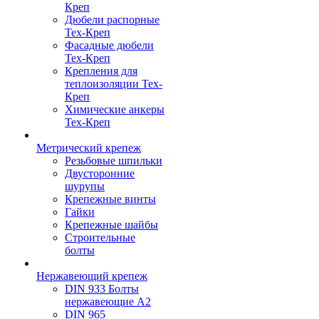
Креп
Дюбели распорные
Тех-Креп
Фасадные дюбели
Тех-Креп
Крепления для
теплоизоляции Тех-
Креп
Химические анкеры
Тех-Креп
Метрический крепеж
Резьбовые шпильки
Двусторонние
шурупы
Крепежные винты
Гайки
Крепежные шайбы
Строительные
болты
Нержавеющий крепеж
DIN 933 Болты
нержавеющие А2
DIN 965