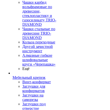
Чашки карбид
вольфрамовые по
древесине,
стеклопластику и
газосиликату TRIO-
DIAMOND
Чашки стальные по
древесине TRIO-
DIAMOND
Кольца переходные
Другой зачистной
инструмент
Алмазные гибкие
шлифовальные
круги «Черепашка»
Ещё
Мебельный крепеж
Винт-конфирмат
Заглушки для
конфирматов
Заглушки на
саморезы
Заглушки под
отверстие