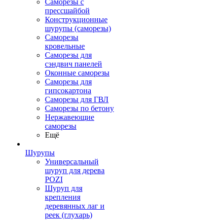
Саморезы с
прессшайбой
Конструкционные
шурупы (саморезы)
Саморезы
кровельные
Саморезы для
сэндвич панелей
Оконные саморезы
Саморезы для
гипсокартона
Саморезы для ГВЛ
Саморезы по бетону
Нержавеющие
саморезы
Ещё
Шурупы
Универсальный
шуруп для дерева
POZI
Шуруп для
крепления
деревянных лаг и
реек (глухарь)