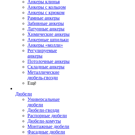
Анкеры клинья
Анкеры с кольцом
Анкеры с крюком
Рамные анкеры
Забивные анкеры
Латунные анкеры
Химические анкеры
Анкерные шпильки
Анкеры «молли»
Регулируемые
анкеры
Потолочные анкеры
Складные анкеры
Металлические
дюбель-гвозди
Ещё
Дюбели
Универсальные
дюбели
Дюбели-гвозди
Распорные дюбели
Дюбели-хомуты
Монтажные дюбели
Фасадные дюбели