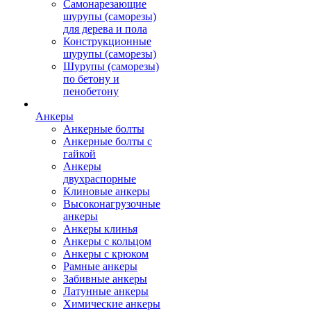
Самонарезающие
шурупы (саморезы)
для дерева и пола
Конструкционные
шурупы (саморезы)
Шурупы (саморезы)
по бетону и
пенобетону
Анкеры
Анкерные болты
Анкерные болты с
гайкой
Анкеры
двухраспорные
Клиновые анкеры
Высоконагрузочные
анкеры
Анкеры клинья
Анкеры с кольцом
Анкеры с крюком
Рамные анкеры
Забивные анкеры
Латунные анкеры
Химические анкеры