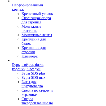
Перфорированный
крепеж
Крепежный уголок
Скользящая опора
для стропил
Монтажные
пластины
Монтажные ленты
Крепления для
балок
Крепления для
стропил
Кляймеры
Буры, свёрла, биты,
коронки, насадки
Буры SDS plus
Буры SDS max
Биты для
шуруповерта
Сверла по стеклу и
керамике
Сверла
твердосплавные по