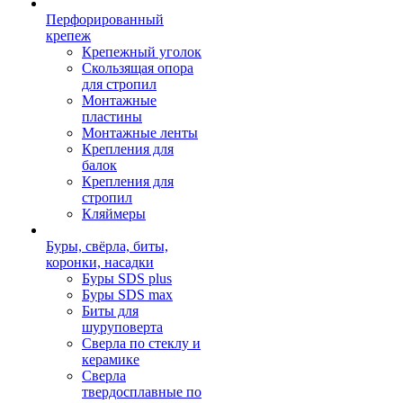
Перфорированный
крепеж
Крепежный уголок
Скользящая опора
для стропил
Монтажные
пластины
Монтажные ленты
Крепления для
балок
Крепления для
стропил
Кляймеры
Буры, свёрла, биты,
коронки, насадки
Буры SDS plus
Буры SDS max
Биты для
шуруповерта
Сверла по стеклу и
керамике
Сверла
твердосплавные по