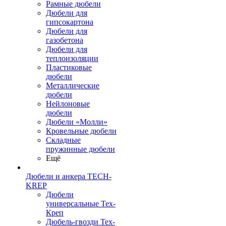
Рамные дюбели
Дюбели для
гипсокартона
Дюбели для
газобетона
Дюбели для
теплоизоляции
Пластиковые
дюбели
Металлические
дюбели
Нейлоновые
дюбели
Дюбели «Молли»
Кровельные дюбели
Складные
пружинные дюбели
Ещё
Дюбели и анкера TECH-
KREP
Дюбели
универсальные Тех-
Креп
Дюбель-гвозди Тех-