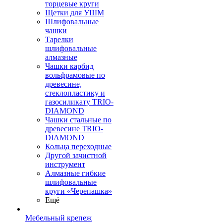
торцевые круги
Щетки для УШМ
Шлифовальные
чашки
Тарелки
шлифовальные
алмазные
Чашки карбид
вольфрамовые по
древесине,
стеклопластику и
газосиликату TRIO-
DIAMOND
Чашки стальные по
древесине TRIO-
DIAMOND
Кольца переходные
Другой зачистной
инструмент
Алмазные гибкие
шлифовальные
круги «Черепашка»
Ещё
Мебельный крепеж