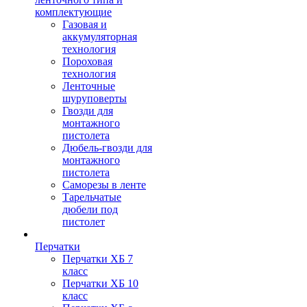
комплектующие
Газовая и
аккумуляторная
технология
Пороховая
технология
Ленточные
шуруповерты
Гвозди для
монтажного
пистолета
Дюбель-гвозди для
монтажного
пистолета
Саморезы в ленте
Тарельчатые
дюбели под
пистолет
Перчатки
Перчатки ХБ 7
класс
Перчатки ХБ 10
класс