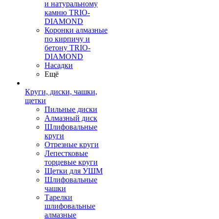
и натуральному
камню TRIO-
DIAMOND
Коронки алмазные
по кирпичу и
бетону TRIO-
DIAMOND
Насадки
Ещё
Круги, диски, чашки,
щетки
Пильные диски
Алмазный диск
Шлифовальные
круги
Отрезные круги
Лепестковые
торцевые круги
Щетки для УШМ
Шлифовальные
чашки
Тарелки
шлифовальные
алмазные