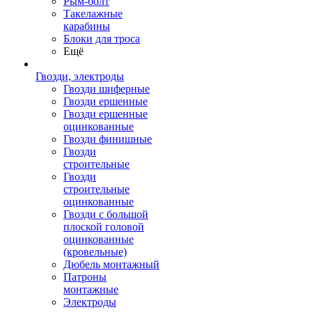
Рым-болт
Такелажные
карабины
Блоки для троса
Ещё
Гвозди, электроды
Гвозди шиферные
Гвозди ершенные
Гвозди ершенные
оцинкованные
Гвозди финишные
Гвозди
строительные
Гвозди
строительные
оцинкованные
Гвозди с большой
плоской головой
оцинкованные
(кровельные)
Дюбель монтажный
Патроны
монтажные
Электроды