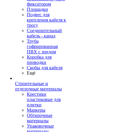
фиксатором
Площадки
Подвес для
крепления кабеля к
тросу
Соединительный
кабель - канал
Труба
гофрированная
ПВХ с зондом
Коробка для
проводки
Скобы для кабеля
Ещё
Строительные и
отделочные материалы
Крестики
пластиковые для
плитки
Маркеры
Обтирочные
материалы
Упаковочные
материалы