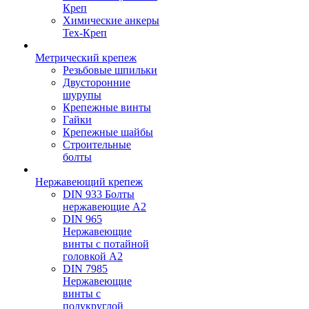
Креп
Химические анкеры
Тех-Креп
Метрический крепеж
Резьбовые шпильки
Двусторонние
шурупы
Крепежные винты
Гайки
Крепежные шайбы
Строительные
болты
Нержавеющий крепеж
DIN 933 Болты
нержавеющие А2
DIN 965
Нержавеющие
винты с потайной
головкой А2
DIN 7985
Нержавеющие
винты с
полукруглой