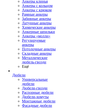
Анкеры клинья
Анкеры с кольцом
Анкеры с крюком
Рамные анкеры
Забивные анкеры
Латунные анкеры
Химические анкеры
Анкерные шпильки
Анкеры «молли»
Регулируемые
анкеры
Потолочные анкеры
Складные анкеры
Металлические
дюбель-гвозди
Ещё
Дюбели
Универсальные
дюбели
Дюбели-гвозди
Распорные дюбели
Дюбели-хомуты
Монтажные дюбели
Фасадные дюбели