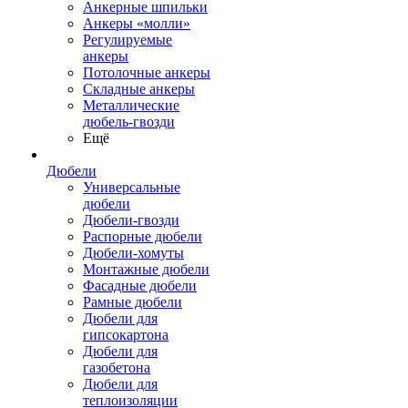
Анкерные шпильки
Анкеры «молли»
Регулируемые
анкеры
Потолочные анкеры
Складные анкеры
Металлические
дюбель-гвозди
Ещё
Дюбели
Универсальные
дюбели
Дюбели-гвозди
Распорные дюбели
Дюбели-хомуты
Монтажные дюбели
Фасадные дюбели
Рамные дюбели
Дюбели для
гипсокартона
Дюбели для
газобетона
Дюбели для
теплоизоляции