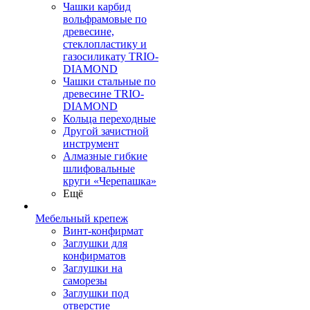
Чашки карбид
вольфрамовые по
древесине,
стеклопластику и
газосиликату TRIO-
DIAMOND
Чашки стальные по
древесине TRIO-
DIAMOND
Кольца переходные
Другой зачистной
инструмент
Алмазные гибкие
шлифовальные
круги «Черепашка»
Ещё
Мебельный крепеж
Винт-конфирмат
Заглушки для
конфирматов
Заглушки на
саморезы
Заглушки под
отверстие