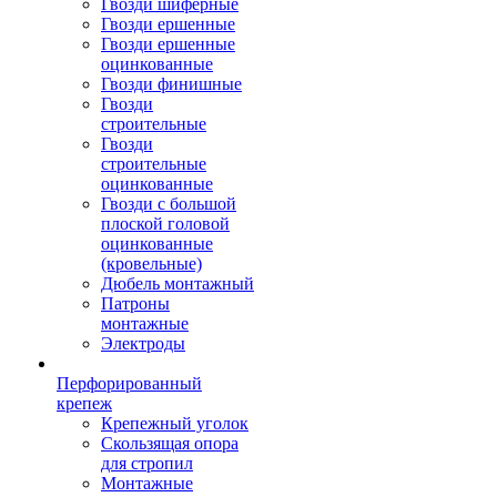
Гвозди шиферные
Гвозди ершенные
Гвозди ершенные
оцинкованные
Гвозди финишные
Гвозди
строительные
Гвозди
строительные
оцинкованные
Гвозди с большой
плоской головой
оцинкованные
(кровельные)
Дюбель монтажный
Патроны
монтажные
Электроды
Перфорированный
крепеж
Крепежный уголок
Скользящая опора
для стропил
Монтажные