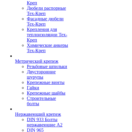
Креп
Дюбели распорные
Тех-Креп
Фасадные дюбели
Тех-Креп
Крепления для
теплоизоляции Тех-
Креп
Химические анкеры
Тех-Креп
Метрический крепеж
Резьбовые шпильки
Двусторонние
шурупы
Крепежные винты
Гайки
Крепежные шайбы
Строительные
болты
Нержавеющий крепеж
DIN 933 Болты
нержавеющие А2
DIN 965