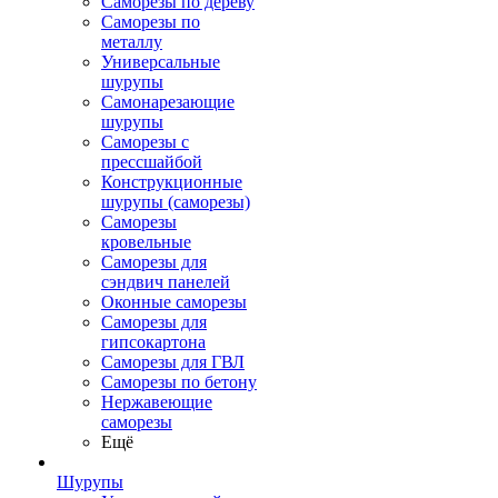
Саморезы по дереву
Саморезы по
металлу
Универсальные
шурупы
Самонарезающие
шурупы
Саморезы с
прессшайбой
Конструкционные
шурупы (саморезы)
Саморезы
кровельные
Саморезы для
сэндвич панелей
Оконные саморезы
Саморезы для
гипсокартона
Саморезы для ГВЛ
Саморезы по бетону
Нержавеющие
саморезы
Ещё
Шурупы