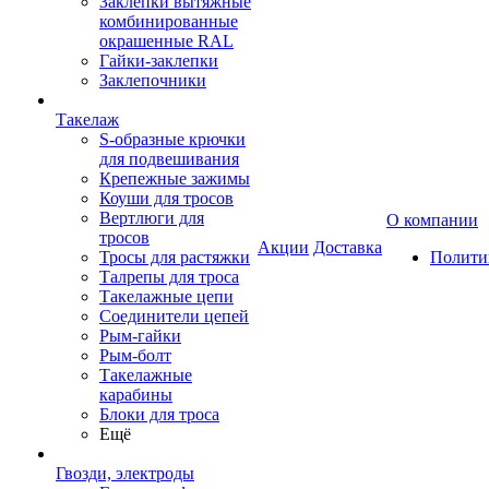
Заклепки вытяжные
комбинированные
окрашенные RAL
Гайки-заклепки
Заклепочники
Такелаж
S-образные крючки
для подвешивания
Крепежные зажимы
Коуши для тросов
Вертлюги для
О компании
тросов
Акции
Доставка
Тросы для растяжки
Полити
Талрепы для троса
Такелажные цепи
Соединители цепей
Рым-гайки
Рым-болт
Такелажные
карабины
Блоки для троса
Ещё
Гвозди, электроды