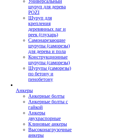
Универсальный
шуруп для дерева
POZI
Шуруп для
крепления
деревянных лаг и
реек (глухарь)
Самонарезающие
шурупы (саморезы)
для дерева и пола
Конструкционные
шурупы (саморезы)
Шурупы (саморезы)
по бетону и
пенобетону
Анкеры
Анкерные болты
Анкерные болты с
гайкой
Анкеры
двухраспорные
Клиновые анкеры
Высоконагрузочные
анкеры