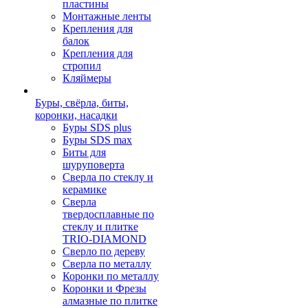
пластины
Монтажные ленты
Крепления для
балок
Крепления для
стропил
Кляймеры
Буры, свёрла, биты,
коронки, насадки
Буры SDS plus
Буры SDS max
Биты для
шуруповерта
Сверла по стеклу и
керамике
Сверла
твердосплавные по
стеклу и плитке
TRIO-DIAMOND
Сверло по дереву
Сверла по металлу
Коронки по металлу
Коронки и Фрезы
алмазные по плитке