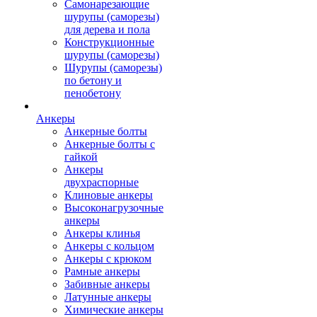
Самонарезающие
шурупы (саморезы)
для дерева и пола
Конструкционные
шурупы (саморезы)
Шурупы (саморезы)
по бетону и
пенобетону
Анкеры
Анкерные болты
Анкерные болты с
гайкой
Анкеры
двухраспорные
Клиновые анкеры
Высоконагрузочные
анкеры
Анкеры клинья
Анкеры с кольцом
Анкеры с крюком
Рамные анкеры
Забивные анкеры
Латунные анкеры
Химические анкеры