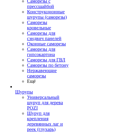
Саморезы с
прессшайбой
Конструкционные
шурупы (саморезы)
Саморезы
кровельные
Саморезы для
сэндвич панелей
Оконные саморезы
Саморезы для
гипсокартона
Саморезы для ГВЛ
Саморезы по бетону
Нержавеющие
саморезы
Ещё
Шурупы
Универсальный
шуруп для дерева
POZI
Шуруп для
крепления
деревянных лаг и
реек (глухарь)