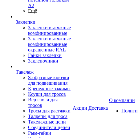
А2
Ещё
Заклепки
Заклепки вытяжные
комбинированные
Заклепки вытяжные
комбинированные
окрашенные RAL
Гайки-заклепки
Заклепочники
Такелаж
S-образные крючки
для подвешивания
Крепежные зажимы
Коуши для тросов
Вертлюги для
О компании
тросов
Акции
Доставка
Тросы для растяжки
Полити
Талрепы для троса
Такелажные цепи
Соединители цепей
Рым-гайки