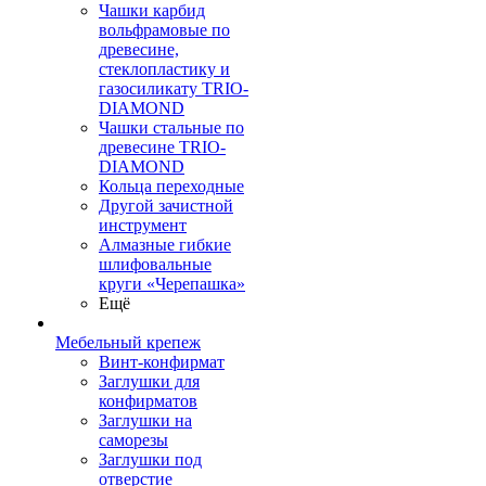
Чашки карбид
вольфрамовые по
древесине,
стеклопластику и
газосиликату TRIO-
DIAMOND
Чашки стальные по
древесине TRIO-
DIAMOND
Кольца переходные
Другой зачистной
инструмент
Алмазные гибкие
шлифовальные
круги «Черепашка»
Ещё
Мебельный крепеж
Винт-конфирмат
Заглушки для
конфирматов
Заглушки на
саморезы
Заглушки под
отверстие