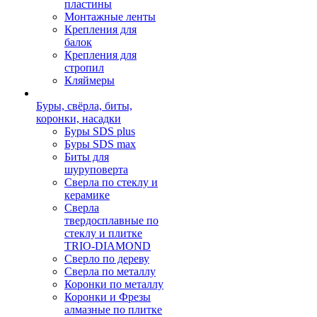
пластины
Монтажные ленты
Крепления для
балок
Крепления для
стропил
Кляймеры
Буры, свёрла, биты,
коронки, насадки
Буры SDS plus
Буры SDS max
Биты для
шуруповерта
Сверла по стеклу и
керамике
Сверла
твердосплавные по
стеклу и плитке
TRIO-DIAMOND
Сверло по дереву
Сверла по металлу
Коронки по металлу
Коронки и Фрезы
алмазные по плитке