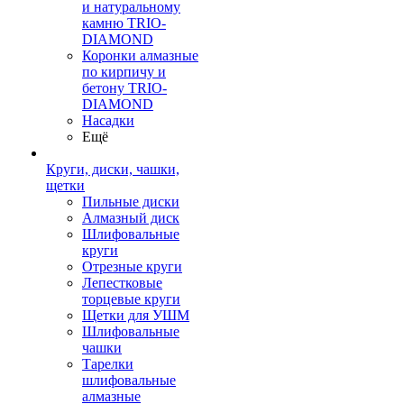
и натуральному
камню TRIO-
DIAMOND
Коронки алмазные
по кирпичу и
бетону TRIO-
DIAMOND
Насадки
Ещё
Круги, диски, чашки,
щетки
Пильные диски
Алмазный диск
Шлифовальные
круги
Отрезные круги
Лепестковые
торцевые круги
Щетки для УШМ
Шлифовальные
чашки
Тарелки
шлифовальные
алмазные