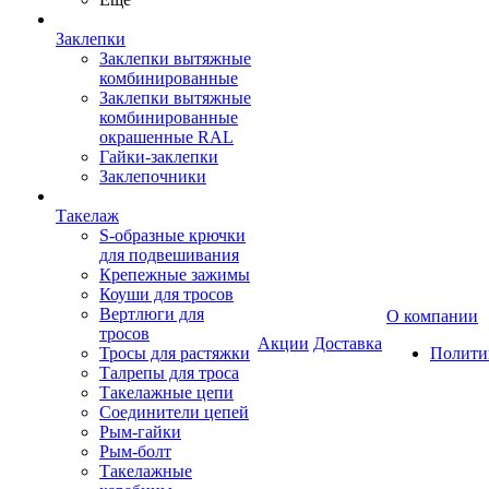
Заклепки
Заклепки вытяжные
комбинированные
Заклепки вытяжные
комбинированные
окрашенные RAL
Гайки-заклепки
Заклепочники
Такелаж
S-образные крючки
для подвешивания
Крепежные зажимы
Коуши для тросов
Вертлюги для
О компании
тросов
Акции
Доставка
Тросы для растяжки
Полити
Талрепы для троса
Такелажные цепи
Соединители цепей
Рым-гайки
Рым-болт
Такелажные