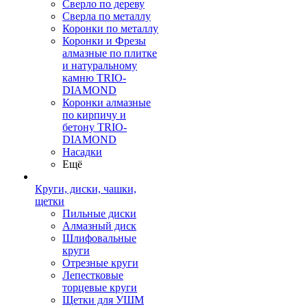
Сверло по дереву
Сверла по металлу
Коронки по металлу
Коронки и Фрезы
алмазные по плитке
и натуральному
камню TRIO-
DIAMOND
Коронки алмазные
по кирпичу и
бетону TRIO-
DIAMOND
Насадки
Ещё
Круги, диски, чашки,
щетки
Пильные диски
Алмазный диск
Шлифовальные
круги
Отрезные круги
Лепестковые
торцевые круги
Щетки для УШМ