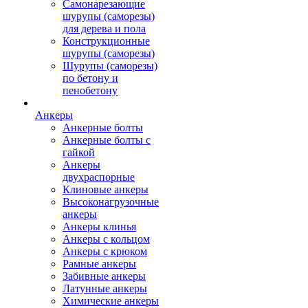
Самонарезающие
шурупы (саморезы)
для дерева и пола
Конструкционные
шурупы (саморезы)
Шурупы (саморезы)
по бетону и
пенобетону
Анкеры
Анкерные болты
Анкерные болты с
гайкой
Анкеры
двухраспорные
Клиновые анкеры
Высоконагрузочные
анкеры
Анкеры клинья
Анкеры с кольцом
Анкеры с крюком
Рамные анкеры
Забивные анкеры
Латунные анкеры
Химические анкеры