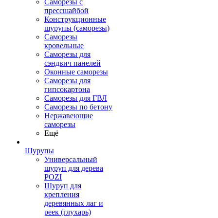
Саморезы с
прессшайбой
Конструкционные
шурупы (саморезы)
Саморезы
кровельные
Саморезы для
сэндвич панелей
Оконные саморезы
Саморезы для
гипсокартона
Саморезы для ГВЛ
Саморезы по бетону
Нержавеющие
саморезы
Ещё
Шурупы
Универсальный
шуруп для дерева
POZI
Шуруп для
крепления
деревянных лаг и
реек (глухарь)