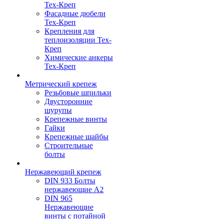
Тех-Креп
Фасадные дюбели
Тех-Креп
Крепления для
теплоизоляции Тех-
Креп
Химические анкеры
Тех-Креп
Метрический крепеж
Резьбовые шпильки
Двусторонние
шурупы
Крепежные винты
Гайки
Крепежные шайбы
Строительные
болты
Нержавеющий крепеж
DIN 933 Болты
нержавеющие А2
DIN 965
Нержавеющие
винты с потайной