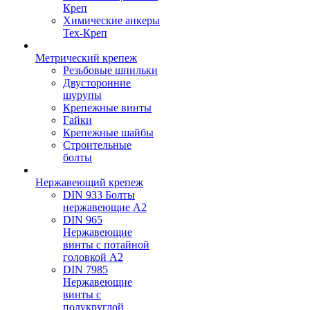
Креп
Химические анкеры
Тех-Креп
Метрический крепеж
Резьбовые шпильки
Двусторонние
шурупы
Крепежные винты
Гайки
Крепежные шайбы
Строительные
болты
Нержавеющий крепеж
DIN 933 Болты
нержавеющие А2
DIN 965
Нержавеющие
винты с потайной
головкой А2
DIN 7985
Нержавеющие
винты с
полукруглой