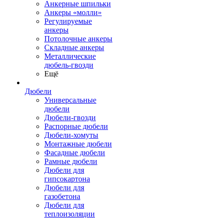
Анкерные шпильки
Анкеры «молли»
Регулируемые
анкеры
Потолочные анкеры
Складные анкеры
Металлические
дюбель-гвозди
Ещё
Дюбели
Универсальные
дюбели
Дюбели-гвозди
Распорные дюбели
Дюбели-хомуты
Монтажные дюбели
Фасадные дюбели
Рамные дюбели
Дюбели для
гипсокартона
Дюбели для
газобетона
Дюбели для
теплоизоляции