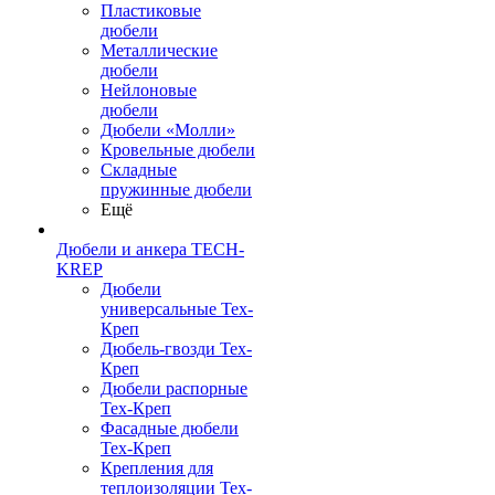
Пластиковые
дюбели
Металлические
дюбели
Нейлоновые
дюбели
Дюбели «Молли»
Кровельные дюбели
Складные
пружинные дюбели
Ещё
Дюбели и анкера TECH-
KREP
Дюбели
универсальные Тех-
Креп
Дюбель-гвозди Тех-
Креп
Дюбели распорные
Тех-Креп
Фасадные дюбели
Тех-Креп
Крепления для
теплоизоляции Тех-