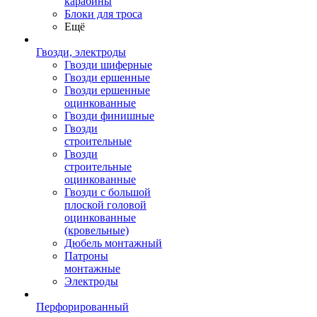
карабины
Блоки для троса
Ещё
Гвозди, электроды
Гвозди шиферные
Гвозди ершенные
Гвозди ершенные
оцинкованные
Гвозди финишные
Гвозди
строительные
Гвозди
строительные
оцинкованные
Гвозди с большой
плоской головой
оцинкованные
(кровельные)
Дюбель монтажный
Патроны
монтажные
Электроды
Перфорированный