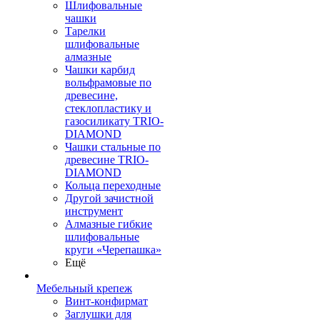
Шлифовальные
чашки
Тарелки
шлифовальные
алмазные
Чашки карбид
вольфрамовые по
древесине,
стеклопластику и
газосиликату TRIO-
DIAMOND
Чашки стальные по
древесине TRIO-
DIAMOND
Кольца переходные
Другой зачистной
инструмент
Алмазные гибкие
шлифовальные
круги «Черепашка»
Ещё
Мебельный крепеж
Винт-конфирмат
Заглушки для