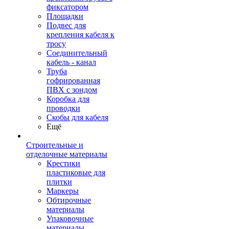
фиксатором
Площадки
Подвес для
крепления кабеля к
тросу
Соединительный
кабель - канал
Труба
гофрированная
ПВХ с зондом
Коробка для
проводки
Скобы для кабеля
Ещё
Строительные и
отделочные материалы
Крестики
пластиковые для
плитки
Маркеры
Обтирочные
материалы
Упаковочные
материалы