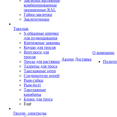
Заклепки вытяжные
комбинированные
окрашенные RAL
Гайки-заклепки
Заклепочники
Такелаж
S-образные крючки
для подвешивания
Крепежные зажимы
Коуши для тросов
Вертлюги для
О компании
тросов
Акции
Доставка
Тросы для растяжки
Полити
Талрепы для троса
Такелажные цепи
Соединители цепей
Рым-гайки
Рым-болт
Такелажные
карабины
Блоки для троса
Ещё
Гвозди, электроды