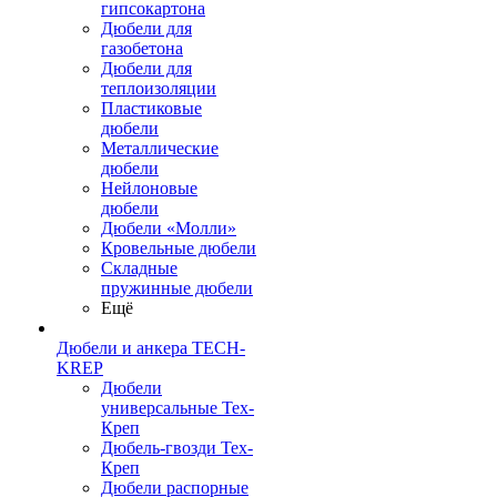
гипсокартона
Дюбели для
газобетона
Дюбели для
теплоизоляции
Пластиковые
дюбели
Металлические
дюбели
Нейлоновые
дюбели
Дюбели «Молли»
Кровельные дюбели
Складные
пружинные дюбели
Ещё
Дюбели и анкера TECH-
KREP
Дюбели
универсальные Тех-
Креп
Дюбель-гвозди Тех-
Креп
Дюбели распорные