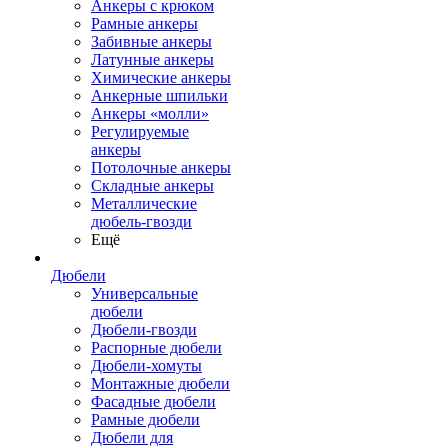
Анкеры с крюком
Рамные анкеры
Забивные анкеры
Латунные анкеры
Химические анкеры
Анкерные шпильки
Анкеры «молли»
Регулируемые
анкеры
Потолочные анкеры
Складные анкеры
Металлические
дюбель-гвозди
Ещё
Дюбели
Универсальные
дюбели
Дюбели-гвозди
Распорные дюбели
Дюбели-хомуты
Монтажные дюбели
Фасадные дюбели
Рамные дюбели
Дюбели для