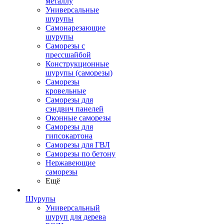
металлу
Универсальные
шурупы
Самонарезающие
шурупы
Саморезы с
прессшайбой
Конструкционные
шурупы (саморезы)
Саморезы
кровельные
Саморезы для
сэндвич панелей
Оконные саморезы
Саморезы для
гипсокартона
Саморезы для ГВЛ
Саморезы по бетону
Нержавеющие
саморезы
Ещё
Шурупы
Универсальный
шуруп для дерева