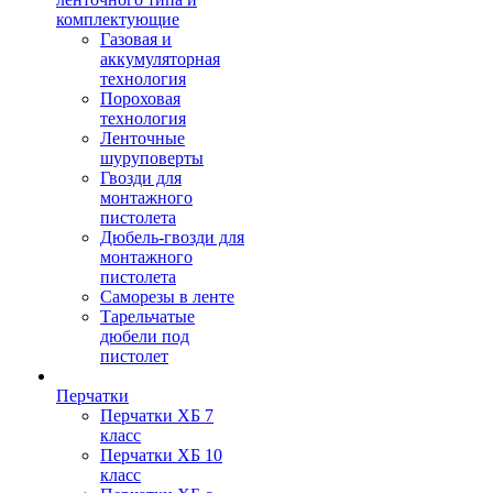
комплектующие
Газовая и
аккумуляторная
технология
Пороховая
технология
Ленточные
шуруповерты
Гвозди для
монтажного
пистолета
Дюбель-гвозди для
монтажного
пистолета
Саморезы в ленте
Тарельчатые
дюбели под
пистолет
Перчатки
Перчатки ХБ 7
класс
Перчатки ХБ 10
класс