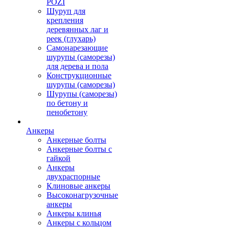
POZI
Шуруп для
крепления
деревянных лаг и
реек (глухарь)
Самонарезающие
шурупы (саморезы)
для дерева и пола
Конструкционные
шурупы (саморезы)
Шурупы (саморезы)
по бетону и
пенобетону
Анкеры
Анкерные болты
Анкерные болты с
гайкой
Анкеры
двухраспорные
Клиновые анкеры
Высоконагрузочные
анкеры
Анкеры клинья
Анкеры с кольцом