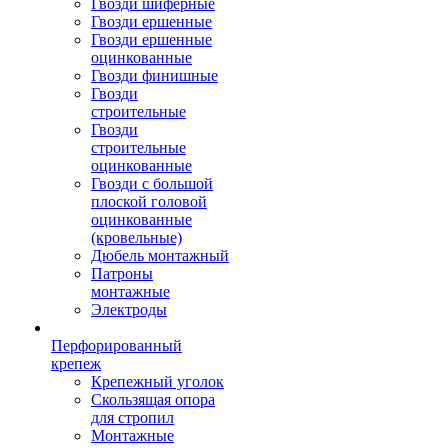
Гвозди шиферные
Гвозди ершенные
Гвозди ершенные
оцинкованные
Гвозди финишные
Гвозди
строительные
Гвозди
строительные
оцинкованные
Гвозди с большой
плоской головой
оцинкованные
(кровельные)
Дюбель монтажный
Патроны
монтажные
Электроды
Перфорированный
крепеж
Крепежный уголок
Скользящая опора
для стропил
Монтажные