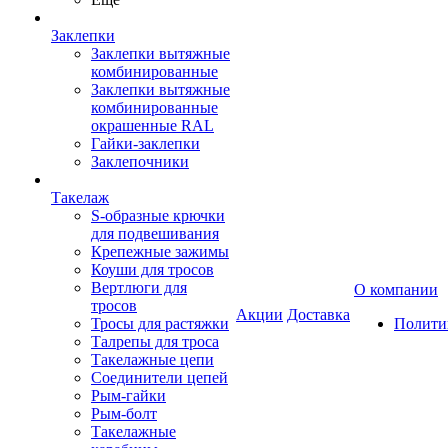
Заклепки
Заклепки вытяжные
комбинированные
Заклепки вытяжные
комбинированные
окрашенные RAL
Гайки-заклепки
Заклепочники
Такелаж
S-образные крючки
для подвешивания
Крепежные зажимы
Коуши для тросов
Вертлюги для
О компании
тросов
Акции
Доставка
Тросы для растяжки
Полити
Талрепы для троса
Такелажные цепи
Соединители цепей
Рым-гайки
Рым-болт
Такелажные