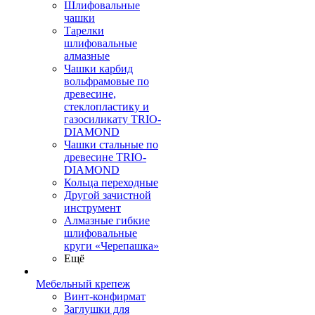
Шлифовальные
чашки
Тарелки
шлифовальные
алмазные
Чашки карбид
вольфрамовые по
древесине,
стеклопластику и
газосиликату TRIO-
DIAMOND
Чашки стальные по
древесине TRIO-
DIAMOND
Кольца переходные
Другой зачистной
инструмент
Алмазные гибкие
шлифовальные
круги «Черепашка»
Ещё
Мебельный крепеж
Винт-конфирмат
Заглушки для