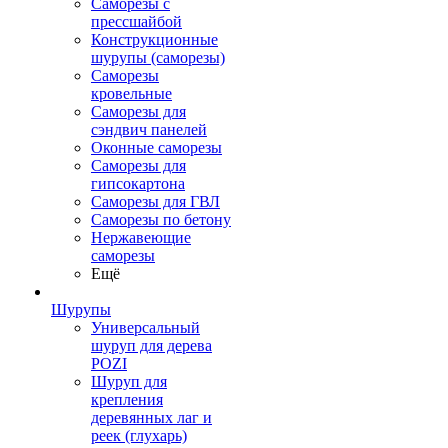
Саморезы с
прессшайбой
Конструкционные
шурупы (саморезы)
Саморезы
кровельные
Саморезы для
сэндвич панелей
Оконные саморезы
Саморезы для
гипсокартона
Саморезы для ГВЛ
Саморезы по бетону
Нержавеющие
саморезы
Ещё
Шурупы
Универсальный
шуруп для дерева
POZI
Шуруп для
крепления
деревянных лаг и
реек (глухарь)