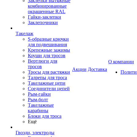
Заклепки вытяжные
комбинированные
окрашенные RAL
Гайки-заклепки
Заклепочники
Такелаж
S-образные крючки
для подвешивания
Крепежные зажимы
Коуши для тросов
Вертлюги для
О компании
тросов
Акции
Доставка
Тросы для растяжки
Полити
Талрепы для троса
Такелажные цепи
Соединители цепей
Рым-гайки
Рым-болт
Такелажные
карабины
Блоки для троса
Ещё
Гвозди, электроды