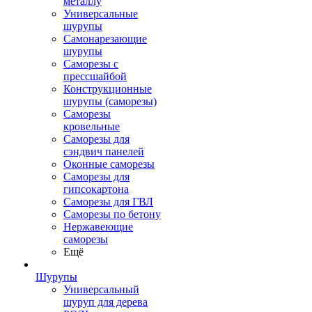
металлу
Универсальные
шурупы
Самонарезающие
шурупы
Саморезы с
прессшайбой
Конструкционные
шурупы (саморезы)
Саморезы
кровельные
Саморезы для
сэндвич панелей
Оконные саморезы
Саморезы для
гипсокартона
Саморезы для ГВЛ
Саморезы по бетону
Нержавеющие
саморезы
Ещё
Шурупы
Универсальный
шуруп для дерева