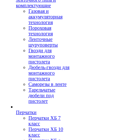
комплектующие
Газовая и
аккумуляторная
технология
Пороховая
технология
Ленточные
шуруповерты
Гвозди для
монтажного
пистолета
Дюбель-гвозди для
монтажного
пистолета
Саморезы в ленте
Тарельчатые
дюбели под
пистолет
Перчатки
Перчатки ХБ 7
класс
Перчатки ХБ 10
класс