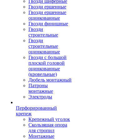
Гвозди шиферные
Гвозди ершенные
Гвозди ершенные
оцинкованные
Гвозди финишные
Гвозди
строительные
Гвозди
строительные
оцинкованные
Гвозди с большой
плоской головой
оцинкованные
(кровельные)
Дюбель монтажный
Патроны
монтажные
Электроды
Перфорированный
крепеж
Крепежный уголок
Скользящая опора
для стропил
Монтажные