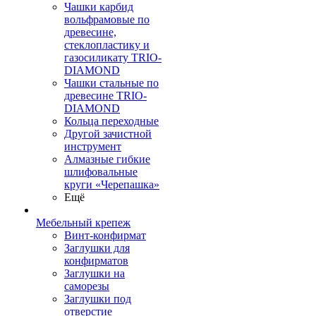
Чашки карбид
вольфрамовые по
древесине,
стеклопластику и
газосиликату TRIO-
DIAMOND
Чашки стальные по
древесине TRIO-
DIAMOND
Кольца переходные
Другой зачистной
инструмент
Алмазные гибкие
шлифовальные
круги «Черепашка»
Ещё
Мебельный крепеж
Винт-конфирмат
Заглушки для
конфирматов
Заглушки на
саморезы
Заглушки под
отверстие