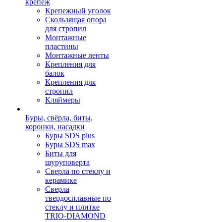
крепеж
Крепежный уголок
Скользящая опора
для стропил
Монтажные
пластины
Монтажные ленты
Крепления для
балок
Крепления для
стропил
Кляймеры
Буры, свёрла, биты,
коронки, насадки
Буры SDS plus
Буры SDS max
Биты для
шуруповерта
Сверла по стеклу и
керамике
Сверла
твердосплавные по
стеклу и плитке
TRIO-DIAMOND