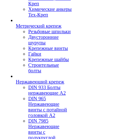
Креп
Химические анкеры
Тех-Креп
Метрический крепеж
Резьбовые шпильки
Двусторонние
шурупы
Крепежные винты
Гайки
Крепежные шайбы
Строительные
болты
Нержавеющий крепеж
DIN 933 Болты
нержавеющие А2
DIN 965
Нержавеющие
винты с потайной
головкой А2
DIN 7985
Нержавеющие
винты с
полукруглой