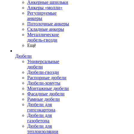
Анкерные шпильки
Анкеры «молли»
Регулируемые
анкеры
Потолочные анкеры
Складные анкеры
Металлические
дюбель-гвозди
Ещё
Дюбели
Универсальные
дюбели
Дюбели-гвозди
Распорные дюбели
Дюбели-хомуты
Монтажные дюбели
Фасадные дюбели
Рамные дюбели
Дюбели для
гипсокартона
Дюбели для
газобетона
Дюбели для
теплоизоляции