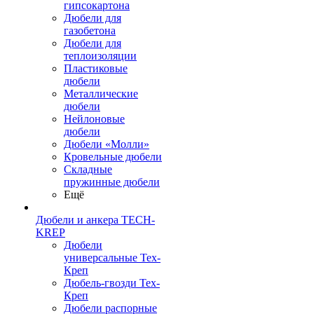
гипсокартона
Дюбели для
газобетона
Дюбели для
теплоизоляции
Пластиковые
дюбели
Металлические
дюбели
Нейлоновые
дюбели
Дюбели «Молли»
Кровельные дюбели
Складные
пружинные дюбели
Ещё
Дюбели и анкера TECH-
KREP
Дюбели
универсальные Тех-
Креп
Дюбель-гвозди Тех-
Креп
Дюбели распорные