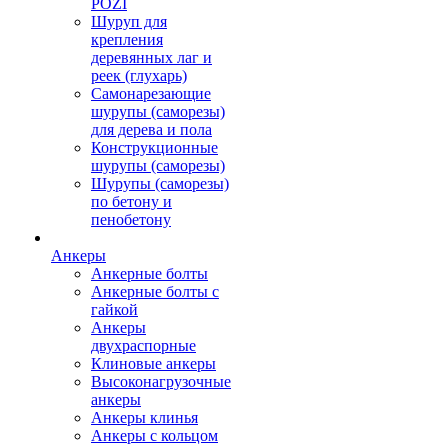
POZI
Шуруп для
крепления
деревянных лаг и
реек (глухарь)
Самонарезающие
шурупы (саморезы)
для дерева и пола
Конструкционные
шурупы (саморезы)
Шурупы (саморезы)
по бетону и
пенобетону
Анкеры
Анкерные болты
Анкерные болты с
гайкой
Анкеры
двухраспорные
Клиновые анкеры
Высоконагрузочные
анкеры
Анкеры клинья
Анкеры с кольцом