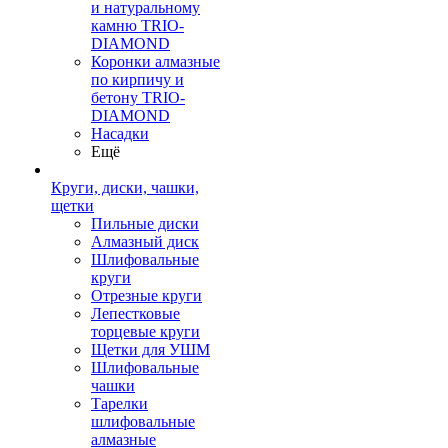
и натуральному
камню TRIO-
DIAMOND
Коронки алмазные
по кирпичу и
бетону TRIO-
DIAMOND
Насадки
Ещё
Круги, диски, чашки,
щетки
Пильные диски
Алмазный диск
Шлифовальные
круги
Отрезные круги
Лепестковые
торцевые круги
Щетки для УШМ
Шлифовальные
чашки
Тарелки
шлифовальные
алмазные