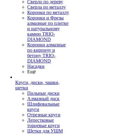
Сверло по дереву
Сверла по металлу
Коронки по металлу
Коронки и Фрезы
алмазные по плитке
и натуральному
камню TRIO-
DIAMOND
Коронки алмазные
по кирпичу и
бетону TRIO-
DIAMOND
Насадки
Ещё
Круги, диски, чашки,
щетки
Пильные диски
Алмазный диск
Шлифовальные
круги
Отрезные круги
Лепестковые
торцевые круги
Щетки для УШМ