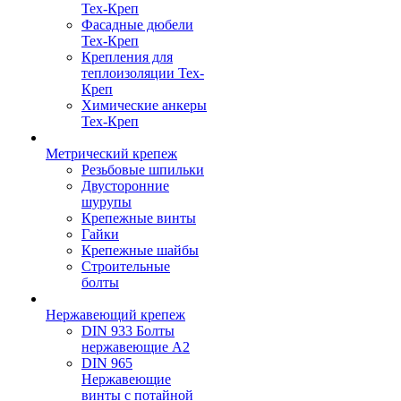
Тех-Креп
Фасадные дюбели
Тех-Креп
Крепления для
теплоизоляции Тех-
Креп
Химические анкеры
Тех-Креп
Метрический крепеж
Резьбовые шпильки
Двусторонние
шурупы
Крепежные винты
Гайки
Крепежные шайбы
Строительные
болты
Нержавеющий крепеж
DIN 933 Болты
нержавеющие А2
DIN 965
Нержавеющие
винты с потайной