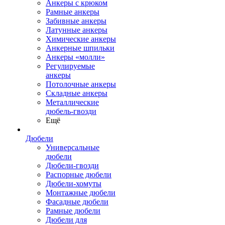
Анкеры с крюком
Рамные анкеры
Забивные анкеры
Латунные анкеры
Химические анкеры
Анкерные шпильки
Анкеры «молли»
Регулируемые
анкеры
Потолочные анкеры
Складные анкеры
Металлические
дюбель-гвозди
Ещё
Дюбели
Универсальные
дюбели
Дюбели-гвозди
Распорные дюбели
Дюбели-хомуты
Монтажные дюбели
Фасадные дюбели
Рамные дюбели
Дюбели для