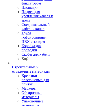
фиксатором
Площадки
Подвес для
крепления кабеля к
тросу
Соединительный
кабель - канал
Труба
гофрированная
ПВХ с зондом
Коробка для
проводки
Скобы для кабеля
Ещё
Строительные и
отделочные материалы
Крестики
пластиковые для
плитки
Маркеры
Обтирочные
материалы
Упаковочные
материалы