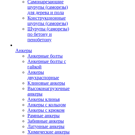
Самонарезающие
шурупы (саморезы)
для дерева и пола
Конструкционные
шурупы (саморезы)
Шурупы (саморезы)
по бетону и
пенобетону
Анкеры
Анкерные болты
Анкерные болты с
гайкой
Анкеры
двухраспорные
Клиновые анкеры
Высоконагрузочные
анкеры
Анкеры клинья
Анкеры с кольцом
Анкеры с крюком
Рамные анкеры
Забивные анкеры
Латунные анкеры
Химические анкеры