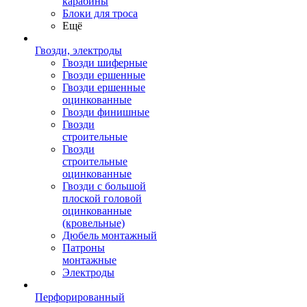
карабины
Блоки для троса
Ещё
Гвозди, электроды
Гвозди шиферные
Гвозди ершенные
Гвозди ершенные
оцинкованные
Гвозди финишные
Гвозди
строительные
Гвозди
строительные
оцинкованные
Гвозди с большой
плоской головой
оцинкованные
(кровельные)
Дюбель монтажный
Патроны
монтажные
Электроды
Перфорированный