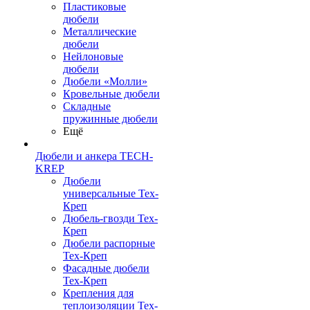
Пластиковые
дюбели
Металлические
дюбели
Нейлоновые
дюбели
Дюбели «Молли»
Кровельные дюбели
Складные
пружинные дюбели
Ещё
Дюбели и анкера TECH-
KREP
Дюбели
универсальные Тех-
Креп
Дюбель-гвозди Тех-
Креп
Дюбели распорные
Тех-Креп
Фасадные дюбели
Тех-Креп
Крепления для
теплоизоляции Тех-