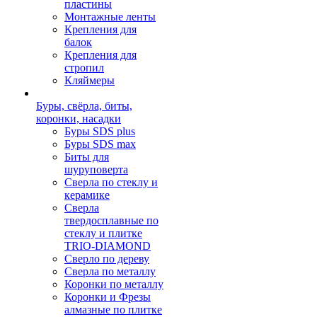
пластины
Монтажные ленты
Крепления для
балок
Крепления для
стропил
Кляймеры
Буры, свёрла, биты,
коронки, насадки
Буры SDS plus
Буры SDS max
Биты для
шуруповерта
Сверла по стеклу и
керамике
Сверла
твердосплавные по
стеклу и плитке
TRIO-DIAMOND
Сверло по дереву
Сверла по металлу
Коронки по металлу
Коронки и Фрезы
алмазные по плитке