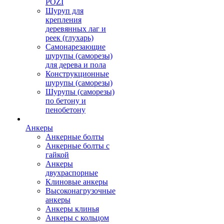
POZI
Шуруп для
крепления
деревянных лаг и
реек (глухарь)
Самонарезающие
шурупы (саморезы)
для дерева и пола
Конструкционные
шурупы (саморезы)
Шурупы (саморезы)
по бетону и
пенобетону
Анкеры
Анкерные болты
Анкерные болты с
гайкой
Анкеры
двухраспорные
Клиновые анкеры
Высоконагрузочные
анкеры
Анкеры клинья
Анкеры с кольцом