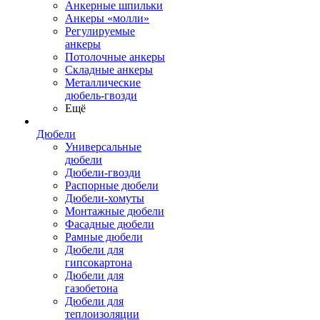
Анкерные шпильки
Анкеры «молли»
Регулируемые
анкеры
Потолочные анкеры
Складные анкеры
Металлические
дюбель-гвозди
Ещё
Дюбели
Универсальные
дюбели
Дюбели-гвозди
Распорные дюбели
Дюбели-хомуты
Монтажные дюбели
Фасадные дюбели
Рамные дюбели
Дюбели для
гипсокартона
Дюбели для
газобетона
Дюбели для
теплоизоляции