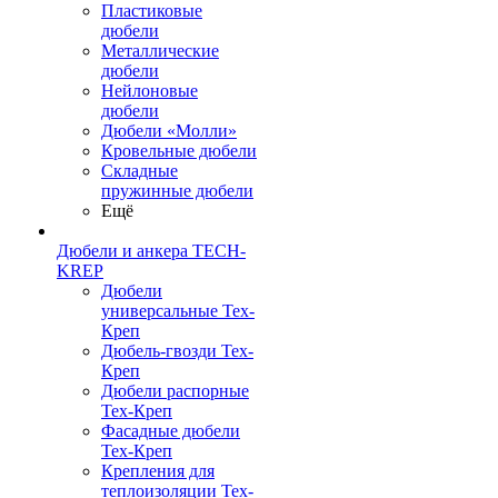
Пластиковые
дюбели
Металлические
дюбели
Нейлоновые
дюбели
Дюбели «Молли»
Кровельные дюбели
Складные
пружинные дюбели
Ещё
Дюбели и анкера TECH-
KREP
Дюбели
универсальные Тех-
Креп
Дюбель-гвозди Тех-
Креп
Дюбели распорные
Тех-Креп
Фасадные дюбели
Тех-Креп
Крепления для
теплоизоляции Тех-