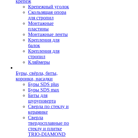
крепеж
Крепежный уголок
Скользящая опора
для стропил
Монтажные
пластины
Монтажные ленты
Крепления для
балок
Крепления для
стропил
Кляймеры
Буры, свёрла, биты,
коронки, насадки
Буры SDS plus
Буры SDS max
Биты для
шуруповерта
Сверла по стеклу и
керамике
Сверла
твердосплавные по
стеклу и плитке
TRIO-DIAMOND