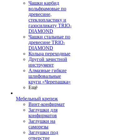
Чашки карбид
вольфрамовые по
древесине,
стеклопластику и
газосиликату TRIO-
DIAMOND
Чашки стальные по
древесине TRIO-
DIAMOND
Кольца переходные
Другой зачистной
инструмент
Алмазные гибкие
шлифовальные
круги «Черепашка»
Ещё
Мебельный крепеж
Винт-конфирмат
Заглушки для
конфирматов
Заглушки на
саморезы
Заглушки под
отверстие