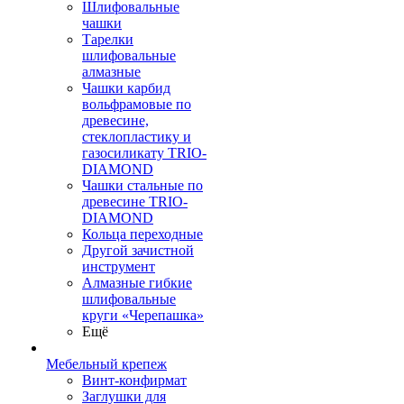
Шлифовальные
чашки
Тарелки
шлифовальные
алмазные
Чашки карбид
вольфрамовые по
древесине,
стеклопластику и
газосиликату TRIO-
DIAMOND
Чашки стальные по
древесине TRIO-
DIAMOND
Кольца переходные
Другой зачистной
инструмент
Алмазные гибкие
шлифовальные
круги «Черепашка»
Ещё
Мебельный крепеж
Винт-конфирмат
Заглушки для