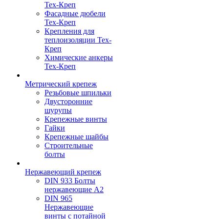
Тех-Креп
Фасадные дюбели
Тех-Креп
Крепления для
теплоизоляции Тех-
Креп
Химические анкеры
Тех-Креп
Метрический крепеж
Резьбовые шпильки
Двусторонние
шурупы
Крепежные винты
Гайки
Крепежные шайбы
Строительные
болты
Нержавеющий крепеж
DIN 933 Болты
нержавеющие А2
DIN 965
Нержавеющие
винты с потайной