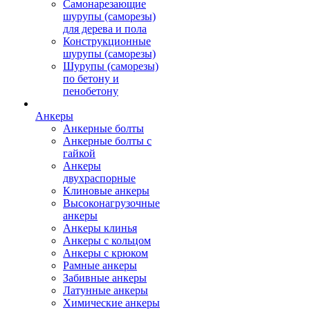
Самонарезающие
шурупы (саморезы)
для дерева и пола
Конструкционные
шурупы (саморезы)
Шурупы (саморезы)
по бетону и
пенобетону
Анкеры
Анкерные болты
Анкерные болты с
гайкой
Анкеры
двухраспорные
Клиновые анкеры
Высоконагрузочные
анкеры
Анкеры клинья
Анкеры с кольцом
Анкеры с крюком
Рамные анкеры
Забивные анкеры
Латунные анкеры
Химические анкеры