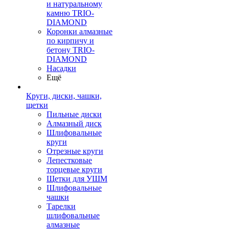
и натуральному
камню TRIO-
DIAMOND
Коронки алмазные
по кирпичу и
бетону TRIO-
DIAMOND
Насадки
Ещё
Круги, диски, чашки,
щетки
Пильные диски
Алмазный диск
Шлифовальные
круги
Отрезные круги
Лепестковые
торцевые круги
Щетки для УШМ
Шлифовальные
чашки
Тарелки
шлифовальные
алмазные