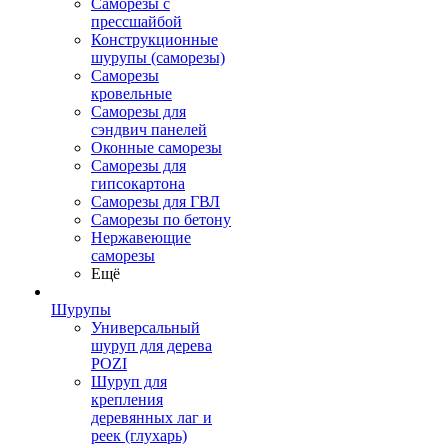
Саморезы с
прессшайбой
Конструкционные
шурупы (саморезы)
Саморезы
кровельные
Саморезы для
сэндвич панелей
Оконные саморезы
Саморезы для
гипсокартона
Саморезы для ГВЛ
Саморезы по бетону
Нержавеющие
саморезы
Ещё
Шурупы
Универсальный
шуруп для дерева
POZI
Шуруп для
крепления
деревянных лаг и
реек (глухарь)