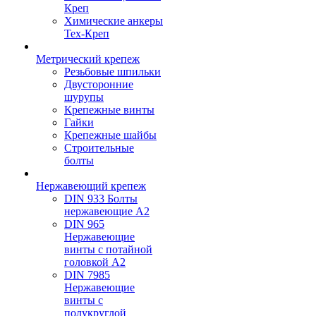
Креп
Химические анкеры
Тех-Креп
Метрический крепеж
Резьбовые шпильки
Двусторонние
шурупы
Крепежные винты
Гайки
Крепежные шайбы
Строительные
болты
Нержавеющий крепеж
DIN 933 Болты
нержавеющие А2
DIN 965
Нержавеющие
винты с потайной
головкой А2
DIN 7985
Нержавеющие
винты с
полукруглой