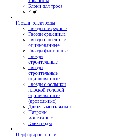
карабины
Блоки для троса
Ещё
Гвозди, электроды
Гвозди шиферные
Гвозди ершенные
Гвозди ершенные
оцинкованные
Гвозди финишные
Гвозди
строительные
Гвозди
строительные
оцинкованные
Гвозди с большой
плоской головой
оцинкованные
(кровельные)
Дюбель монтажный
Патроны
монтажные
Электроды
Перфорированный