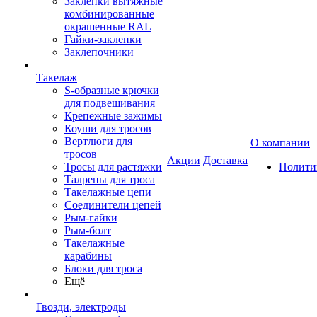
Заклепки вытяжные
комбинированные
окрашенные RAL
Гайки-заклепки
Заклепочники
Такелаж
S-образные крючки
для подвешивания
Крепежные зажимы
Коуши для тросов
Вертлюги для
О компании
тросов
Акции
Доставка
Тросы для растяжки
Полити
Талрепы для троса
Такелажные цепи
Соединители цепей
Рым-гайки
Рым-болт
Такелажные
карабины
Блоки для троса
Ещё
Гвозди, электроды