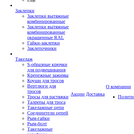
Заклепки
Заклепки вытяжные
комбинированные
Заклепки вытяжные
комбинированные
окрашенные RAL
Гайки-заклепки
Заклепочники
Такелаж
S-образные крючки
для подвешивания
Крепежные зажимы
Коуши для тросов
Вертлюги для
О компании
тросов
Акции
Доставка
Тросы для растяжки
Полити
Талрепы для троса
Такелажные цепи
Соединители цепей
Рым-гайки
Рым-болт
Такелажные