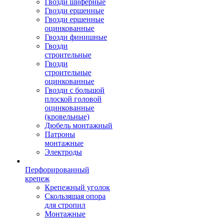
Гвозди шиферные
Гвозди ершенные
Гвозди ершенные
оцинкованные
Гвозди финишные
Гвозди
строительные
Гвозди
строительные
оцинкованные
Гвозди с большой
плоской головой
оцинкованные
(кровельные)
Дюбель монтажный
Патроны
монтажные
Электроды
Перфорированный
крепеж
Крепежный уголок
Скользящая опора
для стропил
Монтажные