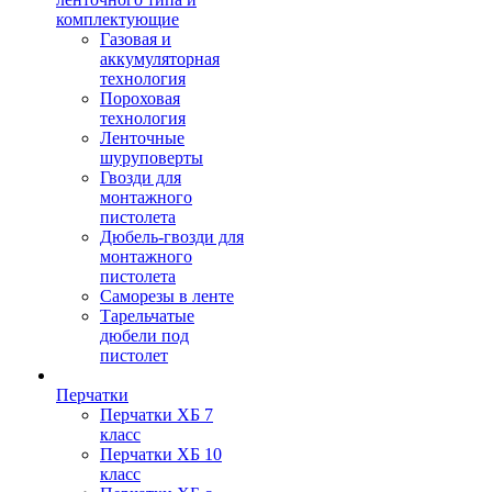
комплектующие
Газовая и
аккумуляторная
технология
Пороховая
технология
Ленточные
шуруповерты
Гвозди для
монтажного
пистолета
Дюбель-гвозди для
монтажного
пистолета
Саморезы в ленте
Тарельчатые
дюбели под
пистолет
Перчатки
Перчатки ХБ 7
класс
Перчатки ХБ 10
класс