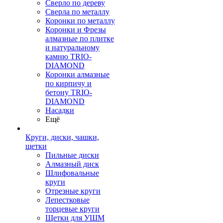
Сверло по дереву
Сверла по металлу
Коронки по металлу
Коронки и Фрезы
алмазные по плитке
и натуральному
камню TRIO-
DIAMOND
Коронки алмазные
по кирпичу и
бетону TRIO-
DIAMOND
Насадки
Ещё
Круги, диски, чашки,
щетки
Пильные диски
Алмазный диск
Шлифовальные
круги
Отрезные круги
Лепестковые
торцевые круги
Щетки для УШМ