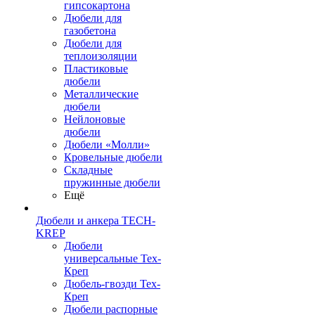
гипсокартона
Дюбели для
газобетона
Дюбели для
теплоизоляции
Пластиковые
дюбели
Металлические
дюбели
Нейлоновые
дюбели
Дюбели «Молли»
Кровельные дюбели
Складные
пружинные дюбели
Ещё
Дюбели и анкера TECH-
KREP
Дюбели
универсальные Тех-
Креп
Дюбель-гвозди Тех-
Креп
Дюбели распорные