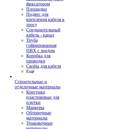
фиксатором
Площадки
Подвес для
крепления кабеля к
тросу
Соединительный
кабель - канал
Труба
гофрированная
ПВХ с зондом
Коробка для
проводки
Скобы для кабеля
Ещё
Строительные и
отделочные материалы
Крестики
пластиковые для
плитки
Маркеры
Обтирочные
материалы
Упаковочные
материалы