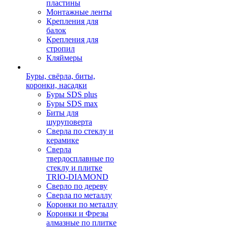
пластины
Монтажные ленты
Крепления для
балок
Крепления для
стропил
Кляймеры
Буры, свёрла, биты,
коронки, насадки
Буры SDS plus
Буры SDS max
Биты для
шуруповерта
Сверла по стеклу и
керамике
Сверла
твердосплавные по
стеклу и плитке
TRIO-DIAMOND
Сверло по дереву
Сверла по металлу
Коронки по металлу
Коронки и Фрезы
алмазные по плитке