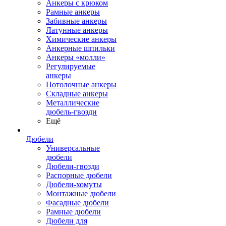
Анкеры с крюком
Рамные анкеры
Забивные анкеры
Латунные анкеры
Химические анкеры
Анкерные шпильки
Анкеры «молли»
Регулируемые
анкеры
Потолочные анкеры
Складные анкеры
Металлические
дюбель-гвозди
Ещё
Дюбели
Универсальные
дюбели
Дюбели-гвозди
Распорные дюбели
Дюбели-хомуты
Монтажные дюбели
Фасадные дюбели
Рамные дюбели
Дюбели для