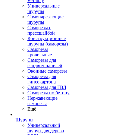
металлу
Универсальные
шурупы
Самонарезающие
шурупы
Саморезы с
прессшайбой
Конструкционные
шурупы (саморезы)
Саморезы
кровельные
Саморезы для
сэндвич панелей
Оконные саморезы
Саморезы для
гипсокартона
Саморезы для ГВЛ
Саморезы по бетону
Нержавеющие
саморезы
Ещё
Шурупы
Универсальный
шуруп для дерева