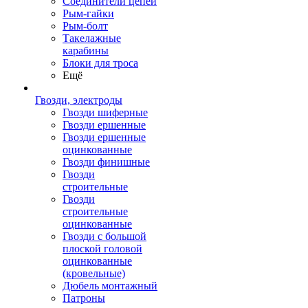
Соединители цепей
Рым-гайки
Рым-болт
Такелажные
карабины
Блоки для троса
Ещё
Гвозди, электроды
Гвозди шиферные
Гвозди ершенные
Гвозди ершенные
оцинкованные
Гвозди финишные
Гвозди
строительные
Гвозди
строительные
оцинкованные
Гвозди с большой
плоской головой
оцинкованные
(кровельные)
Дюбель монтажный
Патроны