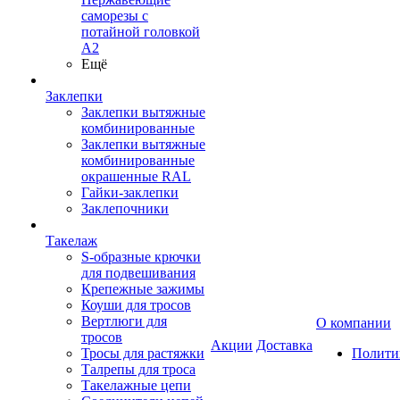
саморезы с
потайной головкой
А2
Ещё
Заклепки
Заклепки вытяжные
комбинированные
Заклепки вытяжные
комбинированные
окрашенные RAL
Гайки-заклепки
Заклепочники
Такелаж
S-образные крючки
для подвешивания
Крепежные зажимы
Коуши для тросов
Вертлюги для
О компании
тросов
Акции
Доставка
Тросы для растяжки
Полити
Талрепы для троса
Такелажные цепи