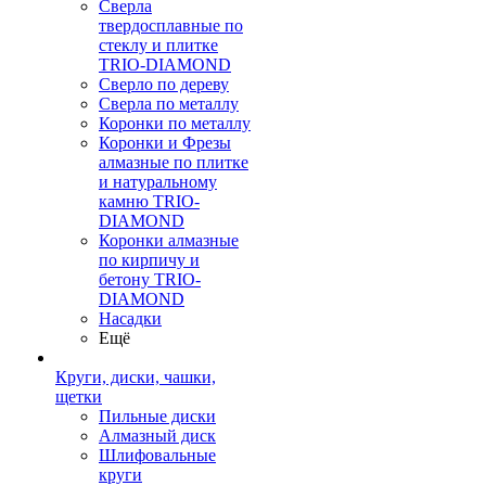
Сверла
твердосплавные по
стеклу и плитке
TRIO-DIAMOND
Сверло по дереву
Сверла по металлу
Коронки по металлу
Коронки и Фрезы
алмазные по плитке
и натуральному
камню TRIO-
DIAMOND
Коронки алмазные
по кирпичу и
бетону TRIO-
DIAMOND
Насадки
Ещё
Круги, диски, чашки,
щетки
Пильные диски
Алмазный диск
Шлифовальные
круги