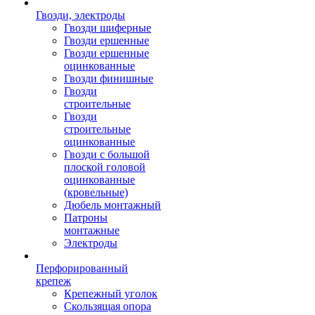
Гвозди, электроды
Гвозди шиферные
Гвозди ершенные
Гвозди ершенные
оцинкованные
Гвозди финишные
Гвозди
строительные
Гвозди
строительные
оцинкованные
Гвозди с большой
плоской головой
оцинкованные
(кровельные)
Дюбель монтажный
Патроны
монтажные
Электроды
Перфорированный
крепеж
Крепежный уголок
Скользящая опора