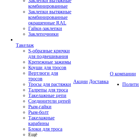
Заклепки вытяжные
комбинированные
Заклепки вытяжные
комбинированные
окрашенные RAL
Гайки-заклепки
Заклепочники
Такелаж
S-образные крючки
для подвешивания
Крепежные зажимы
Коуши для тросов
Вертлюги для
О компании
тросов
Акции
Доставка
Тросы для растяжки
Полити
Талрепы для троса
Такелажные цепи
Соединители цепей
Рым-гайки
Рым-болт
Такелажные
карабины
Блоки для троса
Ещё