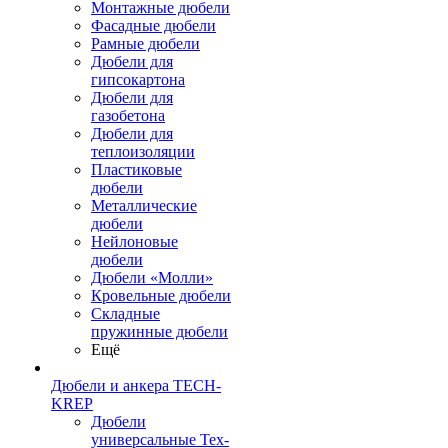
Монтажные дюбели
Фасадные дюбели
Рамные дюбели
Дюбели для
гипсокартона
Дюбели для
газобетона
Дюбели для
теплоизоляции
Пластиковые
дюбели
Металлические
дюбели
Нейлоновые
дюбели
Дюбели «Молли»
Кровельные дюбели
Складные
пружинные дюбели
Ещё
Дюбели и анкера TECH-
KREP
Дюбели
универсальные Тех-