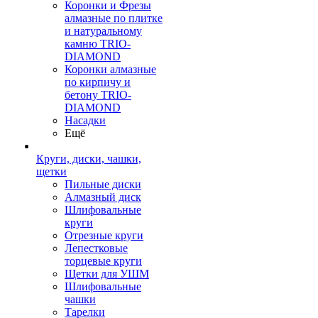
Коронки и Фрезы
алмазные по плитке
и натуральному
камню TRIO-
DIAMOND
Коронки алмазные
по кирпичу и
бетону TRIO-
DIAMOND
Насадки
Ещё
Круги, диски, чашки,
щетки
Пильные диски
Алмазный диск
Шлифовальные
круги
Отрезные круги
Лепестковые
торцевые круги
Щетки для УШМ
Шлифовальные
чашки
Тарелки