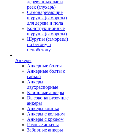
деревянных лаг и
реек (глухарь)
Самонарезающие
шурупы (саморезы)
для дерева и пола
Конструкционные
шурупы (саморезы)
Шурупы (саморезы)
по бетону и
пенобетону
Анкеры
Анкерные болты
Анкерные болты с
гайкой
Анкеры
двухраспорные
Клиновые анкеры
Высоконагрузочные
анкеры
Анкеры клинья
Анкеры с кольцом
Анкеры с крюком
Рамные анкеры
Забивные анкеры