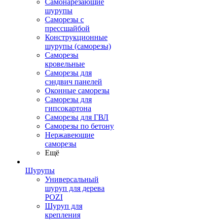
Самонарезающие
шурупы
Саморезы с
прессшайбой
Конструкционные
шурупы (саморезы)
Саморезы
кровельные
Саморезы для
сэндвич панелей
Оконные саморезы
Саморезы для
гипсокартона
Саморезы для ГВЛ
Саморезы по бетону
Нержавеющие
саморезы
Ещё
Шурупы
Универсальный
шуруп для дерева
POZI
Шуруп для
крепления