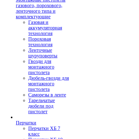
газового, порохового,
ленточного типа и
комплектующие
Газовая и
аккумуляторная
технология
Пороховая
технология
Ленточные
шуруповерты
Гвозди для
монтажного
пистолета
Дюбель-гвозди для
монтажного
пистолета
Саморезы в ленте
Тарельчатые
дюбели под
пистолет
Перчатки
Перчатки ХБ 7
класс