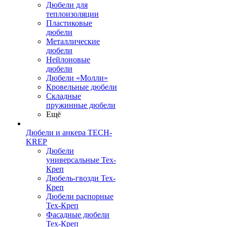
Дюбели для
теплоизоляции
Пластиковые
дюбели
Металлические
дюбели
Нейлоновые
дюбели
Дюбели «Молли»
Кровельные дюбели
Складные
пружинные дюбели
Ещё
Дюбели и анкера TECH-
KREP
Дюбели
универсальные Тех-
Креп
Дюбель-гвозди Тех-
Креп
Дюбели распорные
Тех-Креп
Фасадные дюбели
Тех-Креп