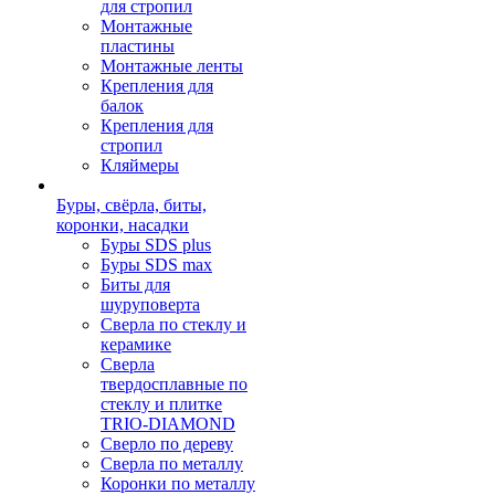
для стропил
Монтажные
пластины
Монтажные ленты
Крепления для
балок
Крепления для
стропил
Кляймеры
Буры, свёрла, биты,
коронки, насадки
Буры SDS plus
Буры SDS max
Биты для
шуруповерта
Сверла по стеклу и
керамике
Сверла
твердосплавные по
стеклу и плитке
TRIO-DIAMOND
Сверло по дереву
Сверла по металлу
Коронки по металлу