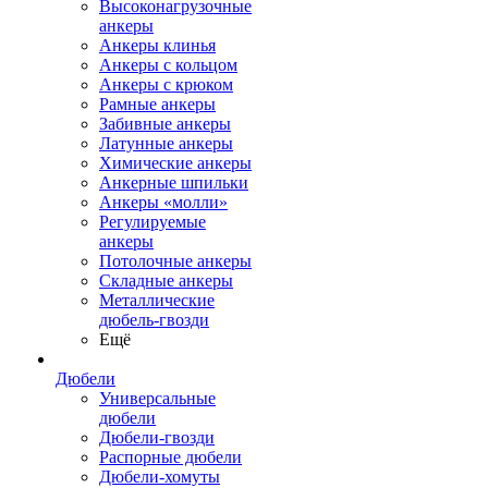
Высоконагрузочные
анкеры
Анкеры клинья
Анкеры с кольцом
Анкеры с крюком
Рамные анкеры
Забивные анкеры
Латунные анкеры
Химические анкеры
Анкерные шпильки
Анкеры «молли»
Регулируемые
анкеры
Потолочные анкеры
Складные анкеры
Металлические
дюбель-гвозди
Ещё
Дюбели
Универсальные
дюбели
Дюбели-гвозди
Распорные дюбели
Дюбели-хомуты