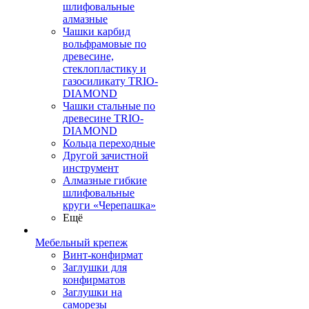
шлифовальные
алмазные
Чашки карбид
вольфрамовые по
древесине,
стеклопластику и
газосиликату TRIO-
DIAMOND
Чашки стальные по
древесине TRIO-
DIAMOND
Кольца переходные
Другой зачистной
инструмент
Алмазные гибкие
шлифовальные
круги «Черепашка»
Ещё
Мебельный крепеж
Винт-конфирмат
Заглушки для
конфирматов
Заглушки на
саморезы