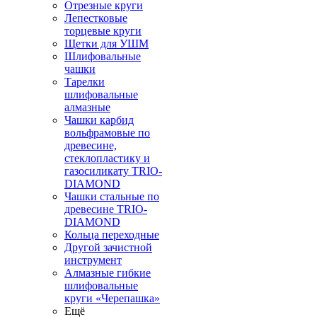
Отрезные круги
Лепестковые
торцевые круги
Щетки для УШМ
Шлифовальные
чашки
Тарелки
шлифовальные
алмазные
Чашки карбид
вольфрамовые по
древесине,
стеклопластику и
газосиликату TRIO-
DIAMOND
Чашки стальные по
древесине TRIO-
DIAMOND
Кольца переходные
Другой зачистной
инструмент
Алмазные гибкие
шлифовальные
круги «Черепашка»
Ещё