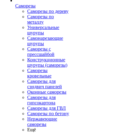
Саморезы
Саморезы по дереву
Саморезы по
металлу
Универсальные
шурупы
Самонарезающие
шурупы
Саморезы с
прессшайбой
Конструкционные
шурупы (саморезы)
Саморезы
кровельные
Саморезы для
сэндвич панелей
Оконные саморезы
Саморезы для
гипсокартона
Саморезы для ГВЛ
Саморезы по бетону
Нержавеющие
саморезы
Ещё