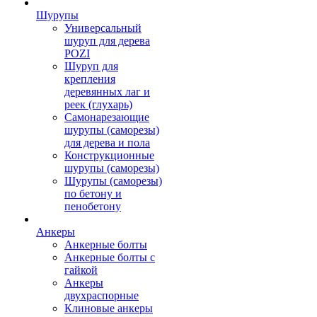
Шурупы
Универсальный
шуруп для дерева
POZI
Шуруп для
крепления
деревянных лаг и
реек (глухарь)
Самонарезающие
шурупы (саморезы)
для дерева и пола
Конструкционные
шурупы (саморезы)
Шурупы (саморезы)
по бетону и
пенобетону
Анкеры
Анкерные болты
Анкерные болты с
гайкой
Анкеры
двухраспорные
Клиновые анкеры