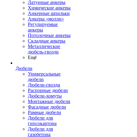
Латунные анкеры
Химические анкеры
Анкерные шпильки
Анкеры «молли»
Регулируемые
анкеры
Потолочные анкеры
Складные анкеры
Металлические
дюбель-гвозди
Ещё
Дюбели
Универсальные
дюбели
Дюбели-гвозди
Распорные дюбели
Дюбели-хомуты
Монтажные дюбели
Фасадные дюбели
Рамные дюбели
Дюбели для
гипсокартона
Дюбели для
газобетона