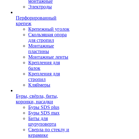
монтажные
Электроды
Перфорированный
крепеж
Крепежный уголок
Скользящая опора
для стропил
Монтажные
пластины
Монтажные ленты
Крепления для
балок
Крепления для
стропил
Кляймеры
Буры, свёрла, биты,
коронки, насадки
Буры SDS plus
Буры SDS max
Биты для
шуруповерта
Сверла по стеклу и
керамике