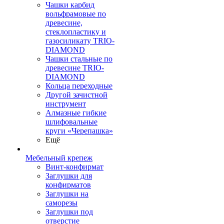
Чашки карбид
вольфрамовые по
древесине,
стеклопластику и
газосиликату TRIO-
DIAMOND
Чашки стальные по
древесине TRIO-
DIAMOND
Кольца переходные
Другой зачистной
инструмент
Алмазные гибкие
шлифовальные
круги «Черепашка»
Ещё
Мебельный крепеж
Винт-конфирмат
Заглушки для
конфирматов
Заглушки на
саморезы
Заглушки под
отверстие