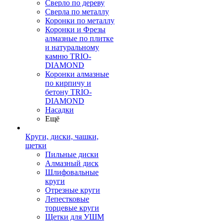
Сверло по дереву
Сверла по металлу
Коронки по металлу
Коронки и Фрезы
алмазные по плитке
и натуральному
камню TRIO-
DIAMOND
Коронки алмазные
по кирпичу и
бетону TRIO-
DIAMOND
Насадки
Ещё
Круги, диски, чашки,
щетки
Пильные диски
Алмазный диск
Шлифовальные
круги
Отрезные круги
Лепестковые
торцевые круги
Щетки для УШМ