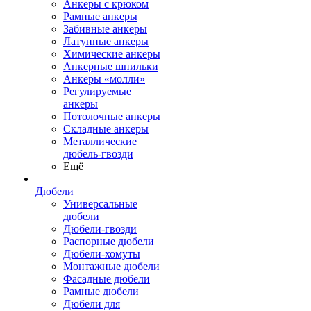
Анкеры с крюком
Рамные анкеры
Забивные анкеры
Латунные анкеры
Химические анкеры
Анкерные шпильки
Анкеры «молли»
Регулируемые
анкеры
Потолочные анкеры
Складные анкеры
Металлические
дюбель-гвозди
Ещё
Дюбели
Универсальные
дюбели
Дюбели-гвозди
Распорные дюбели
Дюбели-хомуты
Монтажные дюбели
Фасадные дюбели
Рамные дюбели
Дюбели для