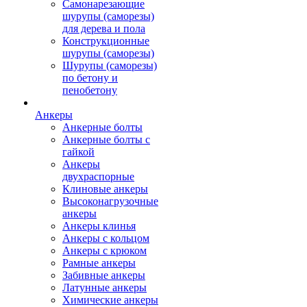
Самонарезающие
шурупы (саморезы)
для дерева и пола
Конструкционные
шурупы (саморезы)
Шурупы (саморезы)
по бетону и
пенобетону
Анкеры
Анкерные болты
Анкерные болты с
гайкой
Анкеры
двухраспорные
Клиновые анкеры
Высоконагрузочные
анкеры
Анкеры клинья
Анкеры с кольцом
Анкеры с крюком
Рамные анкеры
Забивные анкеры
Латунные анкеры
Химические анкеры