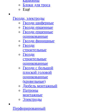
карабины
Блоки для троса
Ещё
Гвозди, электроды
Гвозди шиферные
Гвозди ершенные
Гвозди ершенные
оцинкованные
Гвозди финишные
Гвозди
строительные
Гвозди
строительные
оцинкованные
Гвозди с большой
плоской головой
оцинкованные
(кровельные)
Дюбель монтажный
Патроны
монтажные
Электроды
Перфорированный