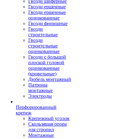
Гвозди шиферные
Гвозди ершенные
Гвозди ершенные
оцинкованные
Гвозди финишные
Гвозди
строительные
Гвозди
строительные
оцинкованные
Гвозди с большой
плоской головой
оцинкованные
(кровельные)
Дюбель монтажный
Патроны
монтажные
Электроды
Перфорированный
крепеж
Крепежный уголок
Скользящая опора
для стропил
Монтажные