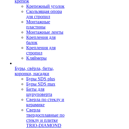
крепеж
Крепежный уголок
Скользящая опора
для стропил
Монтажные
пластины
Монтажные ленты
Крепления для
балок
Крепления для
стропил
Кляймеры
Буры, свёрла, биты,
коронки, насадки
Буры SDS plus
Буры SDS max
Биты для
шуруповерта
Сверла по стеклу и
керамике
Сверла
твердосплавные по
стеклу и плитке
TRIO-DIAMOND