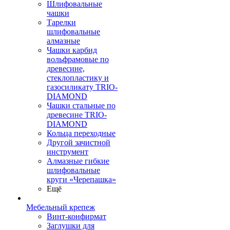
Шлифовальные
чашки
Тарелки
шлифовальные
алмазные
Чашки карбид
вольфрамовые по
древесине,
стеклопластику и
газосиликату TRIO-
DIAMOND
Чашки стальные по
древесине TRIO-
DIAMOND
Кольца переходные
Другой зачистной
инструмент
Алмазные гибкие
шлифовальные
круги «Черепашка»
Ещё
Мебельный крепеж
Винт-конфирмат
Заглушки для