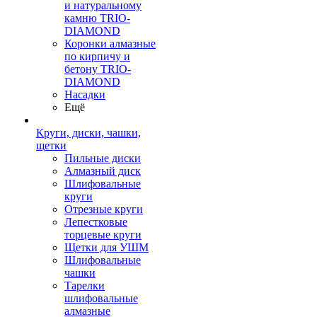
и натуральному
камню TRIO-
DIAMOND
Коронки алмазные
по кирпичу и
бетону TRIO-
DIAMOND
Насадки
Ещё
Круги, диски, чашки,
щетки
Пильные диски
Алмазный диск
Шлифовальные
круги
Отрезные круги
Лепестковые
торцевые круги
Щетки для УШМ
Шлифовальные
чашки
Тарелки
шлифовальные
алмазные