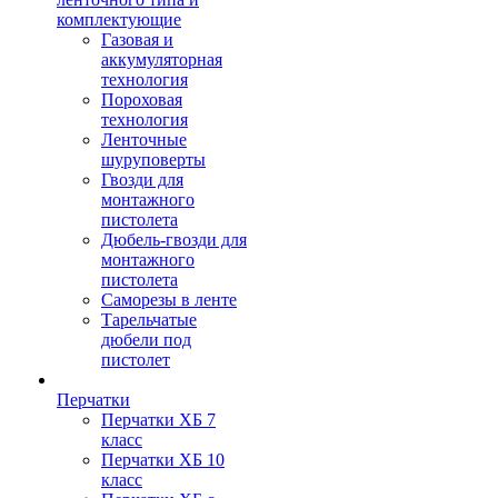
комплектующие
Газовая и
аккумуляторная
технология
Пороховая
технология
Ленточные
шуруповерты
Гвозди для
монтажного
пистолета
Дюбель-гвозди для
монтажного
пистолета
Саморезы в ленте
Тарельчатые
дюбели под
пистолет
Перчатки
Перчатки ХБ 7
класс
Перчатки ХБ 10
класс