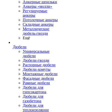
Анкерные шпильки
Анкеры «молли»
Регулируемые
анкеры
Потолочные анкеры
Складные анкеры
Металлические
дюбель-гвозди
Ещё
Дюбели
Универсальные
дюбели
Дюбели-гвозди
Распорные дюбели
Дюбели-хомуты
Монтажные дюбели
Фасадные дюбели
Рамные дюбели
Дюбели для
гипсокартона
Дюбели для
газобетона
Дюбели для
теплоизоляции