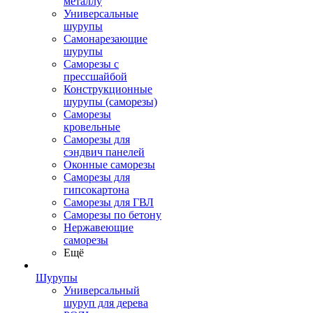
металлу
Универсальные
шурупы
Самонарезающие
шурупы
Саморезы с
прессшайбой
Конструкционные
шурупы (саморезы)
Саморезы
кровельные
Саморезы для
сэндвич панелей
Оконные саморезы
Саморезы для
гипсокартона
Саморезы для ГВЛ
Саморезы по бетону
Нержавеющие
саморезы
Ещё
Шурупы
Универсальный
шуруп для дерева