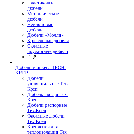
Пластиковые
дюбели
Металлические
дюбели
Нейлоновые
дюбели
Дюбели «Молли»
Кровельные дюбели
Складные
пружинные дюбели
Ещё
Дюбели и анкера TECH-
KREP
Дюбели
универсальные Тех-
Креп
Дюбель-гвозди Тех-
Креп
Дюбели распорные
Тех-Креп
Фасадные дюбели
Тех-Креп
Крепления для
теплоизоляции Тех-