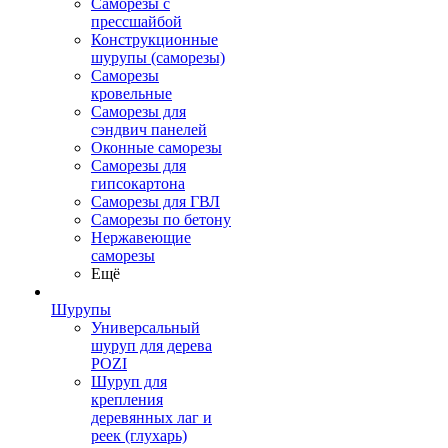
Саморезы с
прессшайбой
Конструкционные
шурупы (саморезы)
Саморезы
кровельные
Саморезы для
сэндвич панелей
Оконные саморезы
Саморезы для
гипсокартона
Саморезы для ГВЛ
Саморезы по бетону
Нержавеющие
саморезы
Ещё
Шурупы
Универсальный
шуруп для дерева
POZI
Шуруп для
крепления
деревянных лаг и
реек (глухарь)