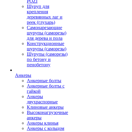
POZI
Шуруп для
крепления
деревянных лаг и
реек (глухарь)
Самонарезающие
шурупы (саморезы)
для дерева и пола
Конструкционные
шурупы (саморезы)
Шурупы (саморезы)
по бетону и
пенобетону
Анкеры
Анкерные болты
Анкерные болты с
гайкой
Анкеры
двухраспорные
Клиновые анкеры
Высоконагрузочные
анкеры
Анкеры клинья
Анкеры с кольцом