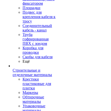
фиксатором
Площадки
Подвес для
крепления кабеля к
тросу
Соединительный
кабель - канал
Труба
гофрированная
ПВХ с зондом
Коробка для
проводки
Скобы для кабеля
Ещё
Строительные и
отделочные материалы
Крестики
пластиковые для
плитки
Маркеры
Обтирочные
материалы
Упаковочные
материалы