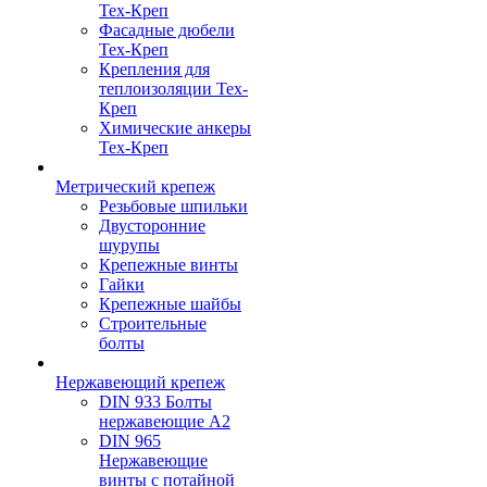
Тех-Креп
Фасадные дюбели
Тех-Креп
Крепления для
теплоизоляции Тех-
Креп
Химические анкеры
Тех-Креп
Метрический крепеж
Резьбовые шпильки
Двусторонние
шурупы
Крепежные винты
Гайки
Крепежные шайбы
Строительные
болты
Нержавеющий крепеж
DIN 933 Болты
нержавеющие А2
DIN 965
Нержавеющие
винты с потайной