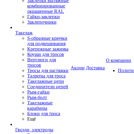
Заклепки вытяжные
комбинированные
окрашенные RAL
Гайки-заклепки
Заклепочники
Такелаж
S-образные крючки
для подвешивания
Крепежные зажимы
Коуши для тросов
Вертлюги для
О компании
тросов
Акции
Доставка
Тросы для растяжки
Полити
Талрепы для троса
Такелажные цепи
Соединители цепей
Рым-гайки
Рым-болт
Такелажные
карабины
Блоки для троса
Ещё
Гвозди, электроды