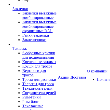
Заклепки
Заклепки вытяжные
комбинированные
Заклепки вытяжные
комбинированные
окрашенные RAL
Гайки-заклепки
Заклепочники
Такелаж
S-образные крючки
для подвешивания
Крепежные зажимы
Коуши для тросов
Вертлюги для
О компании
тросов
Акции
Доставка
Тросы для растяжки
Полити
Талрепы для троса
Такелажные цепи
Соединители цепей
Рым-гайки
Рым-болт
Такелажные