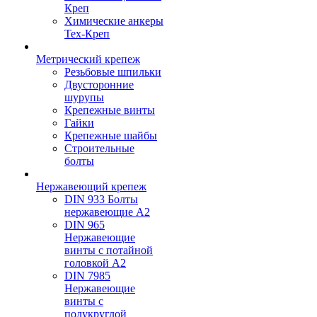
Креп
Химические анкеры
Тех-Креп
Метрический крепеж
Резьбовые шпильки
Двусторонние
шурупы
Крепежные винты
Гайки
Крепежные шайбы
Строительные
болты
Нержавеющий крепеж
DIN 933 Болты
нержавеющие А2
DIN 965
Нержавеющие
винты с потайной
головкой А2
DIN 7985
Нержавеющие
винты с
полукруглой