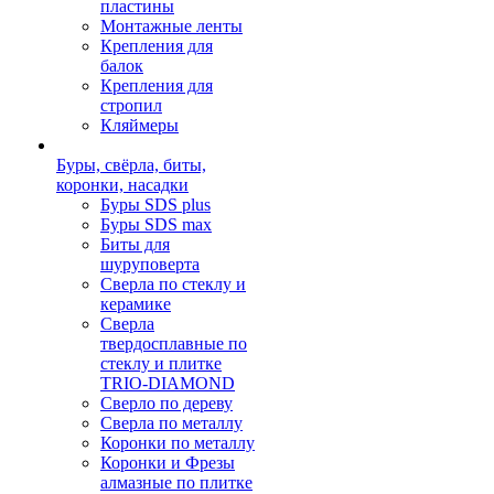
пластины
Монтажные ленты
Крепления для
балок
Крепления для
стропил
Кляймеры
Буры, свёрла, биты,
коронки, насадки
Буры SDS plus
Буры SDS max
Биты для
шуруповерта
Сверла по стеклу и
керамике
Сверла
твердосплавные по
стеклу и плитке
TRIO-DIAMOND
Сверло по дереву
Сверла по металлу
Коронки по металлу
Коронки и Фрезы
алмазные по плитке