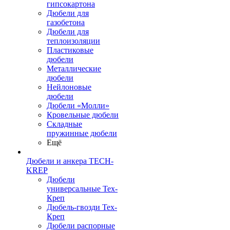
гипсокартона
Дюбели для
газобетона
Дюбели для
теплоизоляции
Пластиковые
дюбели
Металлические
дюбели
Нейлоновые
дюбели
Дюбели «Молли»
Кровельные дюбели
Складные
пружинные дюбели
Ещё
Дюбели и анкера TECH-
KREP
Дюбели
универсальные Тех-
Креп
Дюбель-гвозди Тех-
Креп
Дюбели распорные