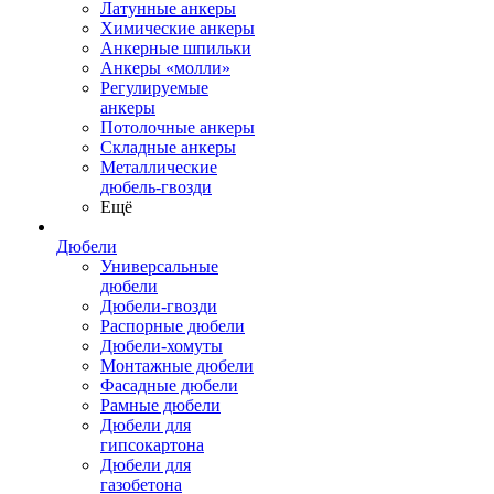
Латунные анкеры
Химические анкеры
Анкерные шпильки
Анкеры «молли»
Регулируемые
анкеры
Потолочные анкеры
Складные анкеры
Металлические
дюбель-гвозди
Ещё
Дюбели
Универсальные
дюбели
Дюбели-гвозди
Распорные дюбели
Дюбели-хомуты
Монтажные дюбели
Фасадные дюбели
Рамные дюбели
Дюбели для
гипсокартона
Дюбели для
газобетона