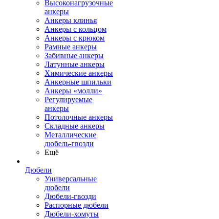
Высоконагрузочные
анкеры
Анкеры клинья
Анкеры с кольцом
Анкеры с крюком
Рамные анкеры
Забивные анкеры
Латунные анкеры
Химические анкеры
Анкерные шпильки
Анкеры «молли»
Регулируемые
анкеры
Потолочные анкеры
Складные анкеры
Металлические
дюбель-гвозди
Ещё
Дюбели
Универсальные
дюбели
Дюбели-гвозди
Распорные дюбели
Дюбели-хомуты