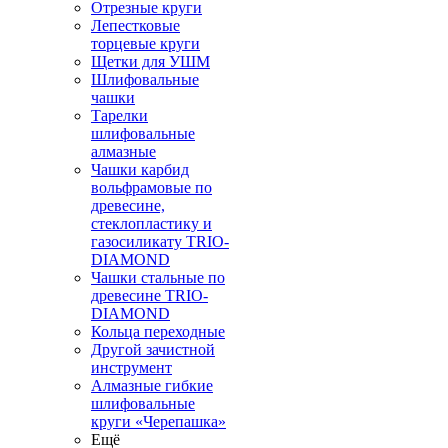
Отрезные круги
Лепестковые
торцевые круги
Щетки для УШМ
Шлифовальные
чашки
Тарелки
шлифовальные
алмазные
Чашки карбид
вольфрамовые по
древесине,
стеклопластику и
газосиликату TRIO-
DIAMOND
Чашки стальные по
древесине TRIO-
DIAMOND
Кольца переходные
Другой зачистной
инструмент
Алмазные гибкие
шлифовальные
круги «Черепашка»
Ещё