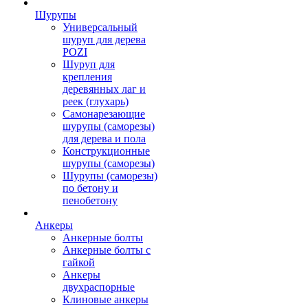
Шурупы
Универсальный
шуруп для дерева
POZI
Шуруп для
крепления
деревянных лаг и
реек (глухарь)
Самонарезающие
шурупы (саморезы)
для дерева и пола
Конструкционные
шурупы (саморезы)
Шурупы (саморезы)
по бетону и
пенобетону
Анкеры
Анкерные болты
Анкерные болты с
гайкой
Анкеры
двухраспорные
Клиновые анкеры