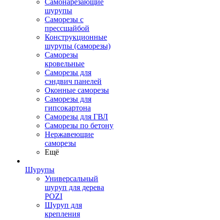
Самонарезающие
шурупы
Саморезы с
прессшайбой
Конструкционные
шурупы (саморезы)
Саморезы
кровельные
Саморезы для
сэндвич панелей
Оконные саморезы
Саморезы для
гипсокартона
Саморезы для ГВЛ
Саморезы по бетону
Нержавеющие
саморезы
Ещё
Шурупы
Универсальный
шуруп для дерева
POZI
Шуруп для
крепления