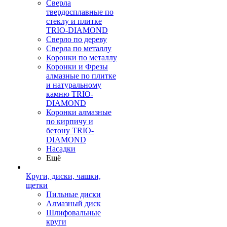
Сверла
твердосплавные по
стеклу и плитке
TRIO-DIAMOND
Сверло по дереву
Сверла по металлу
Коронки по металлу
Коронки и Фрезы
алмазные по плитке
и натуральному
камню TRIO-
DIAMOND
Коронки алмазные
по кирпичу и
бетону TRIO-
DIAMOND
Насадки
Ещё
Круги, диски, чашки,
щетки
Пильные диски
Алмазный диск
Шлифовальные
круги