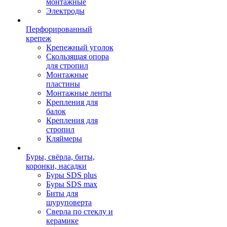
монтажные
Электроды
Перфорированный
крепеж
Крепежный уголок
Скользящая опора
для стропил
Монтажные
пластины
Монтажные ленты
Крепления для
балок
Крепления для
стропил
Кляймеры
Буры, свёрла, биты,
коронки, насадки
Буры SDS plus
Буры SDS max
Биты для
шуруповерта
Сверла по стеклу и
керамике