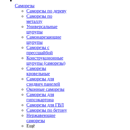
Саморезы
Саморезы по дереву
Саморезы по
металлу
Универсальные
шурупы
Самонарезающие
шурупы
Саморезы с
прессшайбой
Конструкционные
шурупы (саморезы)
Саморезы
кровельные
Саморезы для
сэндвич панелей
Оконные саморезы
Саморезы для
гипсокартона
Саморезы для ГВЛ
Саморезы по бетону
Нержавеющие
саморезы
Ещё