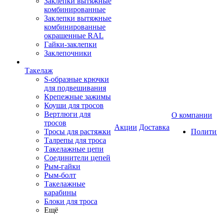
Заклепки вытяжные
комбинированные
Заклепки вытяжные
комбинированные
окрашенные RAL
Гайки-заклепки
Заклепочники
Такелаж
S-образные крючки
для подвешивания
Крепежные зажимы
Коуши для тросов
Вертлюги для
О компании
тросов
Акции
Доставка
Тросы для растяжки
Полити
Талрепы для троса
Такелажные цепи
Соединители цепей
Рым-гайки
Рым-болт
Такелажные
карабины
Блоки для троса
Ещё