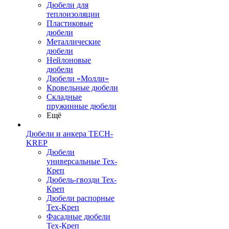
Дюбели для
теплоизоляции
Пластиковые
дюбели
Металлические
дюбели
Нейлоновые
дюбели
Дюбели «Молли»
Кровельные дюбели
Складные
пружинные дюбели
Ещё
Дюбели и анкера TECH-
KREP
Дюбели
универсальные Тех-
Креп
Дюбель-гвозди Тех-
Креп
Дюбели распорные
Тех-Креп
Фасадные дюбели
Тех-Креп