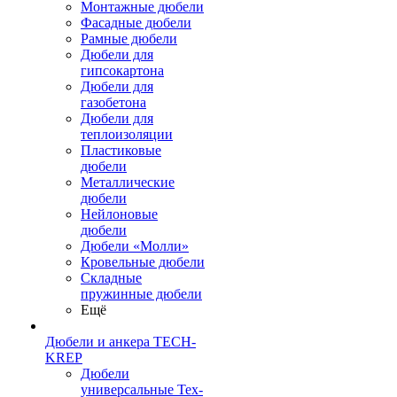
Монтажные дюбели
Фасадные дюбели
Рамные дюбели
Дюбели для
гипсокартона
Дюбели для
газобетона
Дюбели для
теплоизоляции
Пластиковые
дюбели
Металлические
дюбели
Нейлоновые
дюбели
Дюбели «Молли»
Кровельные дюбели
Складные
пружинные дюбели
Ещё
Дюбели и анкера TECH-
KREP
Дюбели
универсальные Тех-