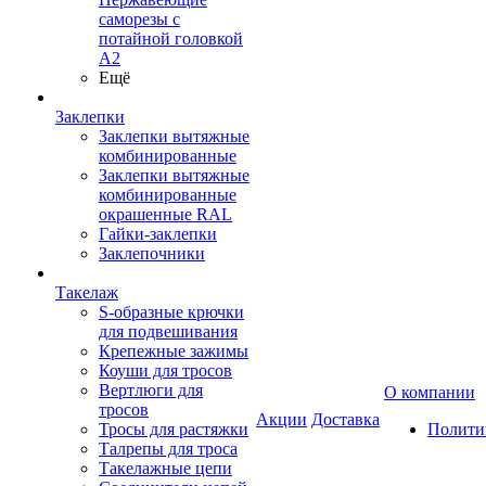
саморезы с
потайной головкой
А2
Ещё
Заклепки
Заклепки вытяжные
комбинированные
Заклепки вытяжные
комбинированные
окрашенные RAL
Гайки-заклепки
Заклепочники
Такелаж
S-образные крючки
для подвешивания
Крепежные зажимы
Коуши для тросов
Вертлюги для
О компании
тросов
Акции
Доставка
Тросы для растяжки
Полити
Талрепы для троса
Такелажные цепи