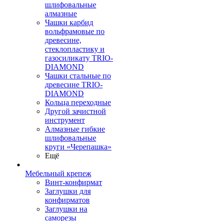
шлифовальные
алмазные
Чашки карбид
вольфрамовые по
древесине,
стеклопластику и
газосиликату TRIO-
DIAMOND
Чашки стальные по
древесине TRIO-
DIAMOND
Кольца переходные
Другой зачистной
инструмент
Алмазные гибкие
шлифовальные
круги «Черепашка»
Ещё
Мебельный крепеж
Винт-конфирмат
Заглушки для
конфирматов
Заглушки на
саморезы