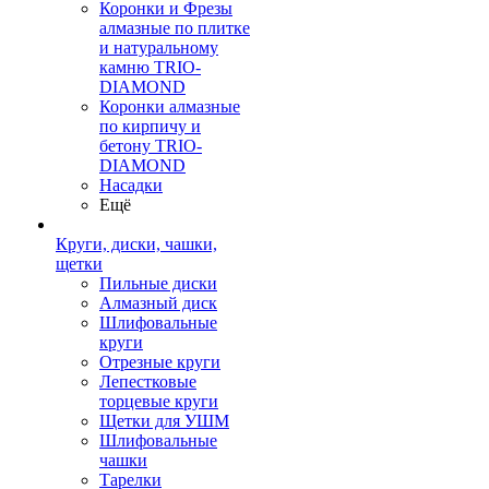
Коронки и Фрезы
алмазные по плитке
и натуральному
камню TRIO-
DIAMOND
Коронки алмазные
по кирпичу и
бетону TRIO-
DIAMOND
Насадки
Ещё
Круги, диски, чашки,
щетки
Пильные диски
Алмазный диск
Шлифовальные
круги
Отрезные круги
Лепестковые
торцевые круги
Щетки для УШМ
Шлифовальные
чашки
Тарелки