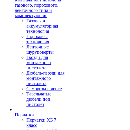
газового, порохового,
ленточного типа и
комплектующие
Газовая и
аккумуляторная
технология
Пороховая
технология
Ленточные
шуруповерты
Гвозди для
монтажного
пистолета
Дюбель-гвозди для
монтажного
пистолета
Саморезы в ленте
Тарельчатые
дюбели под
пистолет
Перчатки
Перчатки ХБ 7
класс