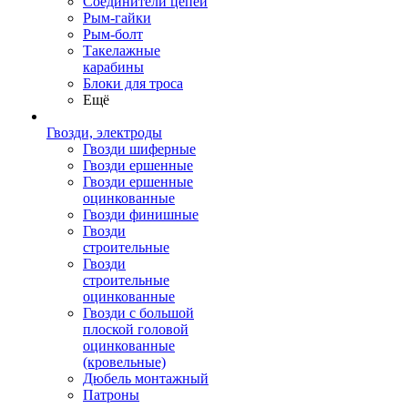
Соединители цепей
Рым-гайки
Рым-болт
Такелажные
карабины
Блоки для троса
Ещё
Гвозди, электроды
Гвозди шиферные
Гвозди ершенные
Гвозди ершенные
оцинкованные
Гвозди финишные
Гвозди
строительные
Гвозди
строительные
оцинкованные
Гвозди с большой
плоской головой
оцинкованные
(кровельные)
Дюбель монтажный
Патроны