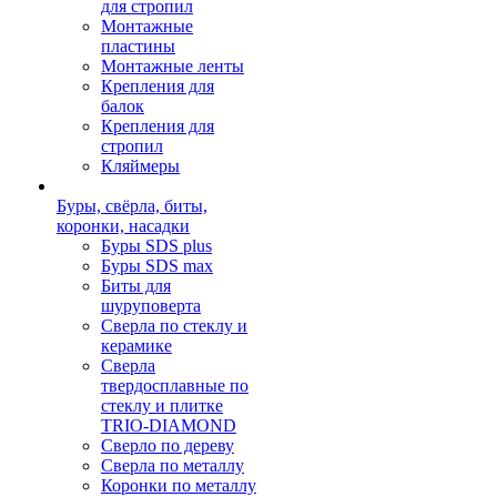
для стропил
Монтажные
пластины
Монтажные ленты
Крепления для
балок
Крепления для
стропил
Кляймеры
Буры, свёрла, биты,
коронки, насадки
Буры SDS plus
Буры SDS max
Биты для
шуруповерта
Сверла по стеклу и
керамике
Сверла
твердосплавные по
стеклу и плитке
TRIO-DIAMOND
Сверло по дереву
Сверла по металлу
Коронки по металлу