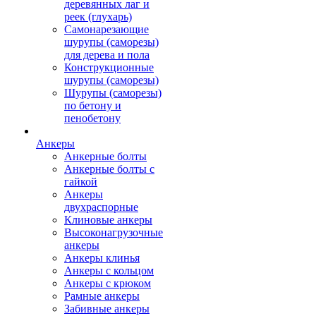
деревянных лаг и
реек (глухарь)
Самонарезающие
шурупы (саморезы)
для дерева и пола
Конструкционные
шурупы (саморезы)
Шурупы (саморезы)
по бетону и
пенобетону
Анкеры
Анкерные болты
Анкерные болты с
гайкой
Анкеры
двухраспорные
Клиновые анкеры
Высоконагрузочные
анкеры
Анкеры клинья
Анкеры с кольцом
Анкеры с крюком
Рамные анкеры
Забивные анкеры