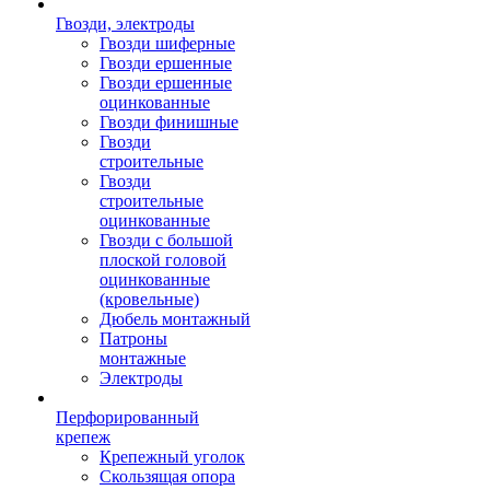
Гвозди, электроды
Гвозди шиферные
Гвозди ершенные
Гвозди ершенные
оцинкованные
Гвозди финишные
Гвозди
строительные
Гвозди
строительные
оцинкованные
Гвозди с большой
плоской головой
оцинкованные
(кровельные)
Дюбель монтажный
Патроны
монтажные
Электроды
Перфорированный
крепеж
Крепежный уголок
Скользящая опора