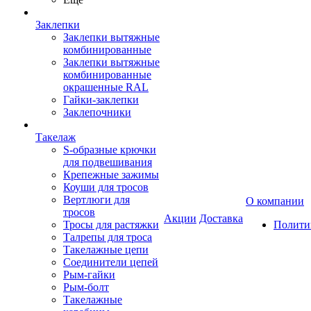
Заклепки
Заклепки вытяжные
комбинированные
Заклепки вытяжные
комбинированные
окрашенные RAL
Гайки-заклепки
Заклепочники
Такелаж
S-образные крючки
для подвешивания
Крепежные зажимы
Коуши для тросов
Вертлюги для
О компании
тросов
Акции
Доставка
Тросы для растяжки
Полити
Талрепы для троса
Такелажные цепи
Соединители цепей
Рым-гайки
Рым-болт
Такелажные