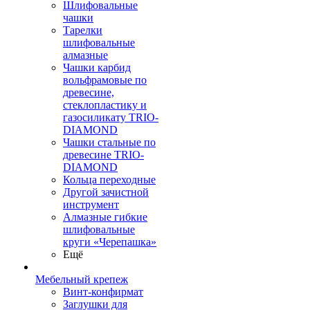
Шлифовальные
чашки
Тарелки
шлифовальные
алмазные
Чашки карбид
вольфрамовые по
древесине,
стеклопластику и
газосиликату TRIO-
DIAMOND
Чашки стальные по
древесине TRIO-
DIAMOND
Кольца переходные
Другой зачистной
инструмент
Алмазные гибкие
шлифовальные
круги «Черепашка»
Ещё
Мебельный крепеж
Винт-конфирмат
Заглушки для