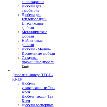
гипсокартона
Дюбели для
газобетона
Дюбели для
теплоизоляции
Пластиковые
дюбели
Металлические
дюбели
Нейлоновые
дюбели
Дюбели «Молли»
Кровельные дюбели
Складные
пружинные дюбели
Ещё
Дюбели и анкера TECH-
KREP
Дюбели
универсальные Тех-
Креп
Дюбель-гвозди Тех-
Креп
Дюбели распорные