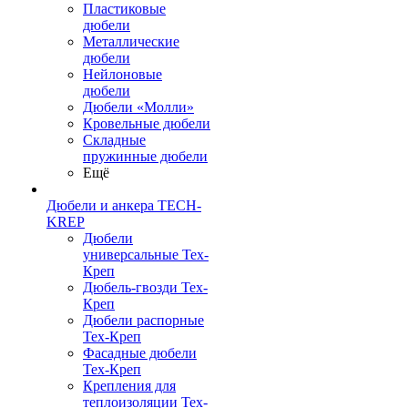
Пластиковые
дюбели
Металлические
дюбели
Нейлоновые
дюбели
Дюбели «Молли»
Кровельные дюбели
Складные
пружинные дюбели
Ещё
Дюбели и анкера TECH-
KREP
Дюбели
универсальные Тех-
Креп
Дюбель-гвозди Тех-
Креп
Дюбели распорные
Тех-Креп
Фасадные дюбели
Тех-Креп
Крепления для
теплоизоляции Тех-