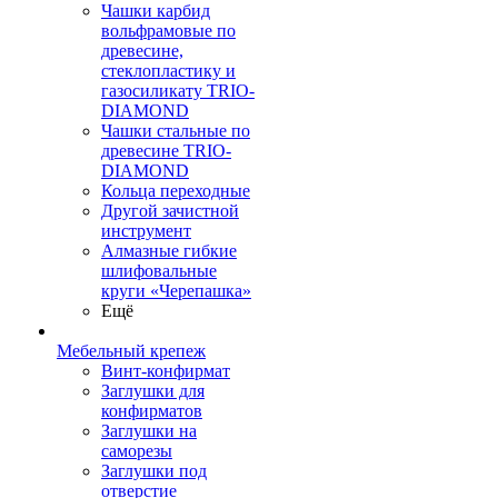
Чашки карбид
вольфрамовые по
древесине,
стеклопластику и
газосиликату TRIO-
DIAMOND
Чашки стальные по
древесине TRIO-
DIAMOND
Кольца переходные
Другой зачистной
инструмент
Алмазные гибкие
шлифовальные
круги «Черепашка»
Ещё
Мебельный крепеж
Винт-конфирмат
Заглушки для
конфирматов
Заглушки на
саморезы
Заглушки под
отверстие