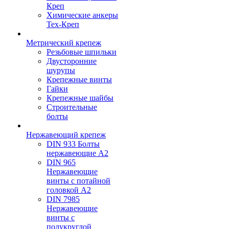
Креп
Химические анкеры
Тех-Креп
Метрический крепеж
Резьбовые шпильки
Двусторонние
шурупы
Крепежные винты
Гайки
Крепежные шайбы
Строительные
болты
Нержавеющий крепеж
DIN 933 Болты
нержавеющие А2
DIN 965
Нержавеющие
винты с потайной
головкой А2
DIN 7985
Нержавеющие
винты с
полукруглой