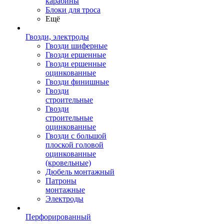
карабины
Блоки для троса
Ещё
Гвозди, электроды
Гвозди шиферные
Гвозди ершенные
Гвозди ершенные
оцинкованные
Гвозди финишные
Гвозди
строительные
Гвозди
строительные
оцинкованные
Гвозди с большой
плоской головой
оцинкованные
(кровельные)
Дюбель монтажный
Патроны
монтажные
Электроды
Перфорированный