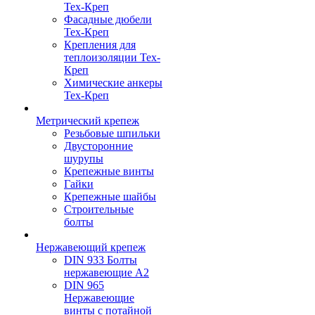
Тех-Креп
Фасадные дюбели
Тех-Креп
Крепления для
теплоизоляции Тех-
Креп
Химические анкеры
Тех-Креп
Метрический крепеж
Резьбовые шпильки
Двусторонние
шурупы
Крепежные винты
Гайки
Крепежные шайбы
Строительные
болты
Нержавеющий крепеж
DIN 933 Болты
нержавеющие А2
DIN 965
Нержавеющие
винты с потайной