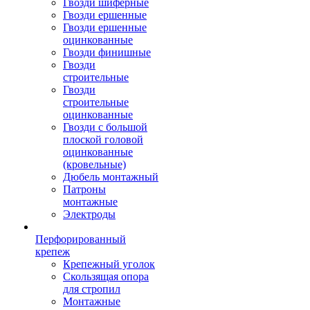
Гвозди шиферные
Гвозди ершенные
Гвозди ершенные
оцинкованные
Гвозди финишные
Гвозди
строительные
Гвозди
строительные
оцинкованные
Гвозди с большой
плоской головой
оцинкованные
(кровельные)
Дюбель монтажный
Патроны
монтажные
Электроды
Перфорированный
крепеж
Крепежный уголок
Скользящая опора
для стропил
Монтажные