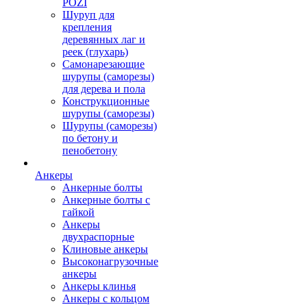
POZI
Шуруп для
крепления
деревянных лаг и
реек (глухарь)
Самонарезающие
шурупы (саморезы)
для дерева и пола
Конструкционные
шурупы (саморезы)
Шурупы (саморезы)
по бетону и
пенобетону
Анкеры
Анкерные болты
Анкерные болты с
гайкой
Анкеры
двухраспорные
Клиновые анкеры
Высоконагрузочные
анкеры
Анкеры клинья
Анкеры с кольцом