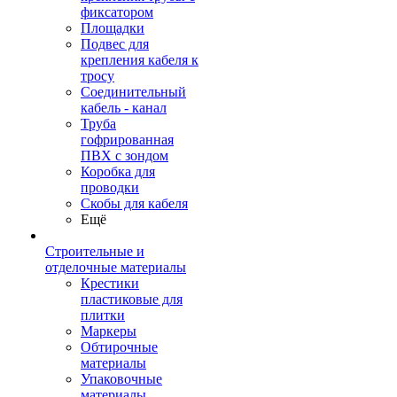
фиксатором
Площадки
Подвес для
крепления кабеля к
тросу
Соединительный
кабель - канал
Труба
гофрированная
ПВХ с зондом
Коробка для
проводки
Скобы для кабеля
Ещё
Строительные и
отделочные материалы
Крестики
пластиковые для
плитки
Маркеры
Обтирочные
материалы
Упаковочные
материалы