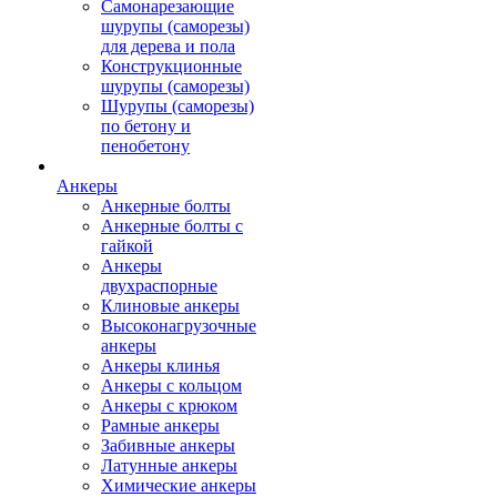
Самонарезающие
шурупы (саморезы)
для дерева и пола
Конструкционные
шурупы (саморезы)
Шурупы (саморезы)
по бетону и
пенобетону
Анкеры
Анкерные болты
Анкерные болты с
гайкой
Анкеры
двухраспорные
Клиновые анкеры
Высоконагрузочные
анкеры
Анкеры клинья
Анкеры с кольцом
Анкеры с крюком
Рамные анкеры
Забивные анкеры
Латунные анкеры
Химические анкеры