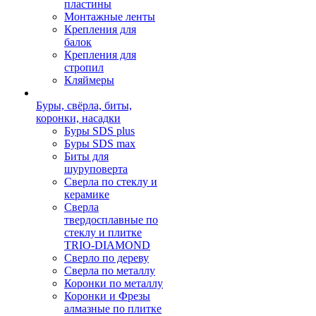
пластины
Монтажные ленты
Крепления для
балок
Крепления для
стропил
Кляймеры
Буры, свёрла, биты,
коронки, насадки
Буры SDS plus
Буры SDS max
Биты для
шуруповерта
Сверла по стеклу и
керамике
Сверла
твердосплавные по
стеклу и плитке
TRIO-DIAMOND
Сверло по дереву
Сверла по металлу
Коронки по металлу
Коронки и Фрезы
алмазные по плитке