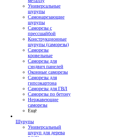
металлу
Универсальные
шурупы
Самонарезающие
шурупы
Саморезы с
прессшайбой
Конструкционные
шурупы (саморезы)
Саморезы
кровельные
Саморезы для
сэндвич панелей
Оконные саморезы
Саморезы для
гипсокартона
Саморезы для ГВЛ
Саморезы по бетону
Нержавеющие
саморезы
Ещё
Шурупы
Универсальный
шуруп для дерева