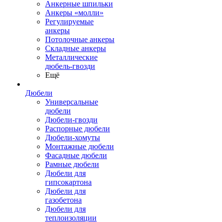
Анкерные шпильки
Анкеры «молли»
Регулируемые
анкеры
Потолочные анкеры
Складные анкеры
Металлические
дюбель-гвозди
Ещё
Дюбели
Универсальные
дюбели
Дюбели-гвозди
Распорные дюбели
Дюбели-хомуты
Монтажные дюбели
Фасадные дюбели
Рамные дюбели
Дюбели для
гипсокартона
Дюбели для
газобетона
Дюбели для
теплоизоляции