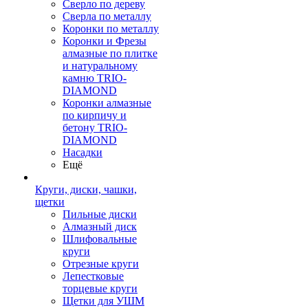
Сверло по дереву
Сверла по металлу
Коронки по металлу
Коронки и Фрезы
алмазные по плитке
и натуральному
камню TRIO-
DIAMOND
Коронки алмазные
по кирпичу и
бетону TRIO-
DIAMOND
Насадки
Ещё
Круги, диски, чашки,
щетки
Пильные диски
Алмазный диск
Шлифовальные
круги
Отрезные круги
Лепестковые
торцевые круги
Щетки для УШМ