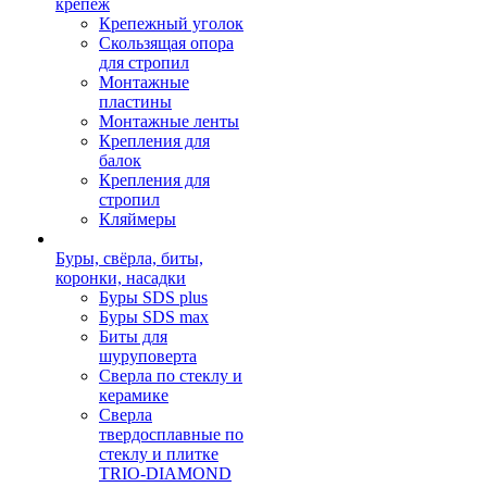
крепеж
Крепежный уголок
Скользящая опора
для стропил
Монтажные
пластины
Монтажные ленты
Крепления для
балок
Крепления для
стропил
Кляймеры
Буры, свёрла, биты,
коронки, насадки
Буры SDS plus
Буры SDS max
Биты для
шуруповерта
Сверла по стеклу и
керамике
Сверла
твердосплавные по
стеклу и плитке
TRIO-DIAMOND