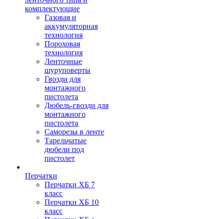
комплектующие
Газовая и
аккумуляторная
технология
Пороховая
технология
Ленточные
шуруповерты
Гвозди для
монтажного
пистолета
Дюбель-гвозди для
монтажного
пистолета
Саморезы в ленте
Тарельчатые
дюбели под
пистолет
Перчатки
Перчатки ХБ 7
класс
Перчатки ХБ 10
класс