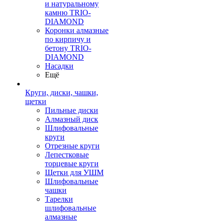
и натуральному
камню TRIO-
DIAMOND
Коронки алмазные
по кирпичу и
бетону TRIO-
DIAMOND
Насадки
Ещё
Круги, диски, чашки,
щетки
Пильные диски
Алмазный диск
Шлифовальные
круги
Отрезные круги
Лепестковые
торцевые круги
Щетки для УШМ
Шлифовальные
чашки
Тарелки
шлифовальные
алмазные