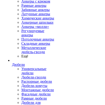
Анкеры с крюком
Рамные анкеры
Забивные анкеры
Латунные анкеры
Химические анкеры
Анкерные шпильки
Анкеры «молли»
Регулируемые
анкеры
Потолочные анкеры
Складные анкеры
Металлические
дюбель-гвозди
Ещё
Дюбели
Универсальные
дюбели
Дюбели-гвозди
Распорные дюбели
Дюбели-хомуты
Монтажные дюбели
Фасадные дюбели
Рамные дюбели
Дюбели для