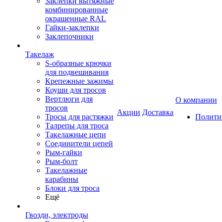
Заклепки вытяжные
комбинированные
окрашенные RAL
Гайки-заклепки
Заклепочники
Такелаж
S-образные крючки
для подвешивания
Крепежные зажимы
Коуши для тросов
Вертлюги для
О компании
тросов
Акции
Доставка
Тросы для растяжки
Полити
Талрепы для троса
Такелажные цепи
Соединители цепей
Рым-гайки
Рым-болт
Такелажные
карабины
Блоки для троса
Ещё
Гвозди, электроды