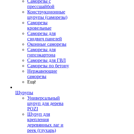
Саморезы с
прессшайбой
Конструкционные
шурупы (саморезы)
Саморезы
кровельные
Саморезы для
сэндвич панелей
Оконные саморезы
Саморезы для
гипсокартона
Саморезы для ГВЛ
Саморезы по бетону
Нержавеющие
саморезы
Ещё
Шурупы
Универсальный
шуруп для дерева
POZI
Шуруп для
крепления
деревянных лаг и
реек (глухарь)