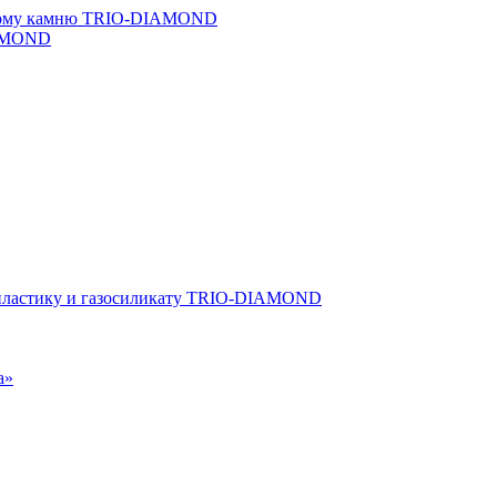
льному камню TRIO-DIAMOND
IAMOND
опластику и газосиликату TRIO-DIAMOND
а»