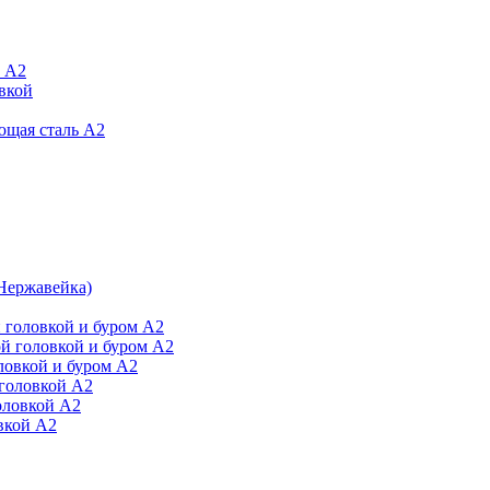
й А2
вкой
ющая сталь А2
Нержавейка)
 головкой и буром А2
й головкой и буром А2
ловкой и буром А2
головкой А2
оловкой А2
вкой А2