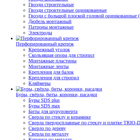
Гвозди строительные
Гвозди строительные оцинкованные
Гвозди с большой плоской головой оцинкованные 
Дюбель монтажный
Патроны монтажные
Электроды
Перфорированный крепеж
Крепежный уголок
Скользящая опора для стропил
Монтажные пластины
Монтажные ленты
Крепления для балок
Крепления для стропил
Кляймеры
Буры, свёрла, биты, коронки, насадки
Буры SDS plus
Буры SDS max
Биты для шуруповерта
Сверла по стеклу и керамике
Сверла твердосплавные по стеклу и плитке TRI
Сверло по дереву
Сверла по металлу
Коронки по металлу