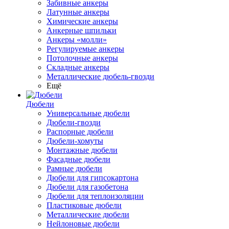
Забивные анкеры
Латунные анкеры
Химические анкеры
Анкерные шпильки
Анкеры «молли»
Регулируемые анкеры
Потолочные анкеры
Складные анкеры
Металлические дюбель-гвозди
Ещё
Дюбели
Универсальные дюбели
Дюбели-гвозди
Распорные дюбели
Дюбели-хомуты
Монтажные дюбели
Фасадные дюбели
Рамные дюбели
Дюбели для гипсокартона
Дюбели для газобетона
Дюбели для теплоизоляции
Пластиковые дюбели
Металлические дюбели
Нейлоновые дюбели