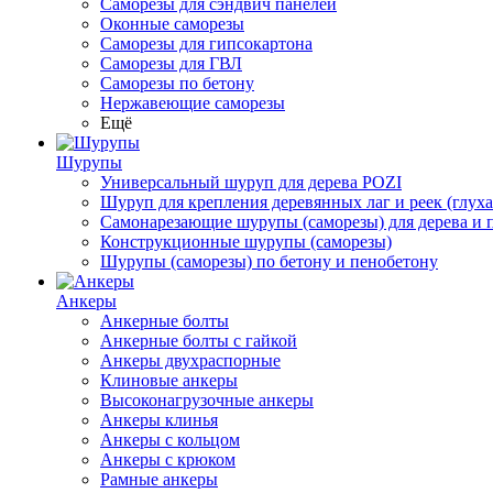
Саморезы для сэндвич панелей
Оконные саморезы
Саморезы для гипсокартона
Саморезы для ГВЛ
Саморезы по бетону
Нержавеющие саморезы
Ещё
Шурупы
Универсальный шуруп для дерева POZI
Шуруп для крепления деревянных лаг и реек (глуха
Самонарезающие шурупы (саморезы) для дерева и 
Конструкционные шурупы (саморезы)
Шурупы (саморезы) по бетону и пенобетону
Анкеры
Анкерные болты
Анкерные болты с гайкой
Анкеры двухраспорные
Клиновые анкеры
Высоконагрузочные анкеры
Анкеры клинья
Анкеры с кольцом
Анкеры с крюком
Рамные анкеры