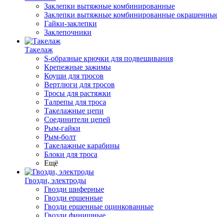
Заклепки вытяжные комбинированные
Заклепки вытяжные комбинированные окрашенны
Гайки-заклепки
Заклепочники
Такелаж
S-образные крючки для подвешивания
Крепежные зажимы
Коуши для тросов
Вертлюги для тросов
Тросы для растяжки
Талрепы для троса
Такелажные цепи
Соединители цепей
Рым-гайки
Рым-болт
Такелажные карабины
Блоки для троса
Ещё
Гвозди, электроды
Гвозди шиферные
Гвозди ершенные
Гвозди ершенные оцинкованные
Гвозди финишные