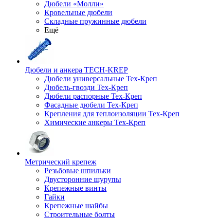
Дюбели «Молли»
Кровельные дюбели
Складные пружинные дюбели
Ещё
Дюбели и анкера TECH-KREP
Дюбели универсальные Тех-Креп
Дюбель-гвозди Тех-Креп
Дюбели распорные Тех-Креп
Фасадные дюбели Тех-Креп
Крепления для теплоизоляции Тех-Креп
Химические анкеры Тех-Креп
Метрический крепеж
Резьбовые шпильки
Двусторонние шурупы
Крепежные винты
Гайки
Крепежные шайбы
Строительные болты