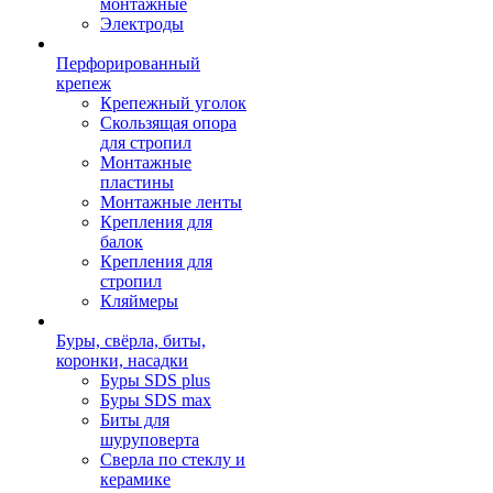
монтажные
Электроды
Перфорированный
крепеж
Крепежный уголок
Скользящая опора
для стропил
Монтажные
пластины
Монтажные ленты
Крепления для
балок
Крепления для
стропил
Кляймеры
Буры, свёрла, биты,
коронки, насадки
Буры SDS plus
Буры SDS max
Биты для
шуруповерта
Сверла по стеклу и
керамике