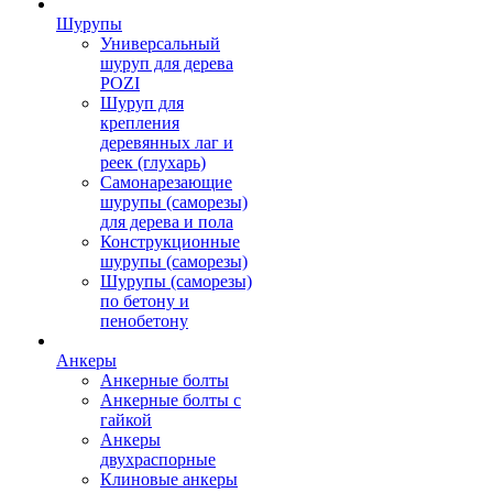
Шурупы
Универсальный
шуруп для дерева
POZI
Шуруп для
крепления
деревянных лаг и
реек (глухарь)
Самонарезающие
шурупы (саморезы)
для дерева и пола
Конструкционные
шурупы (саморезы)
Шурупы (саморезы)
по бетону и
пенобетону
Анкеры
Анкерные болты
Анкерные болты с
гайкой
Анкеры
двухраспорные
Клиновые анкеры