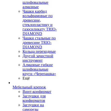
шлифовальные
алмазные
Чашки карбид
вольфрамовые по
древесине,
стеклопластику и
газосиликату TRIO-
DIAMOND
Чашки стальные по
древесине TRIO-
DIAMOND
Кольца переходные
Другой зачистной
инструмент
Алмазные гибкие
шлифовальные
круги «Черепашка»
Ещё
Мебельный крепеж
Винт-конфирмат
Заглушки для
конфирматов
Заглушки на
саморезы