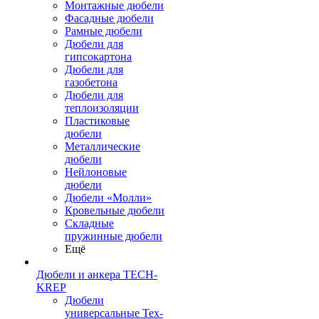
Монтажные дюбели
Фасадные дюбели
Рамные дюбели
Дюбели для
гипсокартона
Дюбели для
газобетона
Дюбели для
теплоизоляции
Пластиковые
дюбели
Металлические
дюбели
Нейлоновые
дюбели
Дюбели «Молли»
Кровельные дюбели
Складные
пружинные дюбели
Ещё
Дюбели и анкера TECH-
KREP
Дюбели
универсальные Тех-