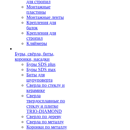
для стропил
Монтажные
пластины
Монтажные ленты
Крепления для
балок
Крепления для
стропил
Кляймеры
Буры, свёрла, биты,
коронки, насадки
Буры SDS plus
Буры SDS max
Биты для
шуруповерта
Сверла по стеклу и
керамике
Сверла
твердосплавные по
стеклу и плитке
TRIO-DIAMOND
Сверло по дереву
Сверла по металлу
Коронки по металлу