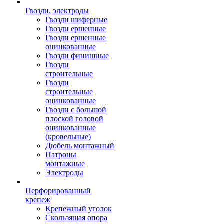
Гвозди, электроды
Гвозди шиферные
Гвозди ершенные
Гвозди ершенные
оцинкованные
Гвозди финишные
Гвозди
строительные
Гвозди
строительные
оцинкованные
Гвозди с большой
плоской головой
оцинкованные
(кровельные)
Дюбель монтажный
Патроны
монтажные
Электроды
Перфорированный
крепеж
Крепежный уголок
Скользящая опора