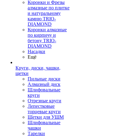
Коронки и Фрезы
алмазные по плитке
и натуральному
камню TRIO-
DIAMOND
Коронки алмазные
по кирпичу и
бетону TRIO-
DIAMOND
Насадки
Ещё
Круги, диски, чашки,
щетки
Пильные диски
Алмазный диск
Шлифовальные
круги
Отрезные круги
Лепестковые
торцевые круги
Щетки для УШМ
Шлифовальные
чашки
Тарелки