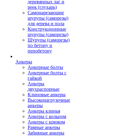
деревянных лаг и
реек (глухарь)
Самонарезающие
шурупы (саморезы)
для дерева и пола
Конструкционные
шурупы (саморезы)
Шурупы (саморезы)
по бетону и
пенобетону
Анкеры
Анкерные болты
Анкерные болты с
гайкой
Анкеры
двухраспорные
Клиновые анкеры
Высоконагрузочные
анкеры
Анкеры клинья
Анкеры с кольцом
Анкеры с крюком
Рамные анкеры
Забивные анкеры