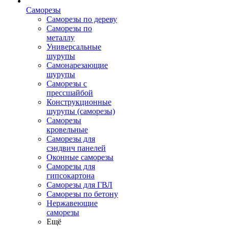
Саморезы
Саморезы по дереву
Саморезы по
металлу
Универсальные
шурупы
Самонарезающие
шурупы
Саморезы с
прессшайбой
Конструкционные
шурупы (саморезы)
Саморезы
кровельные
Саморезы для
сэндвич панелей
Оконные саморезы
Саморезы для
гипсокартона
Саморезы для ГВЛ
Саморезы по бетону
Нержавеющие
саморезы
Ещё