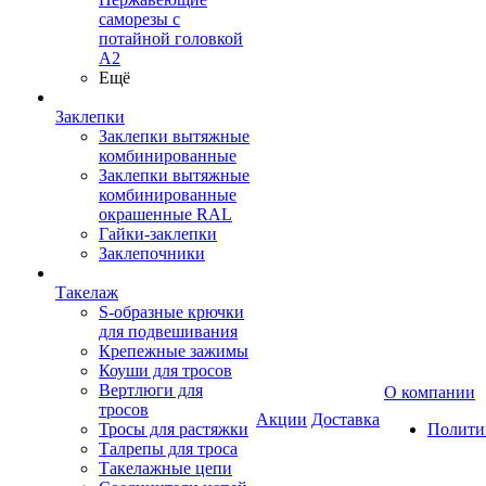
саморезы с
потайной головкой
А2
Ещё
Заклепки
Заклепки вытяжные
комбинированные
Заклепки вытяжные
комбинированные
окрашенные RAL
Гайки-заклепки
Заклепочники
Такелаж
S-образные крючки
для подвешивания
Крепежные зажимы
Коуши для тросов
Вертлюги для
О компании
тросов
Акции
Доставка
Тросы для растяжки
Полити
Талрепы для троса
Такелажные цепи