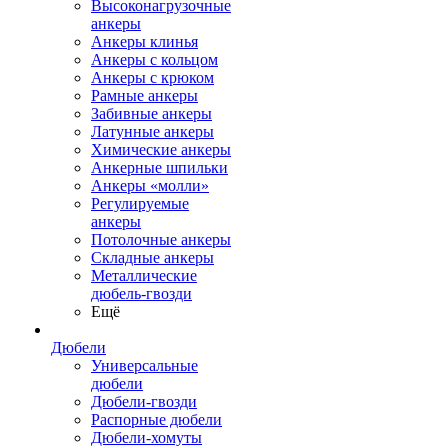
Высоконагрузочные
анкеры
Анкеры клинья
Анкеры с кольцом
Анкеры с крюком
Рамные анкеры
Забивные анкеры
Латунные анкеры
Химические анкеры
Анкерные шпильки
Анкеры «молли»
Регулируемые
анкеры
Потолочные анкеры
Складные анкеры
Металлические
дюбель-гвозди
Ещё
Дюбели
Универсальные
дюбели
Дюбели-гвозди
Распорные дюбели
Дюбели-хомуты