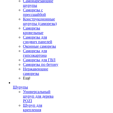
Самонарезающие
шурупы
Саморезы с
прессшайбой
Конструкционные
шурупы (саморезы)
Саморезы
кровельные
Саморезы для
сэндвич панелей
Оконные саморезы
Саморезы для
гипсокартона
Саморезы для ГВЛ
Саморезы по бетону
Нержавеющие
саморезы
Ещё
Шурупы
Универсальный
шуруп для дерева
POZI
Шуруп для
крепления