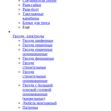
Соединители цепей
Рым-гайки
Рым-болт
Такелажные
карабины
Блоки для троса
Ещё
Гвозди, электроды
Гвозди шиферные
Гвозди ершенные
Гвозди ершенные
оцинкованные
Гвозди финишные
Гвозди
строительные
Гвозди
строительные
оцинкованные
Гвозди с большой
плоской головой
оцинкованные
(кровельные)
Дюбель монтажный
Патроны