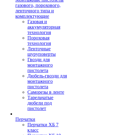
газового, порохового,
ленточного типа и
комплектующие
Газовая и
аккумуляторная
технология
Пороховая
технология
Ленточные
шуруповерты
Гвозди для
монтажного
пистолета
Дюбель-гвозди для
монтажного
пистолета
Саморезы в ленте
Тарельчатые
дюбели под
пистолет
Перчатки
Перчатки ХБ 7
класс