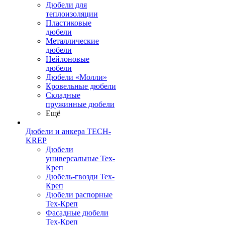
Дюбели для
теплоизоляции
Пластиковые
дюбели
Металлические
дюбели
Нейлоновые
дюбели
Дюбели «Молли»
Кровельные дюбели
Складные
пружинные дюбели
Ещё
Дюбели и анкера TECH-
KREP
Дюбели
универсальные Тех-
Креп
Дюбель-гвозди Тех-
Креп
Дюбели распорные
Тех-Креп
Фасадные дюбели
Тех-Креп