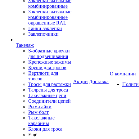
Заклепки вытяжные
комбинированные
Заклепки вытяжные
комбинированные
окрашенные RAL
Гайки-заклепки
Заклепочники
Такелаж
S-образные крючки
для подвешивания
Крепежные зажимы
Коуши для тросов
Вертлюги для
О компании
тросов
Акции
Доставка
Тросы для растяжки
Полити
Талрепы для троса
Такелажные цепи
Соединители цепей
Рым-гайки
Рым-болт
Такелажные
карабины
Блоки для троса
Ещё