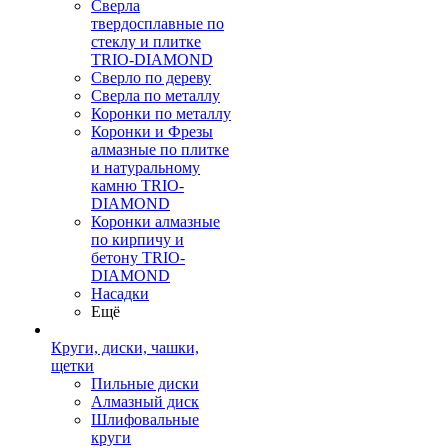
Сверла
твердосплавные по
стеклу и плитке
TRIO-DIAMOND
Сверло по дереву
Сверла по металлу
Коронки по металлу
Коронки и Фрезы
алмазные по плитке
и натуральному
камню TRIO-
DIAMOND
Коронки алмазные
по кирпичу и
бетону TRIO-
DIAMOND
Насадки
Ещё
Круги, диски, чашки,
щетки
Пильные диски
Алмазный диск
Шлифовальные
круги