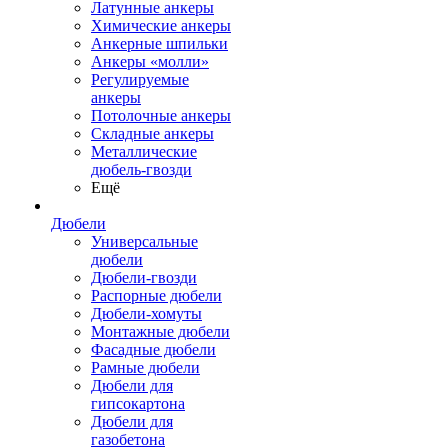
Латунные анкеры
Химические анкеры
Анкерные шпильки
Анкеры «молли»
Регулируемые
анкеры
Потолочные анкеры
Складные анкеры
Металлические
дюбель-гвозди
Ещё
Дюбели
Универсальные
дюбели
Дюбели-гвозди
Распорные дюбели
Дюбели-хомуты
Монтажные дюбели
Фасадные дюбели
Рамные дюбели
Дюбели для
гипсокартона
Дюбели для
газобетона