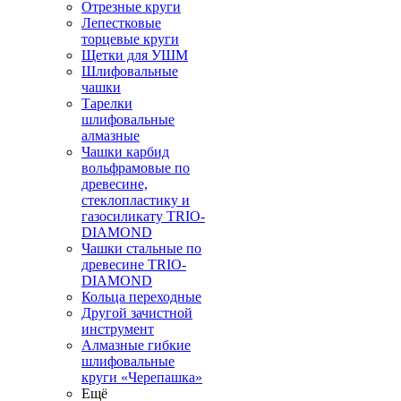
Отрезные круги
Лепестковые
торцевые круги
Щетки для УШМ
Шлифовальные
чашки
Тарелки
шлифовальные
алмазные
Чашки карбид
вольфрамовые по
древесине,
стеклопластику и
газосиликату TRIO-
DIAMOND
Чашки стальные по
древесине TRIO-
DIAMOND
Кольца переходные
Другой зачистной
инструмент
Алмазные гибкие
шлифовальные
круги «Черепашка»
Ещё