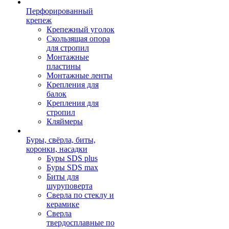
Перфорированный
крепеж
Крепежный уголок
Скользящая опора
для стропил
Монтажные
пластины
Монтажные ленты
Крепления для
балок
Крепления для
стропил
Кляймеры
Буры, свёрла, биты,
коронки, насадки
Буры SDS plus
Буры SDS max
Биты для
шуруповерта
Сверла по стеклу и
керамике
Сверла
твердосплавные по