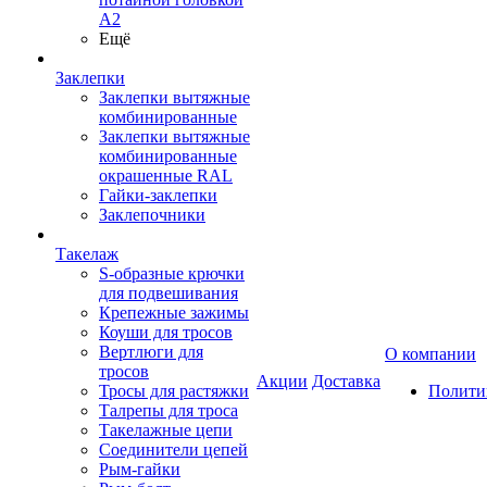
А2
Ещё
Заклепки
Заклепки вытяжные
комбинированные
Заклепки вытяжные
комбинированные
окрашенные RAL
Гайки-заклепки
Заклепочники
Такелаж
S-образные крючки
для подвешивания
Крепежные зажимы
Коуши для тросов
Вертлюги для
О компании
тросов
Акции
Доставка
Тросы для растяжки
Полити
Талрепы для троса
Такелажные цепи
Соединители цепей
Рым-гайки