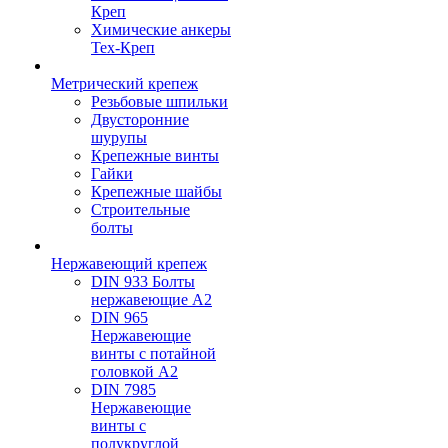
Креп
Химические анкеры
Тех-Креп
Метрический крепеж
Резьбовые шпильки
Двусторонние
шурупы
Крепежные винты
Гайки
Крепежные шайбы
Строительные
болты
Нержавеющий крепеж
DIN 933 Болты
нержавеющие А2
DIN 965
Нержавеющие
винты с потайной
головкой А2
DIN 7985
Нержавеющие
винты с
полукруглой