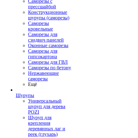
Саморезы с
прессшайбой
Конструкционные
шурупы (саморезы)
Саморезы
кровельные
Саморезы для
сэндвич панелей
Оконные саморезы
Саморезы для
гипсокартона
Саморезы для ГВЛ
Саморезы по бетону
Нержавеющие
саморезы
Ещё
Шурупы
Универсальный
шуруп для дерева
POZI
Шуруп для
крепления
деревянных лаг и
реек (глухарь)