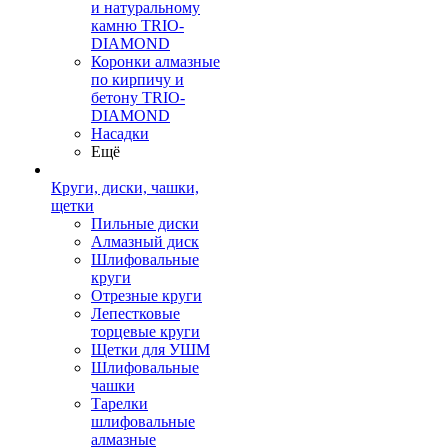
и натуральному
камню TRIO-
DIAMOND
Коронки алмазные
по кирпичу и
бетону TRIO-
DIAMOND
Насадки
Ещё
Круги, диски, чашки,
щетки
Пильные диски
Алмазный диск
Шлифовальные
круги
Отрезные круги
Лепестковые
торцевые круги
Щетки для УШМ
Шлифовальные
чашки
Тарелки
шлифовальные
алмазные