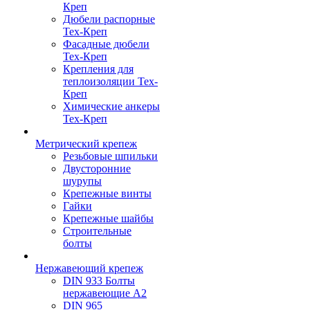
Креп
Дюбели распорные
Тех-Креп
Фасадные дюбели
Тех-Креп
Крепления для
теплоизоляции Тех-
Креп
Химические анкеры
Тех-Креп
Метрический крепеж
Резьбовые шпильки
Двусторонние
шурупы
Крепежные винты
Гайки
Крепежные шайбы
Строительные
болты
Нержавеющий крепеж
DIN 933 Болты
нержавеющие А2
DIN 965