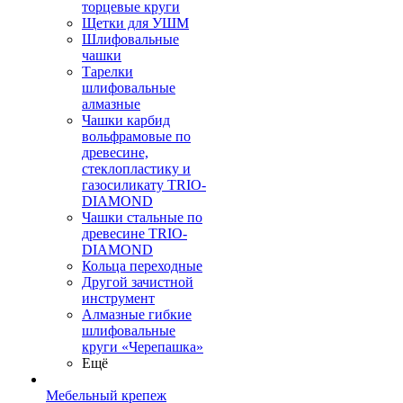
торцевые круги
Щетки для УШМ
Шлифовальные
чашки
Тарелки
шлифовальные
алмазные
Чашки карбид
вольфрамовые по
древесине,
стеклопластику и
газосиликату TRIO-
DIAMOND
Чашки стальные по
древесине TRIO-
DIAMOND
Кольца переходные
Другой зачистной
инструмент
Алмазные гибкие
шлифовальные
круги «Черепашка»
Ещё
Мебельный крепеж