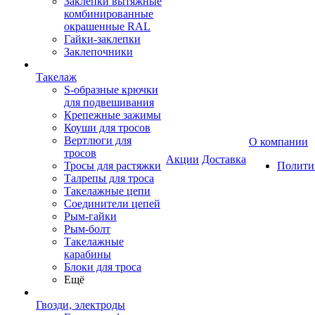
Заклепки вытяжные
комбинированные
окрашенные RAL
Гайки-заклепки
Заклепочники
Такелаж
S-образные крючки
для подвешивания
Крепежные зажимы
Коуши для тросов
Вертлюги для
О компании
тросов
Акции
Доставка
Тросы для растяжки
Полити
Талрепы для троса
Такелажные цепи
Соединители цепей
Рым-гайки
Рым-болт
Такелажные
карабины
Блоки для троса
Ещё
Гвозди, электроды