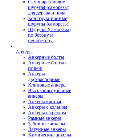
Самонарезающие
шурупы (саморезы)
для дерева и пола
Конструкционные
шурупы (саморезы)
Шурупы (саморезы)
по бетону и
пенобетону
Анкеры
Анкерные болты
Анкерные болты с
гайкой
Анкеры
двухраспорные
Клиновые анкеры
Высоконагрузочные
анкеры
Анкеры клинья
Анкеры с кольцом
Анкеры с крюком
Рамные анкеры
Забивные анкеры
Латунные анкеры
Химические анкеры