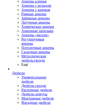
Анкеры клинья
Анкеры с кольцом
Анкеры с крюком
Рамные анкеры
Забивные анкеры
Латунные анкеры
Химические анкеры
Анкерные шпильки
Анкеры «молли»
Регулируемые
анкеры
Потолочные анкеры
Складные анкеры
Металлические
дюбель-гвозди
Ещё
Дюбели
Универсальные
дюбели
Дюбели-гвозди
Распорные дюбели
Дюбели-хомуты
Монтажные дюбели
Фасадные дюбели