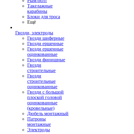
Рым-болт
Такелажные
карабины
Блоки для троса
Ещё
Гвозди, электроды
Гвозди шиферные
Гвозди ершенные
Гвозди ершенные
оцинкованные
Гвозди финишные
Гвозди
строительные
Гвозди
строительные
оцинкованные
Гвозди с большой
плоской головой
оцинкованные
(кровельные)
Дюбель монтажный
Патроны
монтажные
Электроды