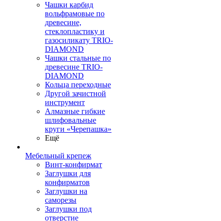
Чашки карбид
вольфрамовые по
древесине,
стеклопластику и
газосиликату TRIO-
DIAMOND
Чашки стальные по
древесине TRIO-
DIAMOND
Кольца переходные
Другой зачистной
инструмент
Алмазные гибкие
шлифовальные
круги «Черепашка»
Ещё
Мебельный крепеж
Винт-конфирмат
Заглушки для
конфирматов
Заглушки на
саморезы
Заглушки под
отверстие