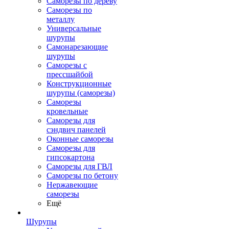
Саморезы по дереву
Саморезы по
металлу
Универсальные
шурупы
Самонарезающие
шурупы
Саморезы с
прессшайбой
Конструкционные
шурупы (саморезы)
Саморезы
кровельные
Саморезы для
сэндвич панелей
Оконные саморезы
Саморезы для
гипсокартона
Саморезы для ГВЛ
Саморезы по бетону
Нержавеющие
саморезы
Ещё
Шурупы