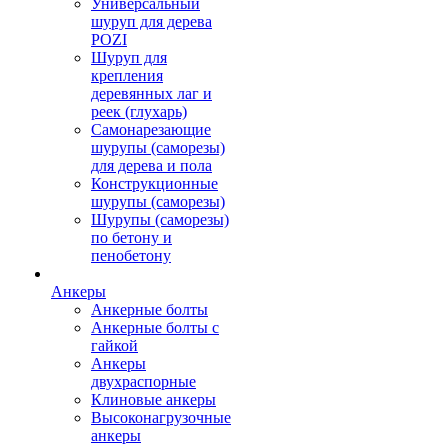
Универсальный
шуруп для дерева
POZI
Шуруп для
крепления
деревянных лаг и
реек (глухарь)
Самонарезающие
шурупы (саморезы)
для дерева и пола
Конструкционные
шурупы (саморезы)
Шурупы (саморезы)
по бетону и
пенобетону
Анкеры
Анкерные болты
Анкерные болты с
гайкой
Анкеры
двухраспорные
Клиновые анкеры
Высоконагрузочные
анкеры