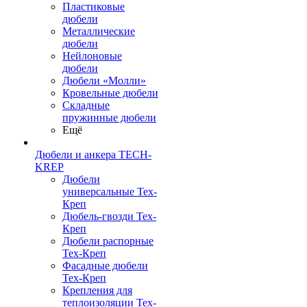
Пластиковые
дюбели
Металлические
дюбели
Нейлоновые
дюбели
Дюбели «Молли»
Кровельные дюбели
Складные
пружинные дюбели
Ещё
Дюбели и анкера TECH-
KREP
Дюбели
универсальные Тех-
Креп
Дюбель-гвозди Тех-
Креп
Дюбели распорные
Тех-Креп
Фасадные дюбели
Тех-Креп
Крепления для
теплоизоляции Тех-