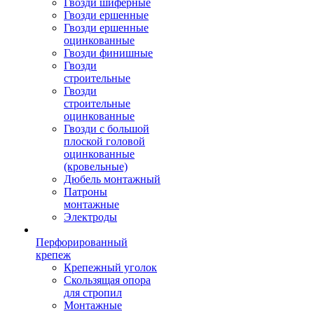
Гвозди шиферные
Гвозди ершенные
Гвозди ершенные
оцинкованные
Гвозди финишные
Гвозди
строительные
Гвозди
строительные
оцинкованные
Гвозди с большой
плоской головой
оцинкованные
(кровельные)
Дюбель монтажный
Патроны
монтажные
Электроды
Перфорированный
крепеж
Крепежный уголок
Скользящая опора
для стропил
Монтажные