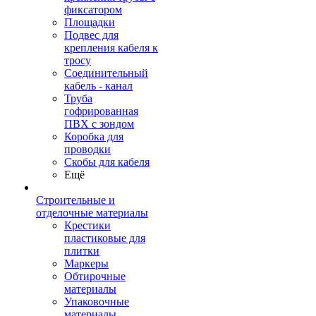
фиксатором
Площадки
Подвес для
крепления кабеля к
тросу
Соединительный
кабель - канал
Труба
гофрированная
ПВХ с зондом
Коробка для
проводки
Скобы для кабеля
Ещё
Строительные и
отделочные материалы
Крестики
пластиковые для
плитки
Маркеры
Обтирочные
материалы
Упаковочные
материалы