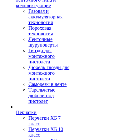
комплектующие
Газовая и
аккумуляторная
технология
Пороховая
технология
Ленточные
шуруповерты
Гвозди для
монтажного
пистолета
Дюбель-гвозди для
монтажного
пистолета
Саморезы в ленте
Тарельчатые
дюбели под
пистолет
Перчатки
Перчатки ХБ 7
класс
Перчатки ХБ 10
класс