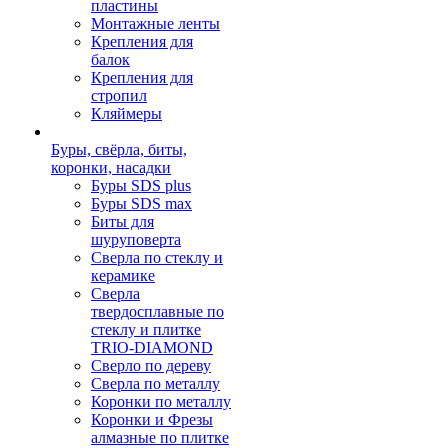
пластины
Монтажные ленты
Крепления для
балок
Крепления для
стропил
Кляймеры
Буры, свёрла, биты,
коронки, насадки
Буры SDS plus
Буры SDS max
Биты для
шуруповерта
Сверла по стеклу и
керамике
Сверла
твердосплавные по
стеклу и плитке
TRIO-DIAMOND
Сверло по дереву
Сверла по металлу
Коронки по металлу
Коронки и Фрезы
алмазные по плитке