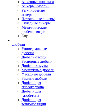
Анкерные шпильки
Анкеры «молли»
Регулируемые
анкеры
Потолочные анкеры
Складные анкеры
Металлические
дюбель-гвозди
Ещё
Дюбели
Универсальные
дюбели
Дюбели-гвозди
Распорные дюбели
Дюбели-хомуты
Монтажные дюбели
Фасадные дюбели
Рамные дюбели
Дюбели для
гипсокартона
Дюбели для
газобетона
Дюбели для
теплоизоляции