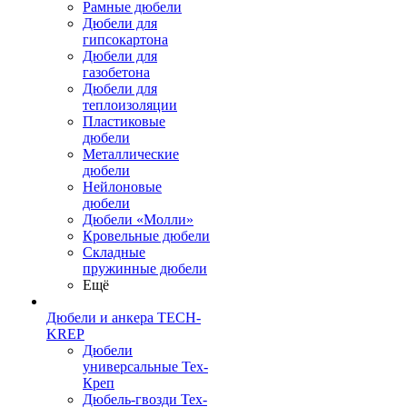
Рамные дюбели
Дюбели для
гипсокартона
Дюбели для
газобетона
Дюбели для
теплоизоляции
Пластиковые
дюбели
Металлические
дюбели
Нейлоновые
дюбели
Дюбели «Молли»
Кровельные дюбели
Складные
пружинные дюбели
Ещё
Дюбели и анкера TECH-
KREP
Дюбели
универсальные Тех-
Креп
Дюбель-гвозди Тех-