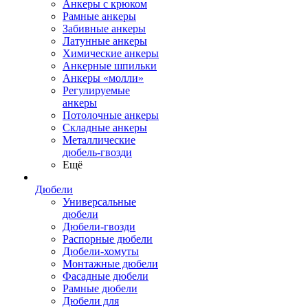
Анкеры с крюком
Рамные анкеры
Забивные анкеры
Латунные анкеры
Химические анкеры
Анкерные шпильки
Анкеры «молли»
Регулируемые
анкеры
Потолочные анкеры
Складные анкеры
Металлические
дюбель-гвозди
Ещё
Дюбели
Универсальные
дюбели
Дюбели-гвозди
Распорные дюбели
Дюбели-хомуты
Монтажные дюбели
Фасадные дюбели
Рамные дюбели
Дюбели для