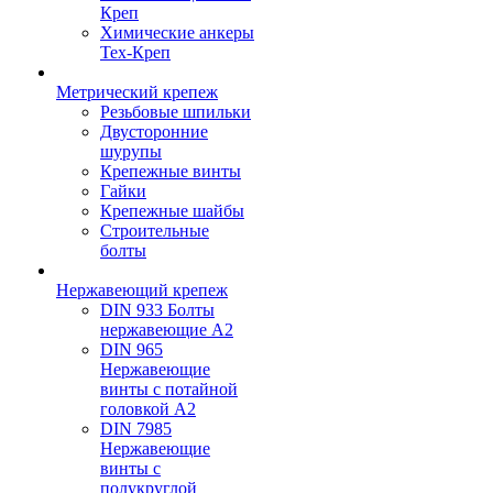
Креп
Химические анкеры
Тех-Креп
Метрический крепеж
Резьбовые шпильки
Двусторонние
шурупы
Крепежные винты
Гайки
Крепежные шайбы
Строительные
болты
Нержавеющий крепеж
DIN 933 Болты
нержавеющие А2
DIN 965
Нержавеющие
винты с потайной
головкой А2
DIN 7985
Нержавеющие
винты с
полукруглой