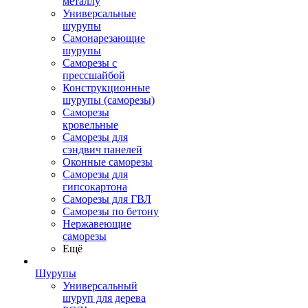
металлу
Универсальные
шурупы
Самонарезающие
шурупы
Саморезы с
прессшайбой
Конструкционные
шурупы (саморезы)
Саморезы
кровельные
Саморезы для
сэндвич панелей
Оконные саморезы
Саморезы для
гипсокартона
Саморезы для ГВЛ
Саморезы по бетону
Нержавеющие
саморезы
Ещё
Шурупы
Универсальный
шуруп для дерева