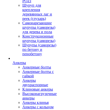
POZI
Шуруп для
крепления
деревянных лаг и
реек (глухарь)
Самонарезающие
шурупы (саморезы)
для дерева и пола
Конструкционные
шурупы (саморезы)
Шурупы (саморезы)
по бетону и
пенобетону
Анкеры
Анкерные болты
Анкерные болты с
гайкой
Анкеры
двухраспорные
Клиновые анкеры
Высоконагрузочные
анкеры
Анкеры клинья
Анкеры с кольцом