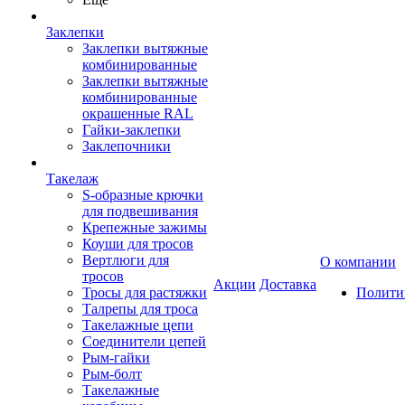
Заклепки
Заклепки вытяжные
комбинированные
Заклепки вытяжные
комбинированные
окрашенные RAL
Гайки-заклепки
Заклепочники
Такелаж
S-образные крючки
для подвешивания
Крепежные зажимы
Коуши для тросов
Вертлюги для
О компании
тросов
Акции
Доставка
Тросы для растяжки
Полити
Талрепы для троса
Такелажные цепи
Соединители цепей
Рым-гайки
Рым-болт
Такелажные