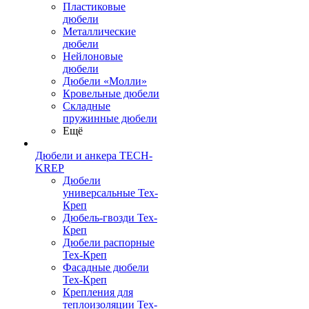
Пластиковые
дюбели
Металлические
дюбели
Нейлоновые
дюбели
Дюбели «Молли»
Кровельные дюбели
Складные
пружинные дюбели
Ещё
Дюбели и анкера TECH-
KREP
Дюбели
универсальные Тех-
Креп
Дюбель-гвозди Тех-
Креп
Дюбели распорные
Тех-Креп
Фасадные дюбели
Тех-Креп
Крепления для
теплоизоляции Тех-