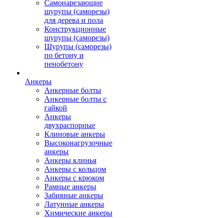
Самонарезающие
шурупы (саморезы)
для дерева и пола
Конструкционные
шурупы (саморезы)
Шурупы (саморезы)
по бетону и
пенобетону
Анкеры
Анкерные болты
Анкерные болты с
гайкой
Анкеры
двухраспорные
Клиновые анкеры
Высоконагрузочные
анкеры
Анкеры клинья
Анкеры с кольцом
Анкеры с крюком
Рамные анкеры
Забивные анкеры
Латунные анкеры
Химические анкеры