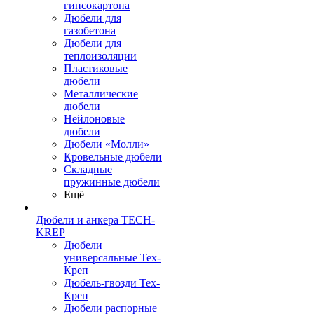
гипсокартона
Дюбели для
газобетона
Дюбели для
теплоизоляции
Пластиковые
дюбели
Металлические
дюбели
Нейлоновые
дюбели
Дюбели «Молли»
Кровельные дюбели
Складные
пружинные дюбели
Ещё
Дюбели и анкера TECH-
KREP
Дюбели
универсальные Тех-
Креп
Дюбель-гвозди Тех-
Креп
Дюбели распорные