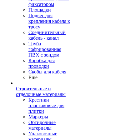
фиксатором
Площадки
Подвес для
крепления кабеля к
тросу
Соединительный
кабель - канал
Труба
гофрированная
ПВХ с зондом
Коробка для
проводки
Скобы для кабеля
Ещё
Строительные и
отделочные материалы
Крестики
пластиковые для
плитки
Маркеры
Обтирочные
материалы
Упаковочные
материалы