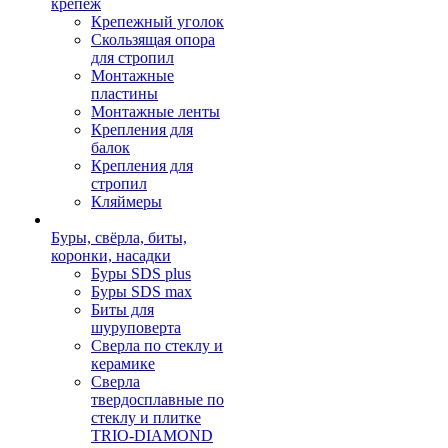
крепеж
Крепежный уголок
Скользящая опора
для стропил
Монтажные
пластины
Монтажные ленты
Крепления для
балок
Крепления для
стропил
Кляймеры
Буры, свёрла, биты,
коронки, насадки
Буры SDS plus
Буры SDS max
Биты для
шуруповерта
Сверла по стеклу и
керамике
Сверла
твердосплавные по
стеклу и плитке
TRIO-DIAMOND