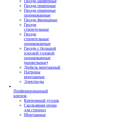
Гвозди шиферные
Гвозди ершенные
Гвозди ершенные
оцинкованные
Гвозди финишные
Гвозди
строительные
Гвозди
строительные
оцинкованные
Гвозди с большой
плоской головой
оцинкованные
(кровельные)
Дюбель монтажный
Патроны
монтажные
Электроды
Перфорированный
крепеж
Крепежный уголок
Скользящая опора
для стропил
Монтажные