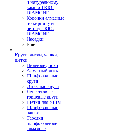
и натуральному
камню TRIO-
DIAMOND
Коронки алмазные
по кирпичу и
бетону TRIO-
DIAMOND
Насадки
Ещё
Круги, диски, чашки,
щетки
Пильные диски
Алмазный диск
Шлифовальные
круги
Отрезные круги
Лепестковые
торцевые круги
Щетки для УШМ
Шлифовальные
чашки
Тарелки
шлифовальные
алмазные