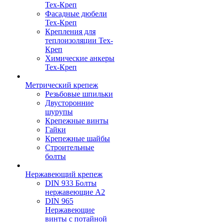
Тех-Креп
Фасадные дюбели
Тех-Креп
Крепления для
теплоизоляции Тех-
Креп
Химические анкеры
Тех-Креп
Метрический крепеж
Резьбовые шпильки
Двусторонние
шурупы
Крепежные винты
Гайки
Крепежные шайбы
Строительные
болты
Нержавеющий крепеж
DIN 933 Болты
нержавеющие А2
DIN 965
Нержавеющие
винты с потайной