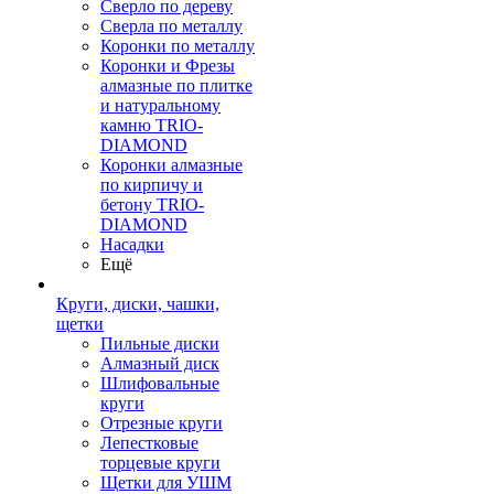
Сверло по дереву
Сверла по металлу
Коронки по металлу
Коронки и Фрезы
алмазные по плитке
и натуральному
камню TRIO-
DIAMOND
Коронки алмазные
по кирпичу и
бетону TRIO-
DIAMOND
Насадки
Ещё
Круги, диски, чашки,
щетки
Пильные диски
Алмазный диск
Шлифовальные
круги
Отрезные круги
Лепестковые
торцевые круги
Щетки для УШМ