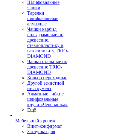
Шлифовальные
чашки
Тарелки
шлифовальные
алмазные
Чашки карбид
вольфрамовые по
древесине,
стеклопластику и
газосиликату TRIO-
DIAMOND
Чашки стальные по
древесине TRIO-
DIAMOND
Кольца переходные
Другой зачистной
инструмент
Алмазные гибкие
шлифовальные
круги «Черепашка»
Ещё
Мебельный крепеж
Винт-конфирмат
Заглушки для