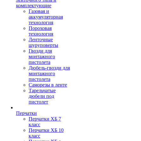
комплектующие
Газовая и
аккумуляторная
технология
Пороховая
технология
Ленточные
шуруповерты
Гвозди для
монтажного
пистолета
Дюбель-гвозди для
монтажного
пистолета
Саморезы в ленте
Тарельчатые
дюбели под
пистолет
Перчатки
Перчатки ХБ 7
класс
Перчатки ХБ 10
класс