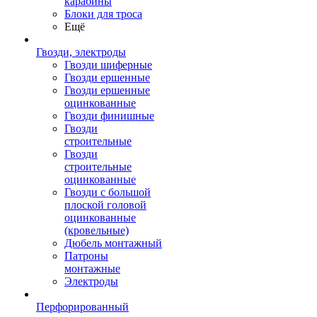
карабины
Блоки для троса
Ещё
Гвозди, электроды
Гвозди шиферные
Гвозди ершенные
Гвозди ершенные
оцинкованные
Гвозди финишные
Гвозди
строительные
Гвозди
строительные
оцинкованные
Гвозди с большой
плоской головой
оцинкованные
(кровельные)
Дюбель монтажный
Патроны
монтажные
Электроды
Перфорированный