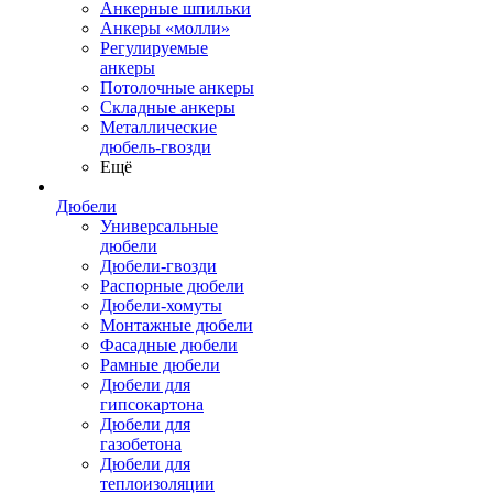
Анкерные шпильки
Анкеры «молли»
Регулируемые
анкеры
Потолочные анкеры
Складные анкеры
Металлические
дюбель-гвозди
Ещё
Дюбели
Универсальные
дюбели
Дюбели-гвозди
Распорные дюбели
Дюбели-хомуты
Монтажные дюбели
Фасадные дюбели
Рамные дюбели
Дюбели для
гипсокартона
Дюбели для
газобетона
Дюбели для
теплоизоляции