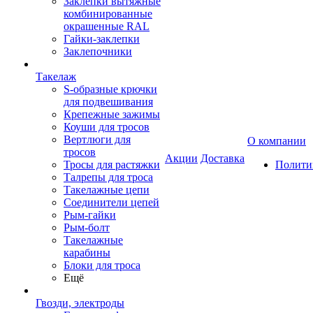
Заклепки вытяжные
комбинированные
окрашенные RAL
Гайки-заклепки
Заклепочники
Такелаж
S-образные крючки
для подвешивания
Крепежные зажимы
Коуши для тросов
Вертлюги для
О компании
тросов
Акции
Доставка
Тросы для растяжки
Полити
Талрепы для троса
Такелажные цепи
Соединители цепей
Рым-гайки
Рым-болт
Такелажные
карабины
Блоки для троса
Ещё
Гвозди, электроды