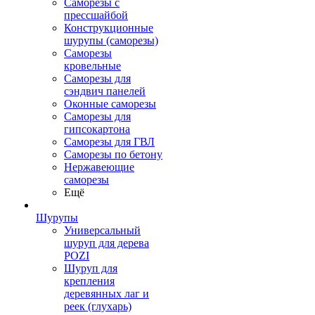
Саморезы с
прессшайбой
Конструкционные
шурупы (саморезы)
Саморезы
кровельные
Саморезы для
сэндвич панелей
Оконные саморезы
Саморезы для
гипсокартона
Саморезы для ГВЛ
Саморезы по бетону
Нержавеющие
саморезы
Ещё
Шурупы
Универсальный
шуруп для дерева
POZI
Шуруп для
крепления
деревянных лаг и
реек (глухарь)