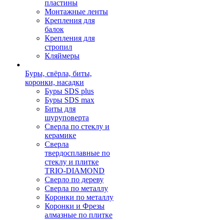
пластины
Монтажные ленты
Крепления для
балок
Крепления для
стропил
Кляймеры
Буры, свёрла, биты,
коронки, насадки
Буры SDS plus
Буры SDS max
Биты для
шуруповерта
Сверла по стеклу и
керамике
Сверла
твердосплавные по
стеклу и плитке
TRIO-DIAMOND
Сверло по дереву
Сверла по металлу
Коронки по металлу
Коронки и Фрезы
алмазные по плитке