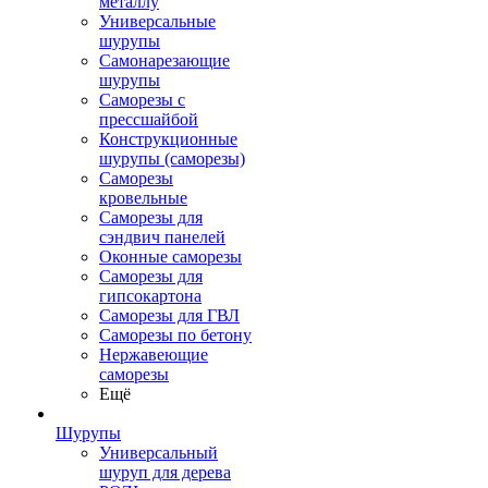
металлу
Универсальные
шурупы
Самонарезающие
шурупы
Саморезы с
прессшайбой
Конструкционные
шурупы (саморезы)
Саморезы
кровельные
Саморезы для
сэндвич панелей
Оконные саморезы
Саморезы для
гипсокартона
Саморезы для ГВЛ
Саморезы по бетону
Нержавеющие
саморезы
Ещё
Шурупы
Универсальный
шуруп для дерева