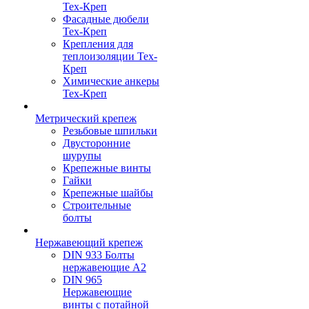
Тех-Креп
Фасадные дюбели
Тех-Креп
Крепления для
теплоизоляции Тех-
Креп
Химические анкеры
Тех-Креп
Метрический крепеж
Резьбовые шпильки
Двусторонние
шурупы
Крепежные винты
Гайки
Крепежные шайбы
Строительные
болты
Нержавеющий крепеж
DIN 933 Болты
нержавеющие А2
DIN 965
Нержавеющие
винты с потайной