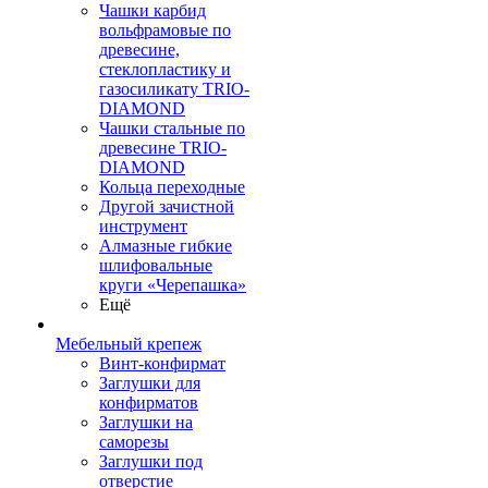
Чашки карбид
вольфрамовые по
древесине,
стеклопластику и
газосиликату TRIO-
DIAMOND
Чашки стальные по
древесине TRIO-
DIAMOND
Кольца переходные
Другой зачистной
инструмент
Алмазные гибкие
шлифовальные
круги «Черепашка»
Ещё
Мебельный крепеж
Винт-конфирмат
Заглушки для
конфирматов
Заглушки на
саморезы
Заглушки под
отверстие