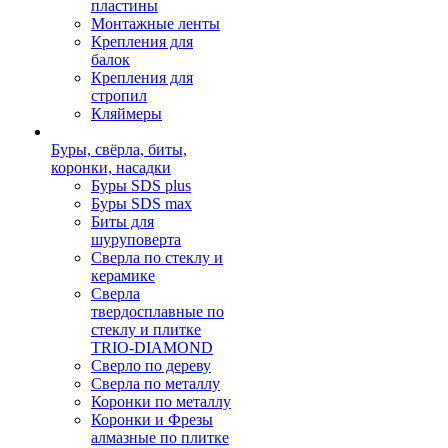
пластины
Монтажные ленты
Крепления для
балок
Крепления для
стропил
Кляймеры
Буры, свёрла, биты,
коронки, насадки
Буры SDS plus
Буры SDS max
Биты для
шуруповерта
Сверла по стеклу и
керамике
Сверла
твердосплавные по
стеклу и плитке
TRIO-DIAMOND
Сверло по дереву
Сверла по металлу
Коронки по металлу
Коронки и Фрезы
алмазные по плитке