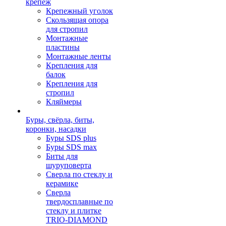
крепеж
Крепежный уголок
Скользящая опора
для стропил
Монтажные
пластины
Монтажные ленты
Крепления для
балок
Крепления для
стропил
Кляймеры
Буры, свёрла, биты,
коронки, насадки
Буры SDS plus
Буры SDS max
Биты для
шуруповерта
Сверла по стеклу и
керамике
Сверла
твердосплавные по
стеклу и плитке
TRIO-DIAMOND