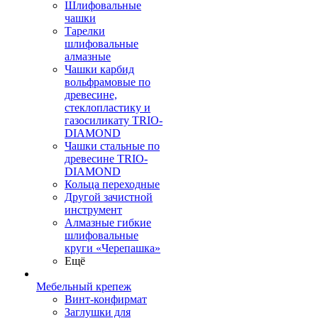
Шлифовальные
чашки
Тарелки
шлифовальные
алмазные
Чашки карбид
вольфрамовые по
древесине,
стеклопластику и
газосиликату TRIO-
DIAMOND
Чашки стальные по
древесине TRIO-
DIAMOND
Кольца переходные
Другой зачистной
инструмент
Алмазные гибкие
шлифовальные
круги «Черепашка»
Ещё
Мебельный крепеж
Винт-конфирмат
Заглушки для