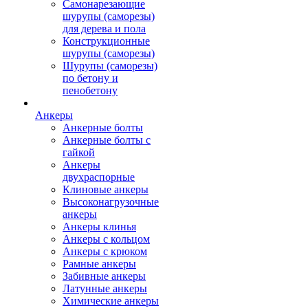
Самонарезающие
шурупы (саморезы)
для дерева и пола
Конструкционные
шурупы (саморезы)
Шурупы (саморезы)
по бетону и
пенобетону
Анкеры
Анкерные болты
Анкерные болты с
гайкой
Анкеры
двухраспорные
Клиновые анкеры
Высоконагрузочные
анкеры
Анкеры клинья
Анкеры с кольцом
Анкеры с крюком
Рамные анкеры
Забивные анкеры
Латунные анкеры
Химические анкеры