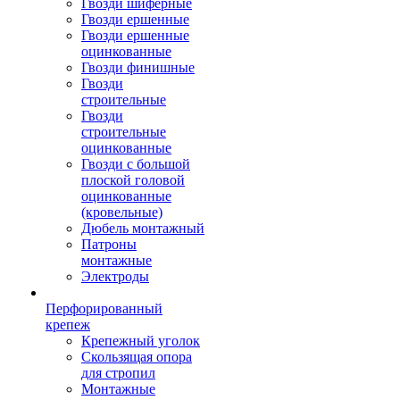
Гвозди шиферные
Гвозди ершенные
Гвозди ершенные
оцинкованные
Гвозди финишные
Гвозди
строительные
Гвозди
строительные
оцинкованные
Гвозди с большой
плоской головой
оцинкованные
(кровельные)
Дюбель монтажный
Патроны
монтажные
Электроды
Перфорированный
крепеж
Крепежный уголок
Скользящая опора
для стропил
Монтажные