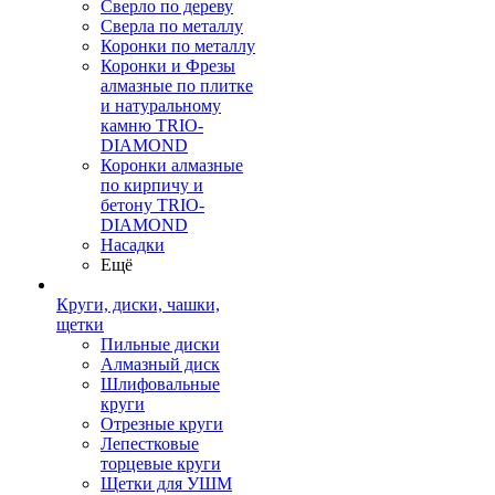
Сверло по дереву
Сверла по металлу
Коронки по металлу
Коронки и Фрезы
алмазные по плитке
и натуральному
камню TRIO-
DIAMOND
Коронки алмазные
по кирпичу и
бетону TRIO-
DIAMOND
Насадки
Ещё
Круги, диски, чашки,
щетки
Пильные диски
Алмазный диск
Шлифовальные
круги
Отрезные круги
Лепестковые
торцевые круги
Щетки для УШМ