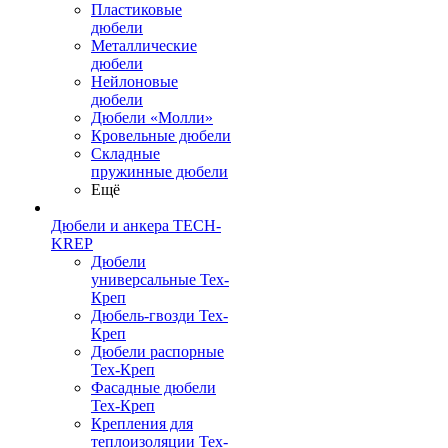
Пластиковые
дюбели
Металлические
дюбели
Нейлоновые
дюбели
Дюбели «Молли»
Кровельные дюбели
Складные
пружинные дюбели
Ещё
Дюбели и анкера TECH-
KREP
Дюбели
универсальные Тех-
Креп
Дюбель-гвозди Тех-
Креп
Дюбели распорные
Тех-Креп
Фасадные дюбели
Тех-Креп
Крепления для
теплоизоляции Тех-