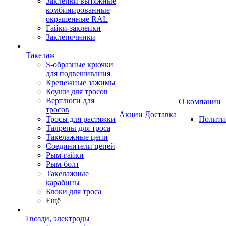
Заклепки вытяжные
комбинированные
окрашенные RAL
Гайки-заклепки
Заклепочники
Такелаж
S-образные крючки
для подвешивания
Крепежные зажимы
Коуши для тросов
Вертлюги для
О компании
тросов
Акции
Доставка
Тросы для растяжки
Полити
Талрепы для троса
Такелажные цепи
Соединители цепей
Рым-гайки
Рым-болт
Такелажные
карабины
Блоки для троса
Ещё
Гвозди, электроды