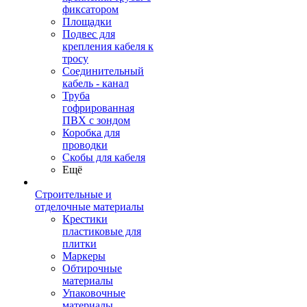
фиксатором
Площадки
Подвес для
крепления кабеля к
тросу
Соединительный
кабель - канал
Труба
гофрированная
ПВХ с зондом
Коробка для
проводки
Скобы для кабеля
Ещё
Строительные и
отделочные материалы
Крестики
пластиковые для
плитки
Маркеры
Обтирочные
материалы
Упаковочные
материалы