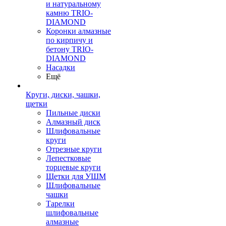
и натуральному
камню TRIO-
DIAMOND
Коронки алмазные
по кирпичу и
бетону TRIO-
DIAMOND
Насадки
Ещё
Круги, диски, чашки,
щетки
Пильные диски
Алмазный диск
Шлифовальные
круги
Отрезные круги
Лепестковые
торцевые круги
Щетки для УШМ
Шлифовальные
чашки
Тарелки
шлифовальные
алмазные