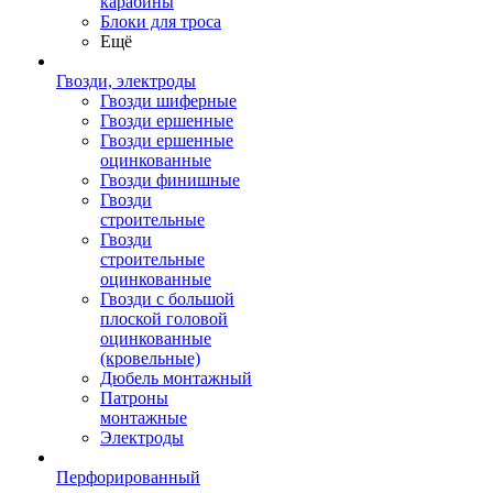
карабины
Блоки для троса
Ещё
Гвозди, электроды
Гвозди шиферные
Гвозди ершенные
Гвозди ершенные
оцинкованные
Гвозди финишные
Гвозди
строительные
Гвозди
строительные
оцинкованные
Гвозди с большой
плоской головой
оцинкованные
(кровельные)
Дюбель монтажный
Патроны
монтажные
Электроды
Перфорированный