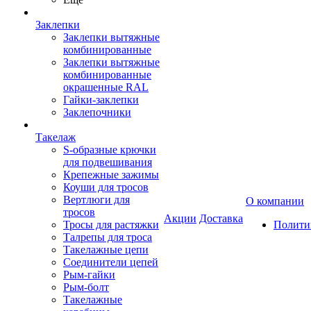
Заклепки
Заклепки вытяжные
комбинированные
Заклепки вытяжные
комбинированные
окрашенные RAL
Гайки-заклепки
Заклепочники
Такелаж
S-образные крючки
для подвешивания
Крепежные зажимы
Коуши для тросов
Вертлюги для
О компании
тросов
Акции
Доставка
Тросы для растяжки
Полити
Талрепы для троса
Такелажные цепи
Соединители цепей
Рым-гайки
Рым-болт
Такелажные