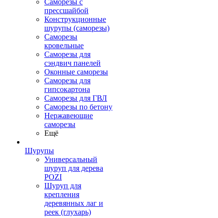
Саморезы с
прессшайбой
Конструкционные
шурупы (саморезы)
Саморезы
кровельные
Саморезы для
сэндвич панелей
Оконные саморезы
Саморезы для
гипсокартона
Саморезы для ГВЛ
Саморезы по бетону
Нержавеющие
саморезы
Ещё
Шурупы
Универсальный
шуруп для дерева
POZI
Шуруп для
крепления
деревянных лаг и
реек (глухарь)