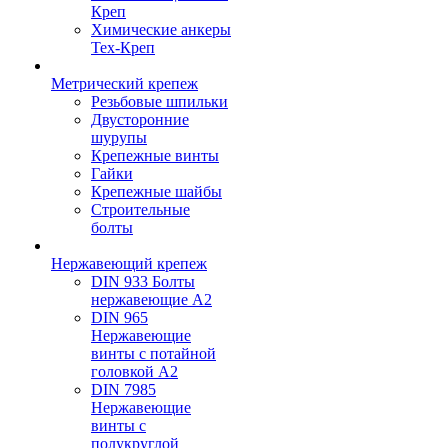
Креп
Химические анкеры
Тех-Креп
Метрический крепеж
Резьбовые шпильки
Двусторонние
шурупы
Крепежные винты
Гайки
Крепежные шайбы
Строительные
болты
Нержавеющий крепеж
DIN 933 Болты
нержавеющие А2
DIN 965
Нержавеющие
винты с потайной
головкой А2
DIN 7985
Нержавеющие
винты с
полукруглой