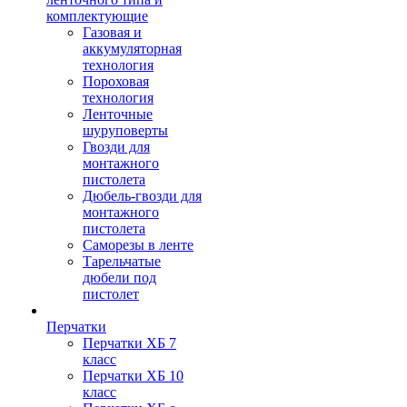
комплектующие
Газовая и
аккумуляторная
технология
Пороховая
технология
Ленточные
шуруповерты
Гвозди для
монтажного
пистолета
Дюбель-гвозди для
монтажного
пистолета
Саморезы в ленте
Тарельчатые
дюбели под
пистолет
Перчатки
Перчатки ХБ 7
класс
Перчатки ХБ 10
класс