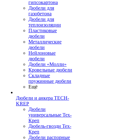
гипсокартона
Дюбели для
газобетона
Дюбели для
теплоизоляции
Пластиковые
дюбели
Металлические
дюбели
Нейлоновые
дюбели
Дюбели «Молли»
Кровельные дюбели
Складные
пружинные дюбели
Ещё
Дюбели и анкера TECH-
KREP
Дюбели
универсальные Тех-
Креп
Дюбель-гвозди Тех-
Креп
Дюбели распорные