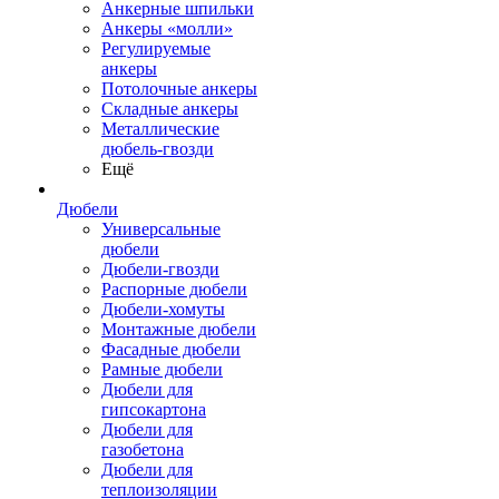
Анкерные шпильки
Анкеры «молли»
Регулируемые
анкеры
Потолочные анкеры
Складные анкеры
Металлические
дюбель-гвозди
Ещё
Дюбели
Универсальные
дюбели
Дюбели-гвозди
Распорные дюбели
Дюбели-хомуты
Монтажные дюбели
Фасадные дюбели
Рамные дюбели
Дюбели для
гипсокартона
Дюбели для
газобетона
Дюбели для
теплоизоляции