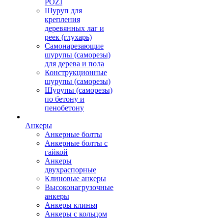
POZI
Шуруп для
крепления
деревянных лаг и
реек (глухарь)
Самонарезающие
шурупы (саморезы)
для дерева и пола
Конструкционные
шурупы (саморезы)
Шурупы (саморезы)
по бетону и
пенобетону
Анкеры
Анкерные болты
Анкерные болты с
гайкой
Анкеры
двухраспорные
Клиновые анкеры
Высоконагрузочные
анкеры
Анкеры клинья
Анкеры с кольцом