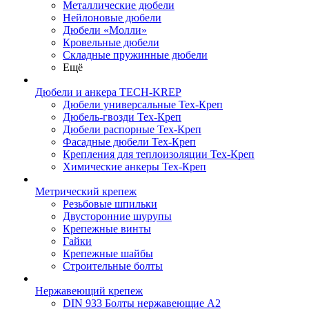
Металлические дюбели
Нейлоновые дюбели
Дюбели «Молли»
Кровельные дюбели
Складные пружинные дюбели
Ещё
Дюбели и анкера TECH-KREP
Дюбели универсальные Тех-Креп
Дюбель-гвозди Тех-Креп
Дюбели распорные Тех-Креп
Фасадные дюбели Тех-Креп
Крепления для теплоизоляции Тех-Креп
Химические анкеры Тех-Креп
Метрический крепеж
Резьбовые шпильки
Двусторонние шурупы
Крепежные винты
Гайки
Крепежные шайбы
Строительные болты
Нержавеющий крепеж
DIN 933 Болты нержавеющие А2