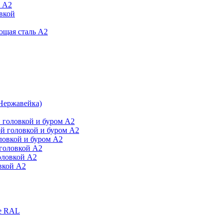
й А2
вкой
ющая сталь А2
Нержавейка)
 головкой и буром А2
й головкой и буром А2
ловкой и буром А2
головкой А2
оловкой А2
вкой А2
е RAL