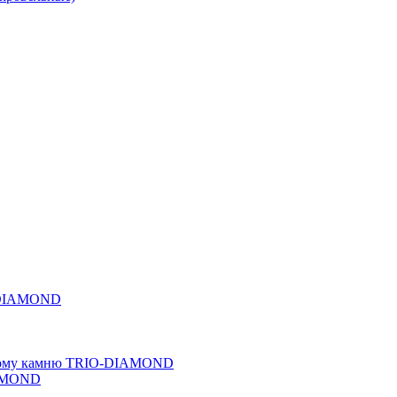
O-DIAMOND
льному камню TRIO-DIAMOND
IAMOND