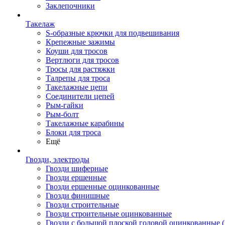
Заклепочники
Такелаж
S-образные крючки для подвешивания
Крепежные зажимы
Коуши для тросов
Вертлюги для тросов
Тросы для растяжки
Талрепы для троса
Такелажные цепи
Соединители цепей
Рым-гайки
Рым-болт
Такелажные карабины
Блоки для троса
Ещё
Гвозди, электроды
Гвозди шиферные
Гвозди ершенные
Гвозди ершенные оцинкованные
Гвозди финишные
Гвозди строительные
Гвозди строительные оцинкованные
Гвозди с большой плоской головой оцинкованные 