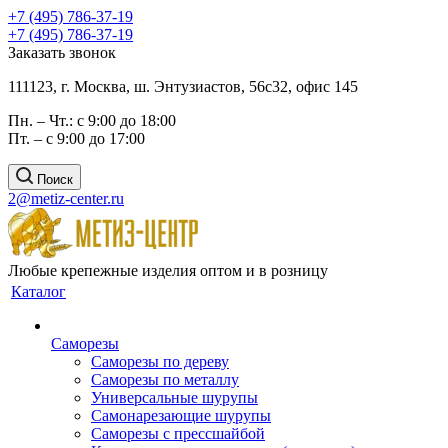
+7 (495) 786-37-19
+7 (495) 786-37-19
Заказать звонок
111123, г. Москва, ш. Энтузиастов, 56с32, офис 145
Пн. – Чт.: с 9:00 до 18:00
Пт. – с 9:00 до 17:00
Поиск
2@metiz-center.ru
Любые крепежные изделия оптом и в розницу
Каталог
Саморезы
Саморезы по дереву
Саморезы по металлу
Универсальные шурупы
Самонарезающие шурупы
Саморезы с прессшайбой