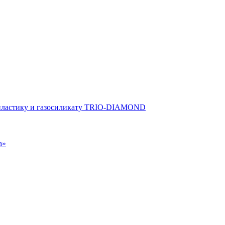
опластику и газосиликату TRIO-DIAMOND
а»