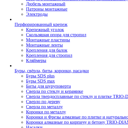
Дюбель монтажный
Патроны монтажные
Электроды
Перфорированный крепеж
Крепежный уголок
Скользящая опора для стропил
Монтажные пластины
Монтажные ленты
Крепления для балок
Крепления для стропил
Кляймеры
Буры, свёрла, биты, коронки, насадки
Буры SDS plus
Буры SDS max
Биты для шуруповерта
Сверла по стеклу и керамике
Сверла твердосплавные по стеклу и плитке TRI
Сверло по дереву
Сверла по металлу
Коронки по металлу
Коронки и Фрезы алмазные по плитке и натура
Коронки алмазные по кирпичу и бетону TRIO-D
Насадки