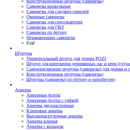
Конструкционные шурупы (саморезы)
Саморезы кровельные
Саморезы для сэндвич панелей
Оконные саморезы
Саморезы для гипсокартона
Саморезы для ГВЛ
Саморезы по бетону
Нержавеющие саморезы
Ещё
Шурупы
Универсальный шуруп для дерева POZI
Шуруп для крепления деревянных лаг и реек (глуха
Самонарезающие шурупы (саморезы) для дерева и 
Конструкционные шурупы (саморезы)
Шурупы (саморезы) по бетону и пенобетону
Анкеры
Анкерные болты
Анкерные болты с гайкой
Анкеры двухраспорные
Клиновые анкеры
Высоконагрузочные анкеры
Анкеры клинья
Анкеры с кольцом