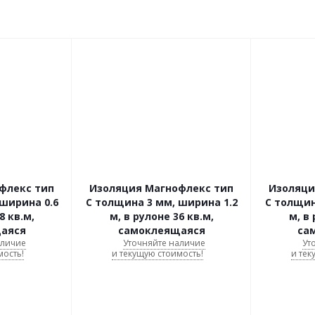
флекс тип
Изоляция Магнофлекс тип
Изоляци
ширина 0.6
C толщина 3 мм, ширина 1.2
C толщин
8 кв.м,
м, в рулоне 36 кв.м,
м, в 
аяся
самоклеящаяся
са
аличие
Уточняйте наличие
Ут
мость!
и текущую стоимость!
и тек