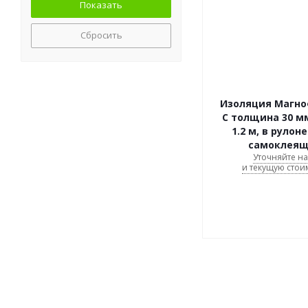
Сбросить
Изоляция Магно
C толщина 30 м
1.2 м, в рулоне
самоклеящ
Уточняйте н
и текущую стои