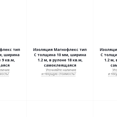
флекс тип
Изоляция Магнофлекс тип
Изоляци
м, ширина
C толщина 10 мм, ширина
C толщи
 9 кв.м,
1.2 м, в рулоне 18 кв.м,
1.2 м,
аяся
самоклеящаяся
са
аличие
Уточняйте наличие
Ут
мость!
и текущую стоимость!
и тек