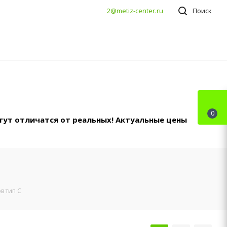
2@metiz-center.ru
Поиск
0
гут отличатся от реальных! Актуальные цены
в тип С