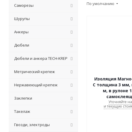
По умолчанию
Саморезы
Шурупы
Анкеры
Дюбели
Дюбели и анкера TECH-KREP
Метрический крепеж
Изоляция Магно
C толщина 3 мм, 
Нержавеющий крепеж
м, в рулоне 1
самоклеящ
Заклепки
Уточняйте н
и текущую стои
Такелаж
Гвозди, электроды