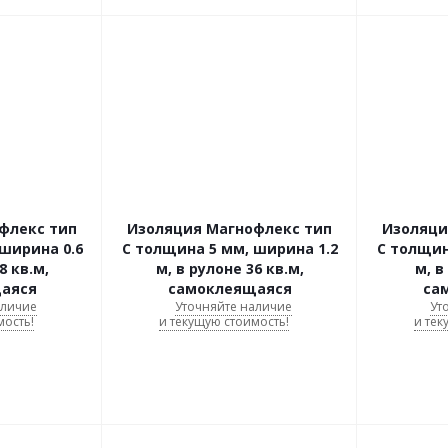
флекс тип
Изоляция Магнофлекс тип
Изоляци
ширина 0.6
C толщина 5 мм, ширина 1.2
C толщин
8 кв.м,
м, в рулоне 36 кв.м,
м, в
аяся
самоклеящаяся
са
аличие
Уточняйте наличие
Ут
мость!
и текущую стоимость!
и тек