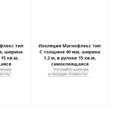
флекс тип
Изоляция Магнофлекс тип
м, ширина
C толщина 40 мм, ширина
 15 кв.м,
1.2 м, в рулоне 15 кв.м,
аяся
самоклеящаяся
аличие
Уточняйте наличие
мость!
и текущую стоимость!