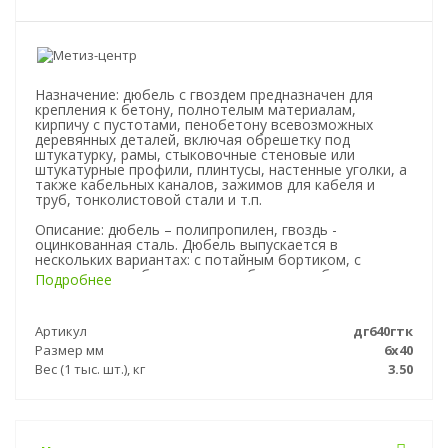
Назначение: дюбель с гвоздем предназначен для
крепления к бетону, полнотелым материалам,
кирпичу с пустотами, пенобетону всевозможных
деревянных деталей, включая обрешетку под
штукатурку, рамы, стыковочные стеновые или
штукатурные профили, плинтусы, настенные уголки, а
также кабельных каналов, зажимов для кабеля и
труб, тонколистовой стали и т.п.
Описание: дюбель – полипропилен, гвоздь -
оцинкованная сталь. Дюбель выпускается в
нескольких вариантах: с потайным бортиком, с
цилиндрически бортиком и грибовидным бортиком.
Подробнее
Монтаж: гвоздевой дюбель просто забивается
молотком. Для крепления тонких профилей
Артикул
дг640гтк
рекомендуется использовать дюбель – гвоздь с
грибовидной головкой (борт). Крепление может быть
Размер мм
6х40
демонтировано или ослаблено при помощи отвертки.
Вес (1 тыс. шт.), кг
3.50