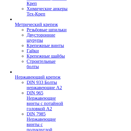
Креп
Химические анкеры
Тех-Креп
Метрический крепеж
Резьбовые шпильки
Двусторонние
шурупы
Крепежные винты
Гайки
Крепежные шайбы
Строительные
болты
Нержавеющий крепеж
DIN 933 Болты
нержавеющие А2
DIN 965
Нержавеющие
винты с потайной
головкой А2
DIN 7985
Нержавеющие
винты с
полукруглой