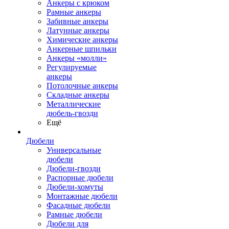
Анкеры с крюком
Рамные анкеры
Забивные анкеры
Латунные анкеры
Химические анкеры
Анкерные шпильки
Анкеры «молли»
Регулируемые
анкеры
Потолочные анкеры
Складные анкеры
Металлические
дюбель-гвозди
Ещё
Дюбели
Универсальные
дюбели
Дюбели-гвозди
Распорные дюбели
Дюбели-хомуты
Монтажные дюбели
Фасадные дюбели
Рамные дюбели
Дюбели для