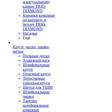
и натуральному
камню TRIO-
DIAMOND
Коронки алмазные
по кирпичу и
бетону TRIO-
DIAMOND
Насадки
Ещё
Круги, диски, чашки,
щетки
Пильные диски
Алмазный диск
Шлифовальные
круги
Отрезные круги
Лепестковые
торцевые круги
Щетки для УШМ
Шлифовальные
чашки
Тарелки
шлифовальные
алмазные