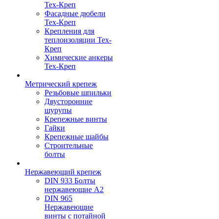
Тех-Креп
Фасадные дюбели
Тех-Креп
Крепления для
теплоизоляции Тех-
Креп
Химические анкеры
Тех-Креп
Метрический крепеж
Резьбовые шпильки
Двусторонние
шурупы
Крепежные винты
Гайки
Крепежные шайбы
Строительные
болты
Нержавеющий крепеж
DIN 933 Болты
нержавеющие А2
DIN 965
Нержавеющие
винты с потайной