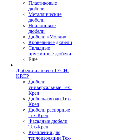
Пластиковые
дюбели
Металлические
дюбели
Нейлоновые
дюбели
Дюбели «Молли»
Кровельные дюбели
Складные
пружинные дюбели
Ещё
Дюбели и анкера TECH-
KREP
Дюбели
универсальные Тех-
Креп
Дюбель-гвозди Тех-
Креп
Дюбели распорные
Тех-Креп
Фасадные дюбели
Тех-Креп
Крепления для
теплоизоляции Тех-