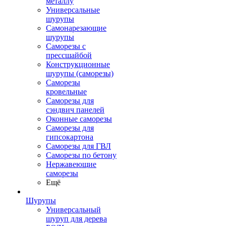
металлу
Универсальные
шурупы
Самонарезающие
шурупы
Саморезы с
прессшайбой
Конструкционные
шурупы (саморезы)
Саморезы
кровельные
Саморезы для
сэндвич панелей
Оконные саморезы
Саморезы для
гипсокартона
Саморезы для ГВЛ
Саморезы по бетону
Нержавеющие
саморезы
Ещё
Шурупы
Универсальный
шуруп для дерева