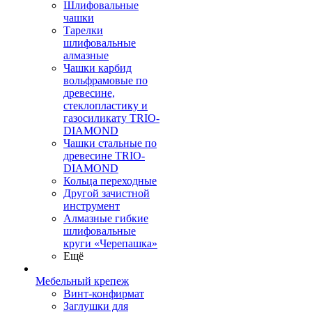
Шлифовальные
чашки
Тарелки
шлифовальные
алмазные
Чашки карбид
вольфрамовые по
древесине,
стеклопластику и
газосиликату TRIO-
DIAMOND
Чашки стальные по
древесине TRIO-
DIAMOND
Кольца переходные
Другой зачистной
инструмент
Алмазные гибкие
шлифовальные
круги «Черепашка»
Ещё
Мебельный крепеж
Винт-конфирмат
Заглушки для