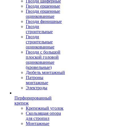
Гвозди шиферные
Гвозди ершенные
Гвозди ершенные
оцинкованные
Гвозди финишные
Гвозди
строительные
Гвозди
строительные
оцинкованные
Гвозди с большой
плоской головой
оцинкованные
(кровельные)
Дюбель монтажный
Патроны
монтажные
Электроды
Перфорированный
крепеж
Крепежный уголок
Скользящая опора
для стропил
Монтажные