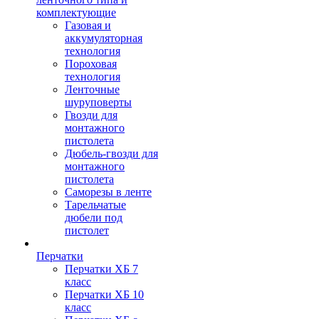
комплектующие
Газовая и
аккумуляторная
технология
Пороховая
технология
Ленточные
шуруповерты
Гвозди для
монтажного
пистолета
Дюбель-гвозди для
монтажного
пистолета
Саморезы в ленте
Тарельчатые
дюбели под
пистолет
Перчатки
Перчатки ХБ 7
класс
Перчатки ХБ 10
класс