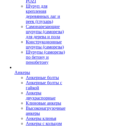
POZI
Шуруп для
крепления
деревянных лаг и
реек (глухарь)
Самонарезающие
шурупы (саморезы)
для дерева и пола
Конструкционные
шурупы (саморезы)
Шурупы (саморезы)
по бетону и
пенобетону
Анкеры
Анкерные болты
Анкерные болты с
гайкой
Анкеры
двухраспорные
Клиновые анкеры
Высоконагрузочные
анкеры
Анкеры клинья
Анкеры с кольцом