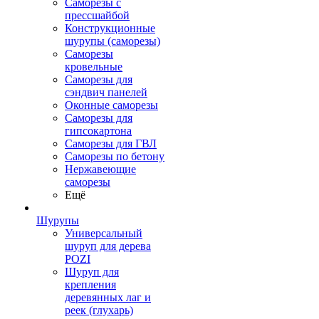
Саморезы с
прессшайбой
Конструкционные
шурупы (саморезы)
Саморезы
кровельные
Саморезы для
сэндвич панелей
Оконные саморезы
Саморезы для
гипсокартона
Саморезы для ГВЛ
Саморезы по бетону
Нержавеющие
саморезы
Ещё
Шурупы
Универсальный
шуруп для дерева
POZI
Шуруп для
крепления
деревянных лаг и
реек (глухарь)