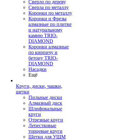
Сверло по дереву
Сверла по металлу
Коронки по металлу
Коронки и Фрезы
алмазные по плитке
и натуральному
камню TRIO-
DIAMOND
Коронки алмазные
по кирпичу и
бетону TRIO-
DIAMOND
Насадки
Ещё
Круги, диски, чашки,
щетки
Пильные диски
Алмазный диск
Шлифовальные
круги
Отрезные круги
Лепестковые
торцевые круги
Щетки для УШМ