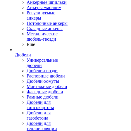
Анкерные шпильки
Анкеры «молли»
Регулируемые
анкеры
Потолочные анкеры
Складные анкеры
Металлические
дюбель-гвозди
Ещё
Дюбели
Универсальные
дюбели
Дюбели-гвозди
Распорные дюбели
Дюбели-хомуты
Монтажные дюбели
Фасадные дюбели
Рамные дюбели
Дюбели для
гипсокартона
Дюбели для
газобетона
Дюбели для
теплоизоляции