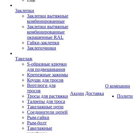
Заклепки
Заклепки вытяжные
комбинированные
Заклепки вытяжные
комбинированные
окрашенные RAL
Гайки-заклепки
Заклепочники
Такелаж
S-образные крючки
для подвешивания
Крепежные зажимы
Коуши для тросов
Вертлюги для
О компании
тросов
Акции
Доставка
Тросы для растяжки
Полити
Талрепы для троса
Такелажные цепи
Соединители цепей
Рым-гайки
Рым-болт
Такелажные