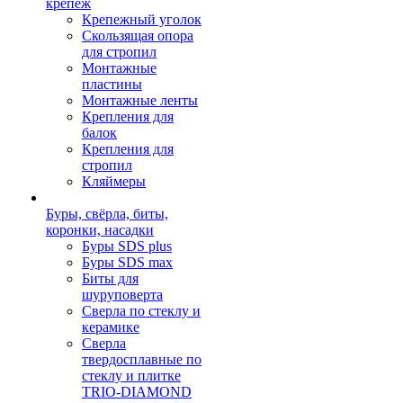
крепеж
Крепежный уголок
Скользящая опора
для стропил
Монтажные
пластины
Монтажные ленты
Крепления для
балок
Крепления для
стропил
Кляймеры
Буры, свёрла, биты,
коронки, насадки
Буры SDS plus
Буры SDS max
Биты для
шуруповерта
Сверла по стеклу и
керамике
Сверла
твердосплавные по
стеклу и плитке
TRIO-DIAMOND