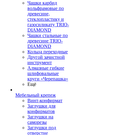
Чашки карбид
вольфрамовые по
древесине,
стеклопластику и
газосиликату TRIO-
DIAMOND
Чашки стальные по
древесине TRIO-
DIAMOND
Кольца переходные
Другой зачистной
инструмент
Алмазные гибкие
шлифовальные
круги «Черепашка»
Ещё
Мебельный крепеж
Винт-конфирмат
Заглушки для
конфирматов
Заглушки на
саморезы
Заглушки под
отверстие