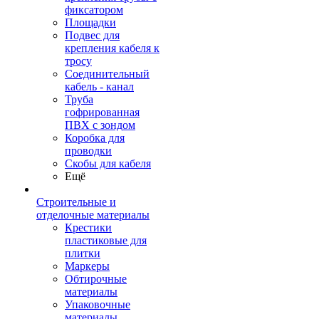
фиксатором
Площадки
Подвес для
крепления кабеля к
тросу
Соединительный
кабель - канал
Труба
гофрированная
ПВХ с зондом
Коробка для
проводки
Скобы для кабеля
Ещё
Строительные и
отделочные материалы
Крестики
пластиковые для
плитки
Маркеры
Обтирочные
материалы
Упаковочные
материалы