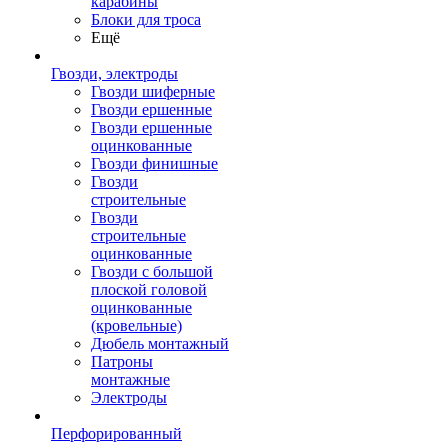
карабины
Блоки для троса
Ещё
Гвозди, электроды
Гвозди шиферные
Гвозди ершенные
Гвозди ершенные
оцинкованные
Гвозди финишные
Гвозди
строительные
Гвозди
строительные
оцинкованные
Гвозди с большой
плоской головой
оцинкованные
(кровельные)
Дюбель монтажный
Патроны
монтажные
Электроды
Перфорированный