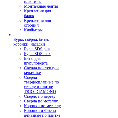
пластины
Монтажные ленты
Крепления для
балок
Крепления для
стропил
Кляймеры
Буры, свёрла, биты,
коронки, насадки
Буры SDS plus
Буры SDS max
Биты для
шуруповерта
Сверла по стеклу и
керамике
Сверла
твердосплавные по
стеклу и плитке
TRIO-DIAMOND
Сверло по дереву
Сверла по металлу
Коронки по металлу
Коронки и Фрезы
алмазные по плитке