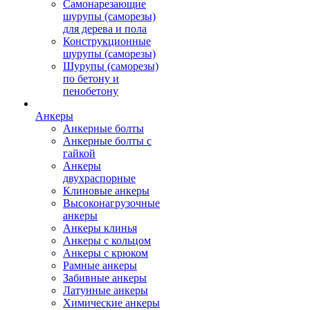
Самонарезающие
шурупы (саморезы)
для дерева и пола
Конструкционные
шурупы (саморезы)
Шурупы (саморезы)
по бетону и
пенобетону
Анкеры
Анкерные болты
Анкерные болты с
гайкой
Анкеры
двухраспорные
Клиновые анкеры
Высоконагрузочные
анкеры
Анкеры клинья
Анкеры с кольцом
Анкеры с крюком
Рамные анкеры
Забивные анкеры
Латунные анкеры
Химические анкеры