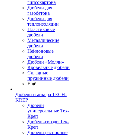
гипсокартона
Дюбели для
газобетона
Дюбели для
теплоизоляции
Пластиковые
дюбели
Металлические
дюбели
Нейлоновые
дюбели
Дюбели «Молли»
Кровельные дюбели
Складные
пружинные дюбели
Ещё
Дюбели и анкера TECH-
KREP
Дюбели
универсальные Тех-
Креп
Дюбель-гвозди Тех-
Креп
Дюбели распорные