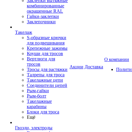
Заклепки вытяжные
комбинированные
окрашенные RAL
Гайки-заклепки
Заклепочники
Такелаж
S-образные крючки
для подвешивания
Крепежные зажимы
Коуши для тросов
Вертлюги для
О компании
тросов
Акции
Доставка
Тросы для растяжки
Полити
Талрепы для троса
Такелажные цепи
Соединители цепей
Рым-гайки
Рым-болт
Такелажные
карабины
Блоки для троса
Ещё
Гвозди, электроды