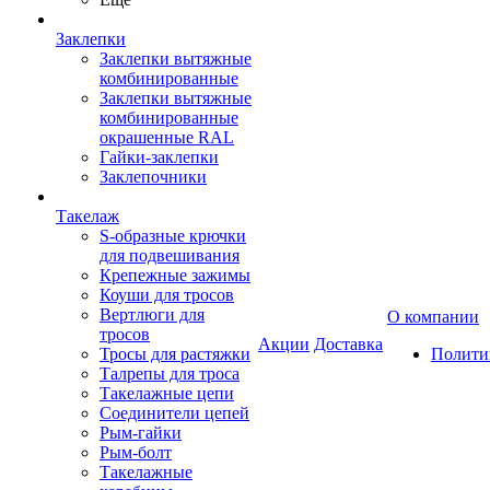
Заклепки
Заклепки вытяжные
комбинированные
Заклепки вытяжные
комбинированные
окрашенные RAL
Гайки-заклепки
Заклепочники
Такелаж
S-образные крючки
для подвешивания
Крепежные зажимы
Коуши для тросов
Вертлюги для
О компании
тросов
Акции
Доставка
Тросы для растяжки
Полити
Талрепы для троса
Такелажные цепи
Соединители цепей
Рым-гайки
Рым-болт
Такелажные