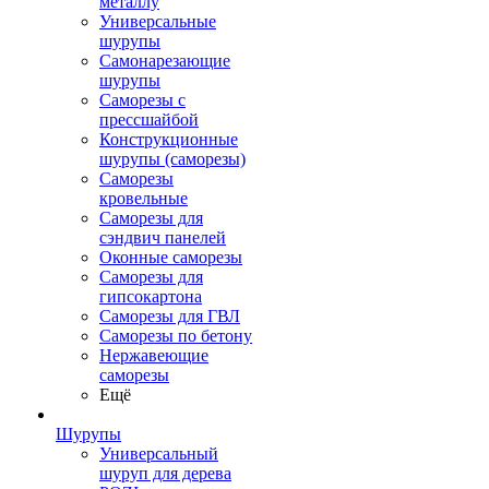
металлу
Универсальные
шурупы
Самонарезающие
шурупы
Саморезы с
прессшайбой
Конструкционные
шурупы (саморезы)
Саморезы
кровельные
Саморезы для
сэндвич панелей
Оконные саморезы
Саморезы для
гипсокартона
Саморезы для ГВЛ
Саморезы по бетону
Нержавеющие
саморезы
Ещё
Шурупы
Универсальный
шуруп для дерева