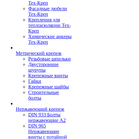
Тех-Креп
Фасадные дюбели
Тех-Креп
Крепления для
теплоизоляции Тех-
Креп
Химические анкеры
Тех-Креп
Метрический крепеж
Резьбовые шпильки
Двусторонние
шурупы
Крепежные винты
Гайки
Крепежные шайбы
Строительные
болты
Нержавеющий крепеж
DIN 933 Болты
нержавеющие А2
DIN 965
Нержавеющие
винты с потайной