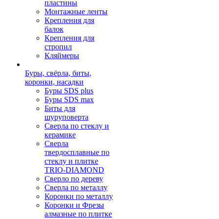
пластины
Монтажные ленты
Крепления для
балок
Крепления для
стропил
Кляймеры
Буры, свёрла, биты,
коронки, насадки
Буры SDS plus
Буры SDS max
Биты для
шуруповерта
Сверла по стеклу и
керамике
Сверла
твердосплавные по
стеклу и плитке
TRIO-DIAMOND
Сверло по дереву
Сверла по металлу
Коронки по металлу
Коронки и Фрезы
алмазные по плитке