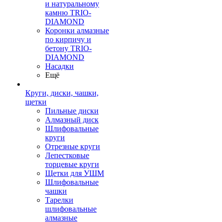
и натуральному
камню TRIO-
DIAMOND
Коронки алмазные
по кирпичу и
бетону TRIO-
DIAMOND
Насадки
Ещё
Круги, диски, чашки,
щетки
Пильные диски
Алмазный диск
Шлифовальные
круги
Отрезные круги
Лепестковые
торцевые круги
Щетки для УШМ
Шлифовальные
чашки
Тарелки
шлифовальные
алмазные