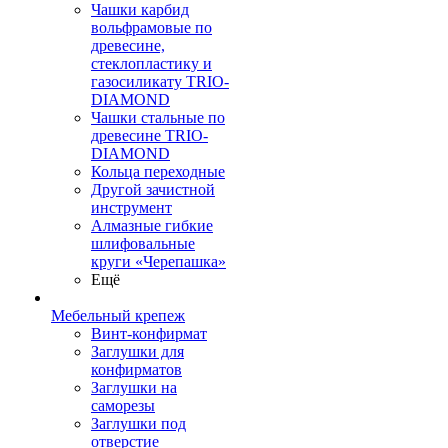
Чашки карбид
вольфрамовые по
древесине,
стеклопластику и
газосиликату TRIO-
DIAMOND
Чашки стальные по
древесине TRIO-
DIAMOND
Кольца переходные
Другой зачистной
инструмент
Алмазные гибкие
шлифовальные
круги «Черепашка»
Ещё
Мебельный крепеж
Винт-конфирмат
Заглушки для
конфирматов
Заглушки на
саморезы
Заглушки под
отверстие