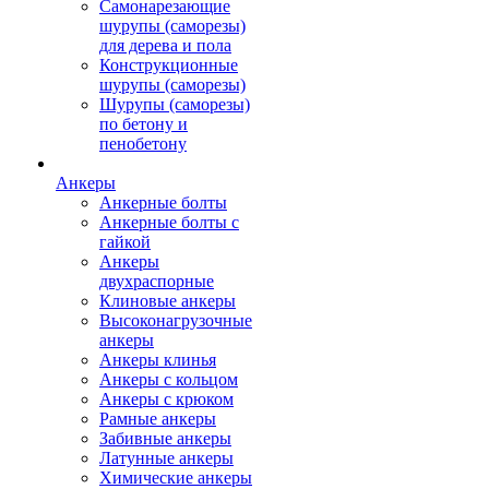
Самонарезающие
шурупы (саморезы)
для дерева и пола
Конструкционные
шурупы (саморезы)
Шурупы (саморезы)
по бетону и
пенобетону
Анкеры
Анкерные болты
Анкерные болты с
гайкой
Анкеры
двухраспорные
Клиновые анкеры
Высоконагрузочные
анкеры
Анкеры клинья
Анкеры с кольцом
Анкеры с крюком
Рамные анкеры
Забивные анкеры
Латунные анкеры
Химические анкеры