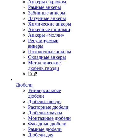
Анкеры с крюком
Рамные анкеры
Забивные анкеры
Латунные анкеры
Химические анкеры
Анкерные шпильки
Анкеры «молли»
Регулируемые
анкеры
Потолочные анкеры
Складные анкеры
Металлические
дюбель-гвозди
Ещё
Дюбели
Универсальные
дюбели
Дюбели-гвозди
Распорные дюбели
Дюбели-хомуты
Монтажные дюбели
Фасадные дюбели
Рамные дюбели
Дюбели для