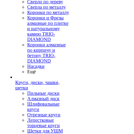
Сверло по дереву
Сверла по металлу
Коронки по металлу
Коронки и Фрезы
алмазные по плитке
и натуральному
камню TRIO-
DIAMOND
Коронки алмазные
по кирпичу и
бетону TRIO-
DIAMOND
Насадки
Ещё
Круги, диски, чашки,
щетки
Пильные диски
Алмазный диск
Шлифовальные
круги
Отрезные круги
Лепестковые
торцевые круги
Щетки для УШМ