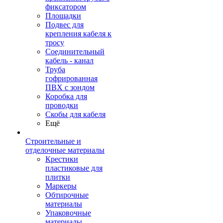
фиксатором
Площадки
Подвес для
крепления кабеля к
тросу
Соединительный
кабель - канал
Труба
гофрированная
ПВХ с зондом
Коробка для
проводки
Скобы для кабеля
Ещё
Строительные и
отделочные материалы
Крестики
пластиковые для
плитки
Маркеры
Обтирочные
материалы
Упаковочные
материалы