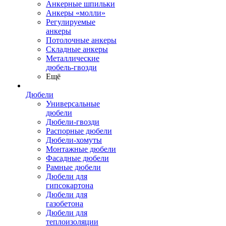
Анкерные шпильки
Анкеры «молли»
Регулируемые
анкеры
Потолочные анкеры
Складные анкеры
Металлические
дюбель-гвозди
Ещё
Дюбели
Универсальные
дюбели
Дюбели-гвозди
Распорные дюбели
Дюбели-хомуты
Монтажные дюбели
Фасадные дюбели
Рамные дюбели
Дюбели для
гипсокартона
Дюбели для
газобетона
Дюбели для
теплоизоляции