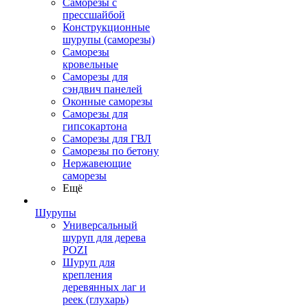
Саморезы с
прессшайбой
Конструкционные
шурупы (саморезы)
Саморезы
кровельные
Саморезы для
сэндвич панелей
Оконные саморезы
Саморезы для
гипсокартона
Саморезы для ГВЛ
Саморезы по бетону
Нержавеющие
саморезы
Ещё
Шурупы
Универсальный
шуруп для дерева
POZI
Шуруп для
крепления
деревянных лаг и
реек (глухарь)