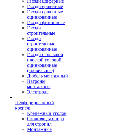
Гвозди шиферные
Гвозди ершенные
Гвозди ершенные
оцинкованные
Гвозди финишные
Гвозди
строительные
Гвозди
строительные
оцинкованные
Гвозди с большой
плоской головой
оцинкованные
(кровельные)
Дюбель монтажный
Патроны
монтажные
Электроды
Перфорированный
крепеж
Крепежный уголок
Скользящая опора
для стропил
Монтажные