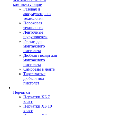
комплектующие
Газовая и
аккумуляторная
технология
Пороховая
технология
Ленточные
шуруповерты
Гвозди для
монтажного
пистолета
Дюбель-гвозди для
монтажного
пистолета
Саморезы в ленте
Тарельчатые
дюбели под
пистолет
Перчатки
Перчатки ХБ 7
класс
Перчатки ХБ 10
класс