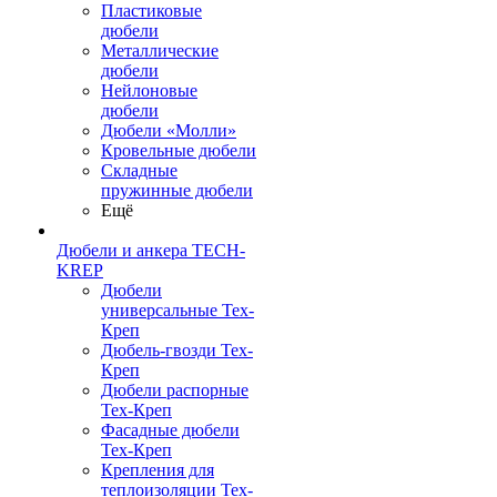
Пластиковые
дюбели
Металлические
дюбели
Нейлоновые
дюбели
Дюбели «Молли»
Кровельные дюбели
Складные
пружинные дюбели
Ещё
Дюбели и анкера TECH-
KREP
Дюбели
универсальные Тех-
Креп
Дюбель-гвозди Тех-
Креп
Дюбели распорные
Тех-Креп
Фасадные дюбели
Тех-Креп
Крепления для
теплоизоляции Тех-