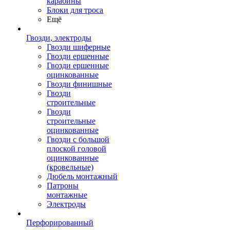
карабины
Блоки для троса
Ещё
Гвозди, электроды
Гвозди шиферные
Гвозди ершенные
Гвозди ершенные
оцинкованные
Гвозди финишные
Гвозди
строительные
Гвозди
строительные
оцинкованные
Гвозди с большой
плоской головой
оцинкованные
(кровельные)
Дюбель монтажный
Патроны
монтажные
Электроды
Перфорированный