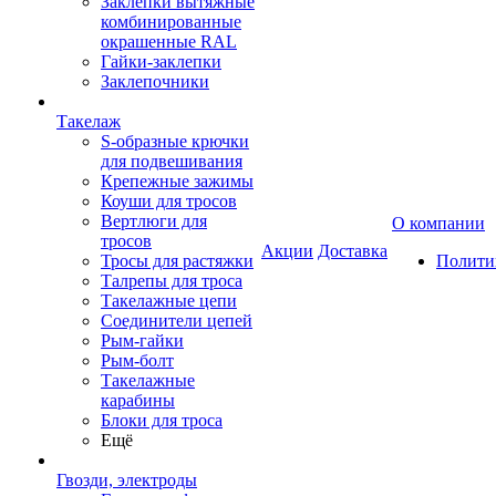
Заклепки вытяжные
комбинированные
окрашенные RAL
Гайки-заклепки
Заклепочники
Такелаж
S-образные крючки
для подвешивания
Крепежные зажимы
Коуши для тросов
Вертлюги для
О компании
тросов
Акции
Доставка
Тросы для растяжки
Полити
Талрепы для троса
Такелажные цепи
Соединители цепей
Рым-гайки
Рым-болт
Такелажные
карабины
Блоки для троса
Ещё
Гвозди, электроды