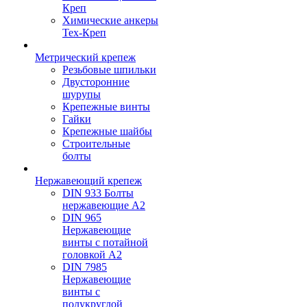
Креп
Химические анкеры
Тех-Креп
Метрический крепеж
Резьбовые шпильки
Двусторонние
шурупы
Крепежные винты
Гайки
Крепежные шайбы
Строительные
болты
Нержавеющий крепеж
DIN 933 Болты
нержавеющие А2
DIN 965
Нержавеющие
винты с потайной
головкой А2
DIN 7985
Нержавеющие
винты с
полукруглой