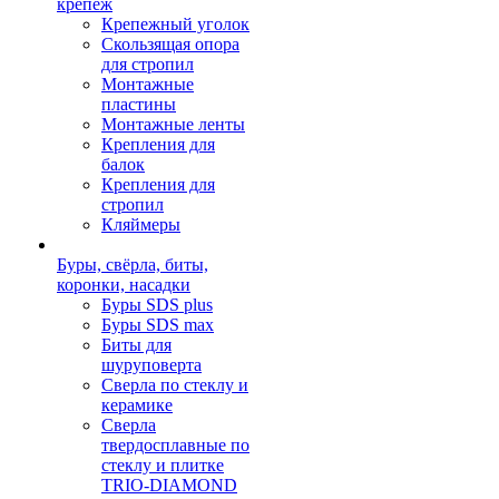
крепеж
Крепежный уголок
Скользящая опора
для стропил
Монтажные
пластины
Монтажные ленты
Крепления для
балок
Крепления для
стропил
Кляймеры
Буры, свёрла, биты,
коронки, насадки
Буры SDS plus
Буры SDS max
Биты для
шуруповерта
Сверла по стеклу и
керамике
Сверла
твердосплавные по
стеклу и плитке
TRIO-DIAMOND