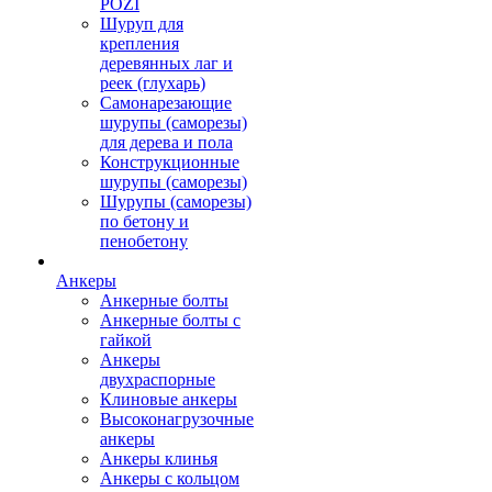
POZI
Шуруп для
крепления
деревянных лаг и
реек (глухарь)
Самонарезающие
шурупы (саморезы)
для дерева и пола
Конструкционные
шурупы (саморезы)
Шурупы (саморезы)
по бетону и
пенобетону
Анкеры
Анкерные болты
Анкерные болты с
гайкой
Анкеры
двухраспорные
Клиновые анкеры
Высоконагрузочные
анкеры
Анкеры клинья
Анкеры с кольцом