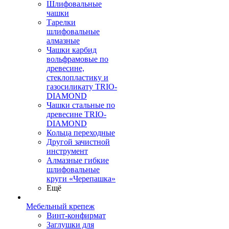
Шлифовальные
чашки
Тарелки
шлифовальные
алмазные
Чашки карбид
вольфрамовые по
древесине,
стеклопластику и
газосиликату TRIO-
DIAMOND
Чашки стальные по
древесине TRIO-
DIAMOND
Кольца переходные
Другой зачистной
инструмент
Алмазные гибкие
шлифовальные
круги «Черепашка»
Ещё
Мебельный крепеж
Винт-конфирмат
Заглушки для