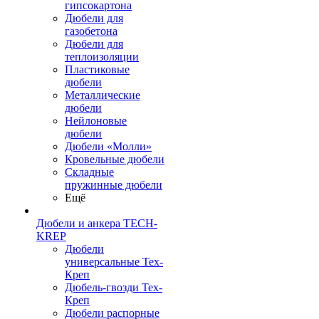
гипсокартона
Дюбели для
газобетона
Дюбели для
теплоизоляции
Пластиковые
дюбели
Металлические
дюбели
Нейлоновые
дюбели
Дюбели «Молли»
Кровельные дюбели
Складные
пружинные дюбели
Ещё
Дюбели и анкера TECH-
KREP
Дюбели
универсальные Тех-
Креп
Дюбель-гвозди Тех-
Креп
Дюбели распорные