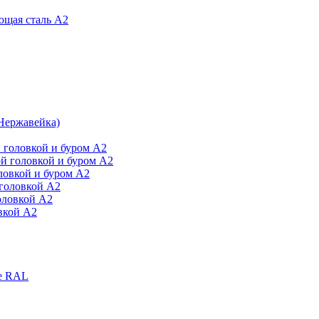
ющая сталь А2
Нержавейка)
 головкой и буром А2
й головкой и буром А2
ловкой и буром А2
головкой А2
оловкой А2
вкой А2
е RAL