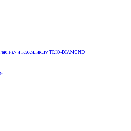
опластику и газосиликату TRIO-DIAMOND
а»