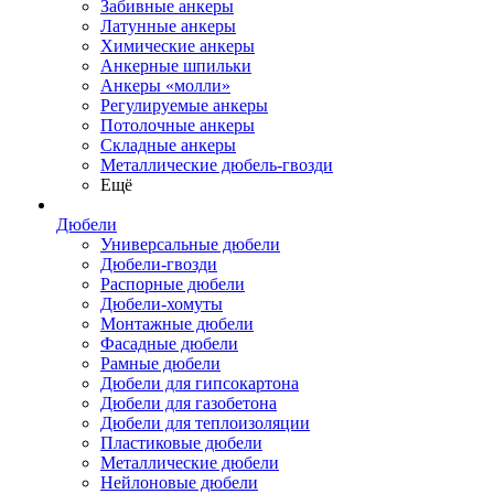
Забивные анкеры
Латунные анкеры
Химические анкеры
Анкерные шпильки
Анкеры «молли»
Регулируемые анкеры
Потолочные анкеры
Складные анкеры
Металлические дюбель-гвозди
Ещё
Дюбели
Универсальные дюбели
Дюбели-гвозди
Распорные дюбели
Дюбели-хомуты
Монтажные дюбели
Фасадные дюбели
Рамные дюбели
Дюбели для гипсокартона
Дюбели для газобетона
Дюбели для теплоизоляции
Пластиковые дюбели
Металлические дюбели
Нейлоновые дюбели