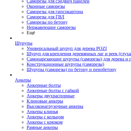
Саморезы для сэндвич панелей
Оконные саморезы
Саморезы для гипсокартона
Саморезы для ГВЛ
Саморезы по бетону
Нержавеющие саморезы
Ещё
Шурупы
Универсальный шуруп для дерева POZI
Шуруп для крепления деревянных лаг и реек (глуха
Самонарезающие шурупы (саморезы) для дерева и 
Конструкционные шурупы (саморезы)
Шурупы (саморезы) по бетону и пенобетону
Анкеры
Анкерные болты
Анкерные болты с гайкой
Анкеры двухраспорные
Клиновые анкеры
Высоконагрузочные анкеры
Анкеры клинья
Анкеры с кольцом
Анкеры с крюком
Рамные анкеры