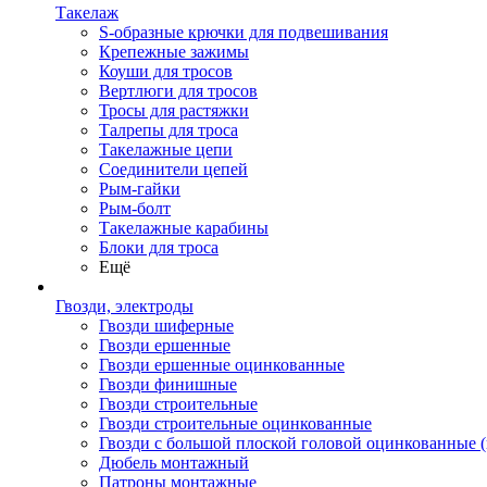
Такелаж
S-образные крючки для подвешивания
Крепежные зажимы
Коуши для тросов
Вертлюги для тросов
Тросы для растяжки
Талрепы для троса
Такелажные цепи
Соединители цепей
Рым-гайки
Рым-болт
Такелажные карабины
Блоки для троса
Ещё
Гвозди, электроды
Гвозди шиферные
Гвозди ершенные
Гвозди ершенные оцинкованные
Гвозди финишные
Гвозди строительные
Гвозди строительные оцинкованные
Гвозди с большой плоской головой оцинкованные 
Дюбель монтажный
Патроны монтажные