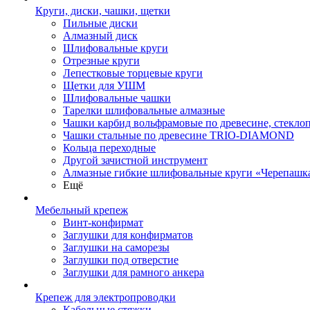
Круги, диски, чашки, щетки
Пильные диски
Алмазный диск
Шлифовальные круги
Отрезные круги
Лепестковые торцевые круги
Щетки для УШМ
Шлифовальные чашки
Тарелки шлифовальные алмазные
Чашки карбид вольфрамовые по древесине, стекл
Чашки стальные по древесине TRIO-DIAMOND
Кольца переходные
Другой зачистной инструмент
Алмазные гибкие шлифовальные круги «Черепашк
Ещё
Мебельный крепеж
Винт-конфирмат
Заглушки для конфирматов
Заглушки на саморезы
Заглушки под отверстие
Заглушки для рамного анкера
Крепеж для электропроводки
Кабельные стяжки