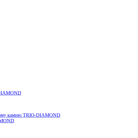
O-DIAMOND
льному камню TRIO-DIAMOND
IAMOND