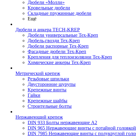
Дюбели «Молли»
Кровельные дюбели
Складные пружинные дюбели
Ещё
Дюбели и анкера TECH-KREP
Дюбели универсальные Тех-Креп
Дюбель-гвозди Тех-Креп
Дюбели распорные Тех-Креп
Фасадные дюбели Тех-Креп
Крепления для теплоизоляции Тех-Креп
Химические анкеры Тех-Креп
Метрический крепеж
Резьбовые шпильки
Двусторонние шурупы
Крепежные винты
Гайки
Крепежные шайбы
Строительные болты
Нержавеющий крепеж
DIN 933 Болты нержавеющие А2
DIN 965 Нержавеющие винты с потайной головко
DIN 7985 Нержавеющие винты с полукруглой голо