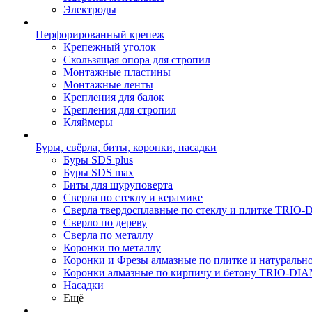
Электроды
Перфорированный крепеж
Крепежный уголок
Скользящая опора для стропил
Монтажные пластины
Монтажные ленты
Крепления для балок
Крепления для стропил
Кляймеры
Буры, свёрла, биты, коронки, насадки
Буры SDS plus
Буры SDS max
Биты для шуруповерта
Сверла по стеклу и керамике
Сверла твердосплавные по стеклу и плитке TRI
Сверло по дереву
Сверла по металлу
Коронки по металлу
Коронки и Фрезы алмазные по плитке и натура
Коронки алмазные по кирпичу и бетону TRIO-D
Насадки
Ещё