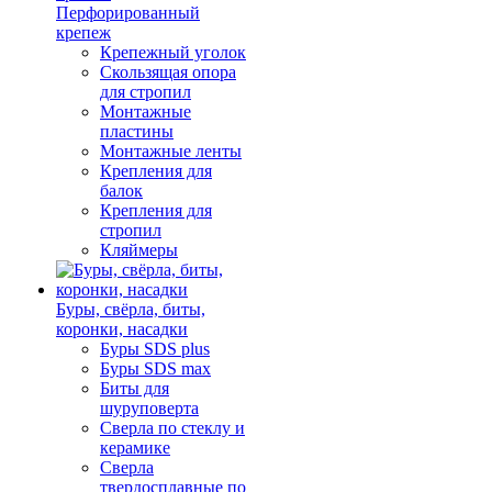
Перфорированный
крепеж
Крепежный уголок
Скользящая опора
для стропил
Монтажные
пластины
Монтажные ленты
Крепления для
балок
Крепления для
стропил
Кляймеры
Буры, свёрла, биты,
коронки, насадки
Буры SDS plus
Буры SDS max
Биты для
шуруповерта
Сверла по стеклу и
керамике
Сверла
твердосплавные по