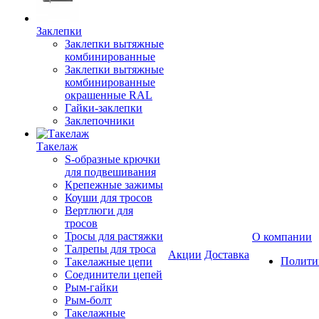
Заклепки
Заклепки вытяжные
комбинированные
Заклепки вытяжные
комбинированные
окрашенные RAL
Гайки-заклепки
Заклепочники
Такелаж
S-образные крючки
для подвешивания
Крепежные зажимы
Коуши для тросов
Вертлюги для
тросов
Тросы для растяжки
О компании
Талрепы для троса
Акции
Доставка
Полити
Такелажные цепи
Соединители цепей
Рым-гайки
Рым-болт
Такелажные