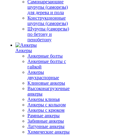
Самонарезающие
шурупы (саморезы)
для дерева и пола
Конструкционные
шурупы (саморезы)
Шурупы (саморезы)
по бетону и
пенобетону
Анкеры
Анкерные болты
Анкерные болты с
гайкой
Анкеры
двухраспорные
Клиновые анкеры
Высоконагрузочные
анкеры
Анкеры клинья
Анкеры с кольцом
Анкеры с крюком
Рамные анкеры
Забивные анкеры
Латунные анкеры
Химические анкеры