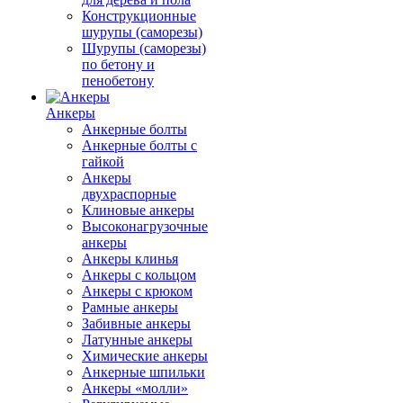
Конструкционные
шурупы (саморезы)
Шурупы (саморезы)
по бетону и
пенобетону
Анкеры
Анкерные болты
Анкерные болты с
гайкой
Анкеры
двухраспорные
Клиновые анкеры
Высоконагрузочные
анкеры
Анкеры клинья
Анкеры с кольцом
Анкеры с крюком
Рамные анкеры
Забивные анкеры
Латунные анкеры
Химические анкеры
Анкерные шпильки
Анкеры «молли»