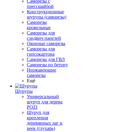
Саморезы с
прессшайбой
Конструкционные
шурупы (саморезы)
Саморезы
кровельные
Саморезы для
сэндвич панелей
Оконные саморезы
Саморезы для
гипсокартона
Саморезы для ГВЛ
Саморезы по бетону
Нержавеющие
саморезы
Ещё
Шурупы
Универсальный
шуруп для дерева
POZI
Шуруп для
крепления
деревянных лаг и
реек (глухарь)