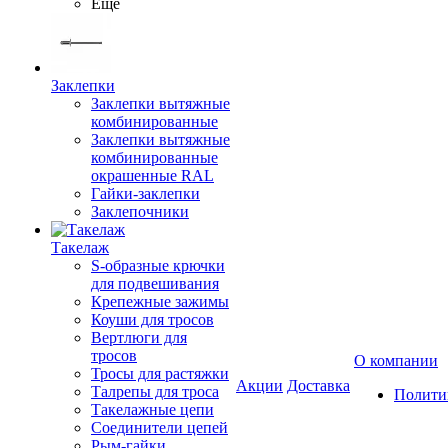
Ещё
Заклепки
Заклепки вытяжные
комбинированные
Заклепки вытяжные
комбинированные
окрашенные RAL
Гайки-заклепки
Заклепочники
Такелаж
S-образные крючки
для подвешивания
Крепежные зажимы
Коуши для тросов
Вертлюги для
тросов
О компании
Тросы для растяжки
Акции
Доставка
Талрепы для троса
Полити
Такелажные цепи
Соединители цепей
Рым-гайки