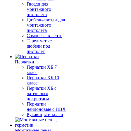
Гвозди для
монтажного
пистолета
Дюбель-гвозди для
монтажного
пистолета
Саморезы в ленте
Тарельчатые
дюбели под
пистолет
Перчатки
Перчатки ХБ 7
класс
Перчатки ХБ 10
класс
Перчатки ХБ с
латексным
покрытием
Перчатки
нейлоновые с ПВХ
Рукавицы и краги
Монтажные пены,