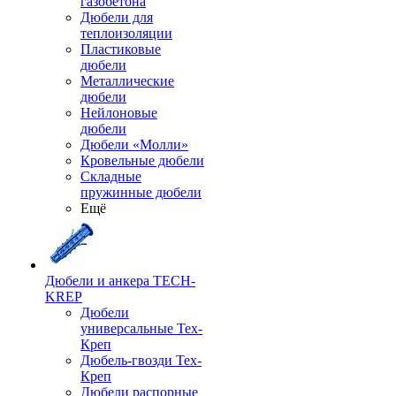
газобетона
Дюбели для
теплоизоляции
Пластиковые
дюбели
Металлические
дюбели
Нейлоновые
дюбели
Дюбели «Молли»
Кровельные дюбели
Складные
пружинные дюбели
Ещё
Дюбели и анкера TECH-
KREP
Дюбели
универсальные Тех-
Креп
Дюбель-гвозди Тех-
Креп
Дюбели распорные