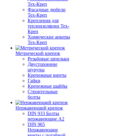
Тех-Креп
Фасадные дюбели
Тех-Креп
Крепления для
теплоизоляции Тех-
Креп
Химические анкеры
Тех-Креп
Метрический крепеж
Резьбовые шпильки
Двусторонние
шурупы
Крепежные винты
Гайки
Крепежные шайбы
Строительные
болты
Нержавеющий крепеж
DIN 933 Болты
нержавеющие А2
DIN 965
Нержавеющие
винты с потайной