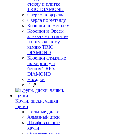
стеклу и плитке
TRIO-DIAMOND
Сверло по дереву
Сверла по металлу
Коронки по металлу
Коронки и Фрезы
алмазные по плитке
и натуральному
камню TRIO-
DIAMOND
Коронки алмазные
по кирпичу и
бетону TRIO-
DIAMOND
Насадки
Ещё
Круги, диски, чашки,
щетки
Пильные диски
Алмазный диск
Шлифовальные
круги
Отрезные круги