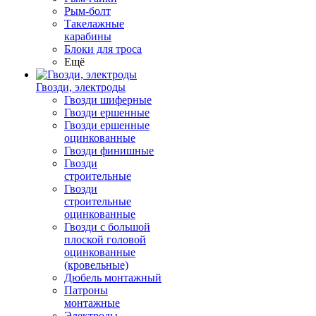
Рым-болт
Такелажные
карабины
Блоки для троса
Ещё
Гвозди, электроды
Гвозди шиферные
Гвозди ершенные
Гвозди ершенные
оцинкованные
Гвозди финишные
Гвозди
строительные
Гвозди
строительные
оцинкованные
Гвозди с большой
плоской головой
оцинкованные
(кровельные)
Дюбель монтажный
Патроны
монтажные
Электроды