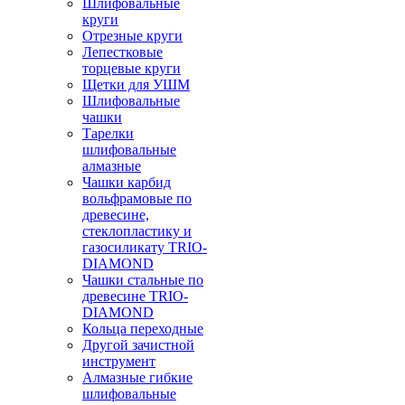
Шлифовальные
круги
Отрезные круги
Лепестковые
торцевые круги
Щетки для УШМ
Шлифовальные
чашки
Тарелки
шлифовальные
алмазные
Чашки карбид
вольфрамовые по
древесине,
стеклопластику и
газосиликату TRIO-
DIAMOND
Чашки стальные по
древесине TRIO-
DIAMOND
Кольца переходные
Другой зачистной
инструмент
Алмазные гибкие
шлифовальные