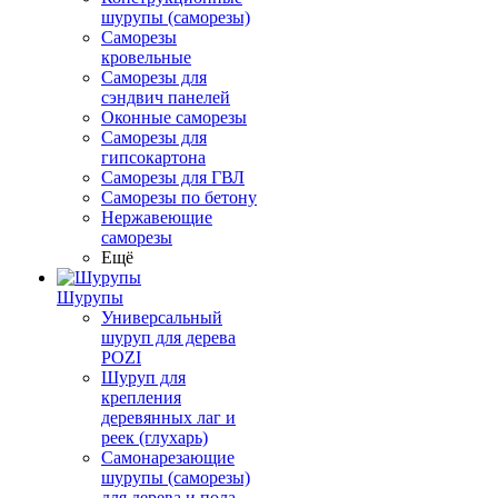
шурупы (саморезы)
Саморезы
кровельные
Саморезы для
сэндвич панелей
Оконные саморезы
Саморезы для
гипсокартона
Саморезы для ГВЛ
Саморезы по бетону
Нержавеющие
саморезы
Ещё
Шурупы
Универсальный
шуруп для дерева
POZI
Шуруп для
крепления
деревянных лаг и
реек (глухарь)
Самонарезающие
шурупы (саморезы)
для дерева и пола