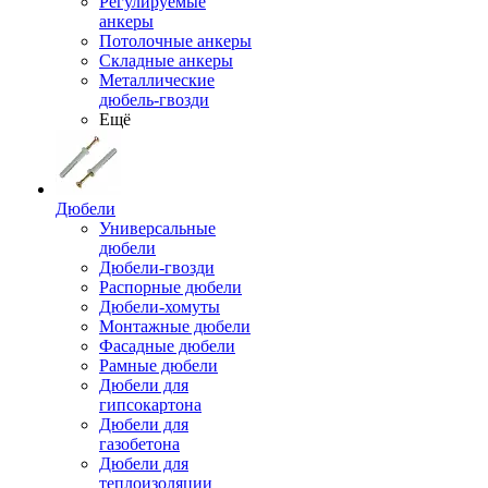
Регулируемые
анкеры
Потолочные анкеры
Складные анкеры
Металлические
дюбель-гвозди
Ещё
Дюбели
Универсальные
дюбели
Дюбели-гвозди
Распорные дюбели
Дюбели-хомуты
Монтажные дюбели
Фасадные дюбели
Рамные дюбели
Дюбели для
гипсокартона
Дюбели для
газобетона
Дюбели для
теплоизоляции