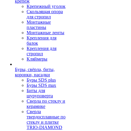
крепеж
Крепежный уголок
Скользящая опора
для стропил
Монтажные
пластины
Монтажные ленты
Крепления для
балок
Крепления для
стропил
Кляймеры
Буры, свёрла, биты,
коронки, насадки
Буры SDS plus
Буры SDS max
Биты для
шуруповерта
Сверла по стеклу и
керамике
Сверла
твердосплавные по
стеклу и плитке
TRIO-DIAMOND