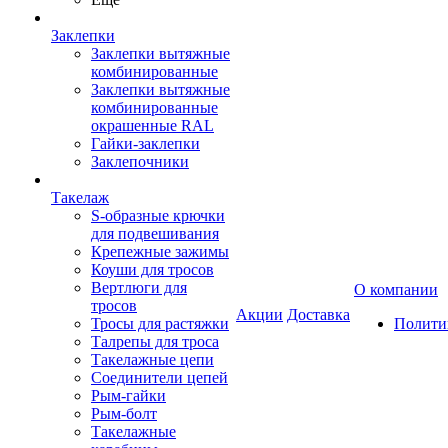
Заклепки
Заклепки вытяжные
комбинированные
Заклепки вытяжные
комбинированные
окрашенные RAL
Гайки-заклепки
Заклепочники
Такелаж
S-образные крючки
для подвешивания
Крепежные зажимы
Коуши для тросов
Вертлюги для
О компании
тросов
Акции
Доставка
Тросы для растяжки
Полити
Талрепы для троса
Такелажные цепи
Соединители цепей
Рым-гайки
Рым-болт
Такелажные