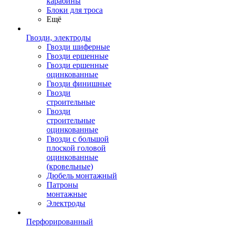
карабины
Блоки для троса
Ещё
Гвозди, электроды
Гвозди шиферные
Гвозди ершенные
Гвозди ершенные
оцинкованные
Гвозди финишные
Гвозди
строительные
Гвозди
строительные
оцинкованные
Гвозди с большой
плоской головой
оцинкованные
(кровельные)
Дюбель монтажный
Патроны
монтажные
Электроды
Перфорированный