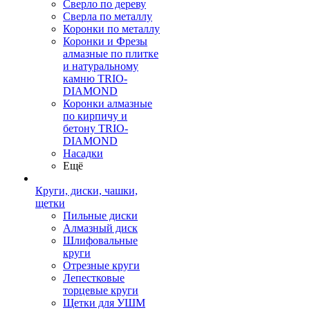
Сверло по дереву
Сверла по металлу
Коронки по металлу
Коронки и Фрезы
алмазные по плитке
и натуральному
камню TRIO-
DIAMOND
Коронки алмазные
по кирпичу и
бетону TRIO-
DIAMOND
Насадки
Ещё
Круги, диски, чашки,
щетки
Пильные диски
Алмазный диск
Шлифовальные
круги
Отрезные круги
Лепестковые
торцевые круги
Щетки для УШМ