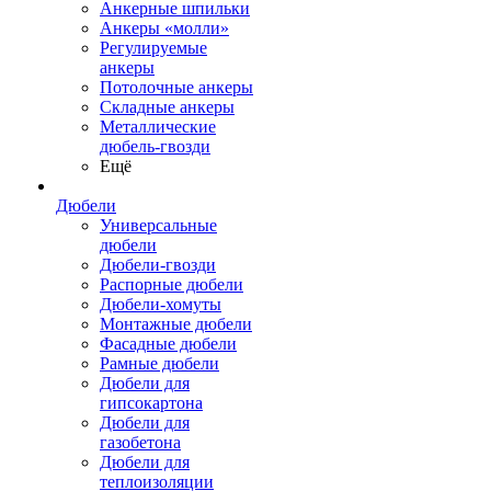
Анкерные шпильки
Анкеры «молли»
Регулируемые
анкеры
Потолочные анкеры
Складные анкеры
Металлические
дюбель-гвозди
Ещё
Дюбели
Универсальные
дюбели
Дюбели-гвозди
Распорные дюбели
Дюбели-хомуты
Монтажные дюбели
Фасадные дюбели
Рамные дюбели
Дюбели для
гипсокартона
Дюбели для
газобетона
Дюбели для
теплоизоляции