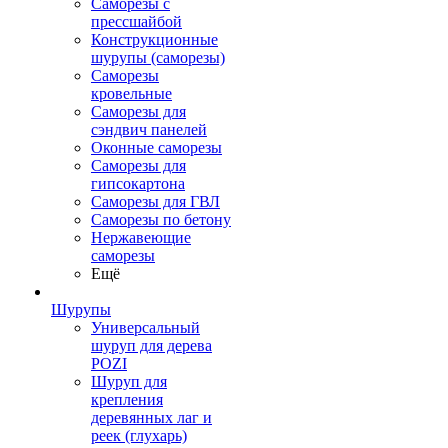
Саморезы с
прессшайбой
Конструкционные
шурупы (саморезы)
Саморезы
кровельные
Саморезы для
сэндвич панелей
Оконные саморезы
Саморезы для
гипсокартона
Саморезы для ГВЛ
Саморезы по бетону
Нержавеющие
саморезы
Ещё
Шурупы
Универсальный
шуруп для дерева
POZI
Шуруп для
крепления
деревянных лаг и
реек (глухарь)