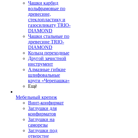
Чашки карбид
вольфрамовые по
древесине,
стеклопластику и
газосиликату TRIO-
DIAMOND
Чашки стальные по
древесине TRIO-
DIAMOND
Кольца переходные
Другой зачистной
инструмент
Алмазные гибкие
шлифовальные
круги «Черепашка»
Ещё
Мебельный крепеж
Винт-конфирмат
Заглушки для
конфирматов
Заглушки на
саморезы
Заглушки под
отверстие