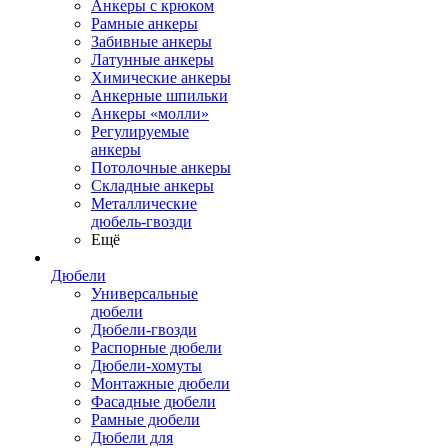
Анкеры с крюком
Рамные анкеры
Забивные анкеры
Латунные анкеры
Химические анкеры
Анкерные шпильки
Анкеры «молли»
Регулируемые
анкеры
Потолочные анкеры
Складные анкеры
Металлические
дюбель-гвозди
Ещё
Дюбели
Универсальные
дюбели
Дюбели-гвозди
Распорные дюбели
Дюбели-хомуты
Монтажные дюбели
Фасадные дюбели
Рамные дюбели
Дюбели для