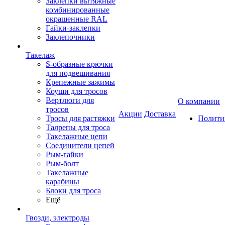
Заклепки вытяжные
комбинированные
окрашенные RAL
Гайки-заклепки
Заклепочники
Такелаж
S-образные крючки
для подвешивания
Крепежные зажимы
Коуши для тросов
Вертлюги для
О компании
тросов
Акции
Доставка
Тросы для растяжки
Полити
Талрепы для троса
Такелажные цепи
Соединители цепей
Рым-гайки
Рым-болт
Такелажные
карабины
Блоки для троса
Ещё
Гвозди, электроды