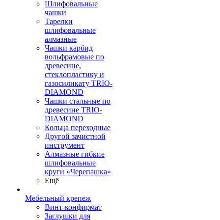
Шлифовальные
чашки
Тарелки
шлифовальные
алмазные
Чашки карбид
вольфрамовые по
древесине,
стеклопластику и
газосиликату TRIO-
DIAMOND
Чашки стальные по
древесине TRIO-
DIAMOND
Кольца переходные
Другой зачистной
инструмент
Алмазные гибкие
шлифовальные
круги «Черепашка»
Ещё
Мебельный крепеж
Винт-конфирмат
Заглушки для