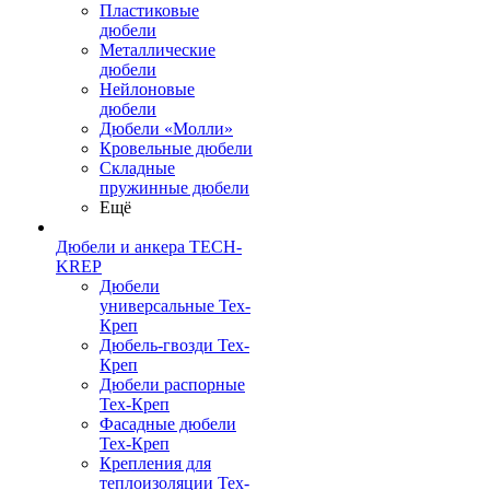
Пластиковые
дюбели
Металлические
дюбели
Нейлоновые
дюбели
Дюбели «Молли»
Кровельные дюбели
Складные
пружинные дюбели
Ещё
Дюбели и анкера TECH-
KREP
Дюбели
универсальные Тех-
Креп
Дюбель-гвозди Тех-
Креп
Дюбели распорные
Тех-Креп
Фасадные дюбели
Тех-Креп
Крепления для
теплоизоляции Тех-