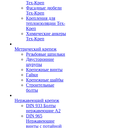
Тех-Креп
Фасадные дюбели
Тех-Креп
Крепления для
теплоизоляции Тех-
Креп
Химические анкеры
Тех-Креп
Метрический крепеж
Резьбовые шпильки
Двусторонние
шурупы
Крепежные винты
Гайки
Крепежные шайбы
Строительные
болты
Нержавеющий крепеж
DIN 933 Болты
нержавеющие А2
DIN 965
Нержавеющие
винты с потайной