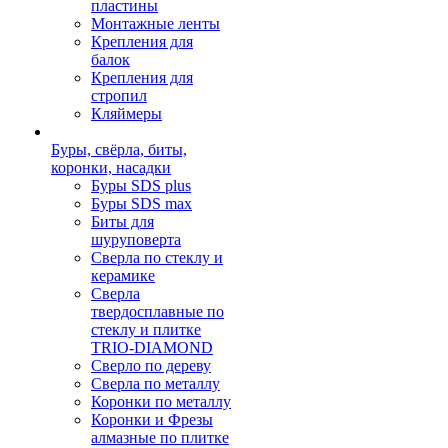
пластины
Монтажные ленты
Крепления для
балок
Крепления для
стропил
Кляймеры
Буры, свёрла, биты,
коронки, насадки
Буры SDS plus
Буры SDS max
Биты для
шуруповерта
Сверла по стеклу и
керамике
Сверла
твердосплавные по
стеклу и плитке
TRIO-DIAMOND
Сверло по дереву
Сверла по металлу
Коронки по металлу
Коронки и Фрезы
алмазные по плитке