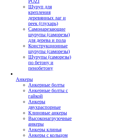
POZI
Шуруп для
крепления
деревянных лаг и
реек (глухарь)
Самонарезающие
шурупы (саморезы)
для дерева и пола
Конструкционные
шурупы (саморезы)
Шурупы (саморезы)
по бетону и
пенобетону
Анкеры
Анкерные болты
Анкерные болты с
гайкой
Анкеры
двухраспорные
Клиновые анкеры
Высоконагрузочные
анкеры
Анкеры клинья
Анкеры с кольцом