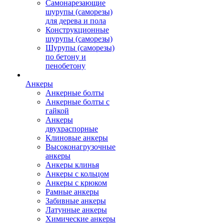
Самонарезающие
шурупы (саморезы)
для дерева и пола
Конструкционные
шурупы (саморезы)
Шурупы (саморезы)
по бетону и
пенобетону
Анкеры
Анкерные болты
Анкерные болты с
гайкой
Анкеры
двухраспорные
Клиновые анкеры
Высоконагрузочные
анкеры
Анкеры клинья
Анкеры с кольцом
Анкеры с крюком
Рамные анкеры
Забивные анкеры
Латунные анкеры
Химические анкеры