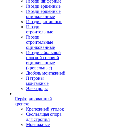
Гвозди шиферные
Гвозди ершенные
Гвозди ершенные
оцинкованные
Гвозди финишные
Гвозди
строительные
Гвозди
строительные
оцинкованные
Гвозди с большой
плоской головой
оцинкованные
(кровельные)
Дюбель монтажный
Патроны
монтажные
Электроды
Перфорированный
крепеж
Крепежный уголок
Скользящая опора
для стропил
Монтажные