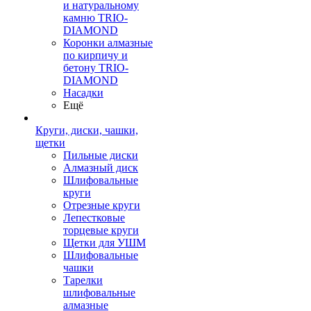
и натуральному
камню TRIO-
DIAMOND
Коронки алмазные
по кирпичу и
бетону TRIO-
DIAMOND
Насадки
Ещё
Круги, диски, чашки,
щетки
Пильные диски
Алмазный диск
Шлифовальные
круги
Отрезные круги
Лепестковые
торцевые круги
Щетки для УШМ
Шлифовальные
чашки
Тарелки
шлифовальные
алмазные