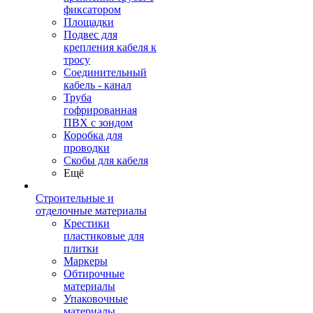
фиксатором
Площадки
Подвес для
крепления кабеля к
тросу
Соединительный
кабель - канал
Труба
гофрированная
ПВХ с зондом
Коробка для
проводки
Скобы для кабеля
Ещё
Строительные и
отделочные материалы
Крестики
пластиковые для
плитки
Маркеры
Обтирочные
материалы
Упаковочные
материалы