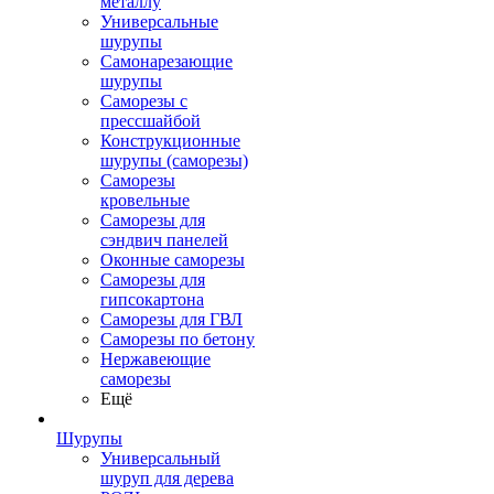
металлу
Универсальные
шурупы
Самонарезающие
шурупы
Саморезы с
прессшайбой
Конструкционные
шурупы (саморезы)
Саморезы
кровельные
Саморезы для
сэндвич панелей
Оконные саморезы
Саморезы для
гипсокартона
Саморезы для ГВЛ
Саморезы по бетону
Нержавеющие
саморезы
Ещё
Шурупы
Универсальный
шуруп для дерева