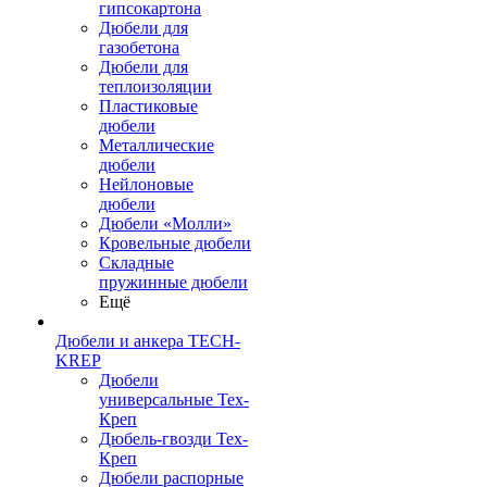
гипсокартона
Дюбели для
газобетона
Дюбели для
теплоизоляции
Пластиковые
дюбели
Металлические
дюбели
Нейлоновые
дюбели
Дюбели «Молли»
Кровельные дюбели
Складные
пружинные дюбели
Ещё
Дюбели и анкера TECH-
KREP
Дюбели
универсальные Тех-
Креп
Дюбель-гвозди Тех-
Креп
Дюбели распорные