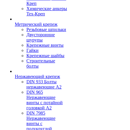
Креп
Химические анкеры
Тех-Креп
Метрический крепеж
Резьбовые шпильки
Двусторонние
шурупы
Крепежные винты
Гайки
Крепежные шайбы
Строительные
болты
Нержавеющий крепеж
DIN 933 Болты
нержавеющие А2
DIN 965
Нержавеющие
винты с потайной
головкой А2
DIN 7985
Нержавеющие
винты с
полукруглой