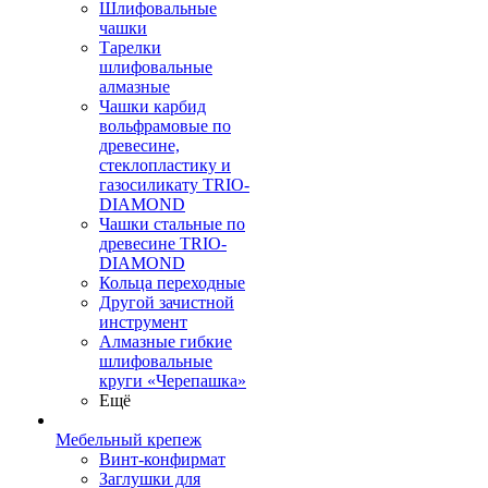
Шлифовальные
чашки
Тарелки
шлифовальные
алмазные
Чашки карбид
вольфрамовые по
древесине,
стеклопластику и
газосиликату TRIO-
DIAMOND
Чашки стальные по
древесине TRIO-
DIAMOND
Кольца переходные
Другой зачистной
инструмент
Алмазные гибкие
шлифовальные
круги «Черепашка»
Ещё
Мебельный крепеж
Винт-конфирмат
Заглушки для