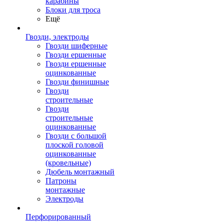
карабины
Блоки для троса
Ещё
Гвозди, электроды
Гвозди шиферные
Гвозди ершенные
Гвозди ершенные
оцинкованные
Гвозди финишные
Гвозди
строительные
Гвозди
строительные
оцинкованные
Гвозди с большой
плоской головой
оцинкованные
(кровельные)
Дюбель монтажный
Патроны
монтажные
Электроды
Перфорированный