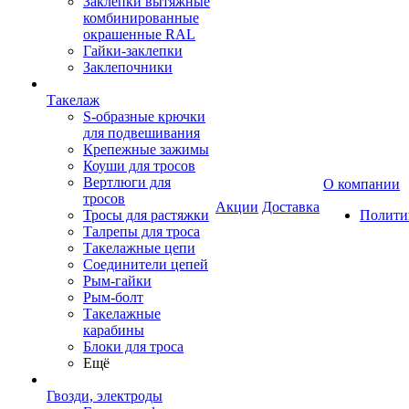
Заклепки вытяжные
комбинированные
окрашенные RAL
Гайки-заклепки
Заклепочники
Такелаж
S-образные крючки
для подвешивания
Крепежные зажимы
Коуши для тросов
Вертлюги для
О компании
тросов
Акции
Доставка
Тросы для растяжки
Полити
Талрепы для троса
Такелажные цепи
Соединители цепей
Рым-гайки
Рым-болт
Такелажные
карабины
Блоки для троса
Ещё
Гвозди, электроды