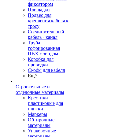
фиксатором
Площадки
Подвес для
крепления кабеля к
тросу
Соединительный
кабель - канал
Труба
гофрированная
ПВХ с зондом
Коробка для
проводки
Скобы для кабеля
Ещё
Строительные и
отделочные материалы
Крестики
пластиковые для
плитки
Маркеры
Обтирочные
материалы
Упаковочные
материалы