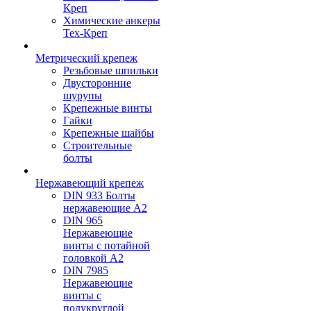
Креп
Химические анкеры
Тех-Креп
Метрический крепеж
Резьбовые шпильки
Двусторонние
шурупы
Крепежные винты
Гайки
Крепежные шайбы
Строительные
болты
Нержавеющий крепеж
DIN 933 Болты
нержавеющие А2
DIN 965
Нержавеющие
винты с потайной
головкой А2
DIN 7985
Нержавеющие
винты с
полукруглой