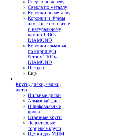
Сверло по дереву
Сверла по металлу
Коронки по металлу
Коронки и Фрезы
алмазные по плитке
и натуральному
камню TRIO-
DIAMOND
Коронки алмазные
по кирпичу и
бетону TRIO-
DIAMOND
Насадки
Ещё
Круги, диски, чашки,
щетки
Пильные диски
Алмазный диск
Шлифовальные
круги
Отрезные круги
Лепестковые
торцевые круги
Щетки для УШМ