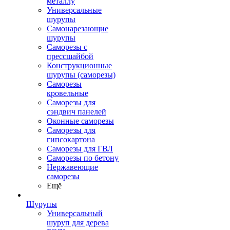
металлу
Универсальные
шурупы
Самонарезающие
шурупы
Саморезы с
прессшайбой
Конструкционные
шурупы (саморезы)
Саморезы
кровельные
Саморезы для
сэндвич панелей
Оконные саморезы
Саморезы для
гипсокартона
Саморезы для ГВЛ
Саморезы по бетону
Нержавеющие
саморезы
Ещё
Шурупы
Универсальный
шуруп для дерева