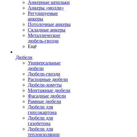
Анкерные шпильки
Анкеры «молли»
Регулируемые
анкеры
Потолочные анкеры
Складные анкеры
Металлические
дюбель-гвозди
Ещё
Дюбели
Универсальные
дюбели
Дюбели-гвозди
Распорные дюбели
Дюбели-хомуты
Монтажные дюбели
Фасадные дюбели
Рамные дюбели
Дюбели для
гипсокартона
Дюбели для
газобетона
Дюбели для
теплоизоляции