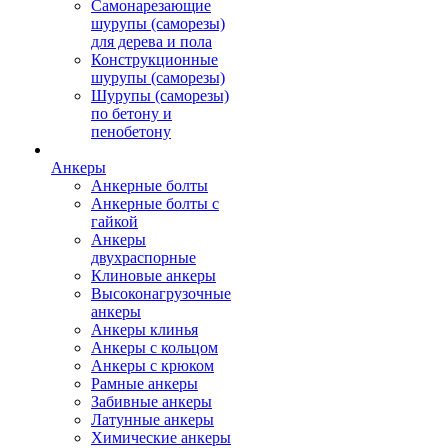
Самонарезающие
шурупы (саморезы)
для дерева и пола
Конструкционные
шурупы (саморезы)
Шурупы (саморезы)
по бетону и
пенобетону
Анкеры
Анкерные болты
Анкерные болты с
гайкой
Анкеры
двухраспорные
Клиновые анкеры
Высоконагрузочные
анкеры
Анкеры клинья
Анкеры с кольцом
Анкеры с крюком
Рамные анкеры
Забивные анкеры
Латунные анкеры
Химические анкеры