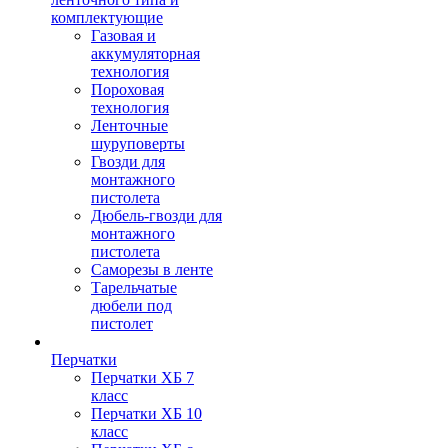
комплектующие
Газовая и
аккумуляторная
технология
Пороховая
технология
Ленточные
шуруповерты
Гвозди для
монтажного
пистолета
Дюбель-гвозди для
монтажного
пистолета
Саморезы в ленте
Тарельчатые
дюбели под
пистолет
Перчатки
Перчатки ХБ 7
класс
Перчатки ХБ 10
класс