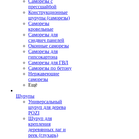
Саморезы с
прессшайбой
Конструкционные
шурупы (саморезы)
Саморезы
кровельные
Саморезы для
сэндвич панелей
Оконные саморезы
Саморезы для
гипсокартона
Саморезы для ГВЛ
Саморезы по бетону
Нержавеющие
саморезы
Ещё
Шурупы
Универсальный
шуруп для дерева
POZI
Шуруп для
крепления
деревянных лаг и
реек (глухарь)