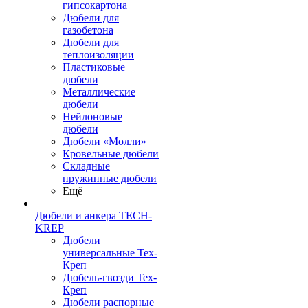
гипсокартона
Дюбели для
газобетона
Дюбели для
теплоизоляции
Пластиковые
дюбели
Металлические
дюбели
Нейлоновые
дюбели
Дюбели «Молли»
Кровельные дюбели
Складные
пружинные дюбели
Ещё
Дюбели и анкера TECH-
KREP
Дюбели
универсальные Тех-
Креп
Дюбель-гвозди Тех-
Креп
Дюбели распорные