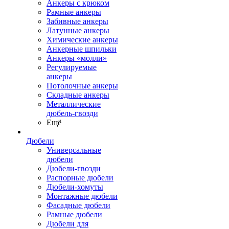
Анкеры с крюком
Рамные анкеры
Забивные анкеры
Латунные анкеры
Химические анкеры
Анкерные шпильки
Анкеры «молли»
Регулируемые
анкеры
Потолочные анкеры
Складные анкеры
Металлические
дюбель-гвозди
Ещё
Дюбели
Универсальные
дюбели
Дюбели-гвозди
Распорные дюбели
Дюбели-хомуты
Монтажные дюбели
Фасадные дюбели
Рамные дюбели
Дюбели для