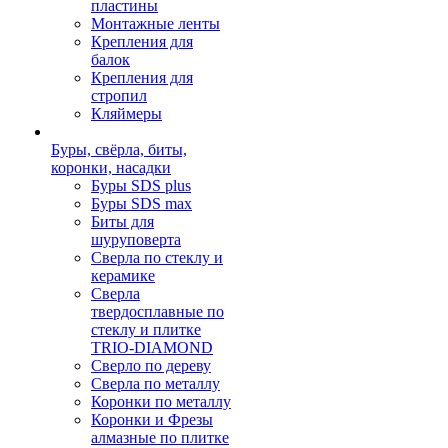
пластины
Монтажные ленты
Крепления для
балок
Крепления для
стропил
Кляймеры
Буры, свёрла, биты,
коронки, насадки
Буры SDS plus
Буры SDS max
Биты для
шуруповерта
Сверла по стеклу и
керамике
Сверла
твердосплавные по
стеклу и плитке
TRIO-DIAMOND
Сверло по дереву
Сверла по металлу
Коронки по металлу
Коронки и Фрезы
алмазные по плитке