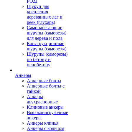
POZI
Шуруп для
крепления
деревянных лаг и
реек (глухарь)
Самонарезающие
шурупы (саморезы)
для дерева и пола
Конструкционные
шурупы (саморезы)
Шурупы (саморезы)
по бетону и
пенобетону
Анкеры
Анкерные болты
Анкерные болты с
гайкой
Анкеры
двухраспорные
Клиновые анкеры
Высоконагрузочные
анкеры
Анкеры клинья
Анкеры с кольцом