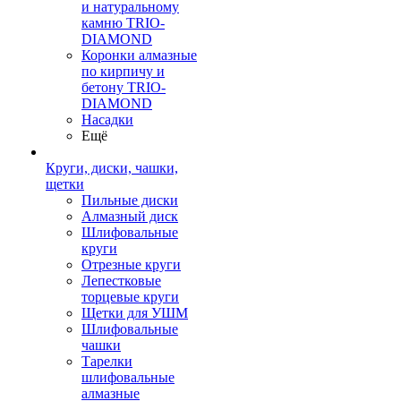
и натуральному
камню TRIO-
DIAMOND
Коронки алмазные
по кирпичу и
бетону TRIO-
DIAMOND
Насадки
Ещё
Круги, диски, чашки,
щетки
Пильные диски
Алмазный диск
Шлифовальные
круги
Отрезные круги
Лепестковые
торцевые круги
Щетки для УШМ
Шлифовальные
чашки
Тарелки
шлифовальные
алмазные