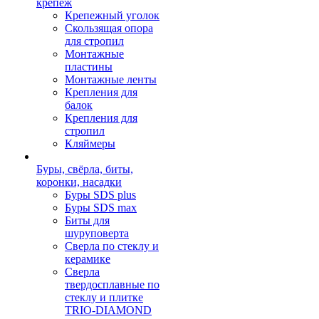
крепеж
Крепежный уголок
Скользящая опора
для стропил
Монтажные
пластины
Монтажные ленты
Крепления для
балок
Крепления для
стропил
Кляймеры
Буры, свёрла, биты,
коронки, насадки
Буры SDS plus
Буры SDS max
Биты для
шуруповерта
Сверла по стеклу и
керамике
Сверла
твердосплавные по
стеклу и плитке
TRIO-DIAMOND