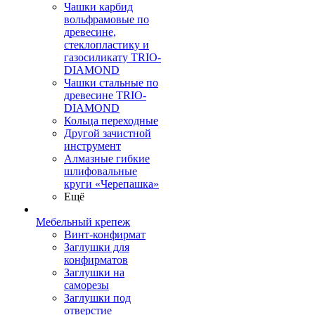
Чашки карбид
вольфрамовые по
древесине,
стеклопластику и
газосиликату TRIO-
DIAMOND
Чашки стальные по
древесине TRIO-
DIAMOND
Кольца переходные
Другой зачистной
инструмент
Алмазные гибкие
шлифовальные
круги «Черепашка»
Ещё
Мебельный крепеж
Винт-конфирмат
Заглушки для
конфирматов
Заглушки на
саморезы
Заглушки под
отверстие