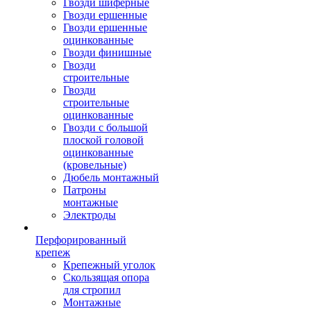
Гвозди шиферные
Гвозди ершенные
Гвозди ершенные
оцинкованные
Гвозди финишные
Гвозди
строительные
Гвозди
строительные
оцинкованные
Гвозди с большой
плоской головой
оцинкованные
(кровельные)
Дюбель монтажный
Патроны
монтажные
Электроды
Перфорированный
крепеж
Крепежный уголок
Скользящая опора
для стропил
Монтажные