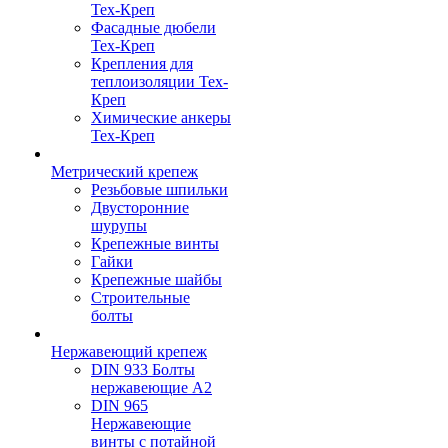
Тех-Креп
Фасадные дюбели
Тех-Креп
Крепления для
теплоизоляции Тех-
Креп
Химические анкеры
Тех-Креп
Метрический крепеж
Резьбовые шпильки
Двусторонние
шурупы
Крепежные винты
Гайки
Крепежные шайбы
Строительные
болты
Нержавеющий крепеж
DIN 933 Болты
нержавеющие А2
DIN 965
Нержавеющие
винты с потайной