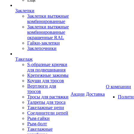
Заклепки
Заклепки вытяжные
комбинированные
Заклепки вытяжные
комбинированные
окрашенные RAL
Гайки-заклепки
Заклепочники
Такелаж
S-образные крючки
для подвешивания
Крепежные зажимы
Коуши для тросов
Вертлюги для
О компании
тросов
Акции
Доставка
Тросы для растяжки
Полити
Талрепы для троса
Такелажные цепи
Соединители цепей
Рым-гайки
Рым-болт
Такелажные