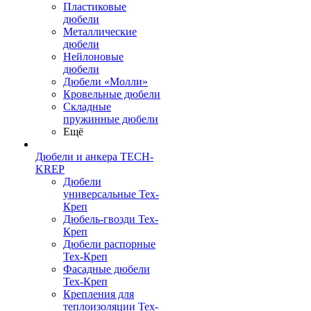
Пластиковые
дюбели
Металлические
дюбели
Нейлоновые
дюбели
Дюбели «Молли»
Кровельные дюбели
Складные
пружинные дюбели
Ещё
Дюбели и анкера TECH-
KREP
Дюбели
универсальные Тех-
Креп
Дюбель-гвозди Тех-
Креп
Дюбели распорные
Тех-Креп
Фасадные дюбели
Тех-Креп
Крепления для
теплоизоляции Тех-