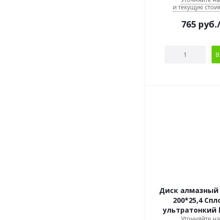
и текущую стои
765
руб.
В
Диск алмазный
200*25,4 Сп
ультратонкий h
Уточняйте н