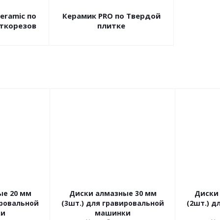
Сeramic по
Керамик PRO по Твердой
иткорезов
плитке
ые 20 мм
Диски алмазные 30 мм
Диски
ировальной
(3шт.) для гравировальной
(2шт.) д
ки
машинки