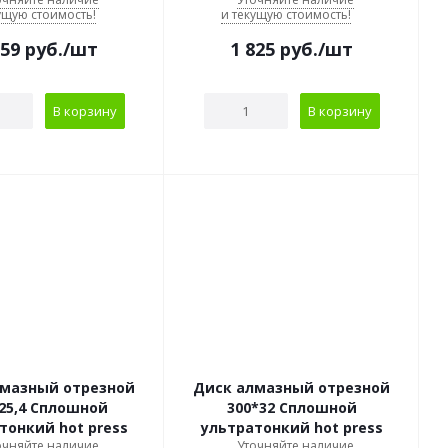
ущую стоимость!
и текущую стоимость!
259
руб.
/шт
1 825
руб.
/шт
В корзину
В корзину
лмазный отрезной
Диск алмазный отрезной
25,4 Сплошной
300*32 Сплошной
тонкий hot press
ультратонкий hot press
очняйте наличие
Уточняйте наличие