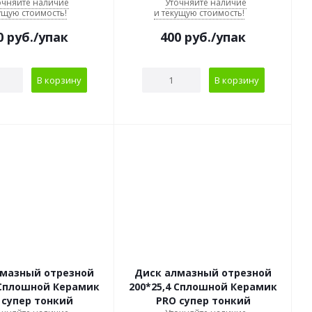
очняйте наличие
Уточняйте наличие
ущую стоимость!
и текущую стоимость!
0
руб.
/упак
400
руб.
/упак
В корзину
В корзину
лмазный отрезной
Диск алмазный отрезной
 Сплошной Керамик
200*25,4 Сплошной Керамик
 супер тонкий
PRO супер тонкий