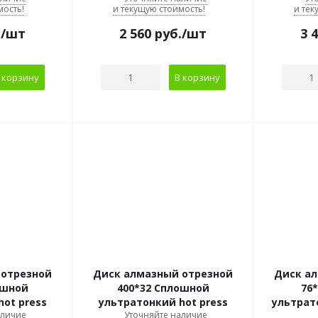
мость!
и текущую стоимость!
и тек
.
/шт
2 560
руб.
/шт
3 
 корзину
В корзину
 отрезной
Диск алмазный отрезной
Диск а
ошной
400*32 Сплошной
76
ot press
ультратонкий hot press
ультрат
аличие
Уточняйте наличие