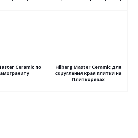
Master Сeramic по
Hilberg Master Сeramic для
амограниту
скругления края плитки на
Плиткорезах