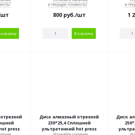
мость!
и текущую стоимость!
и тек
/шт
800
руб.
/шт
1 
 корзину
В корзину
 отрезной
Диск алмазный отрезной
Диск а
лошной
230*25,4 Сплошной
250*
ot press
ультратонкий hot press
ультра
аличие
Уточняйте наличие
Ут