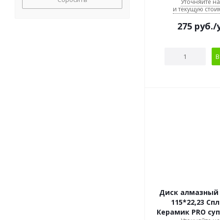
Уточняйте н
и текущую стои
275
руб.
/
В
Диск алмазный
115*22,23 Сп
Керамик PRO су