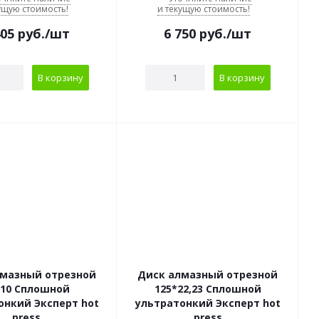
ущую стоимость!
и текущую стоимость!
405
руб.
/шт
6 750
руб.
/шт
В корзину
В корзину
лмазный отрезной
Диск алмазный отрезной
*10 Сплошной
125*22,23 Сплошной
онкий Эксперт hot
ультратонкий Эксперт hot
press
press