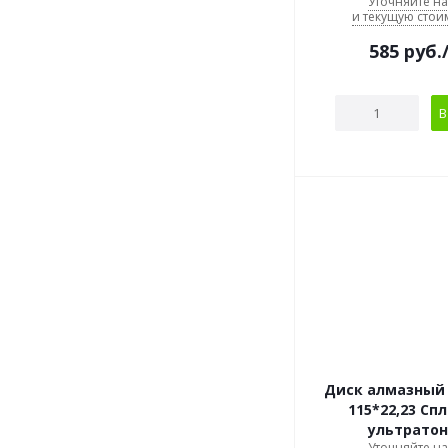
Уточняйте н
и текущую стои
585
руб.
В
Диск алмазный
115*22,23 Сп
ультрато
Уточняйте н