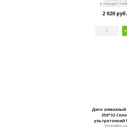
и текущую стои
2 020
руб
В
Диск алмазный
350*32 Спл
ультратонкий h
Уточняйте н