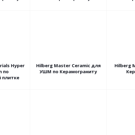
rials Hyper
Hilberg Master Сeramic для
Hilberg 
m по
УШМ по Керамограниту
Кер
 плитке