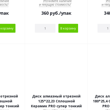
аличие
Уточняйте наличие
Ут
мость!
и текущую стоимость!
и тек
упак
360
руб.
/упак
34
 корзину
В корзину
 отрезной
Диск алмазный отрезной
Диск а
лошной
125*22,23 Сплошной
180*25,4
пер тонкий
Керамик PRO супер тонкий
PRO