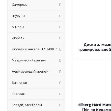
Саморезы
Шурупы
Анкеры
Дюбели
Диски алмаз
Дюбели и анкера TECH-KREP
гравировально
Метрический крепеж
Нержавеющий крепеж
Заклепки
Такелаж
Hilberg Hard Mate
Гвозди, электроды
Thin по Керам