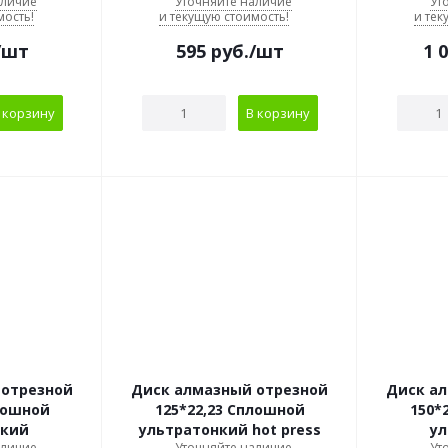
аличие
Уточняйте наличие
Ут
мость!
и текущую стоимость!
и тек
/шт
595
руб.
/шт
1 
 корзину
В корзину
 отрезной
Диск алмазный отрезной
Диск а
лошной
125*22,23 Сплошной
150*
нкий
ультратонкий hot press
у
аличие
Уточняйте наличие
Ут