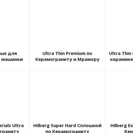
ные для
Ultra Thin Premium по
Ultra Thi
й машинки
Керамограниту и Мрамору
керамике
rials Ultra
Hilberg Super Hard Сплошной
Hilberg E
ограниту
по Керамограниту
Кер