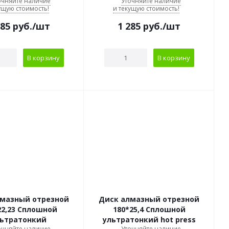
очняйте наличие
Уточняйте наличие
ущую стоимость!
и текущую стоимость!
085
руб.
/шт
1 285
руб.
/шт
В корзину
В корзину
лмазный отрезной
Диск алмазный отрезной
22,23 Сплошной
180*25,4 Сплошной
льтратонкий
ультратонкий hot press
очняйте наличие
Уточняйте наличие