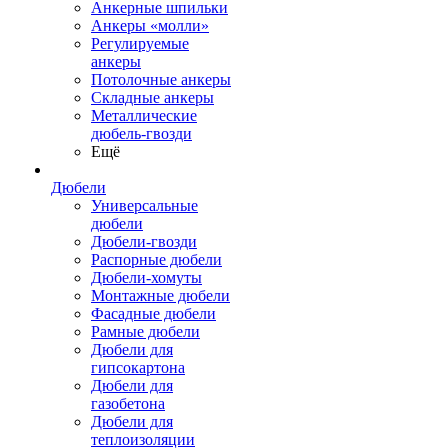
Анкерные шпильки
Анкеры «молли»
Регулируемые
анкеры
Потолочные анкеры
Складные анкеры
Металлические
дюбель-гвозди
Ещё
Дюбели
Универсальные
дюбели
Дюбели-гвозди
Распорные дюбели
Дюбели-хомуты
Монтажные дюбели
Фасадные дюбели
Рамные дюбели
Дюбели для
гипсокартона
Дюбели для
газобетона
Дюбели для
теплоизоляции