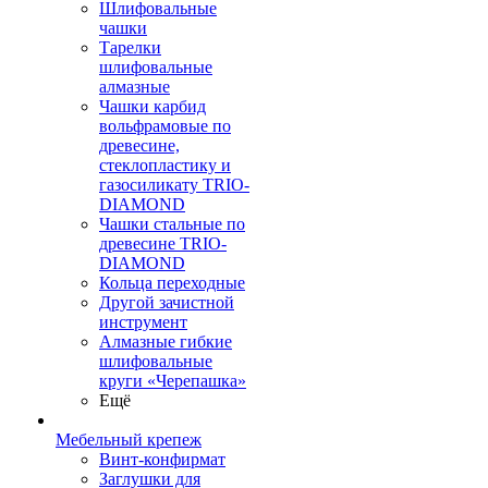
Шлифовальные
чашки
Тарелки
шлифовальные
алмазные
Чашки карбид
вольфрамовые по
древесине,
стеклопластику и
газосиликату TRIO-
DIAMOND
Чашки стальные по
древесине TRIO-
DIAMOND
Кольца переходные
Другой зачистной
инструмент
Алмазные гибкие
шлифовальные
круги «Черепашка»
Ещё
Мебельный крепеж
Винт-конфирмат
Заглушки для