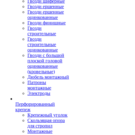
Гвозди шиферные
Гвозди ершенные
Гвозди ершенные
оцинкованные
Гвозди финишные
Гвозди
строительные
Гвозди
строительные
оцинкованные
Гвозди с большой
плоской головой
оцинкованные
(кровельные)
Дюбель монтажный
Патроны
монтажные
Электроды
Перфорированный
крепеж
Крепежный уголок
Скользящая опора
для стропил
Монтажные