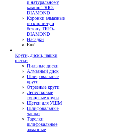
и натуральному
камню TRIO-
DIAMOND
Коронки алмазные
по кирпичу и
бетону TRIO-
DIAMOND
Насадки
Ещё
Круги, диски, чашки,
щетки
Пильные диски
Алмазный диск
Шлифовальные
круги
Отрезные круги
Лепестковые
торцевые круги
Щетки для УШМ
Шлифовальные
чашки
Тарелки
шлифовальные
алмазные