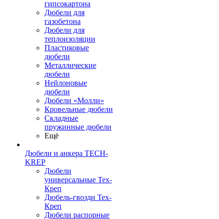
гипсокартона
Дюбели для
газобетона
Дюбели для
теплоизоляции
Пластиковые
дюбели
Металлические
дюбели
Нейлоновые
дюбели
Дюбели «Молли»
Кровельные дюбели
Складные
пружинные дюбели
Ещё
Дюбели и анкера TECH-
KREP
Дюбели
универсальные Тех-
Креп
Дюбель-гвозди Тех-
Креп
Дюбели распорные