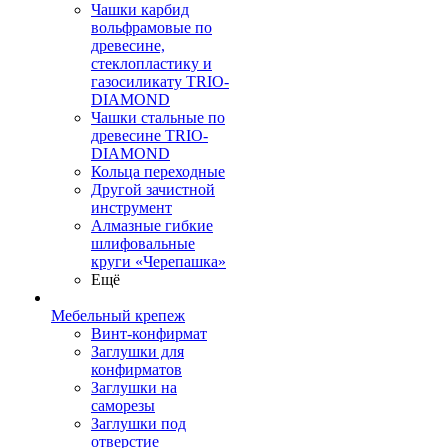
Чашки карбид
вольфрамовые по
древесине,
стеклопластику и
газосиликату TRIO-
DIAMOND
Чашки стальные по
древесине TRIO-
DIAMOND
Кольца переходные
Другой зачистной
инструмент
Алмазные гибкие
шлифовальные
круги «Черепашка»
Ещё
Мебельный крепеж
Винт-конфирмат
Заглушки для
конфирматов
Заглушки на
саморезы
Заглушки под
отверстие