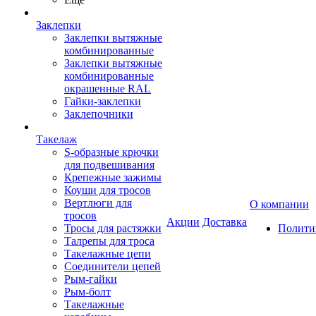
Заклепки
Заклепки вытяжные
комбинированные
Заклепки вытяжные
комбинированные
окрашенные RAL
Гайки-заклепки
Заклепочники
Такелаж
S-образные крючки
для подвешивания
Крепежные зажимы
Коуши для тросов
Вертлюги для
О компании
тросов
Акции
Доставка
Тросы для растяжки
Полити
Талрепы для троса
Такелажные цепи
Соединители цепей
Рым-гайки
Рым-болт
Такелажные