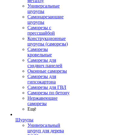
металлу
Универсальные
шурупы
Самонарезающие
шурупы
Саморезы с
прессшайбой
Конструкционные
шурупы (саморезы)
Саморезы
кровельные
Саморезы для
сэндвич панелей
Оконные саморезы
Саморезы для
гипсокартона
Саморезы для ГВЛ
Саморезы по бетону
Нержавеющие
саморезы
Ещё
Шурупы
Универсальный
шуруп для дерева