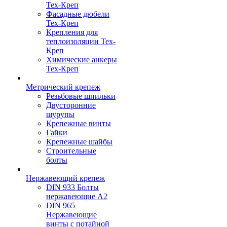
Тех-Креп
Фасадные дюбели
Тех-Креп
Крепления для
теплоизоляции Тех-
Креп
Химические анкеры
Тех-Креп
Метрический крепеж
Резьбовые шпильки
Двусторонние
шурупы
Крепежные винты
Гайки
Крепежные шайбы
Строительные
болты
Нержавеющий крепеж
DIN 933 Болты
нержавеющие А2
DIN 965
Нержавеющие
винты с потайной