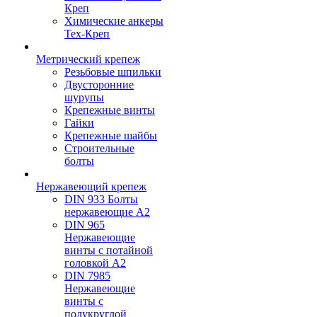
Креп
Химические анкеры
Тех-Креп
Метрический крепеж
Резьбовые шпильки
Двусторонние
шурупы
Крепежные винты
Гайки
Крепежные шайбы
Строительные
болты
Нержавеющий крепеж
DIN 933 Болты
нержавеющие А2
DIN 965
Нержавеющие
винты с потайной
головкой А2
DIN 7985
Нержавеющие
винты с
полукруглой