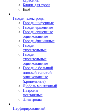
карабины
Блоки для троса
Ещё
Гвозди, электроды
Гвозди шиферные
Гвозди ершенные
Гвозди ершенные
оцинкованные
Гвозди финишные
Гвозди
строительные
Гвозди
строительные
оцинкованные
Гвозди с большой
плоской головой
оцинкованные
(кровельные)
Дюбель монтажный
Патроны
монтажные
Электроды
Перфорированный