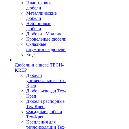
Пластиковые
дюбели
Металлические
дюбели
Нейлоновые
дюбели
Дюбели «Молли»
Кровельные дюбели
Складные
пружинные дюбели
Ещё
Дюбели и анкера TECH-
KREP
Дюбели
универсальные Тех-
Креп
Дюбель-гвозди Тех-
Креп
Дюбели распорные
Тех-Креп
Фасадные дюбели
Тех-Креп
Крепления для
теплоизоляции Тех-