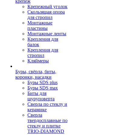
крепеж
Крепежный уголок
Скользящая опора
для стропил
Монтажные
пластины
Монтажные ленты
Крепления для
балок
Крепления для
стропил
Кляймеры
Буры, свёрла, биты,
коронки, насадки
Буры SDS plus
Буры SDS max
Биты для
шуруповерта
Сверла по стеклу и
керамике
Сверла
твердосплавные по
стеклу и плитке
TRIO-DIAMOND