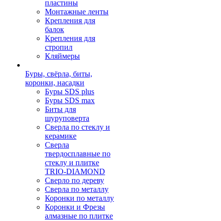
пластины
Монтажные ленты
Крепления для
балок
Крепления для
стропил
Кляймеры
Буры, свёрла, биты,
коронки, насадки
Буры SDS plus
Буры SDS max
Биты для
шуруповерта
Сверла по стеклу и
керамике
Сверла
твердосплавные по
стеклу и плитке
TRIO-DIAMOND
Сверло по дереву
Сверла по металлу
Коронки по металлу
Коронки и Фрезы
алмазные по плитке