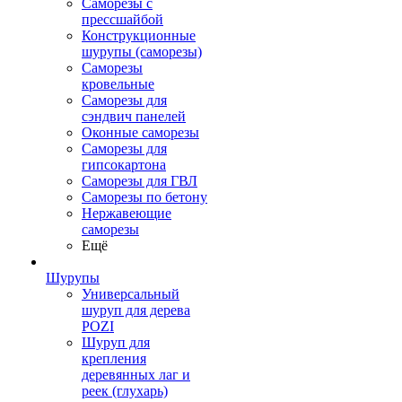
Саморезы с
прессшайбой
Конструкционные
шурупы (саморезы)
Саморезы
кровельные
Саморезы для
сэндвич панелей
Оконные саморезы
Саморезы для
гипсокартона
Саморезы для ГВЛ
Саморезы по бетону
Нержавеющие
саморезы
Ещё
Шурупы
Универсальный
шуруп для дерева
POZI
Шуруп для
крепления
деревянных лаг и
реек (глухарь)