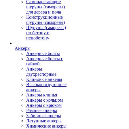
Самонарезающие
шурупы (саморезы)
для дерева и пола
Конструкционные
шурупы (саморезы)
Шурупы (саморезы)
по бетону и
пенобетону
Анкеры
Анкерные болты
Анкерные болты с
гайкой
Анкеры
двухраспорные
Клиновые анкеры
Высоконагрузочные
анкеры
Анкеры клинья
Анкеры с кольцом
Анкеры с крюком
Рамные анкеры
Забивные анкеры
Латунные анкеры
Химические анкеры