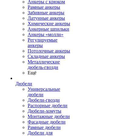
Анкеры с крюком
Рамные анкеры
Забивные анкеры
Латунные анкеры
Химические анкеры
Анкерные шпильки
Анкеры «молли»
Регулируемые
анкеры
Потолочные анкеры
Складные анкеры
Металлические
дюбель-гвозди
Ещё
Дюбели
Универсальные
дюбели
Дюбели-гвозди
Распорные дюбели
Дюбели-хомуты
Монтажные дюбели
Фасадные дюбели
Рамные дюбели
Дюбели для