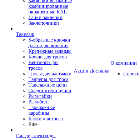
Заклепки вытяжные
комбинированные
окрашенные RAL
Гайки-заклепки
Заклепочники
Такелаж
S-образные крючки
для подвешивания
Крепежные зажимы
Коуши для тросов
Вертлюги для
О компании
тросов
Акции
Доставка
Тросы для растяжки
Полити
Талрепы для троса
Такелажные цепи
Соединители цепей
Рым-гайки
Рым-болт
Такелажные
карабины
Блоки для троса
Ещё
Гвозди, электроды