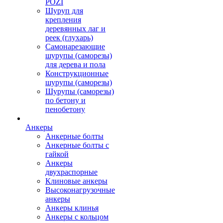
POZI
Шуруп для
крепления
деревянных лаг и
реек (глухарь)
Самонарезающие
шурупы (саморезы)
для дерева и пола
Конструкционные
шурупы (саморезы)
Шурупы (саморезы)
по бетону и
пенобетону
Анкеры
Анкерные болты
Анкерные болты с
гайкой
Анкеры
двухраспорные
Клиновые анкеры
Высоконагрузочные
анкеры
Анкеры клинья
Анкеры с кольцом