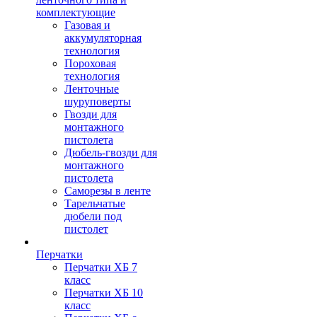
комплектующие
Газовая и
аккумуляторная
технология
Пороховая
технология
Ленточные
шуруповерты
Гвозди для
монтажного
пистолета
Дюбель-гвозди для
монтажного
пистолета
Саморезы в ленте
Тарельчатые
дюбели под
пистолет
Перчатки
Перчатки ХБ 7
класс
Перчатки ХБ 10
класс