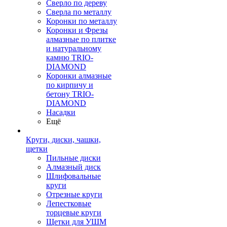
Сверло по дереву
Сверла по металлу
Коронки по металлу
Коронки и Фрезы
алмазные по плитке
и натуральному
камню TRIO-
DIAMOND
Коронки алмазные
по кирпичу и
бетону TRIO-
DIAMOND
Насадки
Ещё
Круги, диски, чашки,
щетки
Пильные диски
Алмазный диск
Шлифовальные
круги
Отрезные круги
Лепестковые
торцевые круги
Щетки для УШМ