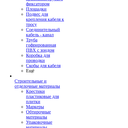
фиксатором
Площадки
Подвес для
крепления кабеля к
тросу
Соединительный
кабель - канал
Труба
гофрированная
ПВХ с зондом
Коробка для
проводки
Скобы для кабеля
Ещё
Строительные и
отделочные материалы
Крестики
пластиковые для
плитки
Маркеры
Обтирочные
материалы
Упаковочные
материалы