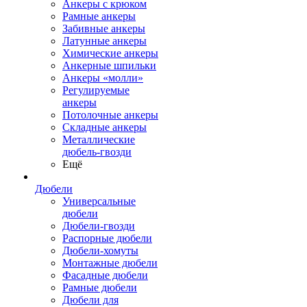
Анкеры с крюком
Рамные анкеры
Забивные анкеры
Латунные анкеры
Химические анкеры
Анкерные шпильки
Анкеры «молли»
Регулируемые
анкеры
Потолочные анкеры
Складные анкеры
Металлические
дюбель-гвозди
Ещё
Дюбели
Универсальные
дюбели
Дюбели-гвозди
Распорные дюбели
Дюбели-хомуты
Монтажные дюбели
Фасадные дюбели
Рамные дюбели
Дюбели для