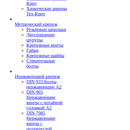
Креп
Химические анкеры
Тех-Креп
Метрический крепеж
Резьбовые шпильки
Двусторонние
шурупы
Крепежные винты
Гайки
Крепежные шайбы
Строительные
болты
Нержавеющий крепеж
DIN 933 Болты
нержавеющие А2
DIN 965
Нержавеющие
винты с потайной
головкой А2
DIN 7985
Нержавеющие
винты с
полукруглой