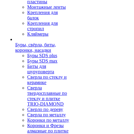
пластины
Монтажные ленты
Крепления для
балок
Крепления для
стропил
Кляймеры
Буры, свёрла, биты,
коронки, насадки
Буры SDS plus
Буры SDS max
Биты для
шуруповерта
Сверла по стеклу и
керамике
Сверла
твердосплавные по
стеклу и плитке
TRIO-DIAMOND
Сверло по дереву
Сверла по металлу
Коронки по металлу
Коронки и Фрезы
алмазные по плитке