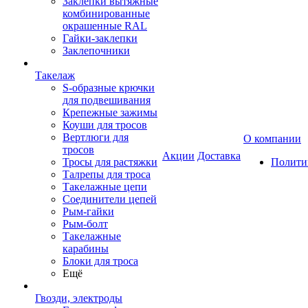
Заклепки вытяжные
комбинированные
окрашенные RAL
Гайки-заклепки
Заклепочники
Такелаж
S-образные крючки
для подвешивания
Крепежные зажимы
Коуши для тросов
Вертлюги для
О компании
тросов
Акции
Доставка
Тросы для растяжки
Полити
Талрепы для троса
Такелажные цепи
Соединители цепей
Рым-гайки
Рым-болт
Такелажные
карабины
Блоки для троса
Ещё
Гвозди, электроды