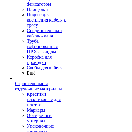
фиксатором
Площадки
Подвес для
крепления кабеля к
тросу
Соединительный
кабель - канал
Труба
гофрированная
ПВХ с зондом
Коробка для
проводки
Скобы для кабеля
Ещё
Строительные и
отделочные материалы
Крестики
пластиковые для
плитки
Маркеры
Обтирочные
материалы
Упаковочные
материалы