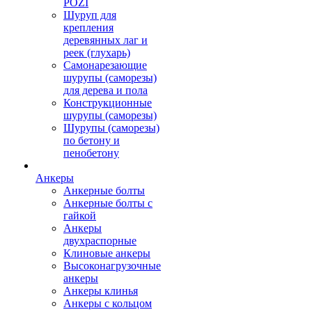
POZI
Шуруп для
крепления
деревянных лаг и
реек (глухарь)
Самонарезающие
шурупы (саморезы)
для дерева и пола
Конструкционные
шурупы (саморезы)
Шурупы (саморезы)
по бетону и
пенобетону
Анкеры
Анкерные болты
Анкерные болты с
гайкой
Анкеры
двухраспорные
Клиновые анкеры
Высоконагрузочные
анкеры
Анкеры клинья
Анкеры с кольцом