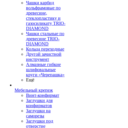
Чашки карбид
вольфрамовые по
древесине,
стеклопластику и
газосиликату TRIO-
DIAMOND
Чашки стальные по
древесине TRIO-
DIAMOND
Кольца переходные
Другой зачистной
инструмент
Алмазные гибкие
шлифовальные
круги «Черепашка»
Ещё
Мебельный крепеж
Винт-конфирмат
Заглушки для
конфирматов
Заглушки на
саморезы
Заглушки под
отверстие