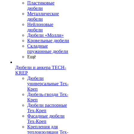
Пластиковые
дюбели
Металлические
дюбели
Нейлоновые
дюбели
Дюбели «Молли»
Кровельные дюбели
Складные
пружинные дюбели
Ещё
Дюбели и анкера TECH-
KREP
Дюбели
универсальные Тех-
Креп
Дюбель-гвозди Тех-
Креп
Дюбели распорные
Тех-Креп
Фасадные дюбели
Тех-Креп
Крепления для
теплоизоляции Тех-