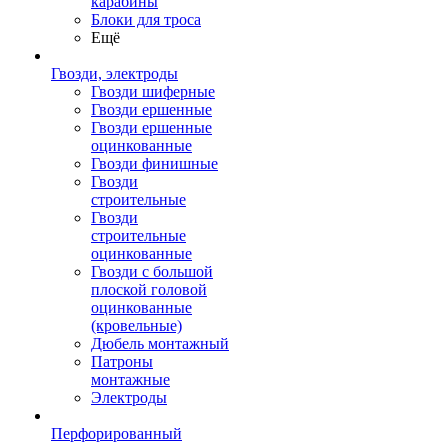
карабины
Блоки для троса
Ещё
Гвозди, электроды
Гвозди шиферные
Гвозди ершенные
Гвозди ершенные
оцинкованные
Гвозди финишные
Гвозди
строительные
Гвозди
строительные
оцинкованные
Гвозди с большой
плоской головой
оцинкованные
(кровельные)
Дюбель монтажный
Патроны
монтажные
Электроды
Перфорированный