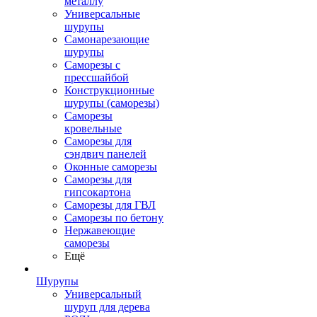
металлу
Универсальные
шурупы
Самонарезающие
шурупы
Саморезы с
прессшайбой
Конструкционные
шурупы (саморезы)
Саморезы
кровельные
Саморезы для
сэндвич панелей
Оконные саморезы
Саморезы для
гипсокартона
Саморезы для ГВЛ
Саморезы по бетону
Нержавеющие
саморезы
Ещё
Шурупы
Универсальный
шуруп для дерева