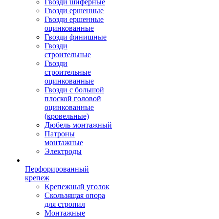
Гвозди шиферные
Гвозди ершенные
Гвозди ершенные
оцинкованные
Гвозди финишные
Гвозди
строительные
Гвозди
строительные
оцинкованные
Гвозди с большой
плоской головой
оцинкованные
(кровельные)
Дюбель монтажный
Патроны
монтажные
Электроды
Перфорированный
крепеж
Крепежный уголок
Скользящая опора
для стропил
Монтажные