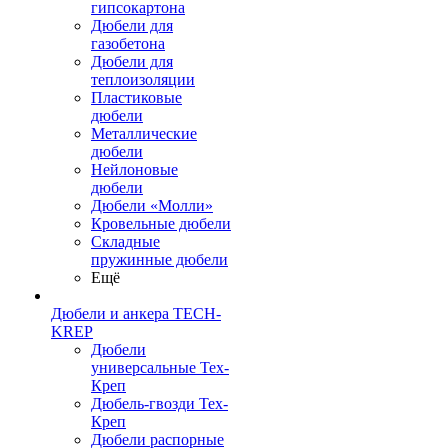
гипсокартона
Дюбели для
газобетона
Дюбели для
теплоизоляции
Пластиковые
дюбели
Металлические
дюбели
Нейлоновые
дюбели
Дюбели «Молли»
Кровельные дюбели
Складные
пружинные дюбели
Ещё
Дюбели и анкера TECH-
KREP
Дюбели
универсальные Тех-
Креп
Дюбель-гвозди Тех-
Креп
Дюбели распорные