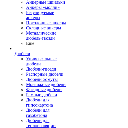
Анкерные шпильки
Анкеры «молли»
Регулируемые
анкеры
Потолочные анкеры
Складные анкеры
Металлические
дюбель-гвозди
Ещё
Дюбели
Универсальные
дюбели
Дюбели-гвозди
Распорные дюбели
Дюбели-хомуты
Монтажные дюбели
Фасадные дюбели
Рамные дюбели
Дюбели для
гипсокартона
Дюбели для
газобетона
Дюбели для
теплоизоляции