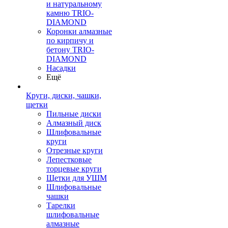
и натуральному
камню TRIO-
DIAMOND
Коронки алмазные
по кирпичу и
бетону TRIO-
DIAMOND
Насадки
Ещё
Круги, диски, чашки,
щетки
Пильные диски
Алмазный диск
Шлифовальные
круги
Отрезные круги
Лепестковые
торцевые круги
Щетки для УШМ
Шлифовальные
чашки
Тарелки
шлифовальные
алмазные