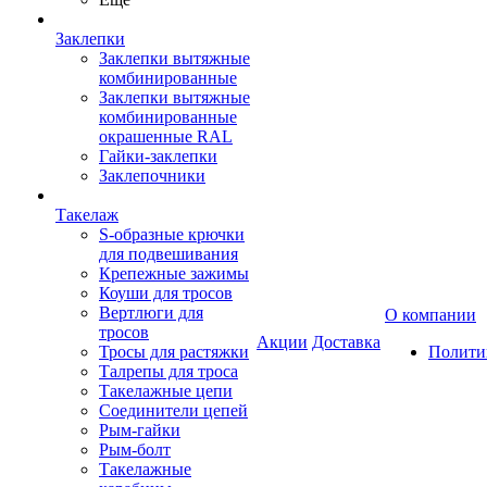
Заклепки
Заклепки вытяжные
комбинированные
Заклепки вытяжные
комбинированные
окрашенные RAL
Гайки-заклепки
Заклепочники
Такелаж
S-образные крючки
для подвешивания
Крепежные зажимы
Коуши для тросов
Вертлюги для
О компании
тросов
Акции
Доставка
Тросы для растяжки
Полити
Талрепы для троса
Такелажные цепи
Соединители цепей
Рым-гайки
Рым-болт
Такелажные