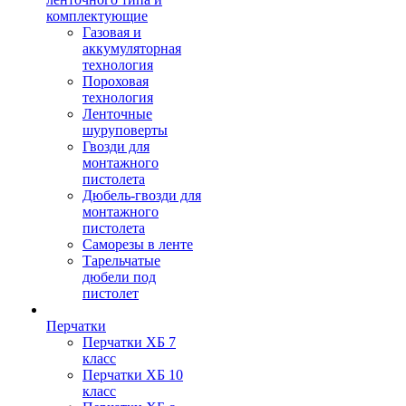
комплектующие
Газовая и
аккумуляторная
технология
Пороховая
технология
Ленточные
шуруповерты
Гвозди для
монтажного
пистолета
Дюбель-гвозди для
монтажного
пистолета
Саморезы в ленте
Тарельчатые
дюбели под
пистолет
Перчатки
Перчатки ХБ 7
класс
Перчатки ХБ 10
класс