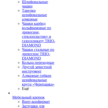
Шлифовальные
чашки
Тарелки
шлифовальные
алмазные
Чашки карбид
вольфрамовые по
древесине,
стеклопластику и
газосиликату TRIO-
DIAMOND
Чашки стальные по
древесине TRIO-
DIAMOND
Кольца переходные
Другой зачистной
инструмент
Алмазные гибкие
шлифовальные
круги «Черепашка»
Ещё
Мебельный крепеж
Винт-конфирмат
Заглушки для