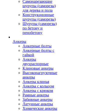
Самонарезающие
шурупы (саморезы)
для дерева и пола
Конструкционные
шурупы (саморезы)
Шурупы (саморезы)
по бетону и
пенобетону
Анкеры
Анкерные болты
Анкерные болты с
гайкой
Анкеры
двухраспорные
Клиновые анкеры
Высоконагрузочные
анкеры
Анкеры клинья
Анкеры с кольцом
Анкеры с крюком
Рамные анкеры
Забивные анкеры
Латунные анкеры
Химические анкеры