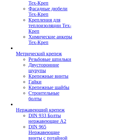
Тех-Креп
Фасадные дюбели
Тех-Креп
Крепления для
теплоизоляции Тех-
Креп
Химические анкеры
Тех-Креп
Метрический крепеж
Резьбовые шпильки
Двусторонние
шурупы
Крепежные винты
Гайки
Крепежные шайбы
Строительные
болты
Нержавеющий крепеж
DIN 933 Болты
нержавеющие А2
DIN 965
Нержавеющие
винты с потайной