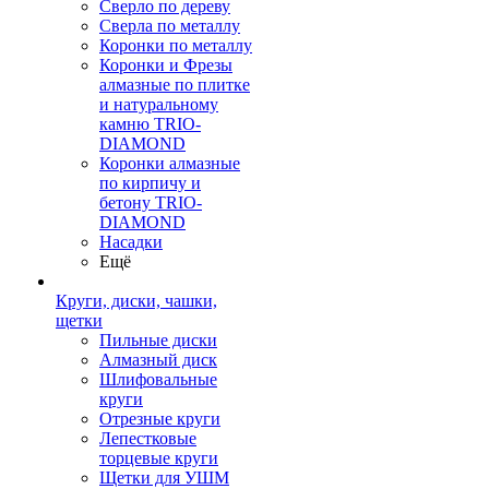
Сверло по дереву
Сверла по металлу
Коронки по металлу
Коронки и Фрезы
алмазные по плитке
и натуральному
камню TRIO-
DIAMOND
Коронки алмазные
по кирпичу и
бетону TRIO-
DIAMOND
Насадки
Ещё
Круги, диски, чашки,
щетки
Пильные диски
Алмазный диск
Шлифовальные
круги
Отрезные круги
Лепестковые
торцевые круги
Щетки для УШМ