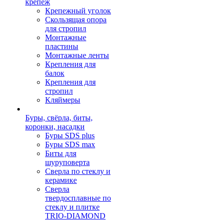
крепеж
Крепежный уголок
Скользящая опора
для стропил
Монтажные
пластины
Монтажные ленты
Крепления для
балок
Крепления для
стропил
Кляймеры
Буры, свёрла, биты,
коронки, насадки
Буры SDS plus
Буры SDS max
Биты для
шуруповерта
Сверла по стеклу и
керамике
Сверла
твердосплавные по
стеклу и плитке
TRIO-DIAMOND