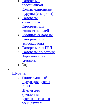
Саморезы с
прессшайбой
Конструкционные
шурупы (саморезы)
Саморезы
кровельные
Саморезы для
сэндвич панелей
Оконные саморезы
Саморезы для
гипсокартона
Саморезы для ГВЛ
Саморезы по бетону
Нержавеющие
саморезы
Ещё
Шурупы
Универсальный
шуруп для дерева
POZI
Шуруп для
крепления
деревянных лаг и
реек (глухарь)