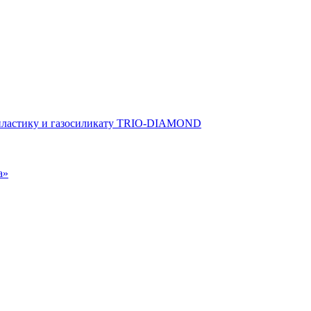
опластику и газосиликату TRIO-DIAMOND
а»