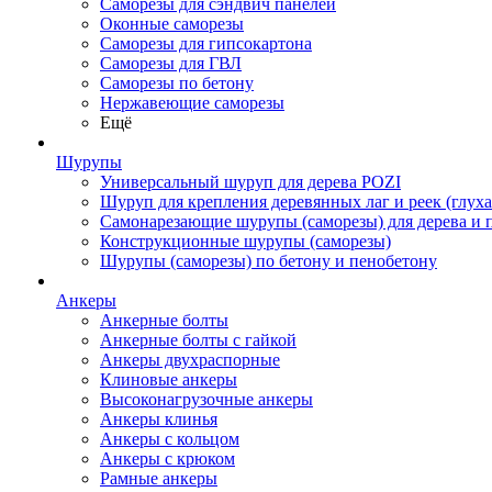
Саморезы для сэндвич панелей
Оконные саморезы
Саморезы для гипсокартона
Саморезы для ГВЛ
Саморезы по бетону
Нержавеющие саморезы
Ещё
Шурупы
Универсальный шуруп для дерева POZI
Шуруп для крепления деревянных лаг и реек (глуха
Самонарезающие шурупы (саморезы) для дерева и 
Конструкционные шурупы (саморезы)
Шурупы (саморезы) по бетону и пенобетону
Анкеры
Анкерные болты
Анкерные болты с гайкой
Анкеры двухраспорные
Клиновые анкеры
Высоконагрузочные анкеры
Анкеры клинья
Анкеры с кольцом
Анкеры с крюком
Рамные анкеры