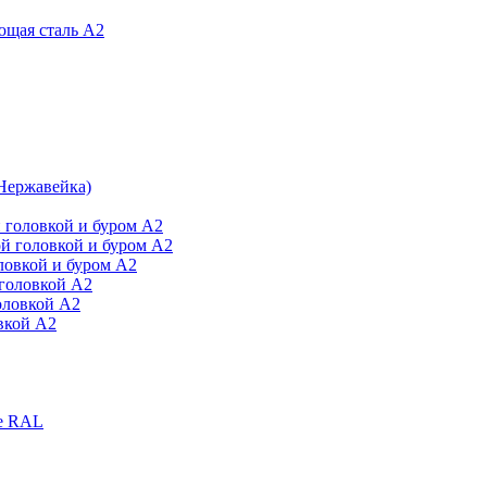
ющая сталь А2
Нержавейка)
 головкой и буром А2
й головкой и буром А2
ловкой и буром А2
головкой А2
оловкой А2
вкой А2
е RAL