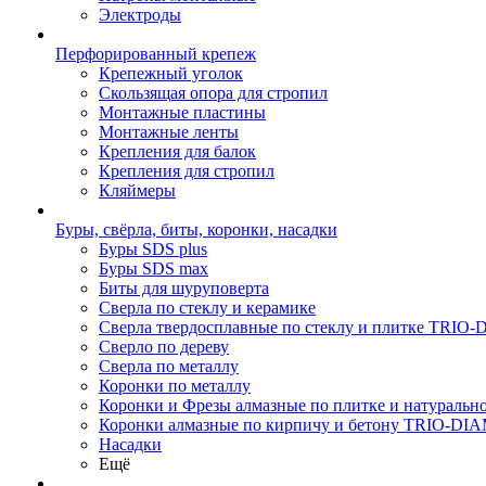
Электроды
Перфорированный крепеж
Крепежный уголок
Скользящая опора для стропил
Монтажные пластины
Монтажные ленты
Крепления для балок
Крепления для стропил
Кляймеры
Буры, свёрла, биты, коронки, насадки
Буры SDS plus
Буры SDS max
Биты для шуруповерта
Сверла по стеклу и керамике
Сверла твердосплавные по стеклу и плитке TRI
Сверло по дереву
Сверла по металлу
Коронки по металлу
Коронки и Фрезы алмазные по плитке и натура
Коронки алмазные по кирпичу и бетону TRIO-D
Насадки
Ещё