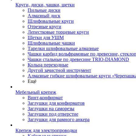
Круги, диски, чашки, щетки
Пильные диски
Алмазный диск
Шлифовальные круги
Отрезные круги
Лепестковые торцевые круги
Щетки для УШМ
Шлифовальные чашки
Тарелки шлифовальные алмазные
Чашки карбид вольфрамовые по древесине, стекл
Чашки стальные по древесине TRIO-DIAMOND
Кольца переходные
Другой зачистной инструмент
Алмазные гибкие шлифовальные круги «Черепашк
Ещё
Мебельный крепеж
Винт-конфирмат
Заглушки для конфирматов
Заглушки на саморезы
Заглушки под отверстие
Заглушки для рамного анкера
Крепеж для электропроводки
Кабельные стяжки