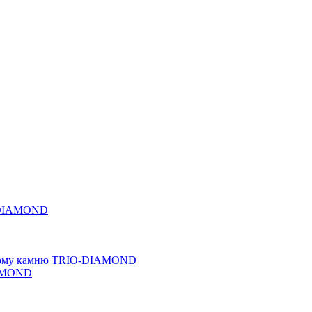
O-DIAMOND
льному камню TRIO-DIAMOND
IAMOND