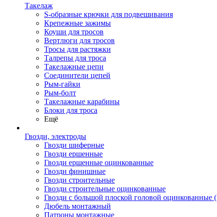
Такелаж
S-образные крючки для подвешивания
Крепежные зажимы
Коуши для тросов
Вертлюги для тросов
Тросы для растяжки
Талрепы для троса
Такелажные цепи
Соединители цепей
Рым-гайки
Рым-болт
Такелажные карабины
Блоки для троса
Ещё
Гвозди, электроды
Гвозди шиферные
Гвозди ершенные
Гвозди ершенные оцинкованные
Гвозди финишные
Гвозди строительные
Гвозди строительные оцинкованные
Гвозди с большой плоской головой оцинкованные 
Дюбель монтажный
Патроны монтажные