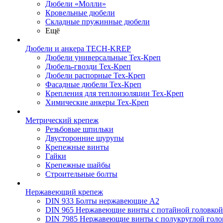
Дюбели «Молли»
Кровельные дюбели
Складные пружинные дюбели
Ещё
Дюбели и анкера TECH-KREP
Дюбели универсальные Тех-Креп
Дюбель-гвозди Тех-Креп
Дюбели распорные Тех-Креп
Фасадные дюбели Тех-Креп
Крепления для теплоизоляции Тех-Креп
Химические анкеры Тех-Креп
Метрический крепеж
Резьбовые шпильки
Двусторонние шурупы
Крепежные винты
Гайки
Крепежные шайбы
Строительные болты
Нержавеющий крепеж
DIN 933 Болты нержавеющие А2
DIN 965 Нержавеющие винты с потайной головко
DIN 7985 Нержавеющие винты с полукруглой голо