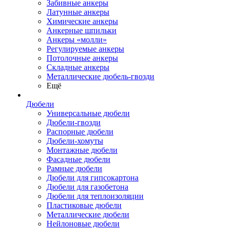
Забивные анкеры
Латунные анкеры
Химические анкеры
Анкерные шпильки
Анкеры «молли»
Регулируемые анкеры
Потолочные анкеры
Складные анкеры
Металлические дюбель-гвозди
Ещё
Дюбели
Универсальные дюбели
Дюбели-гвозди
Распорные дюбели
Дюбели-хомуты
Монтажные дюбели
Фасадные дюбели
Рамные дюбели
Дюбели для гипсокартона
Дюбели для газобетона
Дюбели для теплоизоляции
Пластиковые дюбели
Металлические дюбели
Нейлоновые дюбели