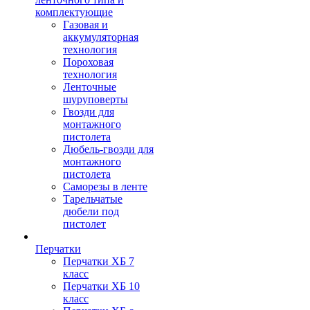
комплектующие
Газовая и
аккумуляторная
технология
Пороховая
технология
Ленточные
шуруповерты
Гвозди для
монтажного
пистолета
Дюбель-гвозди для
монтажного
пистолета
Саморезы в ленте
Тарельчатые
дюбели под
пистолет
Перчатки
Перчатки ХБ 7
класс
Перчатки ХБ 10
класс