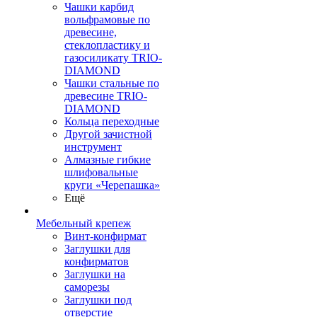
Чашки карбид
вольфрамовые по
древесине,
стеклопластику и
газосиликату TRIO-
DIAMOND
Чашки стальные по
древесине TRIO-
DIAMOND
Кольца переходные
Другой зачистной
инструмент
Алмазные гибкие
шлифовальные
круги «Черепашка»
Ещё
Мебельный крепеж
Винт-конфирмат
Заглушки для
конфирматов
Заглушки на
саморезы
Заглушки под
отверстие