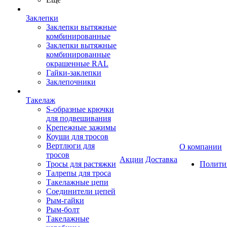
Заклепки
Заклепки вытяжные
комбинированные
Заклепки вытяжные
комбинированные
окрашенные RAL
Гайки-заклепки
Заклепочники
Такелаж
S-образные крючки
для подвешивания
Крепежные зажимы
Коуши для тросов
Вертлюги для
О компании
тросов
Акции
Доставка
Тросы для растяжки
Полити
Талрепы для троса
Такелажные цепи
Соединители цепей
Рым-гайки
Рым-болт
Такелажные