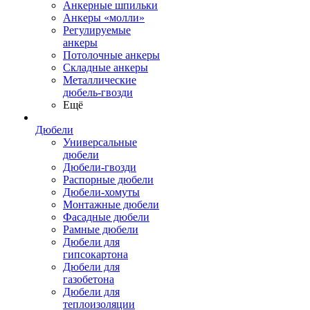
Анкерные шпильки
Анкеры «молли»
Регулируемые
анкеры
Потолочные анкеры
Складные анкеры
Металлические
дюбель-гвозди
Ещё
Дюбели
Универсальные
дюбели
Дюбели-гвозди
Распорные дюбели
Дюбели-хомуты
Монтажные дюбели
Фасадные дюбели
Рамные дюбели
Дюбели для
гипсокартона
Дюбели для
газобетона
Дюбели для
теплоизоляции