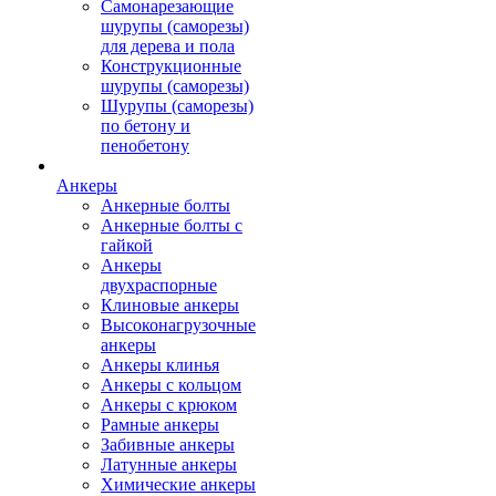
Самонарезающие
шурупы (саморезы)
для дерева и пола
Конструкционные
шурупы (саморезы)
Шурупы (саморезы)
по бетону и
пенобетону
Анкеры
Анкерные болты
Анкерные болты с
гайкой
Анкеры
двухраспорные
Клиновые анкеры
Высоконагрузочные
анкеры
Анкеры клинья
Анкеры с кольцом
Анкеры с крюком
Рамные анкеры
Забивные анкеры
Латунные анкеры
Химические анкеры