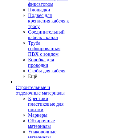
фиксатором
Площадки
Подвес для
крепления кабеля к
тросу
Соединительный
кабель - канал
Труба
гофрированная
ПВХ с зондом
Коробка для
проводки
Скобы для кабеля
Ещё
Строительные и
отделочные материалы
Крестики
пластиковые для
плитки
Маркеры
Обтирочные
материалы
Упаковочные
материалы