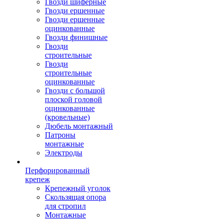
Гвозди шиферные
Гвозди ершенные
Гвозди ершенные
оцинкованные
Гвозди финишные
Гвозди
строительные
Гвозди
строительные
оцинкованные
Гвозди с большой
плоской головой
оцинкованные
(кровельные)
Дюбель монтажный
Патроны
монтажные
Электроды
Перфорированный
крепеж
Крепежный уголок
Скользящая опора
для стропил
Монтажные