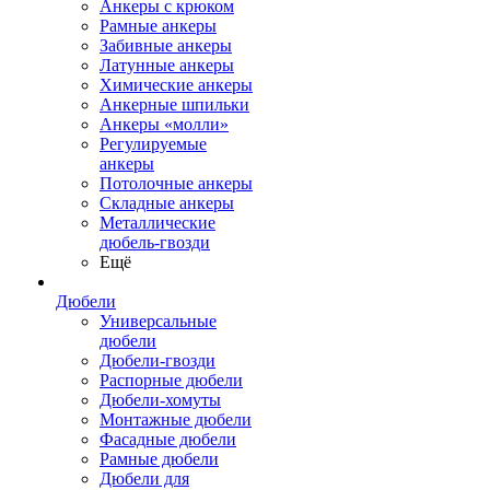
Анкеры с крюком
Рамные анкеры
Забивные анкеры
Латунные анкеры
Химические анкеры
Анкерные шпильки
Анкеры «молли»
Регулируемые
анкеры
Потолочные анкеры
Складные анкеры
Металлические
дюбель-гвозди
Ещё
Дюбели
Универсальные
дюбели
Дюбели-гвозди
Распорные дюбели
Дюбели-хомуты
Монтажные дюбели
Фасадные дюбели
Рамные дюбели
Дюбели для