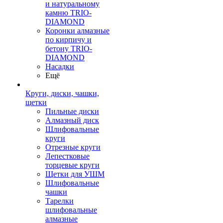
и натуральному
камню TRIO-
DIAMOND
Коронки алмазные
по кирпичу и
бетону TRIO-
DIAMOND
Насадки
Ещё
Круги, диски, чашки,
щетки
Пильные диски
Алмазный диск
Шлифовальные
круги
Отрезные круги
Лепестковые
торцевые круги
Щетки для УШМ
Шлифовальные
чашки
Тарелки
шлифовальные
алмазные