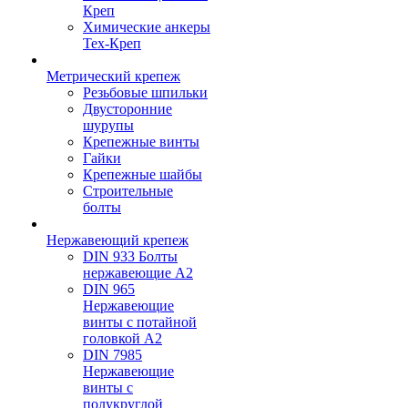
Креп
Химические анкеры
Тех-Креп
Метрический крепеж
Резьбовые шпильки
Двусторонние
шурупы
Крепежные винты
Гайки
Крепежные шайбы
Строительные
болты
Нержавеющий крепеж
DIN 933 Болты
нержавеющие А2
DIN 965
Нержавеющие
винты с потайной
головкой А2
DIN 7985
Нержавеющие
винты с
полукруглой