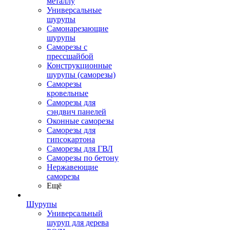
металлу
Универсальные
шурупы
Самонарезающие
шурупы
Саморезы с
прессшайбой
Конструкционные
шурупы (саморезы)
Саморезы
кровельные
Саморезы для
сэндвич панелей
Оконные саморезы
Саморезы для
гипсокартона
Саморезы для ГВЛ
Саморезы по бетону
Нержавеющие
саморезы
Ещё
Шурупы
Универсальный
шуруп для дерева