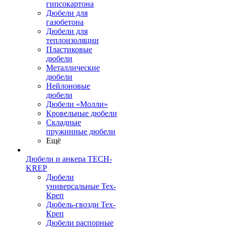
гипсокартона
Дюбели для
газобетона
Дюбели для
теплоизоляции
Пластиковые
дюбели
Металлические
дюбели
Нейлоновые
дюбели
Дюбели «Молли»
Кровельные дюбели
Складные
пружинные дюбели
Ещё
Дюбели и анкера TECH-
KREP
Дюбели
универсальные Тех-
Креп
Дюбель-гвозди Тех-
Креп
Дюбели распорные