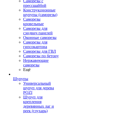
Саморезы с
прессшайбой
Конструкционные
шурупы (саморезы)
Саморезы
кровельные
Саморезы для
сэндвич панелей
Оконные саморезы
Саморезы для
гипсокартона
Саморезы для ГВЛ
Саморезы по бетону
Нержавеющие
саморезы
Ещё
Шурупы
Универсальный
шуруп для дерева
POZI
Шуруп для
крепления
деревянных лаг и
реек (глухарь)