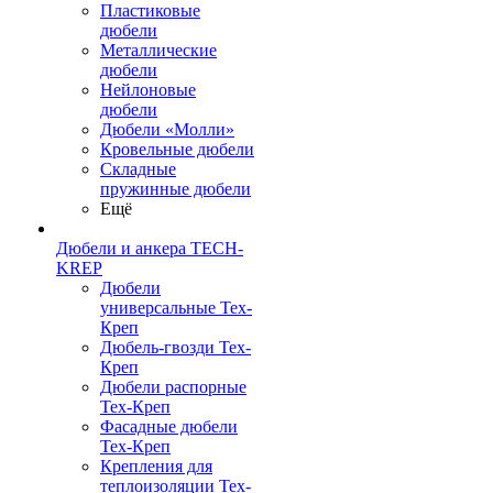
Пластиковые
дюбели
Металлические
дюбели
Нейлоновые
дюбели
Дюбели «Молли»
Кровельные дюбели
Складные
пружинные дюбели
Ещё
Дюбели и анкера TECH-
KREP
Дюбели
универсальные Тех-
Креп
Дюбель-гвозди Тех-
Креп
Дюбели распорные
Тех-Креп
Фасадные дюбели
Тех-Креп
Крепления для
теплоизоляции Тех-