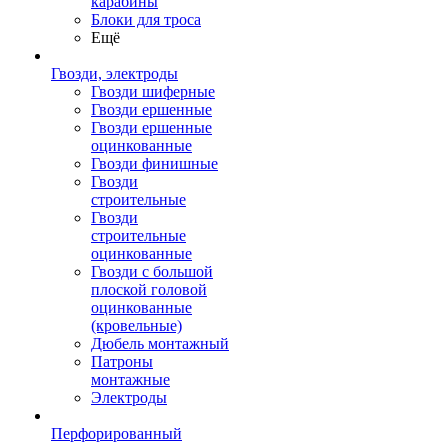
карабины
Блоки для троса
Ещё
Гвозди, электроды
Гвозди шиферные
Гвозди ершенные
Гвозди ершенные
оцинкованные
Гвозди финишные
Гвозди
строительные
Гвозди
строительные
оцинкованные
Гвозди с большой
плоской головой
оцинкованные
(кровельные)
Дюбель монтажный
Патроны
монтажные
Электроды
Перфорированный