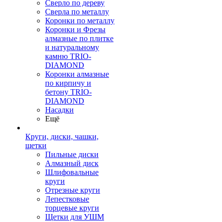
Сверло по дереву
Сверла по металлу
Коронки по металлу
Коронки и Фрезы
алмазные по плитке
и натуральному
камню TRIO-
DIAMOND
Коронки алмазные
по кирпичу и
бетону TRIO-
DIAMOND
Насадки
Ещё
Круги, диски, чашки,
щетки
Пильные диски
Алмазный диск
Шлифовальные
круги
Отрезные круги
Лепестковые
торцевые круги
Щетки для УШМ