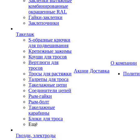
Заклепки вытяжные
комбинированные
окрашенные RAL
Гайки-заклепки
Заклепочники
Такелаж
S-образные крючки
для подвешивания
Крепежные зажимы
Коуши для тросов
Вертлюги для
О компании
тросов
Акции
Доставка
Тросы для растяжки
Полити
Талрепы для троса
Такелажные цепи
Соединители цепей
Рым-гайки
Рым-болт
Такелажные
карабины
Блоки для троса
Ещё
Гвозди, электроды