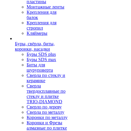
пластины
Монтажные ленты
Крепления для
балок
Крепления для
стропил
Кляймеры
Буры, свёрла, биты,
коронки, насадки
Буры SDS plus
Буры SDS max
Биты для
шуруповерта
Сверла по стеклу и
керамике
Сверла
твердосплавные по
стеклу и плитке
TRIO-DIAMOND
Сверло по дереву
Сверла по металлу
Коронки по металлу
Коронки и Фрезы
алмазные по плитке