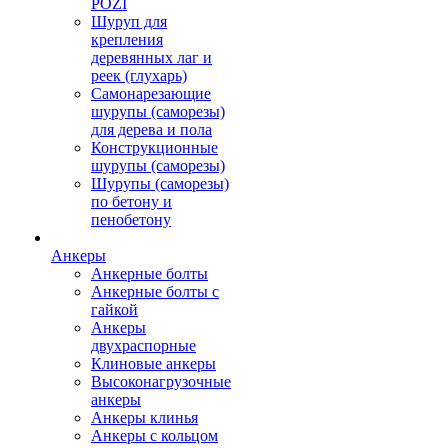
POZI
Шуруп для
крепления
деревянных лаг и
реек (глухарь)
Самонарезающие
шурупы (саморезы)
для дерева и пола
Конструкционные
шурупы (саморезы)
Шурупы (саморезы)
по бетону и
пенобетону
Анкеры
Анкерные болты
Анкерные болты с
гайкой
Анкеры
двухраспорные
Клиновые анкеры
Высоконагрузочные
анкеры
Анкеры клинья
Анкеры с кольцом