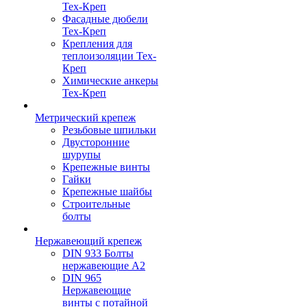
Тех-Креп
Фасадные дюбели
Тех-Креп
Крепления для
теплоизоляции Тех-
Креп
Химические анкеры
Тех-Креп
Метрический крепеж
Резьбовые шпильки
Двусторонние
шурупы
Крепежные винты
Гайки
Крепежные шайбы
Строительные
болты
Нержавеющий крепеж
DIN 933 Болты
нержавеющие А2
DIN 965
Нержавеющие
винты с потайной