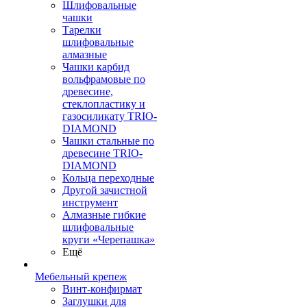
Шлифовальные
чашки
Тарелки
шлифовальные
алмазные
Чашки карбид
вольфрамовые по
древесине,
стеклопластику и
газосиликату TRIO-
DIAMOND
Чашки стальные по
древесине TRIO-
DIAMOND
Кольца переходные
Другой зачистной
инструмент
Алмазные гибкие
шлифовальные
круги «Черепашка»
Ещё
Мебельный крепеж
Винт-конфирмат
Заглушки для