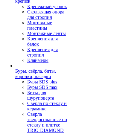
крепеж
Крепежный уголок
Скользящая опора
для стропил
Монтажные
пластины
Монтажные ленты
Крепления для
балок
Крепления для
стропил
Кляймеры
Буры, свёрла, биты,
коронки, насадки
Буры SDS plus
Буры SDS max
Биты для
шуруповерта
Сверла по стеклу и
керамике
Сверла
твердосплавные по
стеклу и плитке
TRIO-DIAMOND