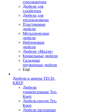
гипсокартона
Дюбели для
газобетона
Дюбели для
теплоизоляции
Пластиковые
дюбели
Металлические
дюбели
Нейлоновые
дюбели
Дюбели «Молли»
Кровельные дюбели
Складные
пружинные дюбели
Ещё
Дюбели и анкера TECH-
KREP
Дюбели
универсальные Тех-
Креп
Дюбель-гвозди Тех-
Креп
Дюбели распорные