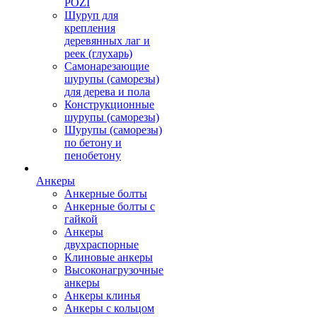
POZI
Шуруп для
крепления
деревянных лаг и
реек (глухарь)
Самонарезающие
шурупы (саморезы)
для дерева и пола
Конструкционные
шурупы (саморезы)
Шурупы (саморезы)
по бетону и
пенобетону
Анкеры
Анкерные болты
Анкерные болты с
гайкой
Анкеры
двухраспорные
Клиновые анкеры
Высоконагрузочные
анкеры
Анкеры клинья
Анкеры с кольцом