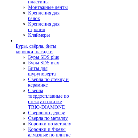
пластины
Монтажные ленты
Крепления для
балок
Крепления для
стропил
Кляймеры
Буры, свёрла, биты,
коронки, насадки
Буры SDS plus
Буры SDS max
Биты для
шуруповерта
Сверла по стеклу и
керамике
Сверла
твердосплавные по
стеклу и плитке
TRIO-DIAMOND
Сверло по дереву
Сверла по металлу
Коронки по металлу
Коронки и Фрезы
алмазные по плитке