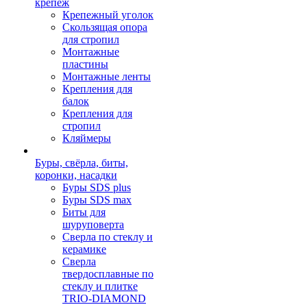
крепеж
Крепежный уголок
Скользящая опора
для стропил
Монтажные
пластины
Монтажные ленты
Крепления для
балок
Крепления для
стропил
Кляймеры
Буры, свёрла, биты,
коронки, насадки
Буры SDS plus
Буры SDS max
Биты для
шуруповерта
Сверла по стеклу и
керамике
Сверла
твердосплавные по
стеклу и плитке
TRIO-DIAMOND