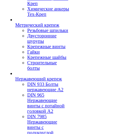
Креп
Химические анкеры
Тех-Креп
Метрический крепеж
Резьбовые шпильки
Двусторонние
шурупы
Крепежные винты
Гайки
Крепежные шайбы
Строительные
болты
Нержавеющий крепеж
DIN 933 Болты
нержавеющие А2
DIN 965
Нержавеющие
винты с потайной
головкой А2
DIN 7985
Нержавеющие
винты с
полукруглой