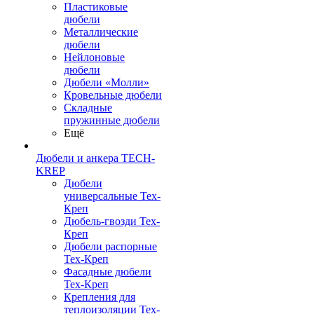
Пластиковые
дюбели
Металлические
дюбели
Нейлоновые
дюбели
Дюбели «Молли»
Кровельные дюбели
Складные
пружинные дюбели
Ещё
Дюбели и анкера TECH-
KREP
Дюбели
универсальные Тех-
Креп
Дюбель-гвозди Тех-
Креп
Дюбели распорные
Тех-Креп
Фасадные дюбели
Тех-Креп
Крепления для
теплоизоляции Тех-