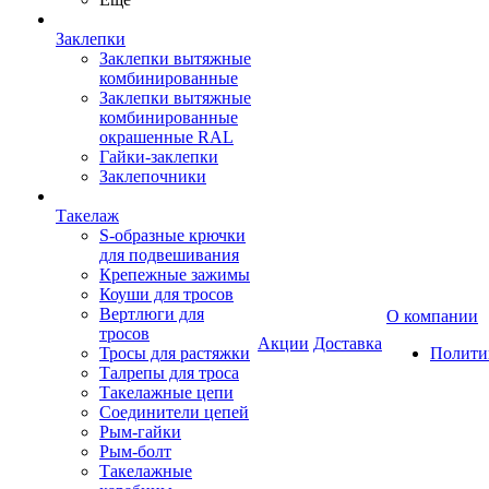
Заклепки
Заклепки вытяжные
комбинированные
Заклепки вытяжные
комбинированные
окрашенные RAL
Гайки-заклепки
Заклепочники
Такелаж
S-образные крючки
для подвешивания
Крепежные зажимы
Коуши для тросов
Вертлюги для
О компании
тросов
Акции
Доставка
Тросы для растяжки
Полити
Талрепы для троса
Такелажные цепи
Соединители цепей
Рым-гайки
Рым-болт
Такелажные