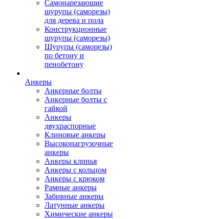
Самонарезающие
шурупы (саморезы)
для дерева и пола
Конструкционные
шурупы (саморезы)
Шурупы (саморезы)
по бетону и
пенобетону
Анкеры
Анкерные болты
Анкерные болты с
гайкой
Анкеры
двухраспорные
Клиновые анкеры
Высоконагрузочные
анкеры
Анкеры клинья
Анкеры с кольцом
Анкеры с крюком
Рамные анкеры
Забивные анкеры
Латунные анкеры
Химические анкеры