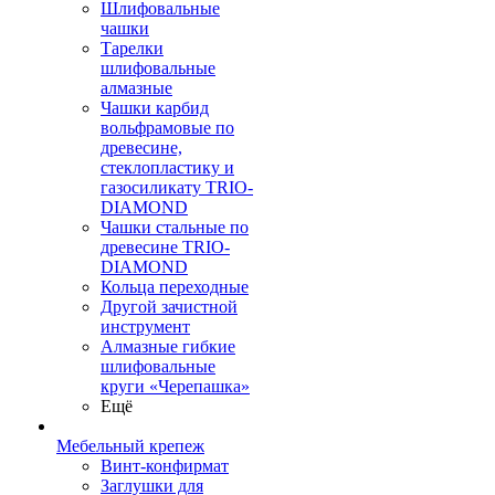
Шлифовальные
чашки
Тарелки
шлифовальные
алмазные
Чашки карбид
вольфрамовые по
древесине,
стеклопластику и
газосиликату TRIO-
DIAMOND
Чашки стальные по
древесине TRIO-
DIAMOND
Кольца переходные
Другой зачистной
инструмент
Алмазные гибкие
шлифовальные
круги «Черепашка»
Ещё
Мебельный крепеж
Винт-конфирмат
Заглушки для