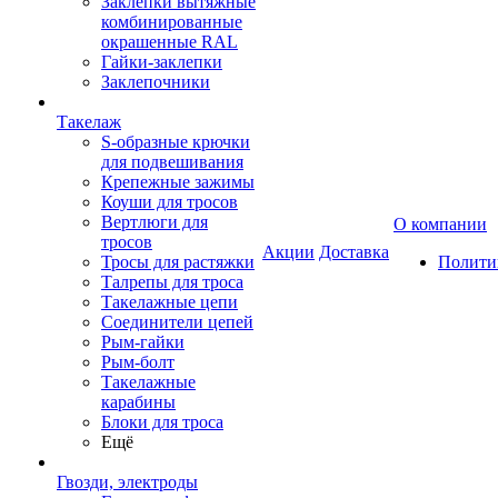
Заклепки вытяжные
комбинированные
окрашенные RAL
Гайки-заклепки
Заклепочники
Такелаж
S-образные крючки
для подвешивания
Крепежные зажимы
Коуши для тросов
Вертлюги для
О компании
тросов
Акции
Доставка
Тросы для растяжки
Полити
Талрепы для троса
Такелажные цепи
Соединители цепей
Рым-гайки
Рым-болт
Такелажные
карабины
Блоки для троса
Ещё
Гвозди, электроды