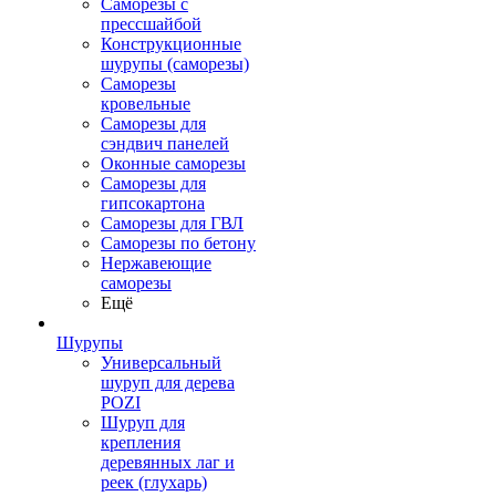
Саморезы с
прессшайбой
Конструкционные
шурупы (саморезы)
Саморезы
кровельные
Саморезы для
сэндвич панелей
Оконные саморезы
Саморезы для
гипсокартона
Саморезы для ГВЛ
Саморезы по бетону
Нержавеющие
саморезы
Ещё
Шурупы
Универсальный
шуруп для дерева
POZI
Шуруп для
крепления
деревянных лаг и
реек (глухарь)