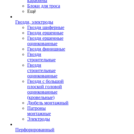
карабины
Блоки для троса
Ещё
Гвозди, электроды
Гвозди шиферные
Гвозди ершенные
Гвозди ершенные
оцинкованные
Гвозди финишные
Гвозди
строительные
Гвозди
строительные
оцинкованные
Гвозди с большой
плоской головой
оцинкованные
(кровельные)
Дюбель монтажный
Патроны
монтажные
Электроды
Перфорированный