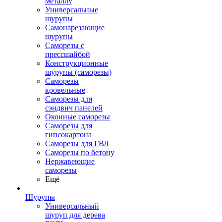
металлу
Универсальные
шурупы
Самонарезающие
шурупы
Саморезы с
прессшайбой
Конструкционные
шурупы (саморезы)
Саморезы
кровельные
Саморезы для
сэндвич панелей
Оконные саморезы
Саморезы для
гипсокартона
Саморезы для ГВЛ
Саморезы по бетону
Нержавеющие
саморезы
Ещё
Шурупы
Универсальный
шуруп для дерева