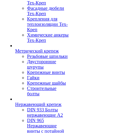
Тех-Креп
Фасадные дюбели
Тех-Креп
Крепления для
теплоизоляции Тех-
Креп
Химические анкеры
Тех-Креп
Метрический крепеж
Резьбовые шпильки
Двусторонние
шурупы
Крепежные винты
Гайки
Крепежные шайбы
Строительные
болты
Нержавеющий крепеж
DIN 933 Болты
нержавеющие А2
DIN 965
Нержавеющие
винты с потайной