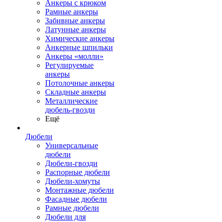
Анкеры с крюком
Рамные анкеры
Забивные анкеры
Латунные анкеры
Химические анкеры
Анкерные шпильки
Анкеры «молли»
Регулируемые
анкеры
Потолочные анкеры
Складные анкеры
Металлические
дюбель-гвозди
Ещё
Дюбели
Универсальные
дюбели
Дюбели-гвозди
Распорные дюбели
Дюбели-хомуты
Монтажные дюбели
Фасадные дюбели
Рамные дюбели
Дюбели для