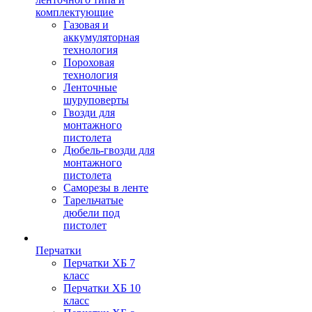
комплектующие
Газовая и
аккумуляторная
технология
Пороховая
технология
Ленточные
шуруповерты
Гвозди для
монтажного
пистолета
Дюбель-гвозди для
монтажного
пистолета
Саморезы в ленте
Тарельчатые
дюбели под
пистолет
Перчатки
Перчатки ХБ 7
класс
Перчатки ХБ 10
класс