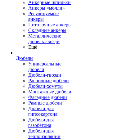
Анкерные шпильки
Анкеры «молли»
Регулируемые
анкеры
Потолочные анкеры
Складные анкеры
Металлические
дюбель-гвозди
Ещё
Дюбели
Универсальные
дюбели
Дюбели-гвозди
Распорные дюбели
Дюбели-хомуты
Монтажные дюбели
Фасадные дюбели
Рамные дюбели
Дюбели для
гипсокартона
Дюбели для
газобетона
Дюбели для
теплоизоляции