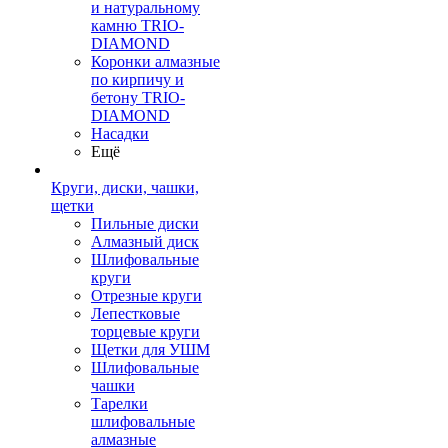
и натуральному
камню TRIO-
DIAMOND
Коронки алмазные
по кирпичу и
бетону TRIO-
DIAMOND
Насадки
Ещё
Круги, диски, чашки,
щетки
Пильные диски
Алмазный диск
Шлифовальные
круги
Отрезные круги
Лепестковые
торцевые круги
Щетки для УШМ
Шлифовальные
чашки
Тарелки
шлифовальные
алмазные