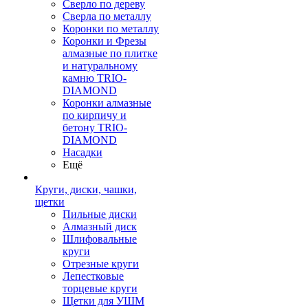
Сверло по дереву
Сверла по металлу
Коронки по металлу
Коронки и Фрезы
алмазные по плитке
и натуральному
камню TRIO-
DIAMOND
Коронки алмазные
по кирпичу и
бетону TRIO-
DIAMOND
Насадки
Ещё
Круги, диски, чашки,
щетки
Пильные диски
Алмазный диск
Шлифовальные
круги
Отрезные круги
Лепестковые
торцевые круги
Щетки для УШМ