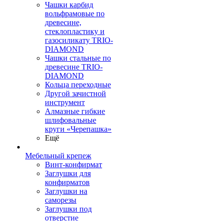
Чашки карбид
вольфрамовые по
древесине,
стеклопластику и
газосиликату TRIO-
DIAMOND
Чашки стальные по
древесине TRIO-
DIAMOND
Кольца переходные
Другой зачистной
инструмент
Алмазные гибкие
шлифовальные
круги «Черепашка»
Ещё
Мебельный крепеж
Винт-конфирмат
Заглушки для
конфирматов
Заглушки на
саморезы
Заглушки под
отверстие