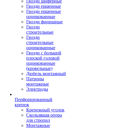
Гвозди шиферные
Гвозди ершенные
Гвозди ершенные
оцинкованные
Гвозди финишные
Гвозди
строительные
Гвозди
строительные
оцинкованные
Гвозди с большой
плоской головой
оцинкованные
(кровельные)
Дюбель монтажный
Патроны
монтажные
Электроды
Перфорированный
крепеж
Крепежный уголок
Скользящая опора
для стропил
Монтажные