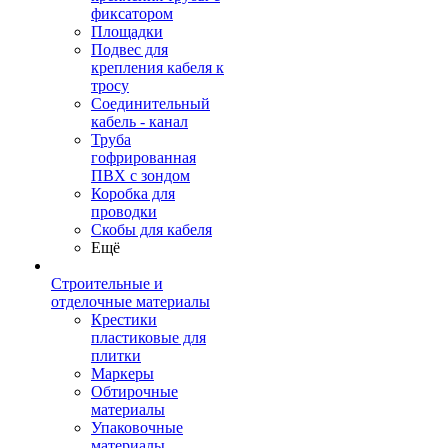
фиксатором
Площадки
Подвес для
крепления кабеля к
тросу
Соединительный
кабель - канал
Труба
гофрированная
ПВХ с зондом
Коробка для
проводки
Скобы для кабеля
Ещё
Строительные и
отделочные материалы
Крестики
пластиковые для
плитки
Маркеры
Обтирочные
материалы
Упаковочные
материалы