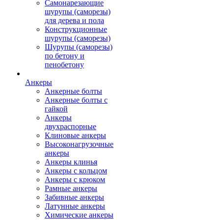
Самонарезающие
шурупы (саморезы)
для дерева и пола
Конструкционные
шурупы (саморезы)
Шурупы (саморезы)
по бетону и
пенобетону
Анкеры
Анкерные болты
Анкерные болты с
гайкой
Анкеры
двухраспорные
Клиновые анкеры
Высоконагрузочные
анкеры
Анкеры клинья
Анкеры с кольцом
Анкеры с крюком
Рамные анкеры
Забивные анкеры
Латунные анкеры
Химические анкеры