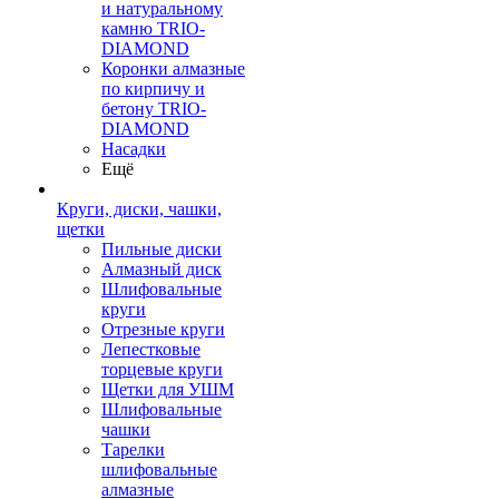
и натуральному
камню TRIO-
DIAMOND
Коронки алмазные
по кирпичу и
бетону TRIO-
DIAMOND
Насадки
Ещё
Круги, диски, чашки,
щетки
Пильные диски
Алмазный диск
Шлифовальные
круги
Отрезные круги
Лепестковые
торцевые круги
Щетки для УШМ
Шлифовальные
чашки
Тарелки
шлифовальные
алмазные