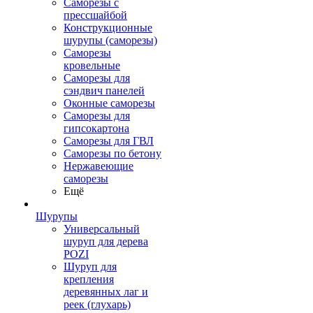
Саморезы с
прессшайбой
Конструкционные
шурупы (саморезы)
Саморезы
кровельные
Саморезы для
сэндвич панелей
Оконные саморезы
Саморезы для
гипсокартона
Саморезы для ГВЛ
Саморезы по бетону
Нержавеющие
саморезы
Ещё
Шурупы
Универсальный
шуруп для дерева
POZI
Шуруп для
крепления
деревянных лаг и
реек (глухарь)