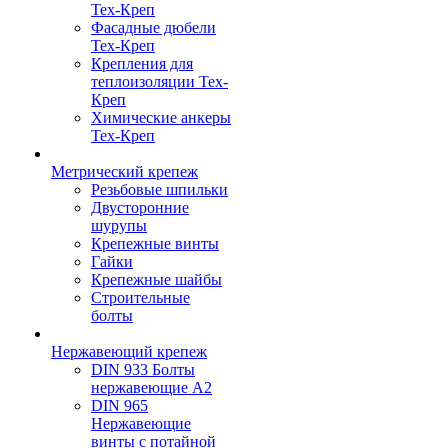
Тех-Креп
Фасадные дюбели
Тех-Креп
Крепления для
теплоизоляции Тех-
Креп
Химические анкеры
Тех-Креп
Метрический крепеж
Резьбовые шпильки
Двусторонние
шурупы
Крепежные винты
Гайки
Крепежные шайбы
Строительные
болты
Нержавеющий крепеж
DIN 933 Болты
нержавеющие А2
DIN 965
Нержавеющие
винты с потайной