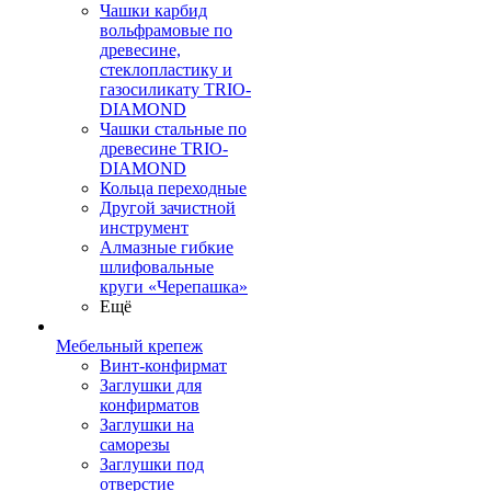
Чашки карбид
вольфрамовые по
древесине,
стеклопластику и
газосиликату TRIO-
DIAMOND
Чашки стальные по
древесине TRIO-
DIAMOND
Кольца переходные
Другой зачистной
инструмент
Алмазные гибкие
шлифовальные
круги «Черепашка»
Ещё
Мебельный крепеж
Винт-конфирмат
Заглушки для
конфирматов
Заглушки на
саморезы
Заглушки под
отверстие