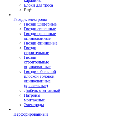
карабины
Блоки для троса
Ещё
Гвозди, электроды
Гвозди шиферные
Гвозди ершенные
Гвозди ершенные
оцинкованные
Гвозди финишные
Гвозди
строительные
Гвозди
строительные
оцинкованные
Гвозди с большой
плоской головой
оцинкованные
(кровельные)
Дюбель монтажный
Патроны
монтажные
Электроды
Перфорированный