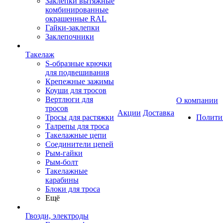
Заклепки вытяжные
комбинированные
окрашенные RAL
Гайки-заклепки
Заклепочники
Такелаж
S-образные крючки
для подвешивания
Крепежные зажимы
Коуши для тросов
Вертлюги для
О компании
тросов
Акции
Доставка
Тросы для растяжки
Полити
Талрепы для троса
Такелажные цепи
Соединители цепей
Рым-гайки
Рым-болт
Такелажные
карабины
Блоки для троса
Ещё
Гвозди, электроды