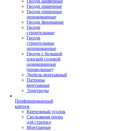
Гвозди шиферные
Гвозди ершенные
Гвозди ершенные
оцинкованные
Гвозди финишные
Гвозди
строительные
Гвозди
строительные
оцинкованные
Гвозди с большой
плоской головой
оцинкованные
(кровельные)
Дюбель монтажный
Патроны
монтажные
Электроды
Перфорированный
крепеж
Крепежный уголок
Скользящая опора
для стропил
Монтажные