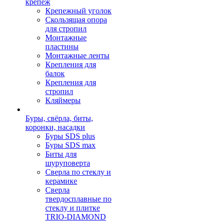
крепеж
Крепежный уголок
Скользящая опора
для стропил
Монтажные
пластины
Монтажные ленты
Крепления для
балок
Крепления для
стропил
Кляймеры
Буры, свёрла, биты,
коронки, насадки
Буры SDS plus
Буры SDS max
Биты для
шуруповерта
Сверла по стеклу и
керамике
Сверла
твердосплавные по
стеклу и плитке
TRIO-DIAMOND