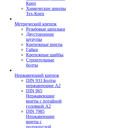
Креп
Химические анкеры
Тех-Креп
Метрический крепеж
Резьбовые шпильки
Двусторонние
шурупы
Крепежные винты
Гайки
Крепежные шайбы
Строительные
болты
Нержавеющий крепеж
DIN 933 Болты
нержавеющие А2
DIN 965
Нержавеющие
винты с потайной
головкой А2
DIN 7985
Нержавеющие
винты с
полукруглой