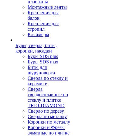
пластины
Монтажные ленты
Крепления для
балок
Крепления для
стропил
Кляймеры
Буры, свёрла, биты,
коронки, насадки
Буры SDS plus
Буры SDS max
Биты для
шуруповерта
Сверла по стеклу и
керамике
Сверла
твердосплавные по
стеклу и плитке
TRIO-DIAMOND
Сверло по дереву
Сверла по металлу
Коронки по металлу
Коронки и Фрезы
алмазные по плитке