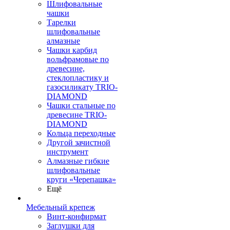
Шлифовальные
чашки
Тарелки
шлифовальные
алмазные
Чашки карбид
вольфрамовые по
древесине,
стеклопластику и
газосиликату TRIO-
DIAMOND
Чашки стальные по
древесине TRIO-
DIAMOND
Кольца переходные
Другой зачистной
инструмент
Алмазные гибкие
шлифовальные
круги «Черепашка»
Ещё
Мебельный крепеж
Винт-конфирмат
Заглушки для