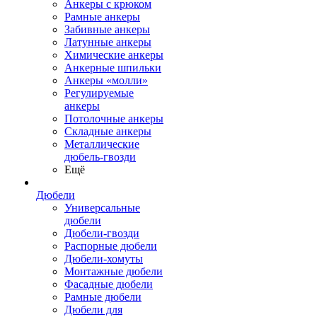
Анкеры с крюком
Рамные анкеры
Забивные анкеры
Латунные анкеры
Химические анкеры
Анкерные шпильки
Анкеры «молли»
Регулируемые
анкеры
Потолочные анкеры
Складные анкеры
Металлические
дюбель-гвозди
Ещё
Дюбели
Универсальные
дюбели
Дюбели-гвозди
Распорные дюбели
Дюбели-хомуты
Монтажные дюбели
Фасадные дюбели
Рамные дюбели
Дюбели для