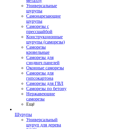
металлу
Универсальные
шурупы
Самонарезающие
шурупы
Саморезы с
прессшайбой
Конструкционные
шурупы (саморезы)
Саморезы
кровельные
Саморезы для
сэндвич панелей
Оконные саморезы
Саморезы для
гипсокартона
Саморезы для ГВЛ
Саморезы по бетону
Нержавеющие
саморезы
Ещё
Шурупы
Универсальный
шуруп для дерева