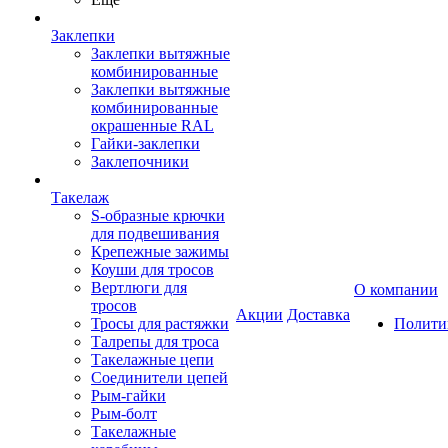
Заклепки
Заклепки вытяжные
комбинированные
Заклепки вытяжные
комбинированные
окрашенные RAL
Гайки-заклепки
Заклепочники
Такелаж
S-образные крючки
для подвешивания
Крепежные зажимы
Коуши для тросов
Вертлюги для
О компании
тросов
Акции
Доставка
Тросы для растяжки
Полити
Талрепы для троса
Такелажные цепи
Соединители цепей
Рым-гайки
Рым-болт
Такелажные