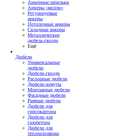
Анкерные шпильки
Анкеры «молли»
Регулируемые
анкеры
Потолочные анкеры
Складные анкеры
Металлические
дюбель-гвозди
Ещё
Дюбели
Универсальные
дюбели
Дюбели-гвозди
Распорные дюбели
Дюбели-хомуты
Монтажные дюбели
Фасадные дюбели
Рамные дюбели
Дюбели для
гипсокартона
Дюбели для
газобетона
Дюбели для
теплоизоляции