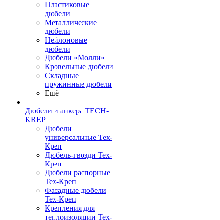
Пластиковые
дюбели
Металлические
дюбели
Нейлоновые
дюбели
Дюбели «Молли»
Кровельные дюбели
Складные
пружинные дюбели
Ещё
Дюбели и анкера TECH-
KREP
Дюбели
универсальные Тех-
Креп
Дюбель-гвозди Тех-
Креп
Дюбели распорные
Тех-Креп
Фасадные дюбели
Тех-Креп
Крепления для
теплоизоляции Тех-