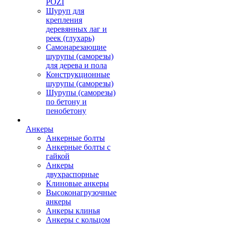
POZI
Шуруп для
крепления
деревянных лаг и
реек (глухарь)
Самонарезающие
шурупы (саморезы)
для дерева и пола
Конструкционные
шурупы (саморезы)
Шурупы (саморезы)
по бетону и
пенобетону
Анкеры
Анкерные болты
Анкерные болты с
гайкой
Анкеры
двухраспорные
Клиновые анкеры
Высоконагрузочные
анкеры
Анкеры клинья
Анкеры с кольцом