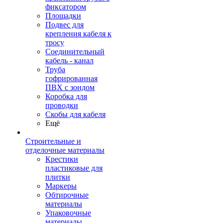
фиксатором
Площадки
Подвес для
крепления кабеля к
тросу
Соединительный
кабель - канал
Труба
гофрированная
ПВХ с зондом
Коробка для
проводки
Скобы для кабеля
Ещё
Строительные и
отделочные материалы
Крестики
пластиковые для
плитки
Маркеры
Обтирочные
материалы
Упаковочные
материалы