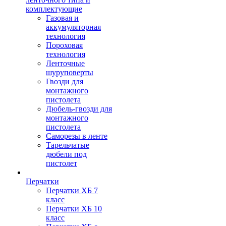
комплектующие
Газовая и
аккумуляторная
технология
Пороховая
технология
Ленточные
шуруповерты
Гвозди для
монтажного
пистолета
Дюбель-гвозди для
монтажного
пистолета
Саморезы в ленте
Тарельчатые
дюбели под
пистолет
Перчатки
Перчатки ХБ 7
класс
Перчатки ХБ 10
класс