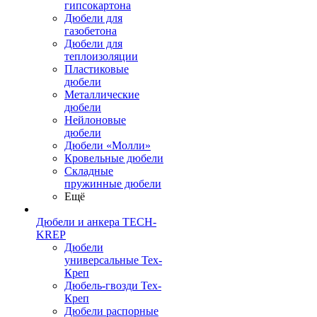
гипсокартона
Дюбели для
газобетона
Дюбели для
теплоизоляции
Пластиковые
дюбели
Металлические
дюбели
Нейлоновые
дюбели
Дюбели «Молли»
Кровельные дюбели
Складные
пружинные дюбели
Ещё
Дюбели и анкера TECH-
KREP
Дюбели
универсальные Тех-
Креп
Дюбель-гвозди Тех-
Креп
Дюбели распорные