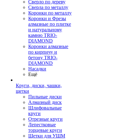
Сверло по дереву
Сверла по металлу
Коронки по металлу
Коронки и Фрезы
алмазные по плитке
и натуральному
камню TRIO-
DIAMOND
Коронки алмазные
по кирпичу и
бетону TRIO-
DIAMOND
Насадки
Ещё
Круги, диски, чашки,
щетки
Пильные диски
Алмазный диск
Шлифовальные
круги
Отрезные круги
Лепестковые
торцевые круги
Щетки для УШМ