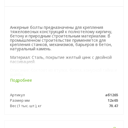
Анкерные болты предназначены для крепления
тяжеловесных конструкций к полнотелому кирпичу,
бетону и природным строительным материалам. В
промышленном строительстве применяется для
крепления станков, механизмов, барьеров в бетон,
натуральный камень.
Материал: Сталь, покрытие желтый цинк с двойной
пассивацией.
Описание: Состоит из втулки, болта, конусной гайки и
шайбы.
Подробнее
Рекомендуемая рабочая нагрузка не должна
превышать 25% от максимальной нагрузки на
вырывание. При установке анкеров в старый бетон
Артикул
аб1265
или бетон с трещинами для расчета нагрузки на
выров рекомендуется брать коэффициент 0,6.
Размер мм
12х65
Вес (1 тыс. шт.), кг
70.47
Монтаж: Сверлится отверстие буром, номеналом
равным внешнему диаметру анкера на глубину
рекомендованную заводом изготовителем. Отверстие
тщательно очищается от буровой пыли. Анкер, с
навешенной на него монтируемой деталью,