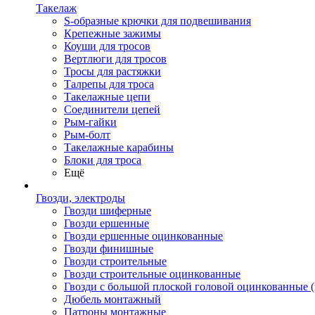
Такелаж
S-образные крючки для подвешивания
Крепежные зажимы
Коуши для тросов
Вертлюги для тросов
Тросы для растяжки
Талрепы для троса
Такелажные цепи
Соединители цепей
Рым-гайки
Рым-болт
Такелажные карабины
Блоки для троса
Ещё
Гвозди, электроды
Гвозди шиферные
Гвозди ершенные
Гвозди ершенные оцинкованные
Гвозди финишные
Гвозди строительные
Гвозди строительные оцинкованные
Гвозди с большой плоской головой оцинкованные 
Дюбель монтажный
Патроны монтажные