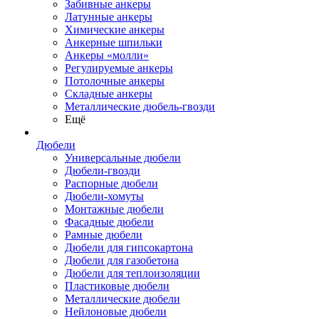
Забивные анкеры
Латунные анкеры
Химические анкеры
Анкерные шпильки
Анкеры «молли»
Регулируемые анкеры
Потолочные анкеры
Складные анкеры
Металлические дюбель-гвозди
Ещё
Дюбели
Универсальные дюбели
Дюбели-гвозди
Распорные дюбели
Дюбели-хомуты
Монтажные дюбели
Фасадные дюбели
Рамные дюбели
Дюбели для гипсокартона
Дюбели для газобетона
Дюбели для теплоизоляции
Пластиковые дюбели
Металлические дюбели
Нейлоновые дюбели