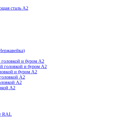
ющая сталь А2
Нержавейка)
 головкой и буром А2
й головкой и буром А2
ловкой и буром А2
головкой А2
оловкой А2
вкой А2
е RAL