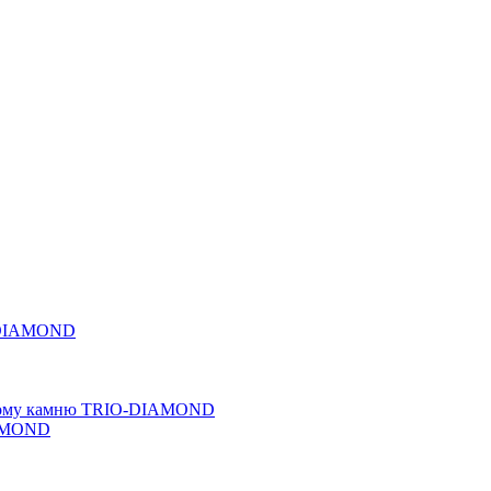
O-DIAMOND
льному камню TRIO-DIAMOND
IAMOND