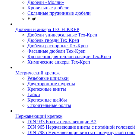
Дюбели «Молли»
Кровельные дюбели
Складные пружинные дюбели
Ещё
Дюбели и анкера TECH-KREP
Дюбели универсальные Тех-Креп
Дюбель-гвозди Тех-Креп
Дюбели распорные Тех-Креп
Фасадные дюбели Тех-Креп
Крепления для теплоизоляции Тех-Креп
Химические анкеры Тех-Креп
Метрический крепеж
Резьбовые шпильки
Двусторонние шурупы
Крепежные винты
Гайки
Крепежные шайбы
Строительные болты
Нержавеющий крепеж
DIN 933 Болты нержавеющие А2
DIN 965 Нержавеющие винты с потайной головко
DIN 7985 Нержавеющие винты с полукруглой голо