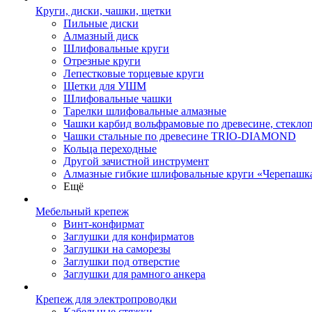
Круги, диски, чашки, щетки
Пильные диски
Алмазный диск
Шлифовальные круги
Отрезные круги
Лепестковые торцевые круги
Щетки для УШМ
Шлифовальные чашки
Тарелки шлифовальные алмазные
Чашки карбид вольфрамовые по древесине, стекл
Чашки стальные по древесине TRIO-DIAMOND
Кольца переходные
Другой зачистной инструмент
Алмазные гибкие шлифовальные круги «Черепашк
Ещё
Мебельный крепеж
Винт-конфирмат
Заглушки для конфирматов
Заглушки на саморезы
Заглушки под отверстие
Заглушки для рамного анкера
Крепеж для электропроводки
Кабельные стяжки