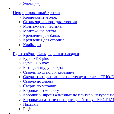
Электроды
Перфорированный крепеж
Крепежный уголок
Скользящая опора для стропил
Монтажные пластины
Монтажные ленты
Крепления для балок
Крепления для стропил
Кляймеры
Буры, свёрла, биты, коронки, насадки
Буры SDS plus
Буры SDS max
Биты для шуруповерта
Сверла по стеклу и керамике
Сверла твердосплавные по стеклу и плитке TRI
Сверло по дереву
Сверла по металлу
Коронки по металлу
Коронки и Фрезы алмазные по плитке и натура
Коронки алмазные по кирпичу и бетону TRIO-D
Насадки
Ещё