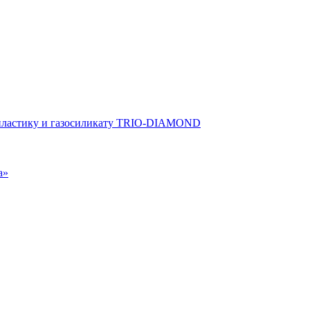
опластику и газосиликату TRIO-DIAMOND
а»