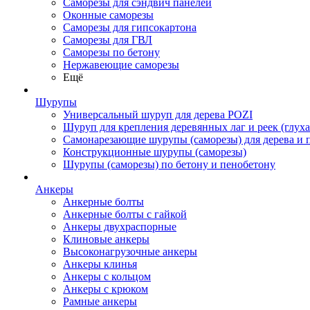
Саморезы для сэндвич панелей
Оконные саморезы
Саморезы для гипсокартона
Саморезы для ГВЛ
Саморезы по бетону
Нержавеющие саморезы
Ещё
Шурупы
Универсальный шуруп для дерева POZI
Шуруп для крепления деревянных лаг и реек (глуха
Самонарезающие шурупы (саморезы) для дерева и 
Конструкционные шурупы (саморезы)
Шурупы (саморезы) по бетону и пенобетону
Анкеры
Анкерные болты
Анкерные болты с гайкой
Анкеры двухраспорные
Клиновые анкеры
Высоконагрузочные анкеры
Анкеры клинья
Анкеры с кольцом
Анкеры с крюком
Рамные анкеры