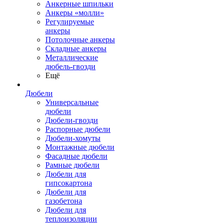
Анкерные шпильки
Анкеры «молли»
Регулируемые
анкеры
Потолочные анкеры
Складные анкеры
Металлические
дюбель-гвозди
Ещё
Дюбели
Универсальные
дюбели
Дюбели-гвозди
Распорные дюбели
Дюбели-хомуты
Монтажные дюбели
Фасадные дюбели
Рамные дюбели
Дюбели для
гипсокартона
Дюбели для
газобетона
Дюбели для
теплоизоляции