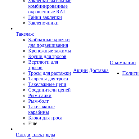
Заклепки вытяжные
комбинированные
окрашенные RAL
Гайки-заклепки
Заклепочники
Такелаж
S-образные крючки
для подвешивания
Крепежные зажимы
Коуши для тросов
Вертлюги для
О компании
тросов
Акции
Доставка
Тросы для растяжки
Полити
Талрепы для троса
Такелажные цепи
Соединители цепей
Рым-гайки
Рым-болт
Такелажные
карабины
Блоки для троса
Ещё
Гвозди, электроды