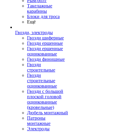
Рым-болт
Такелажные
карабины
Блоки для троса
Ещё
Гвозди, электроды
Гвозди шиферные
Гвозди ершенные
Гвозди ершенные
оцинкованные
Гвозди финишные
Гвозди
строительные
Гвозди
строительные
оцинкованные
Гвозди с большой
плоской головой
оцинкованные
(кровельные)
Дюбель монтажный
Патроны
монтажные
Электроды