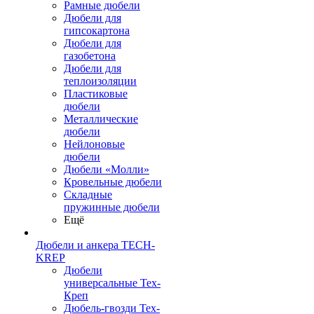
Рамные дюбели
Дюбели для
гипсокартона
Дюбели для
газобетона
Дюбели для
теплоизоляции
Пластиковые
дюбели
Металлические
дюбели
Нейлоновые
дюбели
Дюбели «Молли»
Кровельные дюбели
Складные
пружинные дюбели
Ещё
Дюбели и анкера TECH-
KREP
Дюбели
универсальные Тех-
Креп
Дюбель-гвозди Тех-