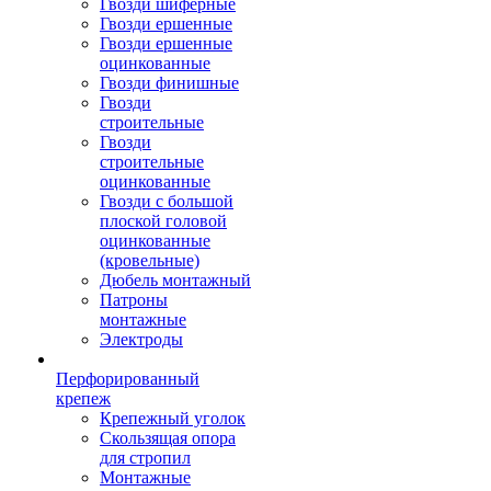
Гвозди шиферные
Гвозди ершенные
Гвозди ершенные
оцинкованные
Гвозди финишные
Гвозди
строительные
Гвозди
строительные
оцинкованные
Гвозди с большой
плоской головой
оцинкованные
(кровельные)
Дюбель монтажный
Патроны
монтажные
Электроды
Перфорированный
крепеж
Крепежный уголок
Скользящая опора
для стропил
Монтажные