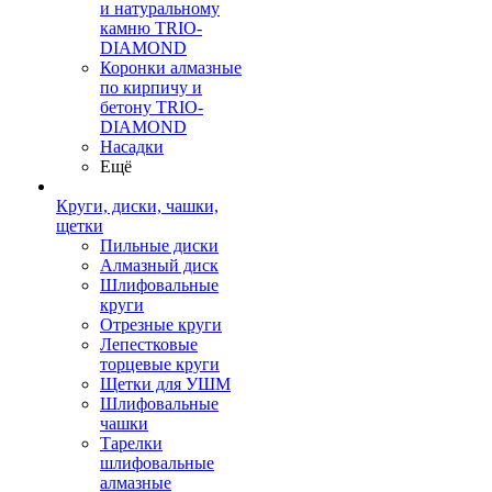
и натуральному
камню TRIO-
DIAMOND
Коронки алмазные
по кирпичу и
бетону TRIO-
DIAMOND
Насадки
Ещё
Круги, диски, чашки,
щетки
Пильные диски
Алмазный диск
Шлифовальные
круги
Отрезные круги
Лепестковые
торцевые круги
Щетки для УШМ
Шлифовальные
чашки
Тарелки
шлифовальные
алмазные