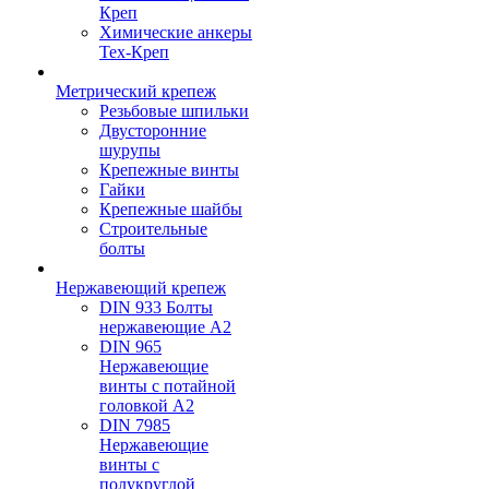
Креп
Химические анкеры
Тех-Креп
Метрический крепеж
Резьбовые шпильки
Двусторонние
шурупы
Крепежные винты
Гайки
Крепежные шайбы
Строительные
болты
Нержавеющий крепеж
DIN 933 Болты
нержавеющие А2
DIN 965
Нержавеющие
винты с потайной
головкой А2
DIN 7985
Нержавеющие
винты с
полукруглой