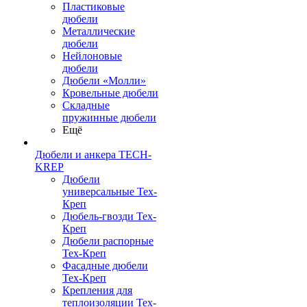
Пластиковые
дюбели
Металлические
дюбели
Нейлоновые
дюбели
Дюбели «Молли»
Кровельные дюбели
Складные
пружинные дюбели
Ещё
Дюбели и анкера TECH-
KREP
Дюбели
универсальные Тех-
Креп
Дюбель-гвозди Тех-
Креп
Дюбели распорные
Тех-Креп
Фасадные дюбели
Тех-Креп
Крепления для
теплоизоляции Тех-