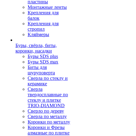
пластины
Монтажные ленты
Крепления для
балок
Крепления для
стропил
Кляймеры
Буры, свёрла, биты,
коронки, насадки
Буры SDS plus
Буры SDS max
Биты для
шуруповерта
Сверла по стеклу и
керамике
Сверла
твердосплавные по
стеклу и плитке
TRIO-DIAMOND
Сверло по дереву
Сверла по металлу
Коронки по металлу
Коронки и Фрезы
алмазные по плитке