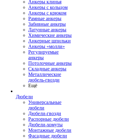
Анкеры клинья
Анкеры с кольцом
Анкеры с крюком
Рамные анкеры
Забивные анкеры
Латунные анкеры
Химические анкеры
Анкерные шпильки
Анкеры «молли»
Регулируемые
анкеры
Потолочные анкеры
Складные анкеры
Металлические
дюбель-гвозди
Ещё
Дюбели
Универсальные
дюбели
Дюбели-гвозди
Распорные дюбели
Дюбели-хомуты
Монтажные дюбели
Фасадные дюбели