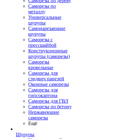
Саморезы по дереву
Саморезы по
металлу
Универсальные
шурупы
Самонарезающие
шурупы
Саморезы с
прессшайбой
Конструкционные
шурупы (саморезы)
Саморезы
кровельные
Саморезы для
сэндвич панелей
Оконные саморезы
Саморезы для
гипсокартона
Саморезы для ГВЛ
Саморезы по бетону
Нержавеющие
саморезы
Ещё
Шурупы