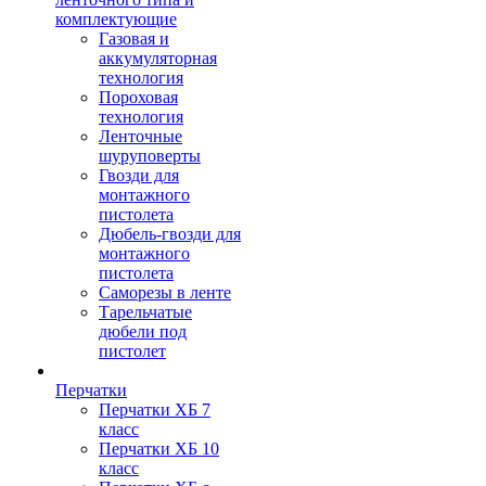
комплектующие
Газовая и
аккумуляторная
технология
Пороховая
технология
Ленточные
шуруповерты
Гвозди для
монтажного
пистолета
Дюбель-гвозди для
монтажного
пистолета
Саморезы в ленте
Тарельчатые
дюбели под
пистолет
Перчатки
Перчатки ХБ 7
класс
Перчатки ХБ 10
класс