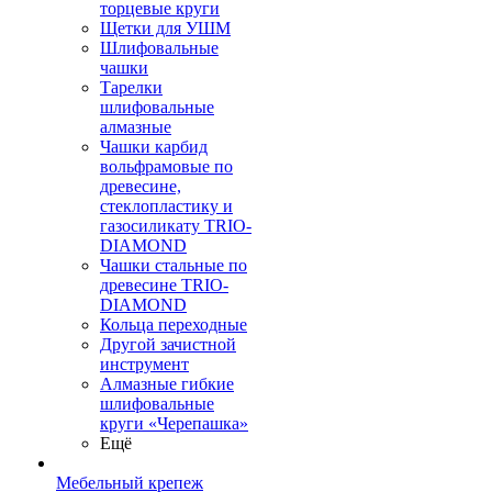
торцевые круги
Щетки для УШМ
Шлифовальные
чашки
Тарелки
шлифовальные
алмазные
Чашки карбид
вольфрамовые по
древесине,
стеклопластику и
газосиликату TRIO-
DIAMOND
Чашки стальные по
древесине TRIO-
DIAMOND
Кольца переходные
Другой зачистной
инструмент
Алмазные гибкие
шлифовальные
круги «Черепашка»
Ещё
Мебельный крепеж