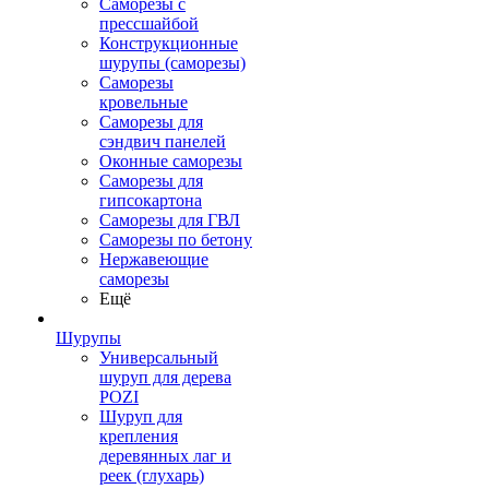
Саморезы с
прессшайбой
Конструкционные
шурупы (саморезы)
Саморезы
кровельные
Саморезы для
сэндвич панелей
Оконные саморезы
Саморезы для
гипсокартона
Саморезы для ГВЛ
Саморезы по бетону
Нержавеющие
саморезы
Ещё
Шурупы
Универсальный
шуруп для дерева
POZI
Шуруп для
крепления
деревянных лаг и
реек (глухарь)