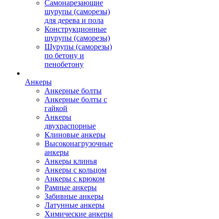
Самонарезающие
шурупы (саморезы)
для дерева и пола
Конструкционные
шурупы (саморезы)
Шурупы (саморезы)
по бетону и
пенобетону
Анкеры
Анкерные болты
Анкерные болты с
гайкой
Анкеры
двухраспорные
Клиновые анкеры
Высоконагрузочные
анкеры
Анкеры клинья
Анкеры с кольцом
Анкеры с крюком
Рамные анкеры
Забивные анкеры
Латунные анкеры
Химические анкеры