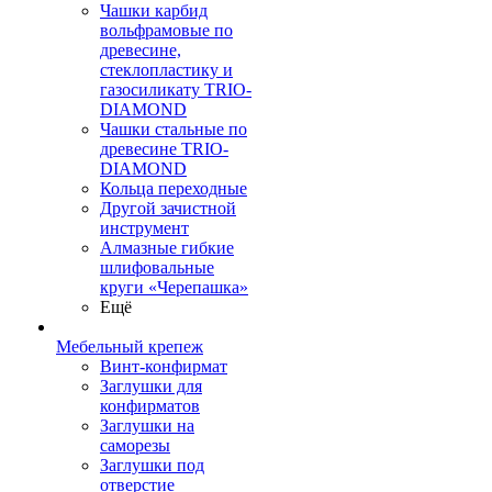
Чашки карбид
вольфрамовые по
древесине,
стеклопластику и
газосиликату TRIO-
DIAMOND
Чашки стальные по
древесине TRIO-
DIAMOND
Кольца переходные
Другой зачистной
инструмент
Алмазные гибкие
шлифовальные
круги «Черепашка»
Ещё
Мебельный крепеж
Винт-конфирмат
Заглушки для
конфирматов
Заглушки на
саморезы
Заглушки под
отверстие