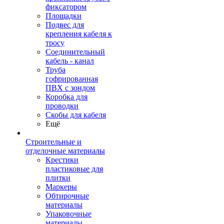
фиксатором
Площадки
Подвес для
крепления кабеля к
тросу
Соединительный
кабель - канал
Труба
гофрированная
ПВХ с зондом
Коробка для
проводки
Скобы для кабеля
Ещё
Строительные и
отделочные материалы
Крестики
пластиковые для
плитки
Маркеры
Обтирочные
материалы
Упаковочные
материалы