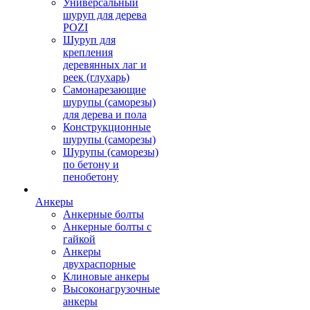
Универсальный
шуруп для дерева
POZI
Шуруп для
крепления
деревянных лаг и
реек (глухарь)
Самонарезающие
шурупы (саморезы)
для дерева и пола
Конструкционные
шурупы (саморезы)
Шурупы (саморезы)
по бетону и
пенобетону
Анкеры
Анкерные болты
Анкерные болты с
гайкой
Анкеры
двухраспорные
Клиновые анкеры
Высоконагрузочные
анкеры