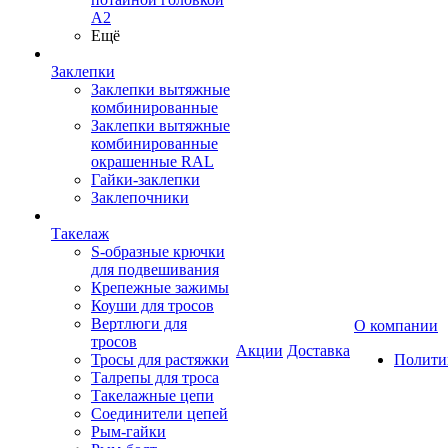
А2
Ещё
Заклепки
Заклепки вытяжные
комбинированные
Заклепки вытяжные
комбинированные
окрашенные RAL
Гайки-заклепки
Заклепочники
Такелаж
S-образные крючки
для подвешивания
Крепежные зажимы
Коуши для тросов
Вертлюги для
О компании
тросов
Акции
Доставка
Тросы для растяжки
Полити
Талрепы для троса
Такелажные цепи
Соединители цепей
Рым-гайки