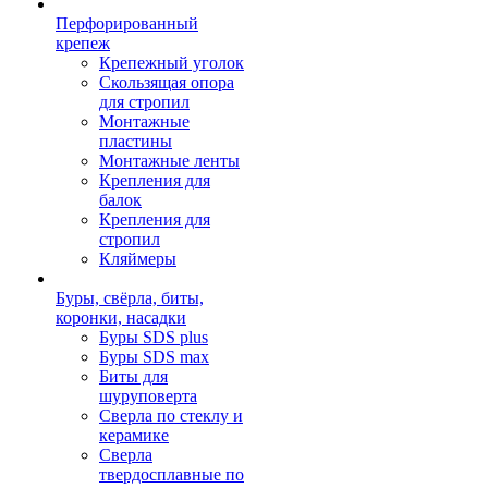
Перфорированный
крепеж
Крепежный уголок
Скользящая опора
для стропил
Монтажные
пластины
Монтажные ленты
Крепления для
балок
Крепления для
стропил
Кляймеры
Буры, свёрла, биты,
коронки, насадки
Буры SDS plus
Буры SDS max
Биты для
шуруповерта
Сверла по стеклу и
керамике
Сверла
твердосплавные по