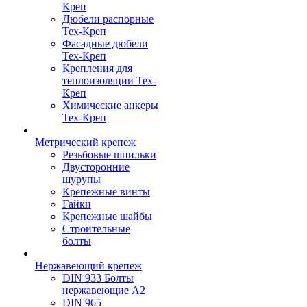
Креп
Дюбели распорные
Тех-Креп
Фасадные дюбели
Тех-Креп
Крепления для
теплоизоляции Тех-
Креп
Химические анкеры
Тех-Креп
Метрический крепеж
Резьбовые шпильки
Двусторонние
шурупы
Крепежные винты
Гайки
Крепежные шайбы
Строительные
болты
Нержавеющий крепеж
DIN 933 Болты
нержавеющие А2
DIN 965