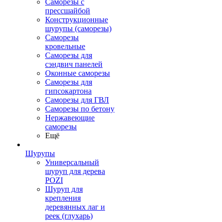
Саморезы с
прессшайбой
Конструкционные
шурупы (саморезы)
Саморезы
кровельные
Саморезы для
сэндвич панелей
Оконные саморезы
Саморезы для
гипсокартона
Саморезы для ГВЛ
Саморезы по бетону
Нержавеющие
саморезы
Ещё
Шурупы
Универсальный
шуруп для дерева
POZI
Шуруп для
крепления
деревянных лаг и
реек (глухарь)