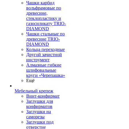
Чашки карбид
вольфрамовые по
древесине,
стеклопластику и
газосиликату TRIO-
DIAMOND
Чашки стальные по
древесине TRIO-
DIAMOND
Кольца переходные
Другой зачистной
инструмент
Алмазные гибкие
шлифовальные
круги «Черепашка»
Ещё
Мебельный крепеж
Винт-конфирмат
Заглушки для
конфирматов
Заглушки на
саморезы
Заглушки под
отверстие