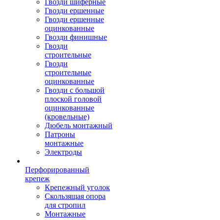
Гвозди шиферные
Гвозди ершенные
Гвозди ершенные
оцинкованные
Гвозди финишные
Гвозди
строительные
Гвозди
строительные
оцинкованные
Гвозди с большой
плоской головой
оцинкованные
(кровельные)
Дюбель монтажный
Патроны
монтажные
Электроды
Перфорированный
крепеж
Крепежный уголок
Скользящая опора
для стропил
Монтажные