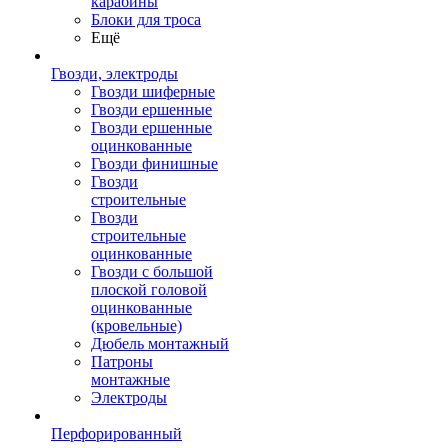
карабины
Блоки для троса
Ещё
Гвозди, электроды
Гвозди шиферные
Гвозди ершенные
Гвозди ершенные
оцинкованные
Гвозди финишные
Гвозди
строительные
Гвозди
строительные
оцинкованные
Гвозди с большой
плоской головой
оцинкованные
(кровельные)
Дюбель монтажный
Патроны
монтажные
Электроды
Перфорированный