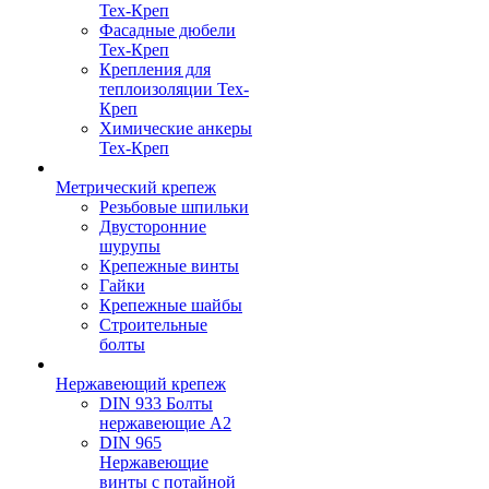
Тех-Креп
Фасадные дюбели
Тех-Креп
Крепления для
теплоизоляции Тех-
Креп
Химические анкеры
Тех-Креп
Метрический крепеж
Резьбовые шпильки
Двусторонние
шурупы
Крепежные винты
Гайки
Крепежные шайбы
Строительные
болты
Нержавеющий крепеж
DIN 933 Болты
нержавеющие А2
DIN 965
Нержавеющие
винты с потайной