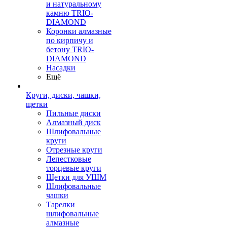
и натуральному
камню TRIO-
DIAMOND
Коронки алмазные
по кирпичу и
бетону TRIO-
DIAMOND
Насадки
Ещё
Круги, диски, чашки,
щетки
Пильные диски
Алмазный диск
Шлифовальные
круги
Отрезные круги
Лепестковые
торцевые круги
Щетки для УШМ
Шлифовальные
чашки
Тарелки
шлифовальные
алмазные