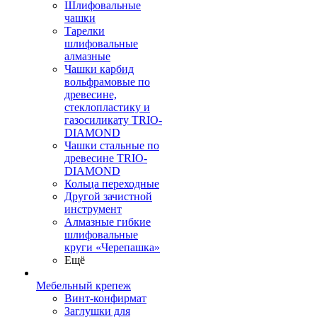
Шлифовальные
чашки
Тарелки
шлифовальные
алмазные
Чашки карбид
вольфрамовые по
древесине,
стеклопластику и
газосиликату TRIO-
DIAMOND
Чашки стальные по
древесине TRIO-
DIAMOND
Кольца переходные
Другой зачистной
инструмент
Алмазные гибкие
шлифовальные
круги «Черепашка»
Ещё
Мебельный крепеж
Винт-конфирмат
Заглушки для