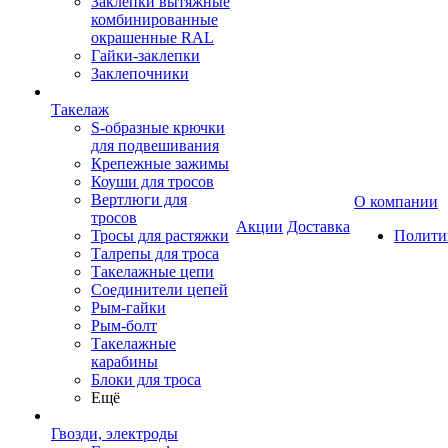
Заклепки вытяжные
комбинированные
окрашенные RAL
Гайки-заклепки
Заклепочники
Такелаж
S-образные крючки
для подвешивания
Крепежные зажимы
Коуши для тросов
Вертлюги для
О компании
тросов
Акции
Доставка
Тросы для растяжки
Полити
Талрепы для троса
Такелажные цепи
Соединители цепей
Рым-гайки
Рым-болт
Такелажные
карабины
Блоки для троса
Ещё
Гвозди, электроды