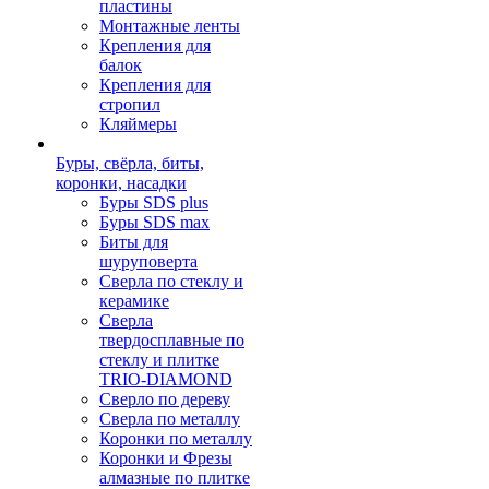
пластины
Монтажные ленты
Крепления для
балок
Крепления для
стропил
Кляймеры
Буры, свёрла, биты,
коронки, насадки
Буры SDS plus
Буры SDS max
Биты для
шуруповерта
Сверла по стеклу и
керамике
Сверла
твердосплавные по
стеклу и плитке
TRIO-DIAMOND
Сверло по дереву
Сверла по металлу
Коронки по металлу
Коронки и Фрезы
алмазные по плитке