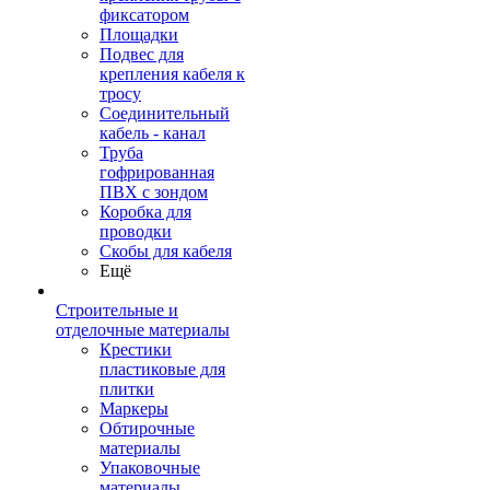
фиксатором
Площадки
Подвес для
крепления кабеля к
тросу
Соединительный
кабель - канал
Труба
гофрированная
ПВХ с зондом
Коробка для
проводки
Скобы для кабеля
Ещё
Строительные и
отделочные материалы
Крестики
пластиковые для
плитки
Маркеры
Обтирочные
материалы
Упаковочные
материалы