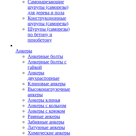
Самонарезающие
шурупы (саморезы)
для дерева и пола
Конструкционные
шурупы (саморезы)
Шурупы (саморезы)
по бетону и
пенобетону
Анкеры
Анкерные болты
Анкерные болты с
гайкой
Анкеры
двухраспорные
Клиновые анкеры
Высоконагрузочные
анкеры
Анкеры клинья
Анкеры с кольцом
Анкеры с крюком
Рамные анкеры
Забивные анкеры
Латунные анкеры
Химические анкеры