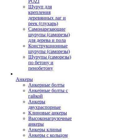
POZI
Шуруп для
крепления
деревянных лаг и
реек (глухарь)
Самонарезающие
шурупы (саморезы)
для дерева и пола
Конструкционные
шурупы (саморезы)
Шурупы (саморезы)
по бетону и
пенобетону
Анкеры
Анкерные болты
Анкерные болты с
гайкой
Анкеры
двухраспорные
Клиновые анкеры
Высоконагрузочные
анкеры
Анкеры клинья
Анкеры с кольцом