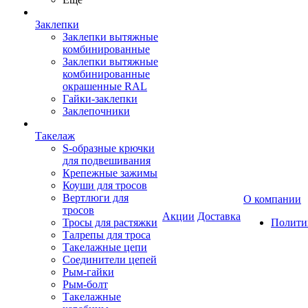
Заклепки
Заклепки вытяжные
комбинированные
Заклепки вытяжные
комбинированные
окрашенные RAL
Гайки-заклепки
Заклепочники
Такелаж
S-образные крючки
для подвешивания
Крепежные зажимы
Коуши для тросов
Вертлюги для
О компании
тросов
Акции
Доставка
Тросы для растяжки
Полити
Талрепы для троса
Такелажные цепи
Соединители цепей
Рым-гайки
Рым-болт
Такелажные