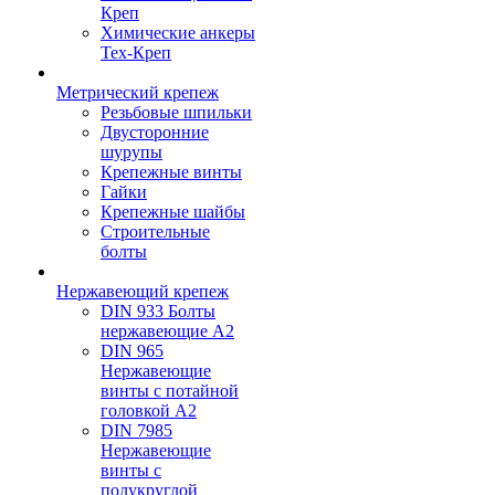
Креп
Химические анкеры
Тех-Креп
Метрический крепеж
Резьбовые шпильки
Двусторонние
шурупы
Крепежные винты
Гайки
Крепежные шайбы
Строительные
болты
Нержавеющий крепеж
DIN 933 Болты
нержавеющие А2
DIN 965
Нержавеющие
винты с потайной
головкой А2
DIN 7985
Нержавеющие
винты с
полукруглой