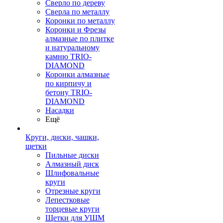
Сверло по дереву
Сверла по металлу
Коронки по металлу
Коронки и Фрезы
алмазные по плитке
и натуральному
камню TRIO-
DIAMOND
Коронки алмазные
по кирпичу и
бетону TRIO-
DIAMOND
Насадки
Ещё
Круги, диски, чашки,
щетки
Пильные диски
Алмазный диск
Шлифовальные
круги
Отрезные круги
Лепестковые
торцевые круги
Щетки для УШМ