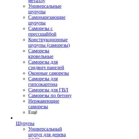
металлу
Универсальные
шурупы
Самонарезающие
шурупы
Саморезы с
прессшайбой
Конструкционные
шурупы (саморезы)
Саморезы
кровельные
Саморезы для
сэндвич панелей
Оконные саморезы
Саморезы для
гипсокартона
Саморезы для ГВЛ
Саморезы по бетону
Нержавеющие
саморезы
Ещё
Шурупы
Универсальный
шуруп для дерева