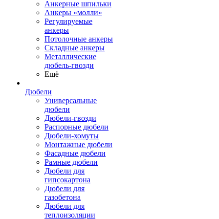
Анкерные шпильки
Анкеры «молли»
Регулируемые
анкеры
Потолочные анкеры
Складные анкеры
Металлические
дюбель-гвозди
Ещё
Дюбели
Универсальные
дюбели
Дюбели-гвозди
Распорные дюбели
Дюбели-хомуты
Монтажные дюбели
Фасадные дюбели
Рамные дюбели
Дюбели для
гипсокартона
Дюбели для
газобетона
Дюбели для
теплоизоляции