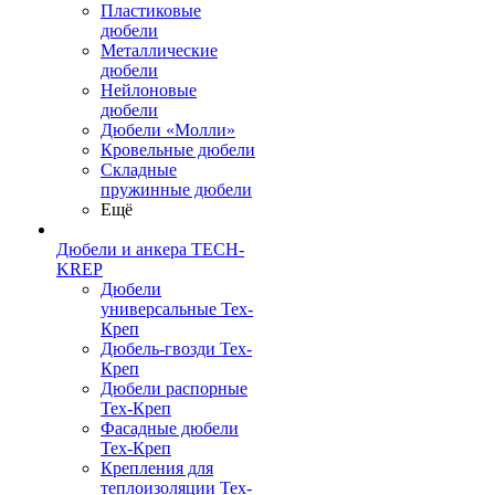
Пластиковые
дюбели
Металлические
дюбели
Нейлоновые
дюбели
Дюбели «Молли»
Кровельные дюбели
Складные
пружинные дюбели
Ещё
Дюбели и анкера TECH-
KREP
Дюбели
универсальные Тех-
Креп
Дюбель-гвозди Тех-
Креп
Дюбели распорные
Тех-Креп
Фасадные дюбели
Тех-Креп
Крепления для
теплоизоляции Тех-