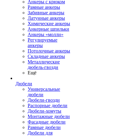
Анкеры с крюком
Рамные анкеры
Забивные анкеры
Латунные анкеры
Химические анкеры
Анкерные шпильки
Анкеры «молли»
Регулируемые
анкеры
Потолочные анкеры
Складные анкеры
Металлические
дюбель-гвозди
Ещё
Дюбели
Универсальные
дюбели
Дюбели-гвозди
Распорные дюбели
Дюбели-хомуты
Монтажные дюбели
Фасадные дюбели
Рамные дюбели
Дюбели для