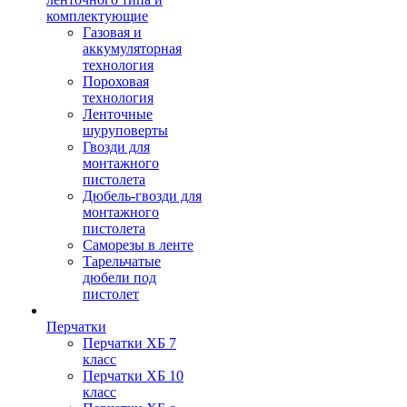
комплектующие
Газовая и
аккумуляторная
технология
Пороховая
технология
Ленточные
шуруповерты
Гвозди для
монтажного
пистолета
Дюбель-гвозди для
монтажного
пистолета
Саморезы в ленте
Тарельчатые
дюбели под
пистолет
Перчатки
Перчатки ХБ 7
класс
Перчатки ХБ 10
класс