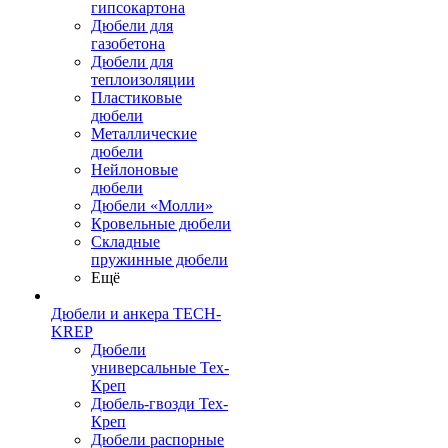
гипсокартона
Дюбели для
газобетона
Дюбели для
теплоизоляции
Пластиковые
дюбели
Металлические
дюбели
Нейлоновые
дюбели
Дюбели «Молли»
Кровельные дюбели
Складные
пружинные дюбели
Ещё
Дюбели и анкера TECH-
KREP
Дюбели
универсальные Тех-
Креп
Дюбель-гвозди Тех-
Креп
Дюбели распорные