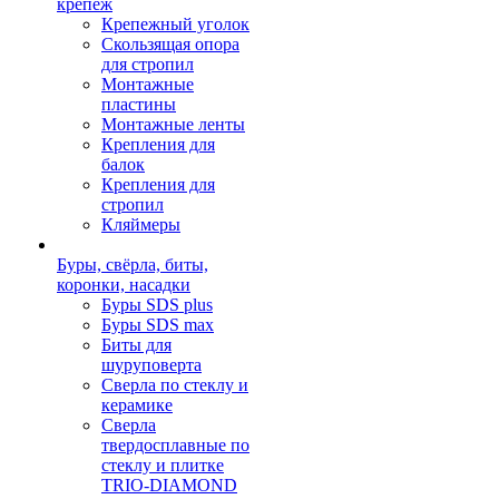
крепеж
Крепежный уголок
Скользящая опора
для стропил
Монтажные
пластины
Монтажные ленты
Крепления для
балок
Крепления для
стропил
Кляймеры
Буры, свёрла, биты,
коронки, насадки
Буры SDS plus
Буры SDS max
Биты для
шуруповерта
Сверла по стеклу и
керамике
Сверла
твердосплавные по
стеклу и плитке
TRIO-DIAMOND