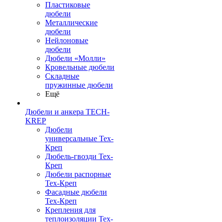
Пластиковые
дюбели
Металлические
дюбели
Нейлоновые
дюбели
Дюбели «Молли»
Кровельные дюбели
Складные
пружинные дюбели
Ещё
Дюбели и анкера TECH-
KREP
Дюбели
универсальные Тех-
Креп
Дюбель-гвозди Тех-
Креп
Дюбели распорные
Тех-Креп
Фасадные дюбели
Тех-Креп
Крепления для
теплоизоляции Тех-