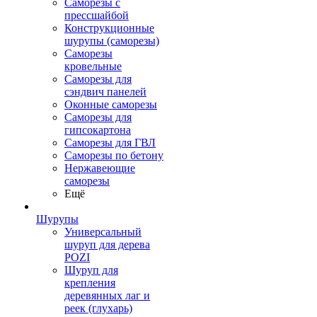
Саморезы с
прессшайбой
Конструкционные
шурупы (саморезы)
Саморезы
кровельные
Саморезы для
сэндвич панелей
Оконные саморезы
Саморезы для
гипсокартона
Саморезы для ГВЛ
Саморезы по бетону
Нержавеющие
саморезы
Ещё
Шурупы
Универсальный
шуруп для дерева
POZI
Шуруп для
крепления
деревянных лаг и
реек (глухарь)