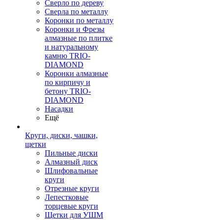
Сверло по дереву
Сверла по металлу
Коронки по металлу
Коронки и Фрезы
алмазные по плитке
и натуральному
камню TRIO-
DIAMOND
Коронки алмазные
по кирпичу и
бетону TRIO-
DIAMOND
Насадки
Ещё
Круги, диски, чашки,
щетки
Пильные диски
Алмазный диск
Шлифовальные
круги
Отрезные круги
Лепестковые
торцевые круги
Щетки для УШМ