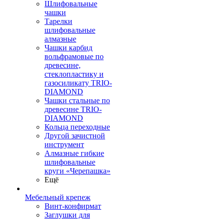
Шлифовальные
чашки
Тарелки
шлифовальные
алмазные
Чашки карбид
вольфрамовые по
древесине,
стеклопластику и
газосиликату TRIO-
DIAMOND
Чашки стальные по
древесине TRIO-
DIAMOND
Кольца переходные
Другой зачистной
инструмент
Алмазные гибкие
шлифовальные
круги «Черепашка»
Ещё
Мебельный крепеж
Винт-конфирмат
Заглушки для