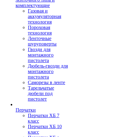
комплектующие
Газовая и
аккумуляторная
технология
Пороховая
технология
Ленточные
шуруповерты
Гвозди для
монтажного
пистолета
Дюбель-гвозди для
монтажного
пистолета
Саморезы в ленте
Тарельчатые
дюбели под
пистолет
Перчатки
Перчатки ХБ 7
класс
Перчатки ХБ 10
класс