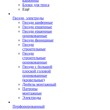
карабины
Блоки для троса
Ещё
Гвозди, электроды
Гвозди шиферные
Гвозди ершенные
Гвозди ершенные
оцинкованные
Гвозди финишные
Гвозди
строительные
Гвозди
строительные
оцинкованные
Гвозди с большой
плоской головой
оцинкованные
(кровельные)
Дюбель монтажный
Патроны
монтажные
Электроды
Перфорированный