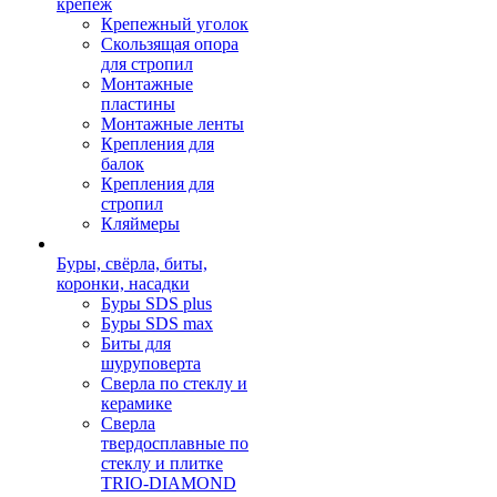
крепеж
Крепежный уголок
Скользящая опора
для стропил
Монтажные
пластины
Монтажные ленты
Крепления для
балок
Крепления для
стропил
Кляймеры
Буры, свёрла, биты,
коронки, насадки
Буры SDS plus
Буры SDS max
Биты для
шуруповерта
Сверла по стеклу и
керамике
Сверла
твердосплавные по
стеклу и плитке
TRIO-DIAMOND