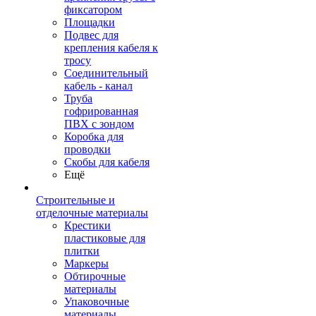
фиксатором
Площадки
Подвес для
крепления кабеля к
тросу
Соединительный
кабель - канал
Труба
гофрированная
ПВХ с зондом
Коробка для
проводки
Скобы для кабеля
Ещё
Строительные и
отделочные материалы
Крестики
пластиковые для
плитки
Маркеры
Обтирочные
материалы
Упаковочные
материалы