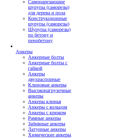
Самонарезающие
шурупы (саморезы)
для дерева и пола
Конструкционные
шурупы (саморезы)
Шурупы (саморезы)
по бетону и
пенобетону
Анкеры
Анкерные болты
Анкерные болты с
гайкой
Анкеры
двухраспорные
Клиновые анкеры
Высоконагрузочные
анкеры
Анкеры клинья
Анкеры с кольцом
Анкеры с крюком
Рамные анкеры
Забивные анкеры
Латунные анкеры
Химические анкеры