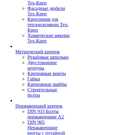
Тех-Креп
Фасадные дюбели
Тех-Креп
Крепления для
теплоизоляции Тех-
Креп
Химические анкеры
Тех-Креп
Метрический крепеж
Резьбовые шпильки
Двусторонние
шурупы
Крепежные винты
Гайки
Крепежные шайбы
Строительные
болты
Нержавеющий крепеж
DIN 933 Болты
нержавеющие А2
DIN 965
Нержавеющие
винты с потайной