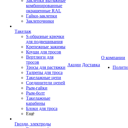
Заклепки вытяжные
комбинированные
окрашенные RAL
Гайки-заклепки
Заклепочники
Такелаж
S-образные крючки
для подвешивания
Крепежные зажимы
Коуши для тросов
Вертлюги для
О компании
тросов
Акции
Доставка
Тросы для растяжки
Полити
Талрепы для троса
Такелажные цепи
Соединители цепей
Рым-гайки
Рым-болт
Такелажные
карабины
Блоки для троса
Ещё
Гвозди, электроды