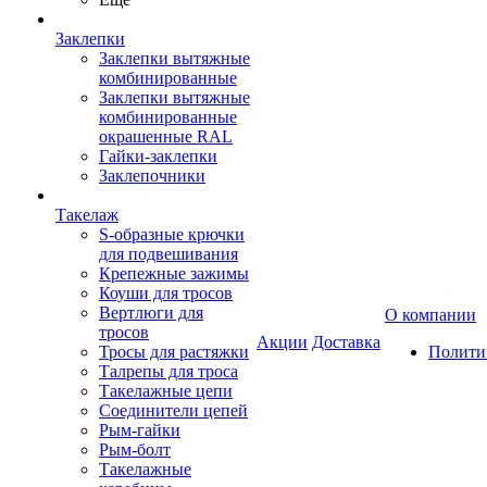
Заклепки
Заклепки вытяжные
комбинированные
Заклепки вытяжные
комбинированные
окрашенные RAL
Гайки-заклепки
Заклепочники
Такелаж
S-образные крючки
для подвешивания
Крепежные зажимы
Коуши для тросов
Вертлюги для
О компании
тросов
Акции
Доставка
Тросы для растяжки
Полити
Талрепы для троса
Такелажные цепи
Соединители цепей
Рым-гайки
Рым-болт
Такелажные