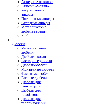
Анкерные шпильки
Анкеры «молли»
Регулируемые
анкеры
Потолочные анкеры
Складные анкеры
Металлические
дюбель-гвозди
Ещё
Дюбели
Универсальные
дюбели
Дюбели-гвозди
Распорные дюбели
Дюбели-хомуты
Монтажные дюбели
Фасадные дюбели
Рамные дюбели
Дюбели для
гипсокартона
Дюбели для
газобетона
Дюбели для
теплоизоляции