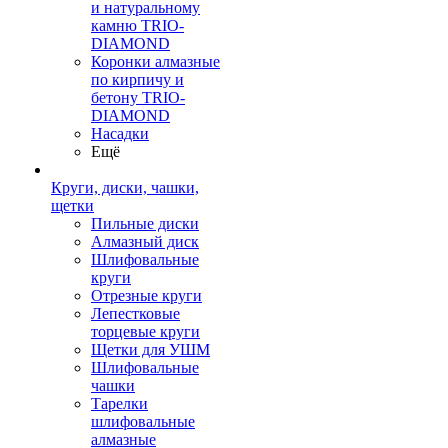
и натуральному
камню TRIO-
DIAMOND
Коронки алмазные
по кирпичу и
бетону TRIO-
DIAMOND
Насадки
Ещё
Круги, диски, чашки,
щетки
Пильные диски
Алмазный диск
Шлифовальные
круги
Отрезные круги
Лепестковые
торцевые круги
Щетки для УШМ
Шлифовальные
чашки
Тарелки
шлифовальные
алмазные