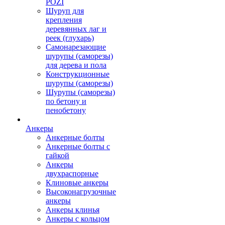
POZI
Шуруп для
крепления
деревянных лаг и
реек (глухарь)
Самонарезающие
шурупы (саморезы)
для дерева и пола
Конструкционные
шурупы (саморезы)
Шурупы (саморезы)
по бетону и
пенобетону
Анкеры
Анкерные болты
Анкерные болты с
гайкой
Анкеры
двухраспорные
Клиновые анкеры
Высоконагрузочные
анкеры
Анкеры клинья
Анкеры с кольцом