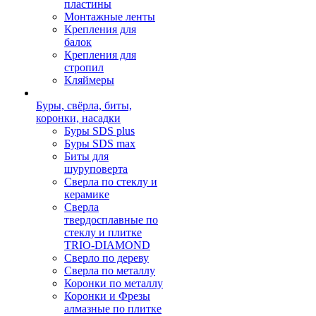
пластины
Монтажные ленты
Крепления для
балок
Крепления для
стропил
Кляймеры
Буры, свёрла, биты,
коронки, насадки
Буры SDS plus
Буры SDS max
Биты для
шуруповерта
Сверла по стеклу и
керамике
Сверла
твердосплавные по
стеклу и плитке
TRIO-DIAMOND
Сверло по дереву
Сверла по металлу
Коронки по металлу
Коронки и Фрезы
алмазные по плитке