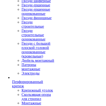
Гвозди шиферные
Гвозди ершенные
Гвозди ершенные
оцинкованные
Гвозди финишные
Гвозди
строительные
Гвозди
строительные
оцинкованные
Гвозди с большой
плоской головой
оцинкованные
(кровельные)
Дюбель монтажный
Патроны
монтажные
Электроды
Перфорированный
крепеж
Крепежный уголок
Скользящая опора
для стропил
Монтажные