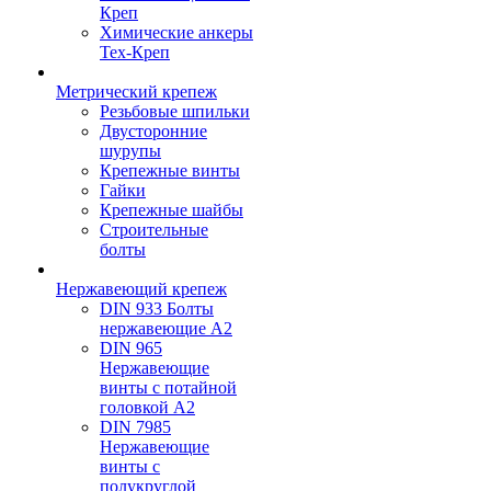
Креп
Химические анкеры
Тех-Креп
Метрический крепеж
Резьбовые шпильки
Двусторонние
шурупы
Крепежные винты
Гайки
Крепежные шайбы
Строительные
болты
Нержавеющий крепеж
DIN 933 Болты
нержавеющие А2
DIN 965
Нержавеющие
винты с потайной
головкой А2
DIN 7985
Нержавеющие
винты с
полукруглой