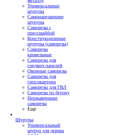
металлу
Универсальные
шурупы
Самонарезающие
шурупы
Саморезы с
прессшайбой
Конструкционные
шурупы (саморезы)
Саморезы
кровельные
Саморезы для
сэндвич панелей
Оконные саморезы
Саморезы для
гипсокартона
Саморезы для ГВЛ
Саморезы по бетону
Нержавеющие
саморезы
Ещё
Шурупы
Универсальный
шуруп для дерева