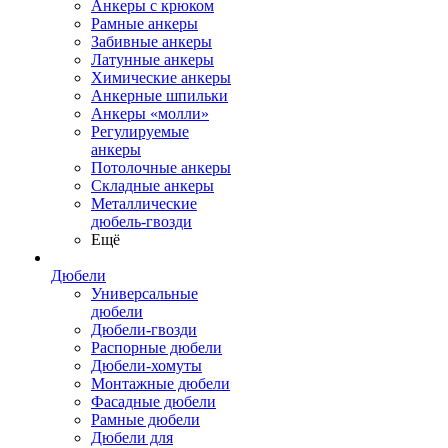
Анкеры с крюком
Рамные анкеры
Забивные анкеры
Латунные анкеры
Химические анкеры
Анкерные шпильки
Анкеры «молли»
Регулируемые
анкеры
Потолочные анкеры
Складные анкеры
Металлические
дюбель-гвозди
Ещё
Дюбели
Универсальные
дюбели
Дюбели-гвозди
Распорные дюбели
Дюбели-хомуты
Монтажные дюбели
Фасадные дюбели
Рамные дюбели
Дюбели для