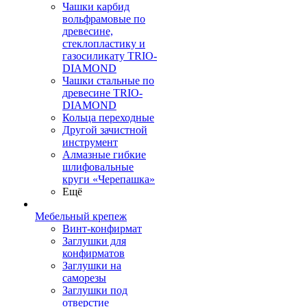
Чашки карбид
вольфрамовые по
древесине,
стеклопластику и
газосиликату TRIO-
DIAMOND
Чашки стальные по
древесине TRIO-
DIAMOND
Кольца переходные
Другой зачистной
инструмент
Алмазные гибкие
шлифовальные
круги «Черепашка»
Ещё
Мебельный крепеж
Винт-конфирмат
Заглушки для
конфирматов
Заглушки на
саморезы
Заглушки под
отверстие