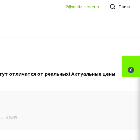
2@metiz-center.ru
Поиск
0
гут отличатся от реальных! Актуальные цены
ые 4,8х95