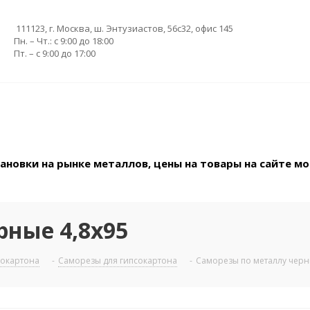
111123, г. Москва, ш. Энтузиастов, 56с32, офис 145
Пн. – Чт.: с 9:00 до 18:00
Пт. – с 9:00 до 17:00
новки на рынке металлов, цены на товары на сайте мо
рные 4,8х95
сокартона
-
Саморезы для гипсокартона
-
Саморезы по металлу черн