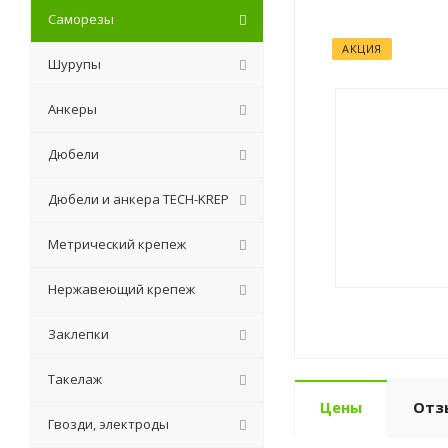
Саморезы
АКЦИЯ
Шурупы
Анкеры
Дюбели
Дюбели и анкера TECH-KREP
Метрический крепеж
Нержавеющий крепеж
Заклепки
Такелаж
Цены
Отз
Гвозди, электроды