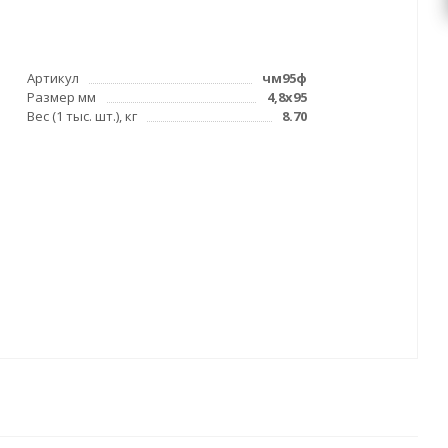
Артикул
чм95ф
Размер мм
4,8х95
Вес (1 тыс. шт.), кг
8.70