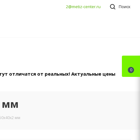
2@metiz-center.ru
Поиск
0
гут отличатся от реальных! Актуальные цены
2 мм
50х40х2 мм