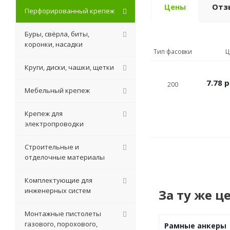
Цены
Отз
Перфорированный крепеж
Буры, свёрла, биты,
коронки, насадки
Тип фасовки
Ц
Круги, диски, чашки, щетки
7.78
р
200
Мебельный крепеж
Крепеж для
электропроводки
Строительные и
отделочные материалы
Комплектующие для
инженерных систем
За ту же ц
Монтажные пистолеты
газового, порохового,
Рамные анкеры