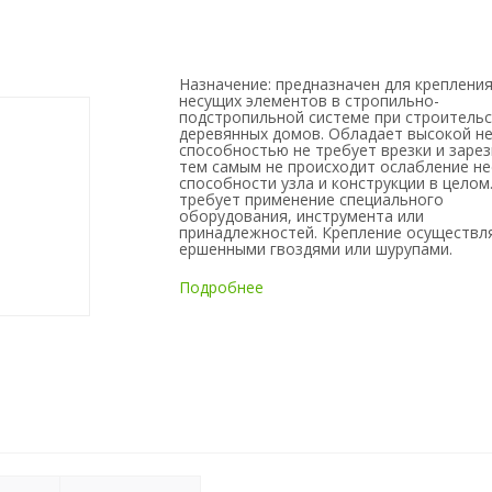
Назначение: предназначен для креплени
несущих элементов в стропильно-
подстропильной системе при строитель
деревянных домов. Обладает высокой н
способностью не требует врезки и зарез
тем cамым не происходит ослабление н
способности узла и конструкции в целом
требует применение специального
оборудования, инструмента или
принадлежностей. Крепление осуществл
ершенными гвоздями или шурупами.
Подробнее
Описание: материал - оцинкованная стал
Крепежный уголок – изогнутый под углом
отдельных случаях - 135) градусов
металлическая пластина с перфорирова
отверстиями. Предназначен крепежный 
для крепления деревянных элементов.
Крепежный уголок различных типов мож
использоваться для закрепления балок
перекрытия, монтажа деревянных констр
крепления стропил и стоек. Незаменим
крепежный уголок при создании коробов