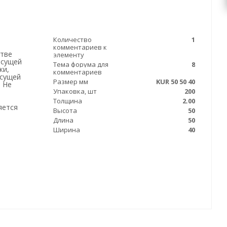
я
Количество
1
комментариев к
стве
элементу
есущей
Тема форума для
8
ки,
комментариев
есущей
Размер мм
KUR 50 50 40
. Не
Упаковка, шт
200
Толщина
2.00
яется
Высота
50
Длина
50
Ширина
40
ь
 90 (в
нными
уголок
ет
укций,
 для