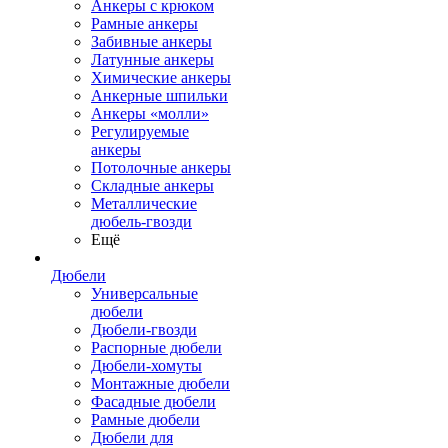
Анкеры с крюком
Рамные анкеры
Забивные анкеры
Латунные анкеры
Химические анкеры
Анкерные шпильки
Анкеры «молли»
Регулируемые
анкеры
Потолочные анкеры
Складные анкеры
Металлические
дюбель-гвозди
Ещё
Дюбели
Универсальные
дюбели
Дюбели-гвозди
Распорные дюбели
Дюбели-хомуты
Монтажные дюбели
Фасадные дюбели
Рамные дюбели
Дюбели для