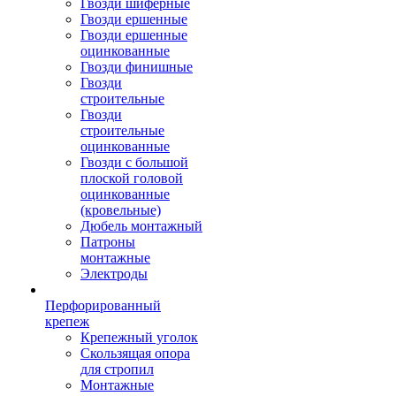
Гвозди шиферные
Гвозди ершенные
Гвозди ершенные
оцинкованные
Гвозди финишные
Гвозди
строительные
Гвозди
строительные
оцинкованные
Гвозди с большой
плоской головой
оцинкованные
(кровельные)
Дюбель монтажный
Патроны
монтажные
Электроды
Перфорированный
крепеж
Крепежный уголок
Скользящая опора
для стропил
Монтажные