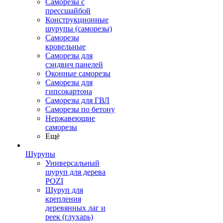
Саморезы с
прессшайбой
Конструкционные
шурупы (саморезы)
Саморезы
кровельные
Саморезы для
сэндвич панелей
Оконные саморезы
Саморезы для
гипсокартона
Саморезы для ГВЛ
Саморезы по бетону
Нержавеющие
саморезы
Ещё
Шурупы
Универсальный
шуруп для дерева
POZI
Шуруп для
крепления
деревянных лаг и
реек (глухарь)