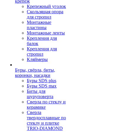
крепеж
Крепежный уголок
Скользящая опора
для стропил
Монтажные
пластины
Монтажные ленты
Крепления для
балок
Крепления для
стропил
Кляймеры
Буры, свёрла, биты,
коронки, насадки
Буры SDS plus
Буры SDS max
Биты для
шуруповерта
Сверла по стеклу и
керамике
Сверла
твердосплавные по
стеклу и плитке
TRIO-DIAMOND