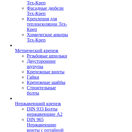
Тех-Креп
Фасадные дюбели
Тех-Креп
Крепления для
теплоизоляции Тех-
Креп
Химические анкеры
Тех-Креп
Метрический крепеж
Резьбовые шпильки
Двусторонние
шурупы
Крепежные винты
Гайки
Крепежные шайбы
Строительные
болты
Нержавеющий крепеж
DIN 933 Болты
нержавеющие А2
DIN 965
Нержавеющие
винты с потайной