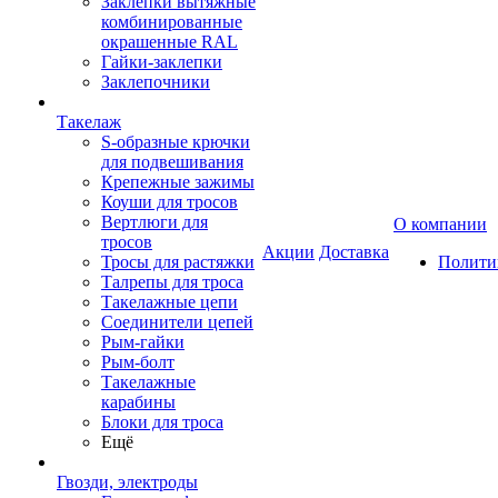
Заклепки вытяжные
комбинированные
окрашенные RAL
Гайки-заклепки
Заклепочники
Такелаж
S-образные крючки
для подвешивания
Крепежные зажимы
Коуши для тросов
Вертлюги для
О компании
тросов
Акции
Доставка
Тросы для растяжки
Полити
Талрепы для троса
Такелажные цепи
Соединители цепей
Рым-гайки
Рым-болт
Такелажные
карабины
Блоки для троса
Ещё
Гвозди, электроды