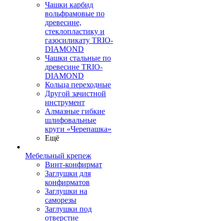
Чашки карбид
вольфрамовые по
древесине,
стеклопластику и
газосиликату TRIO-
DIAMOND
Чашки стальные по
древесине TRIO-
DIAMOND
Кольца переходные
Другой зачистной
инструмент
Алмазные гибкие
шлифовальные
круги «Черепашка»
Ещё
Мебельный крепеж
Винт-конфирмат
Заглушки для
конфирматов
Заглушки на
саморезы
Заглушки под
отверстие