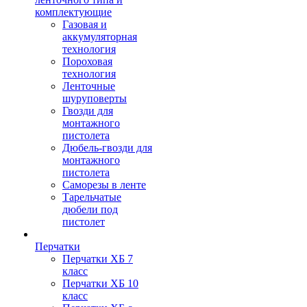
комплектующие
Газовая и
аккумуляторная
технология
Пороховая
технология
Ленточные
шуруповерты
Гвозди для
монтажного
пистолета
Дюбель-гвозди для
монтажного
пистолета
Саморезы в ленте
Тарельчатые
дюбели под
пистолет
Перчатки
Перчатки ХБ 7
класс
Перчатки ХБ 10
класс