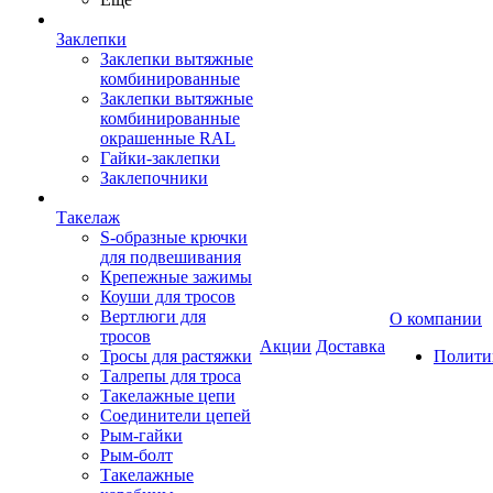
Заклепки
Заклепки вытяжные
комбинированные
Заклепки вытяжные
комбинированные
окрашенные RAL
Гайки-заклепки
Заклепочники
Такелаж
S-образные крючки
для подвешивания
Крепежные зажимы
Коуши для тросов
Вертлюги для
О компании
тросов
Акции
Доставка
Тросы для растяжки
Полити
Талрепы для троса
Такелажные цепи
Соединители цепей
Рым-гайки
Рым-болт
Такелажные