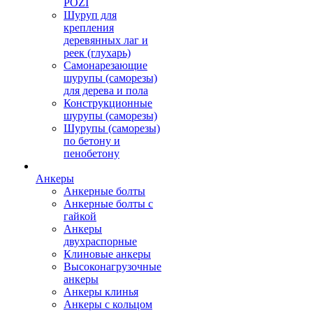
POZI
Шуруп для
крепления
деревянных лаг и
реек (глухарь)
Самонарезающие
шурупы (саморезы)
для дерева и пола
Конструкционные
шурупы (саморезы)
Шурупы (саморезы)
по бетону и
пенобетону
Анкеры
Анкерные болты
Анкерные болты с
гайкой
Анкеры
двухраспорные
Клиновые анкеры
Высоконагрузочные
анкеры
Анкеры клинья
Анкеры с кольцом