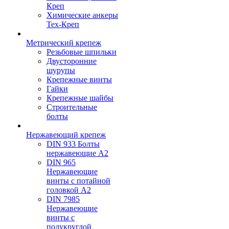
Креп
Химические анкеры
Тех-Креп
Метрический крепеж
Резьбовые шпильки
Двусторонние
шурупы
Крепежные винты
Гайки
Крепежные шайбы
Строительные
болты
Нержавеющий крепеж
DIN 933 Болты
нержавеющие А2
DIN 965
Нержавеющие
винты с потайной
головкой А2
DIN 7985
Нержавеющие
винты с
полукруглой