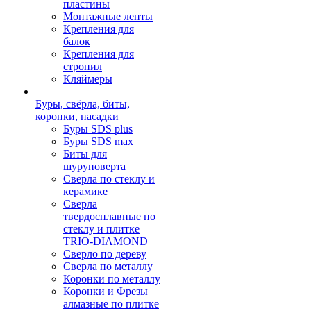
пластины
Монтажные ленты
Крепления для
балок
Крепления для
стропил
Кляймеры
Буры, свёрла, биты,
коронки, насадки
Буры SDS plus
Буры SDS max
Биты для
шуруповерта
Сверла по стеклу и
керамике
Сверла
твердосплавные по
стеклу и плитке
TRIO-DIAMOND
Сверло по дереву
Сверла по металлу
Коронки по металлу
Коронки и Фрезы
алмазные по плитке