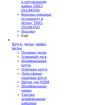
и натуральному
камню TRIO-
DIAMOND
Коронки алмазные
по кирпичу и
бетону TRIO-
DIAMOND
Насадки
Ещё
Круги, диски, чашки,
щетки
Пильные диски
Алмазный диск
Шлифовальные
круги
Отрезные круги
Лепестковые
торцевые круги
Щетки для УШМ
Шлифовальные
чашки
Тарелки
шлифовальные
алмазные