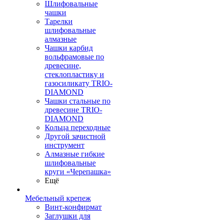
Шлифовальные
чашки
Тарелки
шлифовальные
алмазные
Чашки карбид
вольфрамовые по
древесине,
стеклопластику и
газосиликату TRIO-
DIAMOND
Чашки стальные по
древесине TRIO-
DIAMOND
Кольца переходные
Другой зачистной
инструмент
Алмазные гибкие
шлифовальные
круги «Черепашка»
Ещё
Мебельный крепеж
Винт-конфирмат
Заглушки для