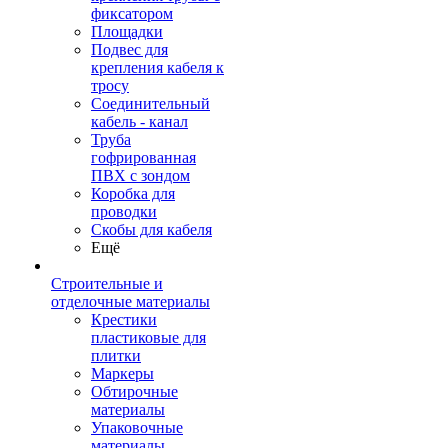
фиксатором
Площадки
Подвес для
крепления кабеля к
тросу
Соединительный
кабель - канал
Труба
гофрированная
ПВХ с зондом
Коробка для
проводки
Скобы для кабеля
Ещё
Строительные и
отделочные материалы
Крестики
пластиковые для
плитки
Маркеры
Обтирочные
материалы
Упаковочные
материалы