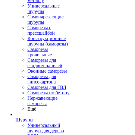
металлу
Универсальные
шурупы
Самонарезающие
шурупы
Саморезы с
прессшайбой
Конструкционные
шурупы (саморезы)
Саморезы
кровельные
Саморезы для
сэндвич панелей
Оконные саморезы
Саморезы для
гипсокартона
Саморезы для ГВЛ
Саморезы по бетону
Нержавеющие
саморезы
Ещё
Шурупы
Универсальный
шуруп для дерева