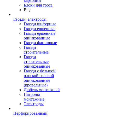
карабины
Блоки для троса
Ещё
Гвозди, электроды
Гвозди шиферные
Гвозди ершенные
Гвозди ершенные
оцинкованные
Гвозди финишные
Гвозди
строительные
Гвозди
строительные
оцинкованные
Гвозди с большой
плоской головой
оцинкованные
(кровельные)
Дюбель монтажный
Патроны
монтажные
Электроды
Перфорированный