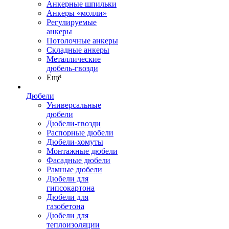
Анкерные шпильки
Анкеры «молли»
Регулируемые
анкеры
Потолочные анкеры
Складные анкеры
Металлические
дюбель-гвозди
Ещё
Дюбели
Универсальные
дюбели
Дюбели-гвозди
Распорные дюбели
Дюбели-хомуты
Монтажные дюбели
Фасадные дюбели
Рамные дюбели
Дюбели для
гипсокартона
Дюбели для
газобетона
Дюбели для
теплоизоляции