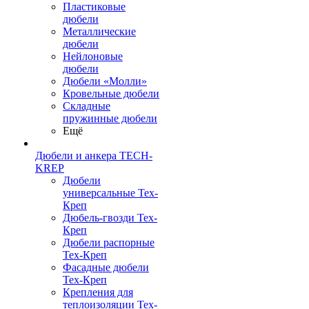
Пластиковые
дюбели
Металлические
дюбели
Нейлоновые
дюбели
Дюбели «Молли»
Кровельные дюбели
Складные
пружинные дюбели
Ещё
Дюбели и анкера TECH-
KREP
Дюбели
универсальные Тех-
Креп
Дюбель-гвозди Тех-
Креп
Дюбели распорные
Тех-Креп
Фасадные дюбели
Тех-Креп
Крепления для
теплоизоляции Тех-