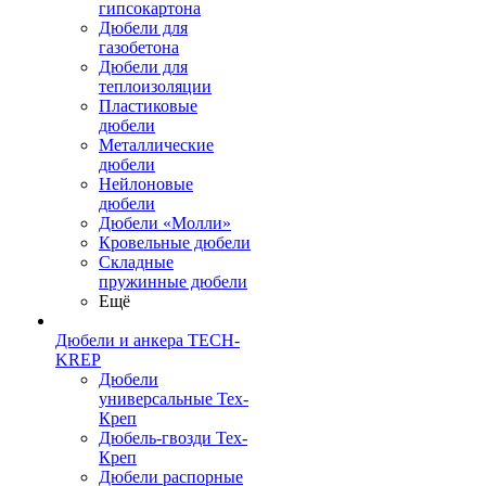
гипсокартона
Дюбели для
газобетона
Дюбели для
теплоизоляции
Пластиковые
дюбели
Металлические
дюбели
Нейлоновые
дюбели
Дюбели «Молли»
Кровельные дюбели
Складные
пружинные дюбели
Ещё
Дюбели и анкера TECH-
KREP
Дюбели
универсальные Тех-
Креп
Дюбель-гвозди Тех-
Креп
Дюбели распорные