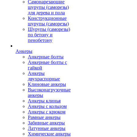
Самонарезающие
шурупы (саморезы)
для дерева и пола
Конструкционные
шурупы (саморезы)
Шурупы (саморезы)
по бетону и
пенобетону
Анкеры
Анкерные болты
Анкерные болты с
гайкой
Анкеры
двухраспорные
Клиновые анкеры
Высоконагрузочные
анкеры
Анкеры клинья
Анкеры с кольцом
Анкеры с крюком
Рамные анкеры
Забивные анкеры
Латунные анкеры
Химические анкеры