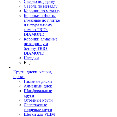
Сверло по дереву
Сверла по металлу
Коронки по металлу
Коронки и Фрезы
алмазные по плитке
и натуральному
камню TRIO-
DIAMOND
Коронки алмазные
по кирпичу и
бетону TRIO-
DIAMOND
Насадки
Ещё
Круги, диски, чашки,
щетки
Пильные диски
Алмазный диск
Шлифовальные
круги
Отрезные круги
Лепестковые
торцевые круги
Щетки для УШМ