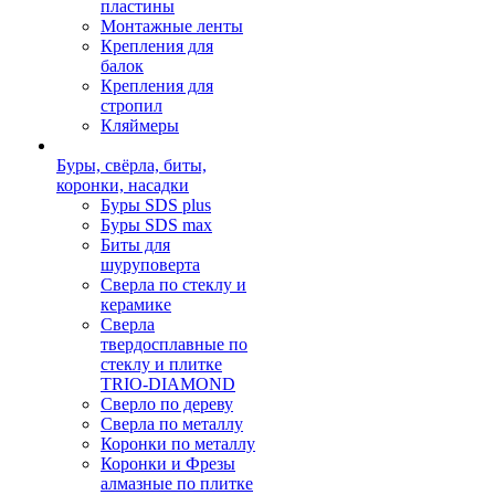
пластины
Монтажные ленты
Крепления для
балок
Крепления для
стропил
Кляймеры
Буры, свёрла, биты,
коронки, насадки
Буры SDS plus
Буры SDS max
Биты для
шуруповерта
Сверла по стеклу и
керамике
Сверла
твердосплавные по
стеклу и плитке
TRIO-DIAMOND
Сверло по дереву
Сверла по металлу
Коронки по металлу
Коронки и Фрезы
алмазные по плитке