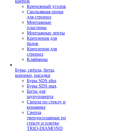
крепеж
Крепежный уголок
Скользящая опора
для стропил
Монтажные
пластины
Монтажные ленты
Крепления для
балок
Крепления для
стропил
Кляймеры
Буры, свёрла, биты,
коронки, насадки
Буры SDS plus
Буры SDS max
Биты для
шуруповерта
Сверла по стеклу и
керамике
Сверла
твердосплавные по
стеклу и плитке
TRIO-DIAMOND