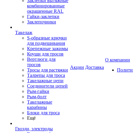
Заклепки вытяжные
комбинированные
окрашенные RAL
Гайки-заклепки
Заклепочники
Такелаж
S-образные крючки
для подвешивания
Крепежные зажимы
Коуши для тросов
Вертлюги для
О компании
тросов
Акции
Доставка
Тросы для растяжки
Полити
Талрепы для троса
Такелажные цепи
Соединители цепей
Рым-гайки
Рым-болт
Такелажные
карабины
Блоки для троса
Ещё
Гвозди, электроды