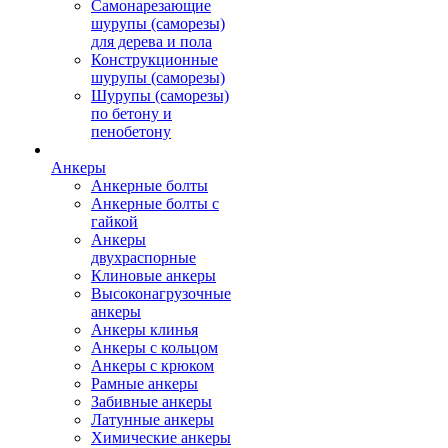
Самонарезающие
шурупы (саморезы)
для дерева и пола
Конструкционные
шурупы (саморезы)
Шурупы (саморезы)
по бетону и
пенобетону
Анкеры
Анкерные болты
Анкерные болты с
гайкой
Анкеры
двухраспорные
Клиновые анкеры
Высоконагрузочные
анкеры
Анкеры клинья
Анкеры с кольцом
Анкеры с крюком
Рамные анкеры
Забивные анкеры
Латунные анкеры
Химические анкеры