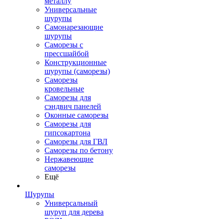
металлу
Универсальные
шурупы
Самонарезающие
шурупы
Саморезы с
прессшайбой
Конструкционные
шурупы (саморезы)
Саморезы
кровельные
Саморезы для
сэндвич панелей
Оконные саморезы
Саморезы для
гипсокартона
Саморезы для ГВЛ
Саморезы по бетону
Нержавеющие
саморезы
Ещё
Шурупы
Универсальный
шуруп для дерева