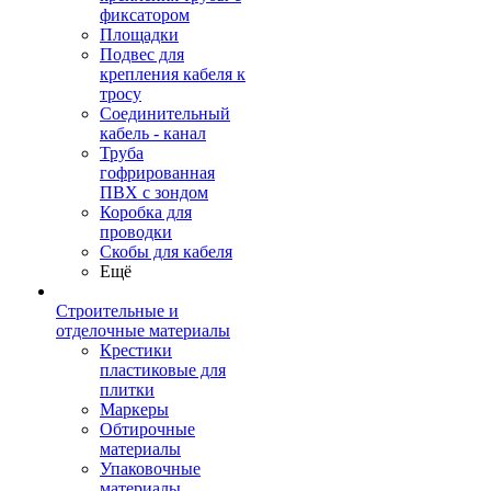
фиксатором
Площадки
Подвес для
крепления кабеля к
тросу
Соединительный
кабель - канал
Труба
гофрированная
ПВХ с зондом
Коробка для
проводки
Скобы для кабеля
Ещё
Строительные и
отделочные материалы
Крестики
пластиковые для
плитки
Маркеры
Обтирочные
материалы
Упаковочные
материалы