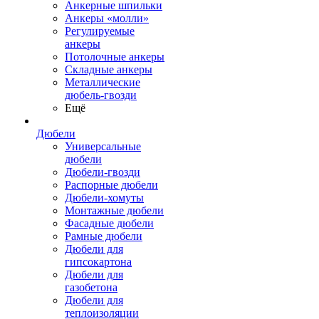
Анкерные шпильки
Анкеры «молли»
Регулируемые
анкеры
Потолочные анкеры
Складные анкеры
Металлические
дюбель-гвозди
Ещё
Дюбели
Универсальные
дюбели
Дюбели-гвозди
Распорные дюбели
Дюбели-хомуты
Монтажные дюбели
Фасадные дюбели
Рамные дюбели
Дюбели для
гипсокартона
Дюбели для
газобетона
Дюбели для
теплоизоляции