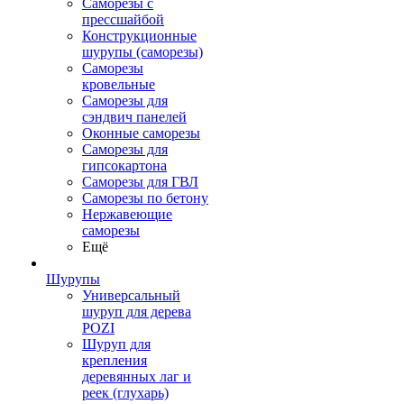
Саморезы с
прессшайбой
Конструкционные
шурупы (саморезы)
Саморезы
кровельные
Саморезы для
сэндвич панелей
Оконные саморезы
Саморезы для
гипсокартона
Саморезы для ГВЛ
Саморезы по бетону
Нержавеющие
саморезы
Ещё
Шурупы
Универсальный
шуруп для дерева
POZI
Шуруп для
крепления
деревянных лаг и
реек (глухарь)