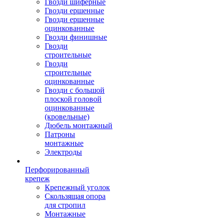
Гвозди шиферные
Гвозди ершенные
Гвозди ершенные
оцинкованные
Гвозди финишные
Гвозди
строительные
Гвозди
строительные
оцинкованные
Гвозди с большой
плоской головой
оцинкованные
(кровельные)
Дюбель монтажный
Патроны
монтажные
Электроды
Перфорированный
крепеж
Крепежный уголок
Скользящая опора
для стропил
Монтажные