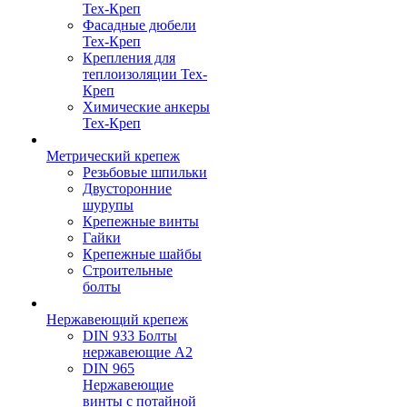
Тех-Креп
Фасадные дюбели
Тех-Креп
Крепления для
теплоизоляции Тех-
Креп
Химические анкеры
Тех-Креп
Метрический крепеж
Резьбовые шпильки
Двусторонние
шурупы
Крепежные винты
Гайки
Крепежные шайбы
Строительные
болты
Нержавеющий крепеж
DIN 933 Болты
нержавеющие А2
DIN 965
Нержавеющие
винты с потайной