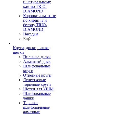
и натуральному
камню TRIO-
DIAMOND
Коронки алмазные
по кирпичу и
бетону TRIO-
DIAMOND
Насадки
Ещё
Круги, диски, чашки,
щетки
Пильные диски
Алмазный диск
Шлифовальные
круги
Отрезные круги
Лепестковые
торцевые круги
Щетки для УШМ
Шлифовальные
чашки
Тарелки
шлифовальные
алмазные