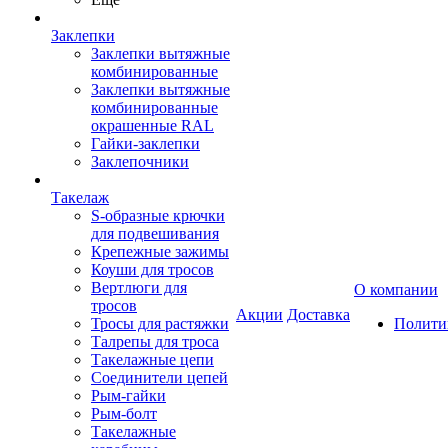
Заклепки
Заклепки вытяжные
комбинированные
Заклепки вытяжные
комбинированные
окрашенные RAL
Гайки-заклепки
Заклепочники
Такелаж
S-образные крючки
для подвешивания
Крепежные зажимы
Коуши для тросов
Вертлюги для
О компании
тросов
Акции
Доставка
Тросы для растяжки
Полити
Талрепы для троса
Такелажные цепи
Соединители цепей
Рым-гайки
Рым-болт
Такелажные