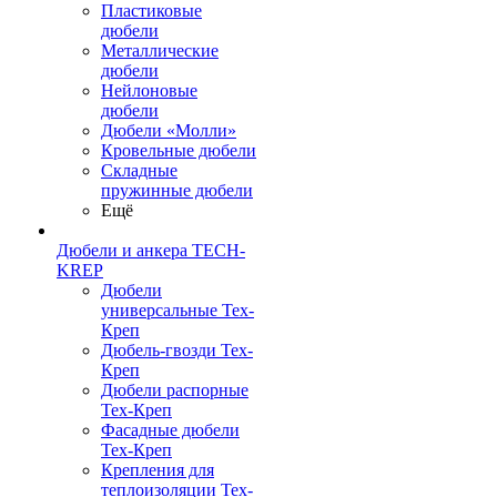
Пластиковые
дюбели
Металлические
дюбели
Нейлоновые
дюбели
Дюбели «Молли»
Кровельные дюбели
Складные
пружинные дюбели
Ещё
Дюбели и анкера TECH-
KREP
Дюбели
универсальные Тех-
Креп
Дюбель-гвозди Тех-
Креп
Дюбели распорные
Тех-Креп
Фасадные дюбели
Тех-Креп
Крепления для
теплоизоляции Тех-