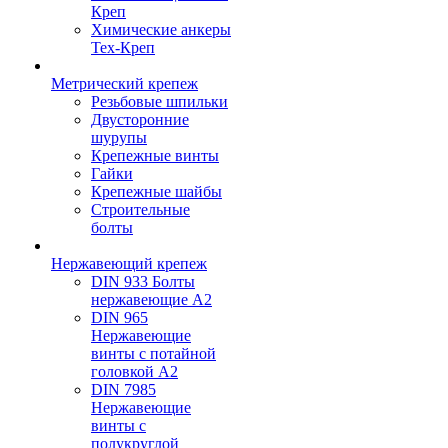
Креп
Химические анкеры
Тех-Креп
Метрический крепеж
Резьбовые шпильки
Двусторонние
шурупы
Крепежные винты
Гайки
Крепежные шайбы
Строительные
болты
Нержавеющий крепеж
DIN 933 Болты
нержавеющие А2
DIN 965
Нержавеющие
винты с потайной
головкой А2
DIN 7985
Нержавеющие
винты с
полукруглой