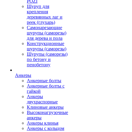
POZI
Шуруп для
крепления
деревянных лаг и
реек (глухарь)
Самонарезающие
шурупы (саморезы)
для дерева и пола
Конструкционные
шурупы (саморезы)
Шурупы (саморезы)
по бетону и
пенобетону
Анкеры
Анкерные болты
Анкерные болты с
гайкой
Анкеры
двухраспорные
Клиновые анкеры
Высоконагрузочные
анкеры
Анкеры клинья
Анкеры с кольцом