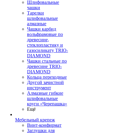
Шлифовальные
чашки
Тарелки
шлифовальные
алмазные
Чашки карбид
вольфрамовые по
древесине,
стеклопластику и
газосиликату TRIO-
DIAMOND
Чашки стальные по
древесине TRIO-
DIAMOND
Кольца переходные
Другой зачистной
инструмент
Алмазные гибкие
шлифовальные
круги «Черепашка»
Ещё
Мебельный крепеж
Винт-конфирмат
Заглушки для