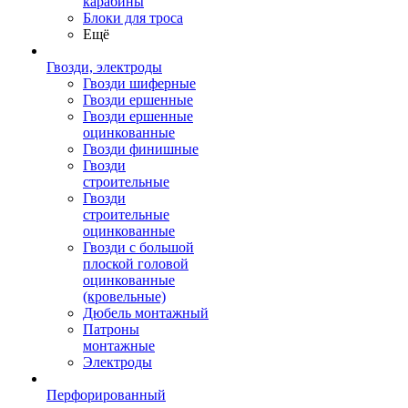
карабины
Блоки для троса
Ещё
Гвозди, электроды
Гвозди шиферные
Гвозди ершенные
Гвозди ершенные
оцинкованные
Гвозди финишные
Гвозди
строительные
Гвозди
строительные
оцинкованные
Гвозди с большой
плоской головой
оцинкованные
(кровельные)
Дюбель монтажный
Патроны
монтажные
Электроды
Перфорированный