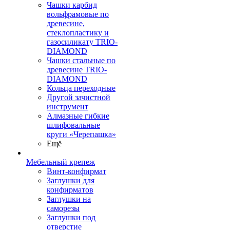
Чашки карбид
вольфрамовые по
древесине,
стеклопластику и
газосиликату TRIO-
DIAMOND
Чашки стальные по
древесине TRIO-
DIAMOND
Кольца переходные
Другой зачистной
инструмент
Алмазные гибкие
шлифовальные
круги «Черепашка»
Ещё
Мебельный крепеж
Винт-конфирмат
Заглушки для
конфирматов
Заглушки на
саморезы
Заглушки под
отверстие