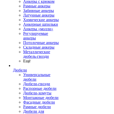
Анкеры с крюком
Рамные анкеры
Забивные анкеры
Латунные анкеры
Химические анкеры
Анкерные шпильки
Анкеры «молли»
Регулируемые
анкеры
Потолочные анкеры
Складные анкеры
Металлические
дюбель-гвозди
Ещё
Дюбели
Универсальные
дюбели
Дюбели-гвозди
Распорные дюбели
Дюбели-хомуты
Монтажные дюбели
Фасадные дюбели
Рамные дюбели
Дюбели для