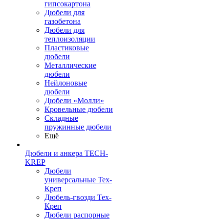
гипсокартона
Дюбели для
газобетона
Дюбели для
теплоизоляции
Пластиковые
дюбели
Металлические
дюбели
Нейлоновые
дюбели
Дюбели «Молли»
Кровельные дюбели
Складные
пружинные дюбели
Ещё
Дюбели и анкера TECH-
KREP
Дюбели
универсальные Тех-
Креп
Дюбель-гвозди Тех-
Креп
Дюбели распорные