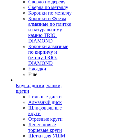
Сверло по дереву
Сверла по металлу
Коронки по металлу
Коронки и Фрезы
алмазные по плитке
и натуральному
камню TRIO-
DIAMOND
Коронки алмазные
по кирпичу и
бетону TRIO-
DIAMOND
Насадки
Ещё
Круги, диски, чашки,
щетки
Пильные диски
Алмазный диск
Шлифовальные
круги
Отрезные круги
Лепестковые
торцевые круги
Щетки для УШМ