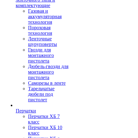
комплектующие
Газовая и
аккумуляторная
технология
Пороховая
технология
Ленточные
шуруповерты
Гвозди для
монтажного
пистолета
Дюбель-гвозди для
монтажного
пистолета
Саморезы в ленте
Тарельчатые
дюбели под
пистолет
Перчатки
Перчатки ХБ 7
класс
Перчатки ХБ 10
класс